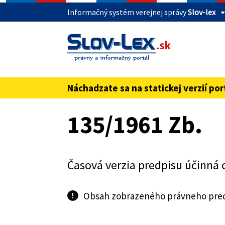
Informačný systém verejnej správy
Slov-lex
Táto stránka je zabezpečená
Buďte pozorní a vždy sa uistite, že zdieľate 
webovú stránku verejnej správy SR. Zabezpeče
pred názvom domény webového sídla.
Náchadzate sa na statickej verzií por
Preskoč na obsah
135/1961 Zb.
Časová verzia predpisu účinná 
Obsah zobrazeného právneho predp