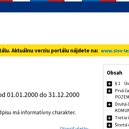
informácie iba cez zabezpečenú
ná stránka vždy začína https://
tálu. Aktuálnu verziu portálu nájdete na:
www.slov-le
Obsah
§ 1
Úv
Prvá č
od 01.01.2000 do 31.12.2000
POZEM
Druhá 
KOMUN
isu má informatívny charakter.
Tretia 
Štvrtá 
Otvoriť všetky