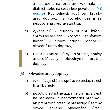
zákonov v súvislosti s reformou
Z. z., ktorým sa ustanovuje výška úhrady
a nadrozmerná preprava vykonala na
stavebnej legislatívy
za užívanie vymedzených úsekov diaľnic
diaľnici alebo na ceste bez povolenia (
§ 8
163/2024 Z. z.
Zákon, ktorým sa mení a dopĺňa zákon
a rýchlostných ciest pre motorové
ods. 5
). Rozhodnutie vydá ten krajský
č. 135/1961 Zb. o pozemných
vozidlá a jazdné súpravy
úrad dopravy, na ktorého území sa
komunikáciách (cestný zákon) v znení
358/2012 Z. z.
Vyhláška Ministerstva dopravy,
nepovolená preprava zistila,
neskorších predpisov
výstavby a regionálneho rozvoja
d)
vykonávajú v druhom stupni štátnu
26/2025 Z. z.
Zákon o zmene a doplnení niektorých
Slovenskej republiky, ktorou sa mení
správu vo veciach, v ktorých v správnom
zákonov v súvislosti so zmenami
vyhláška Ministerstva dopravy,
konaní v prvom stupni rozhodujú
vyvolanými Stavebným zákonom
výstavby a regionálneho rozvoja
obvodné úrady dopravy,
131/2026 Z. z.
Zákon, ktorým sa mení a dopĺňa zákon
Slovenskej republiky č. 410/2011 Z. z.,
e)
riadia a kontrolujú výkon štátnej správy
č. 8/2009 Z. z. o cestnej premávke a o
ktorou sa ustanovuje spôsob označenia
uskutočňovaný obvodnými úradmi
zmene a doplnení niektorých zákonov
úsekov diaľnic a rýchlostných ciest,
dopravy.
v znení neskorších predpisov a ktorým
ktorých užívanie podlieha úhrade, vzor
sa menia a dopĺňajú niektoré zákony
nálepky a spôsob jej umiestnenia na
(5)
Obvodné úrady dopravy
motorovom vozidle
a)
vykonávajú štátnu správu vo veciach ciest
411/2013 Z. z.
Vyhláška Ministerstva dopravy,
II. a III. triedy,
výstavby a regionálneho rozvoja
Slovenskej republiky, ktorou sa mení a
b)
povoľujú zvláštne užívanie diaľnic a ciest
na nadmernú a nadrozmernú prepravu,
dopĺňa vyhláška Ministerstva dopravy,
ak prepravná trasa nepresahuje územný
výstavby a regionálneho rozvoja
obvod jedného obvodného úradu
Slovenskej republiky č. 410/2011 Z. z.,