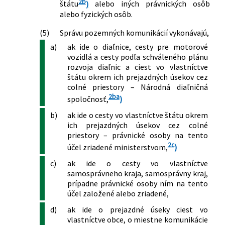
2b
štátu
)
alebo iných právnických osôb
alebo fyzických osôb.
(5)
Správu pozemných komunikácií vykonávajú,
a)
ak ide o diaľnice, cesty pre motorové
vozidlá a cesty podľa schváleného plánu
rozvoja diaľnic a ciest vo vlastníctve
štátu okrem ich prejazdných úsekov cez
colné priestory – Národná diaľničná
2ba
spoločnosť,
)
b)
ak ide o cesty vo vlastníctve štátu okrem
ich prejazdných úsekov cez colné
priestory – právnické osoby na tento
2c
účel zriadené ministerstvom,
)
c)
ak ide o cesty vo vlastníctve
samosprávneho kraja, samosprávny kraj,
prípadne právnické osoby ním na tento
účel založené alebo zriadené,
d)
ak ide o prejazdné úseky ciest vo
vlastníctve obce, o miestne komunikácie