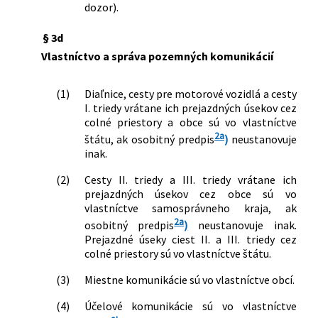
dozor).
§ 3d
Vlastníctvo a správa pozemných komunikácií
(1)
Diaľnice, cesty pre motorové vozidlá a cesty
I. triedy vrátane ich prejazdných úsekov cez
colné priestory a obce sú vo vlastníctve
2a
štátu, ak osobitný predpis
)
neustanovuje
inak.
(2)
Cesty II. triedy a III. triedy vrátane ich
prejazdných úsekov cez obce sú vo
vlastníctve samosprávneho kraja, ak
2a
osobitný predpis
)
neustanovuje inak.
Prejazdné úseky ciest II. a III. triedy cez
colné priestory sú vo vlastníctve štátu.
(3)
Miestne komunikácie sú vo vlastníctve obcí.
(4)
Účelové komunikácie sú vo vlastníctve