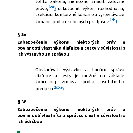
tohto zákona, nemožno zriadiť záložné
2ca
právo,
)
uskutočniť výkon rozhodnutia,
exekúciu, konkurzné konanie a vyrovnávacie
2cb
konanie podľa osobitných predpisov.
)
§ 3e
Zabezpečenie výkonu niektorých práv a
povinností vlastníka diaľnice a cesty v súvislosti s
ich výstavbou a správou
Obstarávať výstavbu a budúcu správu
diaľnice a cesty je možné na základe
koncesnej zmluvy podľa osobitného
2cba
predpisu.
)
§ 3f
Zabezpečenie výkonu niektorých práv a
povinností vlastníka a správcu ciest v súvislosti s
ich údržbou