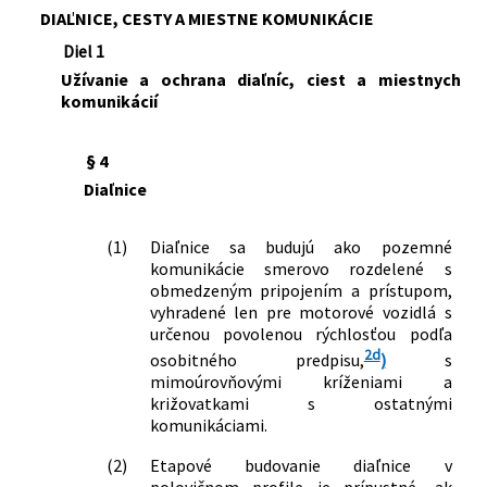
DIAĽNICE, CESTY A MIESTNE KOMUNIKÁCIE
Diel 1
Užívanie a ochrana diaľníc, ciest a miestnych
komunikácií
§ 4
Diaľnice
(1)
Diaľnice sa budujú ako pozemné
komunikácie smerovo rozdelené s
obmedzeným pripojením a prístupom,
vyhradené len pre motorové vozidlá s
určenou povolenou rýchlosťou podľa
2d
osobitného predpisu,
)
s
mimoúrovňovými kríženiami a
križovatkami s ostatnými
komunikáciami.
(2)
Etapové budovanie diaľnice v