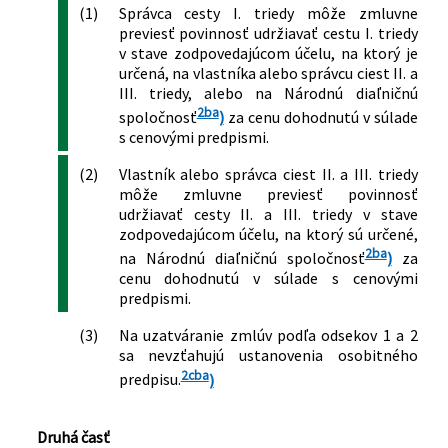
(1)
Správca cesty I. triedy môže zmluvne
previesť povinnosť udržiavať cestu I. triedy
v stave zodpovedajúcom účelu, na ktorý je
určená, na vlastníka alebo správcu ciest II. a
III. triedy, alebo na Národnú diaľničnú
2ba
spoločnosť
)
za cenu dohodnutú v súlade
s cenovými predpismi.
(2)
Vlastník alebo správca ciest II. a III. triedy
môže zmluvne previesť povinnosť
udržiavať cesty II. a III. triedy v stave
zodpovedajúcom účelu, na ktorý sú určené,
2ba
na Národnú diaľničnú spoločnosť
)
za
cenu dohodnutú v súlade s cenovými
predpismi.
(3)
Na uzatváranie zmlúv podľa odsekov 1 a 2
sa nevzťahujú ustanovenia osobitného
2cba
predpisu.
)
Druhá časť