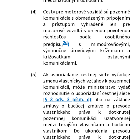
medzinárodnými dohodami.
(4)
Cesty pre motorové vozidlá sú pozemné
komunikácie s obmedzeným pripojením
a prístupom vyhradené len pre
motorové vozidlá s určenou povolenou
rýchlosťou podľa osobitného
2d
predpisu,
)
s mimoúrovňovými,
výnimočne úrovňovými kríženiami a
križovatkami s ostatnými
komunikáciami.
(5)
Ak usporiadanie cestnej siete vyžaduje
zmenu vlastníckych vzťahov k pozemnej
komunikácii, môže ministerstvo vydať
rozhodnutie o usporiadaní cestnej siete
[
§ 3 ods. 3 písm. d)
] iba na základe
zmluvy o budúcej zmluve o prevode
vlastníckeho práva k dotknutej
pozemnej komunikácii uzatvorenej
medzi terajším vlastníkom a budúcim
vlastníkom. Do ukončenia prevodu
vlastníckeho práva k dotknutej