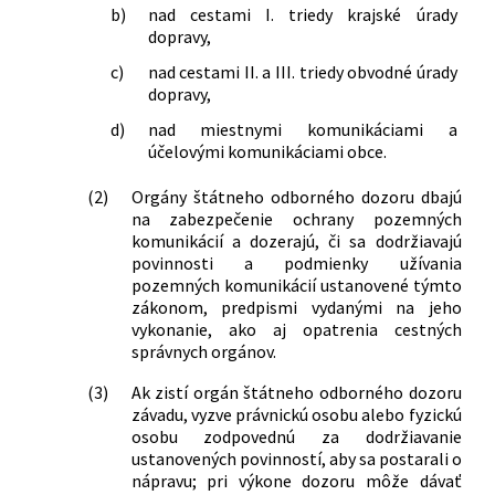
b)
nad cestami I. triedy krajské úrady
dopravy,
c)
nad cestami II. a III. triedy obvodné úrady
dopravy,
d)
nad miestnymi komunikáciami a
účelovými komunikáciami obce.
(2)
Orgány štátneho odborného dozoru dbajú
na zabezpečenie ochrany pozemných
komunikácií a dozerajú, či sa dodržiavajú
povinnosti a podmienky užívania
pozemných komunikácií ustanovené týmto
zákonom, predpismi vydanými na jeho
vykonanie, ako aj opatrenia cestných
správnych orgánov.
(3)
Ak zistí orgán štátneho odborného dozoru
závadu, vyzve právnickú osobu alebo fyzickú
osobu zodpovednú za dodržiavanie
ustanovených povinností, aby sa postarali o
nápravu; pri výkone dozoru môže dávať