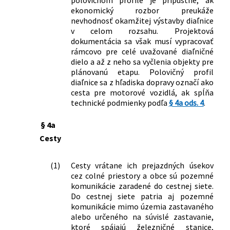
polovičnom profile je prípustné, ak
ekonomický rozbor preukáže
nevhodnosť okamžitej výstavby diaľnice
v celom rozsahu. Projektová
dokumentácia sa však musí vypracovať
rámcovo pre celé uvažované diaľničné
dielo a až z neho sa vyčlenia objekty pre
plánovanú etapu. Polovičný profil
diaľnice sa z hľadiska dopravy označí ako
cesta pre motorové vozidlá, ak spĺňa
technické podmienky podľa
§ 4a ods. 4
.
§ 4a
Cesty
(1)
Cesty vrátane ich prejazdných úsekov
cez colné priestory a obce sú pozemné
komunikácie zaradené do cestnej siete.
Do cestnej siete patria aj pozemné
komunikácie mimo územia zastavaného
alebo určeného na súvislé zastavanie,
ktoré spájajú železničné stanice,