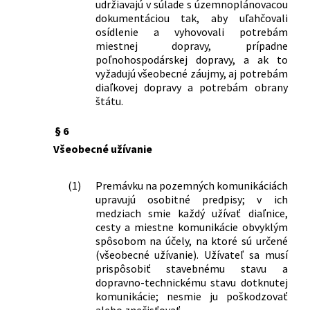
udržiavajú v súlade s územnoplánovacou
dokumentáciou tak, aby uľahčovali
osídlenie a vyhovovali potrebám
miestnej dopravy, prípadne
poľnohospodárskej dopravy, a ak to
vyžadujú všeobecné záujmy, aj potrebám
diaľkovej dopravy a potrebám obrany
štátu.
§ 6
Všeobecné užívanie
(1)
Premávku na pozemných komunikáciách
upravujú osobitné predpisy; v ich
medziach smie každý užívať diaľnice,
cesty a miestne komunikácie obvyklým
spôsobom na účely, na ktoré sú určené
(všeobecné užívanie). Užívateľ sa musí
prispôsobiť stavebnému stavu a
dopravno-technickému stavu dotknutej
komunikácie; nesmie ju poškodzovať
alebo znečisťovať.