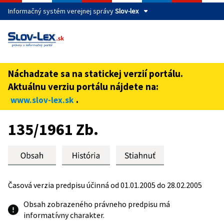
Informačný systém verejnej správy
Slov-lex
Táto stránka je zabezpečená
Buďte pozorní a vždy sa uistite, že zdieľate informácie iba
cez zabezpečenú webovú stránku verejnej správy SR.
Náchadzate sa na statickej verzií portálu.
Zabezpečená stránka vždy začína https:// pred názvom
Aktuálnu verziu portálu nájdete na:
domény webového sídla.
.
www.slov-lex.sk
Preskoč na obsah
135/1961 Zb.
Časová verzia predpisu účinná od 01.01.2005 do 28.02.2005
Obsah zobrazeného právneho predpisu má
informatívny charakter.