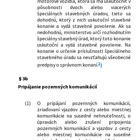
motorové vozidlá, ktorá sa má uskutočniť v
pôsobnosti dvoch alebo viacerých
špeciálnych stavebných úradov, tieto sa
dohodnú, ktorý z nich uskutoční stavebné
konanie a vydá stavebné povolenie. Ak sa
nedohodnú, ministerstvo určí rozhodnutím
špeciálny stavebný úrad, ktorý toto konanie
uskutoční a vydá stavebné povolenie. Na
konanie o určenie príslušnosti špeciálneho
stavebného úradu sa nevzťahujú všeobecné
1
predpisy o správnom konaní.
)
§ 3b
Pripájanie pozemných komunikácií
(1)
O pripájaní pozemných komunikácií,
zriaďovaní vjazdov z cesty alebo miestnej
komunikácie na susedné nehnuteľnosti, o
úpravách alebo zrušení pripojenia
pozemných komunikácií a vjazdov z cesty
alebo miestnej komunikácie na susedné