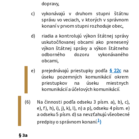
dopravy,
ktorou sa ustanovuje spôsob označenia
úsekov diaľnic a rýchlostných ciest,
c)
vykonávajú v druhom stupni štátnu
ktorých užívanie podlieha úhrade, vzor
správu vo veciach, v ktorých v správnom
konaní v prvom stupni rozhoduje obec,
nálepky a spôsob jej umiestnenia na
motorovom vozidle v znení vyhlášky č.
d)
riadia a kontrolujú výkon štátnej správy
358/2012 Z. z.
uskutočňovanej obcami ako prenesený
478/2013 Z. z.
Vyhláška Ministerstva dopravy,
výkon štátnej správy a výkon štátneho
výstavby a regionálneho rozvoja
odborného dozoru vykonávaného
Slovenskej republiky, ktorou sa mení
obcami,
vyhláška Ministerstva dopravy,
e)
prejednávajú priestupky podľa
§ 22c
na
výstavby a regionálneho rozvoja
úseku pozemných komunikácií okrem
Slovenskej republiky č. 410/2011 Z. z.,
priestupkov na úseku miestnych
ktorou sa ustanovuje spôsob označenia
komunikácií a účelových komunikácií.
úsekov diaľnic a rýchlostných ciest,
ktorých užívanie podlieha úhrade, vzor
(6)
Na činnosti podľa odseku 3 písm. a), b), c),
nálepky a spôsob jej umiestnenia na
e), f), h), i), j), k), l), n) a p), odseku 4 písm. e)
a odseku 5 písm. d) sa nevzťahujú všeobecné
motorovom vozidle v znení neskorších
1
predpisov
predpisy o správnom konaní.
)
§ 3a