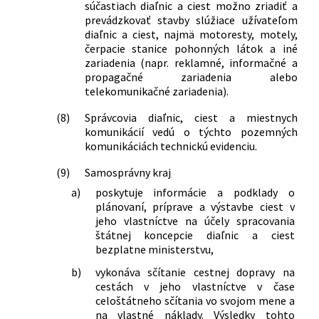
súčastiach diaľnic a ciest možno zriadiť a
prevádzkovať stavby slúžiace užívateľom
diaľnic a ciest, najmä motoresty, motely,
čerpacie stanice pohonných látok a iné
zariadenia (napr. reklamné, informačné a
propagačné zariadenia alebo
telekomunikačné zariadenia).
(8)
Správcovia diaľnic, ciest a miestnych
komunikácií vedú o týchto pozemných
komunikáciách technickú evidenciu.
(9)
Samosprávny kraj
a)
poskytuje informácie a podklady o
plánovaní, príprave a výstavbe ciest v
jeho vlastníctve na účely spracovania
štátnej koncepcie diaľnic a ciest
bezplatne ministerstvu,
b)
vykonáva sčítanie cestnej dopravy na
cestách v jeho vlastníctve v čase
celoštátneho sčítania vo svojom mene a
na vlastné náklady. Výsledky tohto