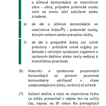
a účelové komunikácie vo vlastníctve
obce – obce, prípadne právnické osoby
nimi na tento účel založené alebo
zriadené,
e)
ak ide o účelové komunikácie vo
2b
vlastníctve štátu
)
– právnické osoby,
ktorým celkom alebo prevažne slúžia,
f)
ak ide o prejazdné úseky cez colné
priestory – príslušné colné orgány po
dohode s cestným správnym orgánom a
správcom diaľnice alebo cesty vedúcej k
hraničnému priechodu.
(6)
Vlastníci a správcovia pozemných
komunikácií sú povinní pozemné
komunikácie udržiavať v stave
zodpovedajúcom účelu, na ktorý sú určené.
(7)
Súčasti diaľnic a ciest vo vlastníctve štátu
sa môžu prenechať v nájme len na určitý
čas, najviac na 30 rokov. Na prenajatých