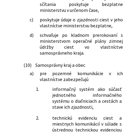
sčítania poskytuje bezplatne
ministerstvu v určenom čase,
c)
poskytuje údaje o zjazdnosti ciest v jeho
vlastníctve ministerstvu bezplatne,
d)
schvaľuje po kladnom prerokovaní s
ministerstvom operačné plány zimnej
údržby ciest vo vlastníctve
samosprávneho kraja.
(10)
Samosprávny kraj a obec
a)
pre pozemné komunikácie v ich
vlastníctve zabezpečujú
1.
informačný systém ako súčasť
jednotného informačného
systému o diaľniciach a cestách a
stave ich zjazdnosti,
2.
technickú evidenciu ciest a
miestnych komunikácií v súlade s
ústrednou technickou evidenciou