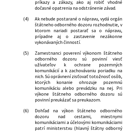
príkazy a zákazy, ako aj robiť vhodné
dočasné opatrenia na odstránenie závad.
(4)
Ak nebude postarané o nápravu, vydá orgán
štátneho odborného dozoru rozhodnutie, v
ktorom nariadi postarať sa o nápravu,
prípadne aj o zastavenie nezákonne
vykonávaných činností.
(5)
Zamestnanci poverení výkonom štátneho
odborného dozoru sú povinní viesť
užívateľov k ochrane pozemných
komunikácií a k zachovávaniu poriadku na
nich. Sú oprávnení zisťovať totožnosť osôb,
ktorých konanie ohrozuje pozemnú
komunikáciu alebo prevádzku na nej. Pri
výkone štátneho odborného dozoru sú
povinní preukázať sa preukazom.
(6)
Dohľad na výkon štátneho odborného
dozoru nad cestami, miestnymi
komunikáciami a účelovými komunikáciami
patrí ministerstvu (hlavný štátny odborný