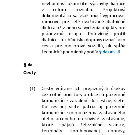
nevhodnosť okamžitej výstavby diaľnice
v celom rozsahu. Projektová
dokumentácia sa však musí vypracovať
rámcovo pre celé uvažované diaľničné
dielo a až z neho sa vyčlenia objekty pre
plánovanú etapu. Polovičný profil
diaľnice sa z hľadiska dopravy označí ako
cesta pre motorové vozidlá, ak spĺňa
technické podmienky podľa
§ 4a ods. 4
.
§ 4a
Cesty
(1)
Cesty vrátane ich prejazdných úsekov
cez colné priestory a obce sú pozemné
komunikácie zaradené do cestnej siete.
Do cestnej siete patria aj pozemné
komunikácie mimo územia zastavaného
alebo určeného na súvislé zastavanie,
ktoré spájajú železničné stanice,
terminály kombinovanej dopravy,