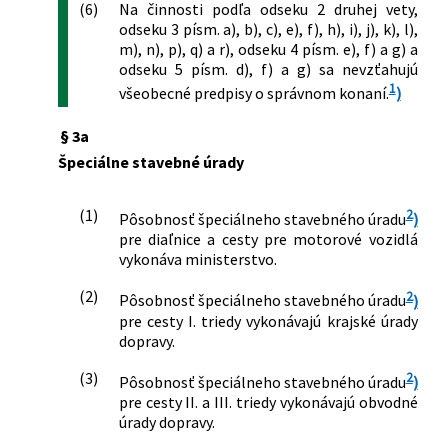
(6)
Na činnosti podľa odseku 2 druhej vety,
odseku 3 písm. a), b), c), e), f), h), i), j), k), l),
m), n), p), q) a r), odseku 4 písm. e), f) a g) a
odseku 5 písm. d), f) a g) sa nevzťahujú
1
všeobecné predpisy o správnom konaní.
)
§ 3a
Špeciálne stavebné úrady
(1)
2
Pôsobnosť špeciálneho stavebného úradu
)
pre diaľnice a cesty pre motorové vozidlá
vykonáva ministerstvo.
(2)
2
Pôsobnosť špeciálneho stavebného úradu
)
pre cesty I. triedy vykonávajú krajské úrady
dopravy.
(3)
2
Pôsobnosť špeciálneho stavebného úradu
)
pre cesty II. a III. triedy vykonávajú obvodné
úrady dopravy.