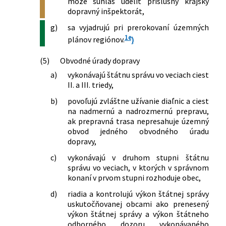
môže súhlas udeliť príslušný krajský
dopravný inšpektorát,
g)
sa vyjadrujú pri prerokovaní územných
1e
plánov regiónov.
)
(5)
Obvodné úrady dopravy
a)
vykonávajú štátnu správu vo veciach ciest
II. a III. triedy,
b)
povoľujú zvláštne užívanie diaľnic a ciest
na nadmernú a nadrozmernú prepravu,
ak prepravná trasa nepresahuje územný
obvod jedného obvodného úradu
dopravy,
c)
vykonávajú v druhom stupni štátnu
správu vo veciach, v ktorých v správnom
konaní v prvom stupni rozhoduje obec,
d)
riadia a kontrolujú výkon štátnej správy
uskutočňovanej obcami ako prenesený
výkon štátnej správy a výkon štátneho
odborného dozoru vykonávaného