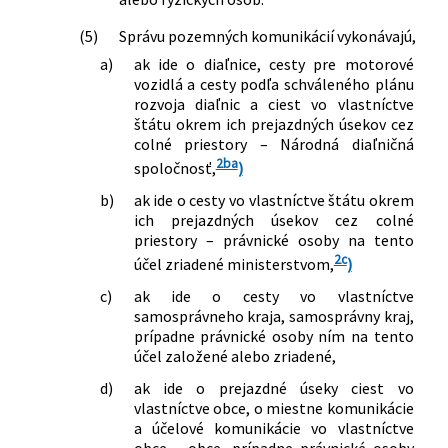
(5)
Správu pozemných komunikácií vykonávajú,
a)
ak ide o diaľnice, cesty pre motorové
vozidlá a cesty podľa schváleného plánu
rozvoja diaľnic a ciest vo vlastníctve
štátu okrem ich prejazdných úsekov cez
colné priestory – Národná diaľničná
2ba
spoločnosť,
)
b)
ak ide o cesty vo vlastníctve štátu okrem
ich prejazdných úsekov cez colné
priestory – právnické osoby na tento
2c
účel zriadené ministerstvom,
)
c)
ak ide o cesty vo vlastníctve
samosprávneho kraja, samosprávny kraj,
prípadne právnické osoby ním na tento
účel založené alebo zriadené,
d)
ak ide o prejazdné úseky ciest vo
vlastníctve obce, o miestne komunikácie
a účelové komunikácie vo vlastníctve