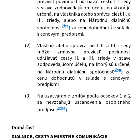
previesť povinnosť udržiavať cestu I. triedy
v stave zodpovedajúcom účelu, na ktorý je
určená, na vlastníka alebo správcu ciest II. a
III. triedy, alebo na Národnú diaľničnú
2ba
spoločnosť
)
za cenu dohodnutú v súlade
s cenovými predpismi.
(2)
Vlastník alebo správca ciest II. a III. triedy
môže zmluvne previesť povinnosť
udržiavať cesty II. a III. triedy v stave
zodpovedajúcom účelu, na ktorý sú určené,
2ba
na Národnú diaľničnú spoločnosť
)
za
cenu dohodnutú v súlade s cenovými
predpismi.
(3)
Na uzatváranie zmlúv podľa odsekov 1 a 2
sa nevzťahujú ustanovenia osobitného
2cba
predpisu.
)
Druhá časť
DIAĽNICE, CESTY A MIESTNE KOMUNIKÁCIE