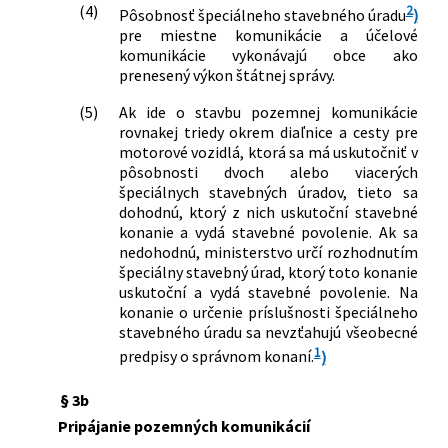
(4)
2
Pôsobnosť špeciálneho stavebného úradu
)
pre miestne komunikácie a účelové
komunikácie vykonávajú obce ako
prenesený výkon štátnej správy.
(5)
Ak ide o stavbu pozemnej komunikácie
rovnakej triedy okrem diaľnice a cesty pre
motorové vozidlá, ktorá sa má uskutočniť v
pôsobnosti dvoch alebo viacerých
špeciálnych stavebných úradov, tieto sa
dohodnú, ktorý z nich uskutoční stavebné
konanie a vydá stavebné povolenie. Ak sa
nedohodnú, ministerstvo určí rozhodnutím
špeciálny stavebný úrad, ktorý toto konanie
uskutoční a vydá stavebné povolenie. Na
konanie o určenie príslušnosti špeciálneho
stavebného úradu sa nevzťahujú všeobecné
1
predpisy o správnom konaní.
)
§ 3b
Pripájanie pozemných komunikácií