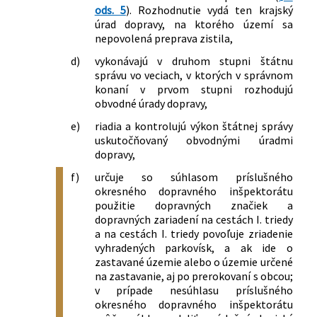
ods. 5
). Rozhodnutie vydá ten krajský
ktorou sa ustanovuje spôsob označenia
úrad dopravy, na ktorého území sa
úsekov diaľnic a rýchlostných ciest,
nepovolená preprava zistila,
ktorých užívanie podlieha úhrade, vzor
nálepky a spôsob jej umiestnenia na
d)
vykonávajú v druhom stupni štátnu
motorovom vozidle v znení vyhlášky č.
správu vo veciach, v ktorých v správnom
konaní v prvom stupni rozhodujú
358/2012 Z. z.
obvodné úrady dopravy,
478/2013 Z. z.
Vyhláška Ministerstva dopravy,
výstavby a regionálneho rozvoja
e)
riadia a kontrolujú výkon štátnej správy
Slovenskej republiky, ktorou sa mení
uskutočňovaný obvodnými úradmi
vyhláška Ministerstva dopravy,
dopravy,
výstavby a regionálneho rozvoja
f)
určuje so súhlasom príslušného
Slovenskej republiky č. 410/2011 Z. z.,
okresného dopravného inšpektorátu
ktorou sa ustanovuje spôsob označenia
použitie dopravných značiek a
úsekov diaľnic a rýchlostných ciest,
dopravných zariadení na cestách I. triedy
ktorých užívanie podlieha úhrade, vzor
a na cestách I. triedy povoľuje zriadenie
nálepky a spôsob jej umiestnenia na
vyhradených parkovísk, a ak ide o
motorovom vozidle v znení neskorších
zastavané územie alebo o územie určené
na zastavanie, aj po prerokovaní s obcou;
predpisov
v prípade nesúhlasu príslušného
okresného dopravného inšpektorátu