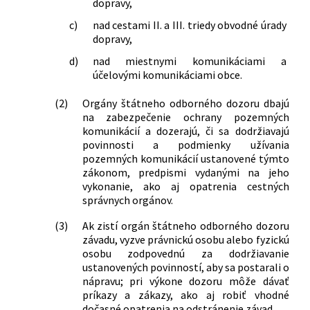
dopravy,
c)
nad cestami II. a III. triedy obvodné úrady
dopravy,
d)
nad miestnymi komunikáciami a
účelovými komunikáciami obce.
(2)
Orgány štátneho odborného dozoru dbajú
na zabezpečenie ochrany pozemných
komunikácií a dozerajú, či sa dodržiavajú
povinnosti a podmienky užívania
pozemných komunikácií ustanovené týmto
zákonom, predpismi vydanými na jeho
vykonanie, ako aj opatrenia cestných
správnych orgánov.
(3)
Ak zistí orgán štátneho odborného dozoru
závadu, vyzve právnickú osobu alebo fyzickú
osobu zodpovednú za dodržiavanie
ustanovených povinností, aby sa postarali o
nápravu; pri výkone dozoru môže dávať
príkazy a zákazy, ako aj robiť vhodné
dočasné opatrenia na odstránenie závad.