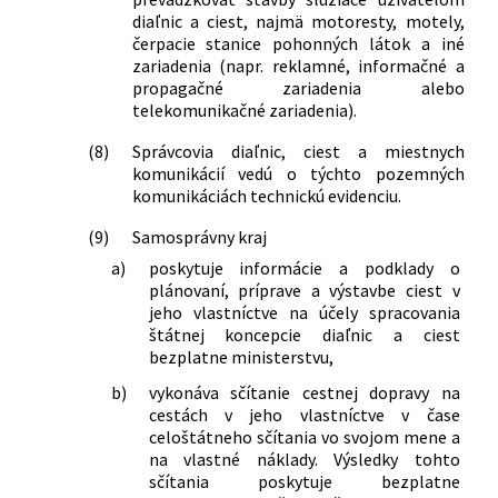
diaľnic a ciest, najmä motoresty, motely,
čerpacie stanice pohonných látok a iné
zariadenia (napr. reklamné, informačné a
propagačné zariadenia alebo
telekomunikačné zariadenia).
(8)
Správcovia diaľnic, ciest a miestnych
komunikácií vedú o týchto pozemných
komunikáciách technickú evidenciu.
(9)
Samosprávny kraj
a)
poskytuje informácie a podklady o
plánovaní, príprave a výstavbe ciest v
jeho vlastníctve na účely spracovania
štátnej koncepcie diaľnic a ciest
bezplatne ministerstvu,
b)
vykonáva sčítanie cestnej dopravy na
cestách v jeho vlastníctve v čase
celoštátneho sčítania vo svojom mene a
na vlastné náklady. Výsledky tohto
sčítania poskytuje bezplatne