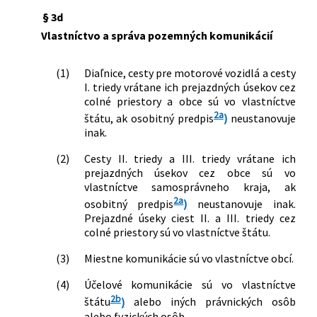
§ 3d
Vlastníctvo a správa pozemných komunikácií
(1)
Diaľnice, cesty pre motorové vozidlá a cesty
I. triedy vrátane ich prejazdných úsekov cez
colné priestory a obce sú vo vlastníctve
2a
štátu, ak osobitný predpis
)
neustanovuje
inak.
(2)
Cesty II. triedy a III. triedy vrátane ich
prejazdných úsekov cez obce sú vo
vlastníctve samosprávneho kraja, ak
2a
osobitný predpis
)
neustanovuje inak.
Prejazdné úseky ciest II. a III. triedy cez
colné priestory sú vo vlastníctve štátu.
(3)
Miestne komunikácie sú vo vlastníctve obcí.
(4)
Účelové komunikácie sú vo vlastníctve
2b
štátu
)
alebo iných právnických osôb
alebo fyzických osôb.