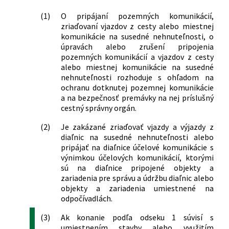
(1)
O pripájaní pozemných komunikácií,
zriaďovaní vjazdov z cesty alebo miestnej
komunikácie na susedné nehnuteľnosti, o
úpravách alebo zrušení pripojenia
pozemných komunikácií a vjazdov z cesty
alebo miestnej komunikácie na susedné
nehnuteľnosti rozhoduje s ohľadom na
ochranu dotknutej pozemnej komunikácie
a na bezpečnosť premávky na nej príslušný
cestný správny orgán.
(2)
Je zakázané zriaďovať vjazdy a výjazdy z
diaľnic na susedné nehnuteľnosti alebo
pripájať na diaľnice účelové komunikácie s
výnimkou účelových komunikácií, ktorými
sú na diaľnice pripojené objekty a
zariadenia pre správu a údržbu diaľnic alebo
objekty a zariadenia umiestnené na
odpočívadlách.
(3)
Ak konanie podľa odseku 1 súvisí s
umiestnením stavby alebo využitím