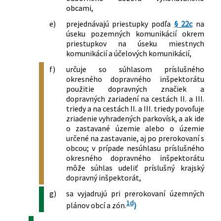
obcami,
e)
prejednávajú priestupky podľa
§ 22c
na
úseku pozemných komunikácií okrem
priestupkov na úseku miestnych
komunikácií a účelových komunikácií,
f)
určuje so súhlasom príslušného
okresného dopravného inšpektorátu
použitie dopravných značiek a
dopravných zariadení na cestách II. a III.
triedy a na cestách II. a III. triedy povoľuje
zriadenie vyhradených parkovísk, a ak ide
o zastavané územie alebo o územie
určené na zastavanie, aj po prerokovaní s
obcou; v prípade nesúhlasu príslušného
okresného dopravného inšpektorátu
môže súhlas udeliť príslušný krajský
dopravný inšpektorát,
g)
sa vyjadrujú pri prerokovaní územných
1d
plánov obcí a zón.
)