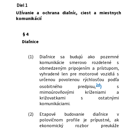
Diel 1
Užívanie a ochrana diaľníc, ciest a miestnych
komunikácií
§ 4
Diaľnice
(1)
Diaľnice sa budujú ako pozemné
komunikácie smerovo rozdelené s
obmedzeným pripojením a prístupom,
vyhradené len pre motorové vozidlá s
určenou povolenou rýchlosťou podľa
2d
osobitného predpisu,
)
s
mimoúrovňovými kríženiami a
križovatkami s ostatnými
komunikáciami.
(2)
Etapové budovanie diaľnice v
polovičnom profile je prípustné, ak
ekonomický rozbor preukáže