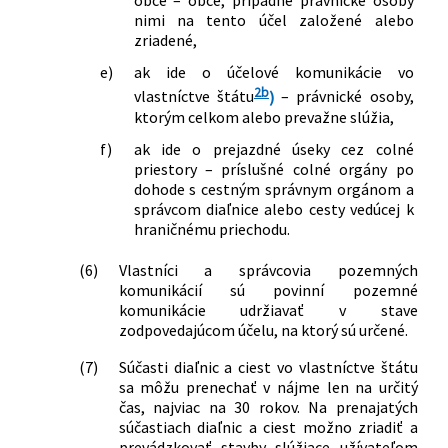
obce – obce, prípadne právnické osoby
nimi na tento účel založené alebo
zriadené,
e)
ak ide o účelové komunikácie vo
2b
vlastníctve štátu
)
– právnické osoby,
ktorým celkom alebo prevažne slúžia,
f)
ak ide o prejazdné úseky cez colné
priestory – príslušné colné orgány po
dohode s cestným správnym orgánom a
správcom diaľnice alebo cesty vedúcej k
hraničnému priechodu.
(6)
Vlastníci a správcovia pozemných
komunikácií sú povinní pozemné
komunikácie udržiavať v stave
zodpovedajúcom účelu, na ktorý sú určené.
(7)
Súčasti diaľnic a ciest vo vlastníctve štátu
sa môžu prenechať v nájme len na určitý
čas, najviac na 30 rokov. Na prenajatých
súčastiach diaľnic a ciest možno zriadiť a
prevádzkovať stavby slúžiace užívateľom