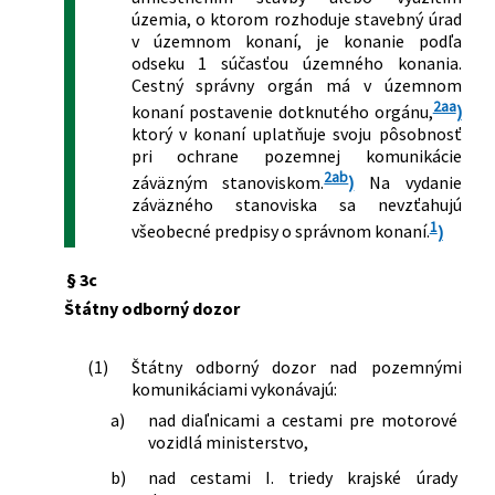
územia, o ktorom rozhoduje stavebný úrad
v územnom konaní, je konanie podľa
odseku 1 súčasťou územného konania.
Cestný správny orgán má v územnom
2aa
konaní postavenie dotknutého orgánu,
)
ktorý v konaní uplatňuje svoju pôsobnosť
pri ochrane pozemnej komunikácie
2ab
záväzným stanoviskom.
)
Na vydanie
záväzného stanoviska sa nevzťahujú
1
všeobecné predpisy o správnom konaní.
)
§ 3c
Štátny odborný dozor
(1)
Štátny odborný dozor nad pozemnými
komunikáciami vykonávajú:
a)
nad diaľnicami a cestami pre motorové
vozidlá ministerstvo,
b)
nad cestami I. triedy krajské úrady