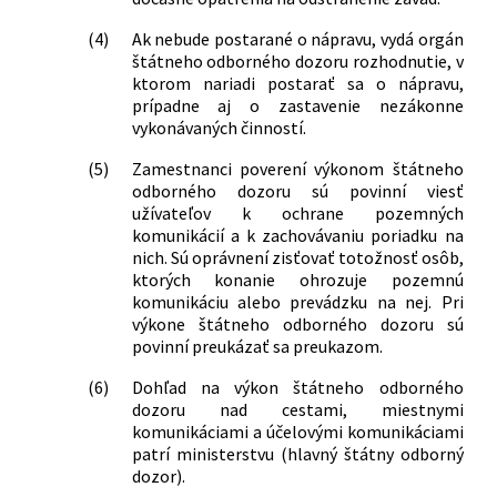
(4)
Ak nebude postarané o nápravu, vydá orgán
štátneho odborného dozoru rozhodnutie, v
ktorom nariadi postarať sa o nápravu,
prípadne aj o zastavenie nezákonne
vykonávaných činností.
(5)
Zamestnanci poverení výkonom štátneho
odborného dozoru sú povinní viesť
užívateľov k ochrane pozemných
komunikácií a k zachovávaniu poriadku na
nich. Sú oprávnení zisťovať totožnosť osôb,
ktorých konanie ohrozuje pozemnú
komunikáciu alebo prevádzku na nej. Pri
výkone štátneho odborného dozoru sú
povinní preukázať sa preukazom.
(6)
Dohľad na výkon štátneho odborného
dozoru nad cestami, miestnymi
komunikáciami a účelovými komunikáciami
patrí ministerstvu (hlavný štátny odborný
dozor).