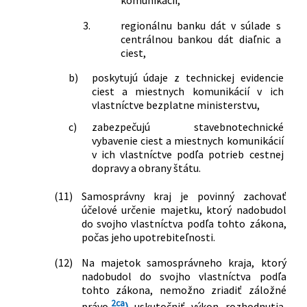
3.
regionálnu banku dát v súlade s
centrálnou bankou dát diaľnic a
ciest,
b)
poskytujú údaje z technickej evidencie
ciest a miestnych komunikácií v ich
vlastníctve bezplatne ministerstvu,
c)
zabezpečujú stavebnotechnické
vybavenie ciest a miestnych komunikácií
v ich vlastníctve podľa potrieb cestnej
dopravy a obrany štátu.
(11)
Samosprávny kraj je povinný zachovať
účelové určenie majetku, ktorý nadobudol
do svojho vlastníctva podľa tohto zákona,
počas jeho upotrebiteľnosti.
(12)
Na majetok samosprávneho kraja, ktorý
nadobudol do svojho vlastníctva podľa
tohto zákona, nemožno zriadiť záložné
2ca
právo,
)
uskutočniť výkon rozhodnutia,