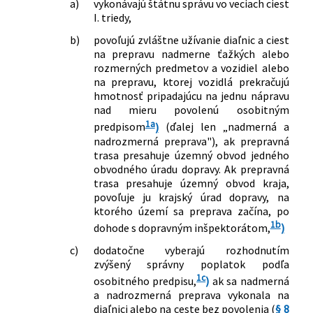
zákonov v súvislosti s reformou
Z. z., ktorým sa ustanovuje výška úhrady
a)
vykonávajú štátnu správu vo veciach ciest
stavebnej legislatívy
I. triedy,
za užívanie vymedzených úsekov diaľnic
163/2024 Z. z.
Zákon, ktorým sa mení a dopĺňa zákon
a rýchlostných ciest pre motorové
b)
povoľujú zvláštne užívanie diaľnic a ciest
č. 135/1961 Zb. o pozemných
vozidlá a jazdné súpravy
na prepravu nadmerne ťažkých alebo
komunikáciách (cestný zákon) v znení
358/2012 Z. z.
Vyhláška Ministerstva dopravy,
rozmerných predmetov a vozidiel alebo
neskorších predpisov
výstavby a regionálneho rozvoja
na prepravu, ktorej vozidlá prekračujú
26/2025 Z. z.
Zákon o zmene a doplnení niektorých
Slovenskej republiky, ktorou sa mení
hmotnosť pripadajúcu na jednu nápravu
zákonov v súvislosti so zmenami
nad mieru povolenú osobitným
vyhláška Ministerstva dopravy,
vyvolanými Stavebným zákonom
1a
výstavby a regionálneho rozvoja
predpisom
)
(ďalej len „nadmerná a
131/2026 Z. z.
Zákon, ktorým sa mení a dopĺňa zákon
Slovenskej republiky č. 410/2011 Z. z.,
nadrozmerná preprava"), ak prepravná
č. 8/2009 Z. z. o cestnej premávke a o
trasa presahuje územný obvod jedného
ktorou sa ustanovuje spôsob označenia
obvodného úradu dopravy. Ak prepravná
zmene a doplnení niektorých zákonov
úsekov diaľnic a rýchlostných ciest,
trasa presahuje územný obvod kraja,
v znení neskorších predpisov a ktorým
ktorých užívanie podlieha úhrade, vzor
povoľuje ju krajský úrad dopravy, na
sa menia a dopĺňajú niektoré zákony
nálepky a spôsob jej umiestnenia na
ktorého území sa preprava začína, po
motorovom vozidle
1b
dohode s dopravným inšpektorátom,
)
411/2013 Z. z.
Vyhláška Ministerstva dopravy,
výstavby a regionálneho rozvoja
c)
dodatočne vyberajú rozhodnutím
Slovenskej republiky, ktorou sa mení a
zvýšený správny poplatok podľa
1c
dopĺňa vyhláška Ministerstva dopravy,
osobitného predpisu,
)
ak sa nadmerná
výstavby a regionálneho rozvoja
a nadrozmerná preprava vykonala na
diaľnici alebo na ceste bez povolenia (
§ 8
Slovenskej republiky č. 410/2011 Z. z.,