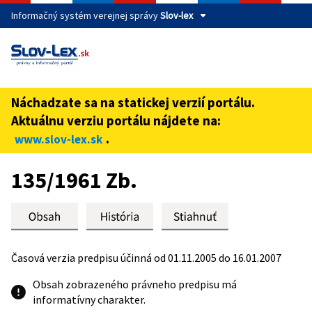
Informačný systém verejnej správy
Slov-lex
Táto stránka je zabezpečená
Buďte pozorní a vždy sa uistite, že zdieľate informácie iba
cez zabezpečenú webovú stránku verejnej správy SR.
Náchadzate sa na statickej verzií portálu.
Zabezpečená stránka vždy začína https:// pred názvom
Aktuálnu verziu portálu nájdete na:
domény webového sídla.
.
www.slov-lex.sk
Preskoč na obsah
135/1961 Zb.
Časová verzia predpisu účinná od 01.11.2005 do 16.01.2007
Obsah zobrazeného právneho predpisu má
informatívny charakter.