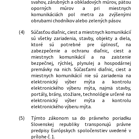
telekomunikácií Slovenskej republiky o
svahov, zárubných a obkladových múrov, pätou
podnikaní (živnostenský zákon) v znení
zmene a doplnení vyhlášky
oporných múrov a pri miestnych
neskorších predpisov, zákon Národnej
Ministerstva dopravy, pôšt a
komunikáciách pol metra za zvýšenými
rady Slovenskej republiky č. 168/1996 Z.
obrubami chodníkov alebo zelených pásov.
telekomunikácií Slovenskej republiky č.
z. o cestnej doprave a zákon Národnej
41/2000 Z. z., ktorou sa ustanovuje
(4)
Súčasťou diaľnic, ciest a miestnych komunikácií
rady Slovenskej republiky č. 222/1996 Z.
spôsob označenia úsekov diaľnic a ciest
sú všetky zariadenia, stavby, objekty a diela,
z. o organizácii miestnej štátnej správy
pre motorové vozidlá, ktorých užívanie
ktoré sú potrebné pre úplnosť, na
a o zmene a doplnení niektorých
podlieha úhrade, vzor nálepky a spôsob
zabezpečenie a ochranu diaľnic, ciest a
zákonov
jej umiestnenia na motorovom vozidle
miestnych komunikácií a na zaistenie
395/1998 Z. z.
Zákon, ktorým sa mení a dopĺňa zákon
532/2001 Z. z.
Vyhláška Ministerstva dopravy, pôšt a
bezpečnej, rýchlej, plynulej a hospodárnej
č. 135/1961 Zb. o pozemných
telekomunikácií Slovenskej republiky,
premávky na nich. Súčasťami diaľnic, ciest a
komunikáciách (cestný zákon) v znení
miestnych komunikácií nie sú zariadenia na
ktorou sa mení a dopĺňa vyhláška
elektronický výber mýta a kontrolu
neskorších predpisov
Ministerstva dopravy, pôšt a
elektronického výberu mýta, najmä stavby,
343/1999 Z. z.
Zákon, ktorým sa mení a dopĺňa zákon
telekomunikácií Slovenskej republiky č.
portály, brány, stožiare, technológie určené na
č. 135/1961 Zb. o pozemných
41/2000 Z. z., ktorou sa ustanovuje
elektronický výber mýta a kontrolu
komunikáciách (cestný zákon) v znení
spôsob označenia úsekov diaľnic a ciest
elektronického výberu mýta.
neskorších predpisov
pre motorové vozidlá, ktorých užívanie
388/2000 Z. z.
Zákon, ktorým sa dopĺňa zákon č.
podlieha úhrade, vzor nálepky a spôsob
(5)
Týmto zákonom sa do právneho poriadku
135/1961 Zb. o pozemných
jej umiestnenia na motorovom vozidle
Slovenskej republiky transponujú právne
komunikáciách (cestný zákon) v znení
v znení vyhlášky Ministerstva dopravy,
predpisy Európskych spoločenstiev uvedené v
neskorších predpisov
prílohe č. 1.
pôšt a telekomunikácií Slovenskej