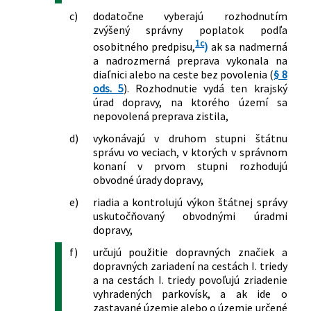
ktorou sa ustanovuje spôsob označenia
c)
dodatočne vyberajú rozhodnutím
úsekov diaľnic a rýchlostných ciest,
zvýšený správny poplatok podľa
ktorých užívanie podlieha úhrade, vzor
1c
osobitného predpisu,
)
ak sa nadmerná
nálepky a spôsob jej umiestnenia na
a nadrozmerná preprava vykonala na
motorovom vozidle v znení vyhlášky č.
diaľnici alebo na ceste bez povolenia (
§ 8
ods. 5
). Rozhodnutie vydá ten krajský
358/2012 Z. z.
úrad dopravy, na ktorého území sa
478/2013 Z. z.
Vyhláška Ministerstva dopravy,
nepovolená preprava zistila,
výstavby a regionálneho rozvoja
Slovenskej republiky, ktorou sa mení
d)
vykonávajú v druhom stupni štátnu
vyhláška Ministerstva dopravy,
správu vo veciach, v ktorých v správnom
výstavby a regionálneho rozvoja
konaní v prvom stupni rozhodujú
obvodné úrady dopravy,
Slovenskej republiky č. 410/2011 Z. z.,
ktorou sa ustanovuje spôsob označenia
e)
riadia a kontrolujú výkon štátnej správy
úsekov diaľnic a rýchlostných ciest,
uskutočňovaný obvodnými úradmi
ktorých užívanie podlieha úhrade, vzor
dopravy,
nálepky a spôsob jej umiestnenia na
f)
určujú použitie dopravných značiek a
motorovom vozidle v znení neskorších
dopravných zariadení na cestách I. triedy
predpisov
a na cestách I. triedy povoľujú zriadenie
vyhradených parkovísk, a ak ide o
zastavané územie alebo o územie určené