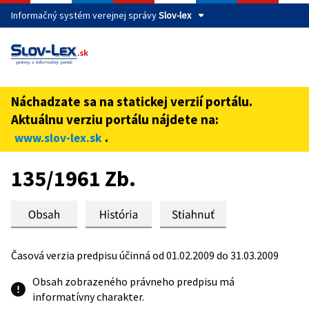
Informačný systém verejnej správy
Slov-lex
Táto stránka je zabezpečená
Buďte pozorní a vždy sa uistite, že zdieľate informácie iba
cez zabezpečenú webovú stránku verejnej správy SR.
Náchadzate sa na statickej verzií portálu.
Zabezpečená stránka vždy začína https:// pred názvom
Aktuálnu verziu portálu nájdete na:
domény webového sídla.
.
www.slov-lex.sk
Preskoč na obsah
135/1961 Zb.
Časová verzia predpisu účinná od 01.02.2009 do 31.03.2009
Obsah zobrazeného právneho predpisu má
informatívny charakter.