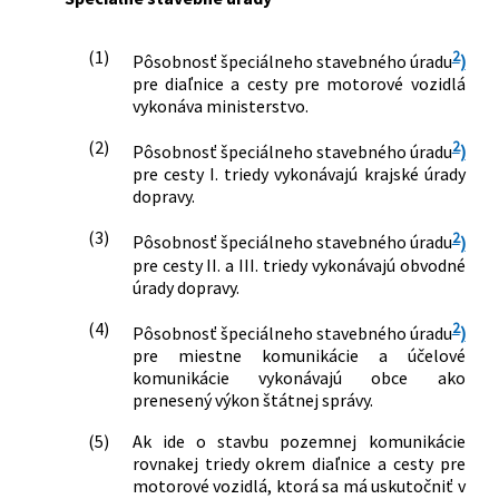
(1)
2
Pôsobnosť špeciálneho stavebného úradu
)
pre diaľnice a cesty pre motorové vozidlá
vykonáva ministerstvo.
(2)
2
Pôsobnosť špeciálneho stavebného úradu
)
pre cesty I. triedy vykonávajú krajské úrady
dopravy.
(3)
2
Pôsobnosť špeciálneho stavebného úradu
)
pre cesty II. a III. triedy vykonávajú obvodné
úrady dopravy.
(4)
2
Pôsobnosť špeciálneho stavebného úradu
)
pre miestne komunikácie a účelové
komunikácie vykonávajú obce ako
prenesený výkon štátnej správy.
(5)
Ak ide o stavbu pozemnej komunikácie
rovnakej triedy okrem diaľnice a cesty pre
motorové vozidlá, ktorá sa má uskutočniť v