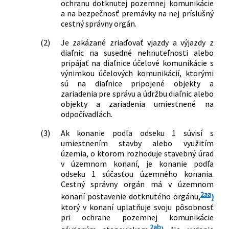
ochranu dotknutej pozemnej komunikácie
a na bezpečnosť premávky na nej príslušný
cestný správny orgán.
(2)
Je zakázané zriaďovať vjazdy a výjazdy z
diaľnic na susedné nehnuteľnosti alebo
pripájať na diaľnice účelové komunikácie s
výnimkou účelových komunikácií, ktorými
sú na diaľnice pripojené objekty a
zariadenia pre správu a údržbu diaľnic alebo
objekty a zariadenia umiestnené na
odpočívadlách.
(3)
Ak konanie podľa odseku 1 súvisí s
umiestnením stavby alebo využitím
územia, o ktorom rozhoduje stavebný úrad
v územnom konaní, je konanie podľa
odseku 1 súčasťou územného konania.
Cestný správny orgán má v územnom
2aa
konaní postavenie dotknutého orgánu,
)
ktorý v konaní uplatňuje svoju pôsobnosť
pri ochrane pozemnej komunikácie
2ab