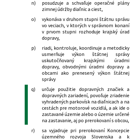
n)
posudzuje a schvaľuje operačné plány
147/2021 Z. z.
Zákon, ktorým sa dopĺňa zákon
dopĺňa vyhláška Ministerstva dopravy,
zimnej údržby diaľnic a ciest,
Slovenskej národnej rady č. 377/1990
pôšt a telekomunikácií Slovenskej
Zb. o hlavnom meste Slovenskej
republiky č. 547/2009 Z. z., ktorou sa
o)
vykonáva v druhom stupni štátnu správu
republiky Bratislave v znení neskorších
ustanovuje spôsob označenia úsekov
vo veciach, v ktorých v správnom konaní
predpisov a ktorým sa dopĺňa zákon č.
diaľnic a rýchlostných ciest, ktorých
v prvom stupni rozhoduje krajský úrad
135/1961 Zb. o pozemných
dopravy,
užívanie podlieha úhrade, vzor nálepky
komunikáciách (cestný zákon) v znení
a spôsob jej umiestnenia na
p)
riadi, kontroluje, koordinuje a metodicky
neskorších predpisov
motorovom vozidle v znení neskorších
usmerňuje výkon štátnej správy
149/2021 Z. z.
Zákon, ktorým sa mení a dopĺňa zákon
predpisov
uskutočňovaný krajskými úradmi
č. 135/1961 Zb. o pozemných
410/2011 Z. z.
Vyhláška Ministerstva dopravy,
dopravy, obvodnými úradmi dopravy a
komunikáciách (cestný zákon) v znení
výstavby a regionálneho rozvoja
obcami ako prenesený výkon štátnej
neskorších predpisov a ktorým sa
správy
Slovenskej republiky, ktorou sa
menia a dopĺňajú niektoré zákony
ustanovuje spôsob označenia úsekov
q)
určuje použitie dopravných značiek a
181/2022 Z. z.
Zákon, ktorým sa mení a dopĺňa zákon
diaľnic a rýchlostných ciest, ktorých
dopravných zariadení, povoľuje zriadenie
č. 249/2011 Z. z. o riadení bezpečnosti
užívanie podlieha úhrade, vzor nálepky
vyhradených parkovísk na diaľnicach a na
pozemných komunikácií a o zmene a
a spôsob jej umiestnenia na
cestách pre motorové vozidlá, a ak ide o
doplnení niektorých zákonov v znení
motorovom vozidle
zastavané územie alebo o územie určené
zákona č. 177/2018 Z. z. a ktorým sa
na zastavanie, aj po prerokovaní s obcou,
417/2011 Z. z.
Nariadenie vlády Slovenskej republiky,
menia a dopĺňajú niektoré zákony
ktorým sa mení a dopĺňa nariadenie
r)
sa vyjadruje pri prerokovaní Koncepcie
205/2023 Z. z.
Zákon o zmene a doplnení niektorých
vlády Slovenskej republiky č. 444/2010
územného rozvoja Slovenska a k