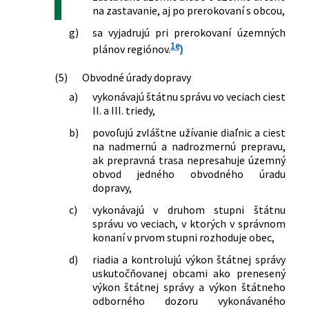
na zastavanie, aj po prerokovaní s obcou,
g)
sa vyjadrujú pri prerokovaní územných
1e
plánov regiónov.
)
(5)
Obvodné úrady dopravy
a)
vykonávajú štátnu správu vo veciach ciest
II. a III. triedy,
b)
povoľujú zvláštne užívanie diaľnic a ciest
na nadmernú a nadrozmernú prepravu,
ak prepravná trasa nepresahuje územný
obvod jedného obvodného úradu
dopravy,
c)
vykonávajú v druhom stupni štátnu
správu vo veciach, v ktorých v správnom
konaní v prvom stupni rozhoduje obec,
d)
riadia a kontrolujú výkon štátnej správy
uskutočňovanej obcami ako prenesený
výkon štátnej správy a výkon štátneho
odborného dozoru vykonávaného