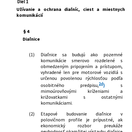
Diel 1
Užívanie a ochrana diaľníc, ciest a miestnych
komunikácií
§ 4
Diaľnice
(1)
Diaľnice sa budujú ako pozemné
komunikácie smerovo rozdelené s
obmedzeným pripojením a prístupom,
vyhradené len pre motorové vozidlá s
určenou povolenou rýchlosťou podľa
2d
osobitného predpisu,
)
s
mimoúrovňovými kríženiami a
križovatkami s ostatnými
komunikáciami.
(2)
Etapové budovanie diaľnice v
polovičnom profile je prípustné, ak
ekonomický rozbor preukáže
nevhodnosť okamžitej výstavby diaľnice