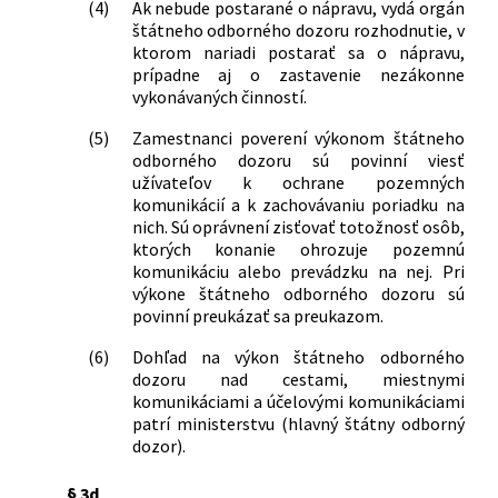
(4)
Ak nebude postarané o nápravu, vydá orgán
štátneho odborného dozoru rozhodnutie, v
ktorom nariadi postarať sa o nápravu,
prípadne aj o zastavenie nezákonne
vykonávaných činností.
(5)
Zamestnanci poverení výkonom štátneho
odborného dozoru sú povinní viesť
užívateľov k ochrane pozemných
komunikácií a k zachovávaniu poriadku na
nich. Sú oprávnení zisťovať totožnosť osôb,
ktorých konanie ohrozuje pozemnú
komunikáciu alebo prevádzku na nej. Pri
výkone štátneho odborného dozoru sú
povinní preukázať sa preukazom.
(6)
Dohľad na výkon štátneho odborného
dozoru nad cestami, miestnymi
komunikáciami a účelovými komunikáciami
patrí ministerstvu (hlavný štátny odborný
dozor).
§ 3d