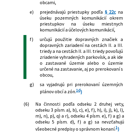
obcami,
e)
prejednávajú priestupky podľa
§ 22c
na
úseku pozemných komunikácií okrem
priestupkov na úseku miestnych
komunikácií a účelových komunikácií,
f)
určujú použitie dopravných značiek a
dopravných zariadení na cestách II. a III.
triedy a na cestách II. a III. triedy povoľujú
zriadenie vyhradených parkovísk, a ak ide
o zastavané územie alebo o územie
určené na zastavanie, aj po prerokovaní s
obcou,
g)
sa vyjadrujú pri prerokovaní územných
1d
plánov obcí a zón.
)
(6)
Na činnosti podľa odseku 2 druhej vety,
odseku 3 písm. a), b), c), e), f), h), i), j), k), l),
m), n), p), q) a r), odseku 4 písm. e), f) a g) a
odseku 5 písm. d), f) a g) sa nevzťahujú
1
všeobecné predpisy o správnom konaní.
)