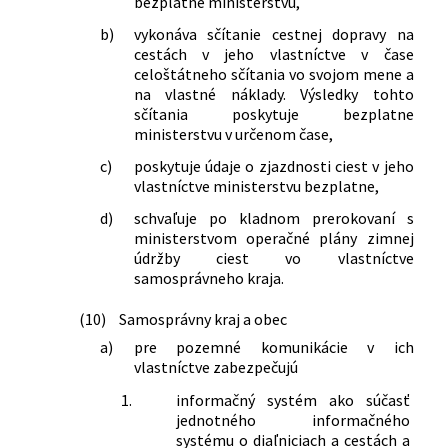
bezplatne ministerstvu,
b)
vykonáva sčítanie cestnej dopravy na
cestách v jeho vlastníctve v čase
celoštátneho sčítania vo svojom mene a
na vlastné náklady. Výsledky tohto
sčítania poskytuje bezplatne
ministerstvu v určenom čase,
c)
poskytuje údaje o zjazdnosti ciest v jeho
vlastníctve ministerstvu bezplatne,
d)
schvaľuje po kladnom prerokovaní s
ministerstvom operačné plány zimnej
údržby ciest vo vlastníctve
samosprávneho kraja.
(10)
Samosprávny kraj a obec
a)
pre pozemné komunikácie v ich
vlastníctve zabezpečujú
1.
informačný systém ako súčasť
jednotného informačného
systému o diaľniciach a cestách a