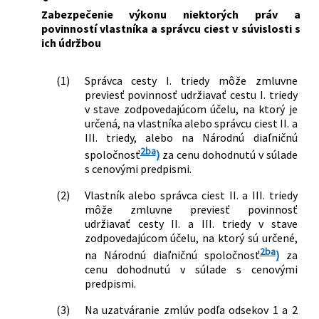
Zabezpečenie výkonu niektorých práv a
povinností vlastníka a správcu ciest v súvislosti s
ich údržbou
(1)
Správca cesty I. triedy môže zmluvne
previesť povinnosť udržiavať cestu I. triedy
v stave zodpovedajúcom účelu, na ktorý je
určená, na vlastníka alebo správcu ciest II. a
III. triedy, alebo na Národnú diaľničnú
2ba
spoločnosť
)
za cenu dohodnutú v súlade
s cenovými predpismi.
(2)
Vlastník alebo správca ciest II. a III. triedy
môže zmluvne previesť povinnosť
udržiavať cesty II. a III. triedy v stave
zodpovedajúcom účelu, na ktorý sú určené,
2ba
na Národnú diaľničnú spoločnosť
)
za
cenu dohodnutú v súlade s cenovými
predpismi.
(3)
Na uzatváranie zmlúv podľa odsekov 1 a 2