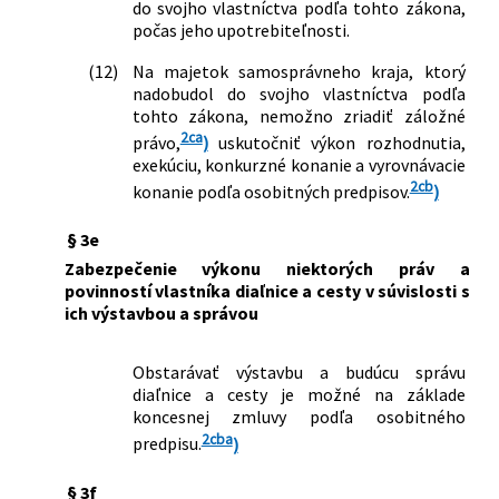
do svojho vlastníctva podľa tohto zákona,
počas jeho upotrebiteľnosti.
(12)
Na majetok samosprávneho kraja, ktorý
nadobudol do svojho vlastníctva podľa
tohto zákona, nemožno zriadiť záložné
2ca
právo,
)
uskutočniť výkon rozhodnutia,
exekúciu, konkurzné konanie a vyrovnávacie
2cb
konanie podľa osobitných predpisov.
)
§ 3e
Zabezpečenie výkonu niektorých práv a
povinností vlastníka diaľnice a cesty v súvislosti s
ich výstavbou a správou
Obstarávať výstavbu a budúcu správu
diaľnice a cesty je možné na základe
koncesnej zmluvy podľa osobitného
2cba
predpisu.
)
§ 3f