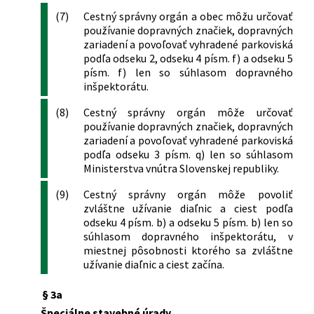
(7)
Cestný správny orgán a obec môžu určovať
používanie dopravných značiek, dopravných
zariadení a povoľovať vyhradené parkoviská
podľa odseku 2, odseku 4 písm. f) a odseku 5
písm. f) len so súhlasom dopravného
inšpektorátu.
(8)
Cestný správny orgán môže určovať
používanie dopravných značiek, dopravných
zariadení a povoľovať vyhradené parkoviská
podľa odseku 3 písm. q) len so súhlasom
Ministerstva vnútra Slovenskej republiky.
(9)
Cestný správny orgán môže povoliť
zvláštne užívanie diaľnic a ciest podľa
odseku 4 písm. b) a odseku 5 písm. b) len so
súhlasom dopravného inšpektorátu, v
miestnej pôsobnosti ktorého sa zvláštne
užívanie diaľnic a ciest začína.
§ 3a
Špeciálne stavebné úrady