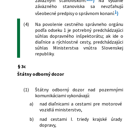
záväzným stanoviskom.
)
Na vydanie
záväzného stanoviska sa nevzťahujú
1
všeobecné predpisy o správnom konaní.
)
(4)
Na povolenie cestného správneho orgánu
podľa odseku 1 je potrebný predchádzajúci
súhlas dopravného inšpektorátu; ak ide o
diaľnice a rýchlostné cesty, predchádzajúci
súhlas Ministerstva vnútra Slovenskej
republiky.
§ 3c
Štátny odborný dozor
(1)
Štátny odborný dozor nad pozemnými
komunikáciami vykonávajú:
a)
nad diaľnicami a cestami pre motorové
vozidlá ministerstvo,
b)
nad cestami I. triedy krajské úrady
dopravy,