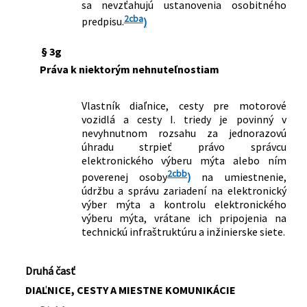
sa nevzťahujú ustanovenia osobitného
2cba
predpisu.
)
§ 3g
Práva k niektorým nehnuteľnostiam
Vlastník diaľnice, cesty pre motorové
vozidlá a cesty I. triedy je povinný v
nevyhnutnom rozsahu za jednorazovú
úhradu strpieť právo správcu
elektronického výberu mýta alebo ním
2cbb
poverenej osoby
)
na umiestnenie,
údržbu a správu zariadení na elektronický
výber mýta a kontrolu elektronického
výberu mýta, vrátane ich pripojenia na
technickú infraštruktúru a inžinierske siete.
Druhá časť
DIAĽNICE, CESTY A MIESTNE KOMUNIKÁCIE