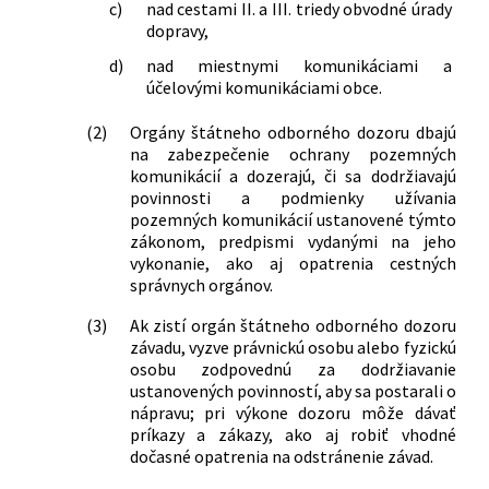
c)
nad cestami II. a III. triedy obvodné úrady
dopravy,
d)
nad miestnymi komunikáciami a
účelovými komunikáciami obce.
(2)
Orgány štátneho odborného dozoru dbajú
na zabezpečenie ochrany pozemných
komunikácií a dozerajú, či sa dodržiavajú
povinnosti a podmienky užívania
pozemných komunikácií ustanovené týmto
zákonom, predpismi vydanými na jeho
vykonanie, ako aj opatrenia cestných
správnych orgánov.
(3)
Ak zistí orgán štátneho odborného dozoru
závadu, vyzve právnickú osobu alebo fyzickú
osobu zodpovednú za dodržiavanie
ustanovených povinností, aby sa postarali o
nápravu; pri výkone dozoru môže dávať
príkazy a zákazy, ako aj robiť vhodné
dočasné opatrenia na odstránenie závad.