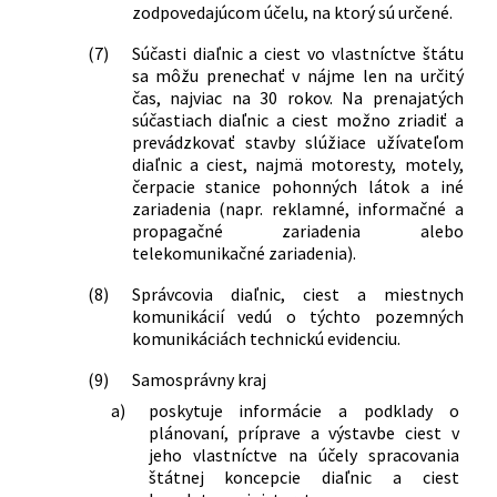
zodpovedajúcom účelu, na ktorý sú určené.
(7)
Súčasti diaľnic a ciest vo vlastníctve štátu
sa môžu prenechať v nájme len na určitý
čas, najviac na 30 rokov. Na prenajatých
súčastiach diaľnic a ciest možno zriadiť a
prevádzkovať stavby slúžiace užívateľom
diaľnic a ciest, najmä motoresty, motely,
čerpacie stanice pohonných látok a iné
zariadenia (napr. reklamné, informačné a
propagačné zariadenia alebo
telekomunikačné zariadenia).
(8)
Správcovia diaľnic, ciest a miestnych
komunikácií vedú o týchto pozemných
komunikáciách technickú evidenciu.
(9)
Samosprávny kraj
a)
poskytuje informácie a podklady o
plánovaní, príprave a výstavbe ciest v
jeho vlastníctve na účely spracovania
štátnej koncepcie diaľnic a ciest