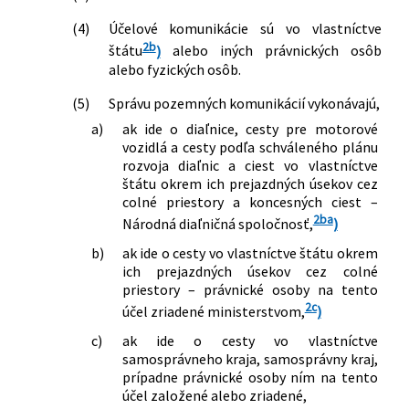
(4)
Účelové komunikácie sú vo vlastníctve
2b
štátu
)
alebo iných právnických osôb
alebo fyzických osôb.
(5)
Správu pozemných komunikácií vykonávajú,
a)
ak ide o diaľnice, cesty pre motorové
vozidlá a cesty podľa schváleného plánu
rozvoja diaľnic a ciest vo vlastníctve
štátu okrem ich prejazdných úsekov cez
colné priestory a koncesných ciest –
2ba
Národná diaľničná spoločnosť,
)
b)
ak ide o cesty vo vlastníctve štátu okrem
ich prejazdných úsekov cez colné
priestory – právnické osoby na tento
2c
účel zriadené ministerstvom,
)
c)
ak ide o cesty vo vlastníctve
samosprávneho kraja, samosprávny kraj,
prípadne právnické osoby ním na tento
účel založené alebo zriadené,