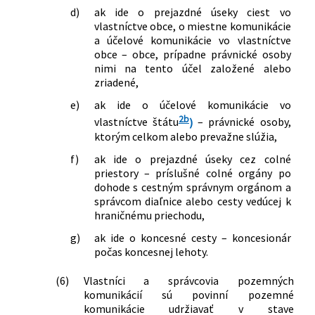
d)
ak ide o prejazdné úseky ciest vo
vlastníctve obce, o miestne komunikácie
a účelové komunikácie vo vlastníctve
obce – obce, prípadne právnické osoby
nimi na tento účel založené alebo
zriadené,
e)
ak ide o účelové komunikácie vo
2b
vlastníctve štátu
)
– právnické osoby,
ktorým celkom alebo prevažne slúžia,
f)
ak ide o prejazdné úseky cez colné
priestory – príslušné colné orgány po
dohode s cestným správnym orgánom a
správcom diaľnice alebo cesty vedúcej k
hraničnému priechodu,
g)
ak ide o koncesné cesty – koncesionár
počas koncesnej lehoty.
(6)
Vlastníci a správcovia pozemných
komunikácií sú povinní pozemné
komunikácie udržiavať v stave