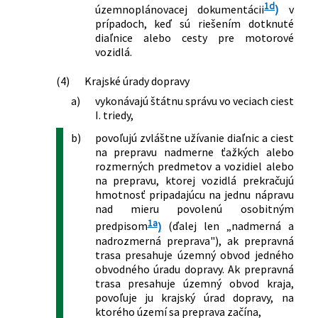
zákonov v súvislosti s reformou
Z. z., ktorým sa ustanovuje výška úhrady
1d
územnoplánovacej dokumentácii
)
v
stavebnej legislatívy
za užívanie vymedzených úsekov diaľnic
prípadoch, keď sú riešením dotknuté
163/2024 Z. z.
Zákon, ktorým sa mení a dopĺňa zákon
a rýchlostných ciest pre motorové
diaľnice alebo cesty pre motorové
č. 135/1961 Zb. o pozemných
vozidlá a jazdné súpravy
vozidlá.
komunikáciách (cestný zákon) v znení
358/2012 Z. z.
Vyhláška Ministerstva dopravy,
neskorších predpisov
výstavby a regionálneho rozvoja
(4)
Krajské úrady dopravy
26/2025 Z. z.
Zákon o zmene a doplnení niektorých
Slovenskej republiky, ktorou sa mení
a)
vykonávajú štátnu správu vo veciach ciest
zákonov v súvislosti so zmenami
vyhláška Ministerstva dopravy,
I. triedy,
vyvolanými Stavebným zákonom
výstavby a regionálneho rozvoja
b)
povoľujú zvláštne užívanie diaľnic a ciest
131/2026 Z. z.
Zákon, ktorým sa mení a dopĺňa zákon
Slovenskej republiky č. 410/2011 Z. z.,
na prepravu nadmerne ťažkých alebo
č. 8/2009 Z. z. o cestnej premávke a o
ktorou sa ustanovuje spôsob označenia
rozmerných predmetov a vozidiel alebo
zmene a doplnení niektorých zákonov
úsekov diaľnic a rýchlostných ciest,
na prepravu, ktorej vozidlá prekračujú
v znení neskorších predpisov a ktorým
ktorých užívanie podlieha úhrade, vzor
hmotnosť pripadajúcu na jednu nápravu
sa menia a dopĺňajú niektoré zákony
nálepky a spôsob jej umiestnenia na
nad mieru povolenú osobitným
motorovom vozidle
1a
predpisom
)
(ďalej len „nadmerná a
411/2013 Z. z.
Vyhláška Ministerstva dopravy,
nadrozmerná preprava"), ak prepravná
výstavby a regionálneho rozvoja
trasa presahuje územný obvod jedného
Slovenskej republiky, ktorou sa mení a
obvodného úradu dopravy. Ak prepravná
trasa presahuje územný obvod kraja,
dopĺňa vyhláška Ministerstva dopravy,
povoľuje ju krajský úrad dopravy, na
výstavby a regionálneho rozvoja
ktorého území sa preprava začína,
Slovenskej republiky č. 410/2011 Z. z.,