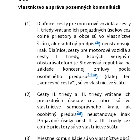
Vlastníctvo a správa pozemných komunikácií
(1)
Diaľnice, cesty pre motorové vozidlá a cesty
I. triedy vrátane ich prejazdných úsekov cez
colné priestory a obce sú vo vlastníctve
2a
štátu, ak osobitný predpis
)
neustanovuje
inak. Diaľnice, cesty pre motorové vozidlá a
cesty I. triedy, ktorých verejným
obstarávateľom je Slovenská republika na
základe koncesnej zmluvy podľa
2cba
osobitného predpisu
)
(ďalej len
„koncesné cesty"), sú vo vlastníctve štátu.
(2)
Cesty II. triedy a III. triedy vrátane ich
prejazdných úsekov cez obce sú vo
vlastníctve samosprávneho kraja, ak
2a
osobitný predpis
)
neustanovuje inak.
Prejazdné úseky ciest II. a III. triedy cez
colné priestory sú vo vlastníctve štátu.
(3)
Miestne komunikácie sú vo vlastníctve obcí.