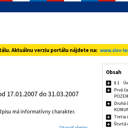
informácie iba cez zabezpečenú
ná stránka vždy začína https://
tálu. Aktuálnu verziu portálu nájdete na:
www.slov-le
Obsah
§ 1
Úv
Prvá č
od 17.01.2007 do 31.03.2007
POZEM
Druhá 
KOMUN
isu má informatívny charakter.
Tretia 
Štvrtá 
Otvoriť všetky