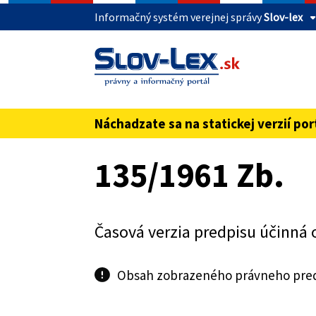
Informačný systém verejnej správy
Slov-lex
Táto stránka je zabezpečená
Buďte pozorní a vždy sa uistite, že zdieľate 
webovú stránku verejnej správy SR. Zabezpeče
pred názvom domény webového sídla.
Náchadzate sa na statickej verzií por
Preskoč na obsah
135/1961 Zb.
Časová verzia predpisu účinná 
Obsah zobrazeného právneho predp