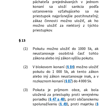
páchateľa prejednávaných v jednom
171/1993 Z. z. o Policajnom zbore v
konaní sa uloží sankcia podľa
znení neskorších predpisov a o zmene a
ustanovenia vzťahujúceho sa na
doplnení niektorých zákonov
priestupok najprísnejšie postihnuteľný;
8/2009 Z. z.
Zákon o cestnej premávke a o zmene a
zákaz činnosti možno uložiť, ak ho
doplnení niektorých zákonov
možno uložiť za niektorý z týchto
70/2009 Z. z.
Zákon, ktorým sa mení a dopĺňa zákon
priestupkov.
č. 57/1998 Z. z. o Železničnej polícii v
znení neskorších predpisov a o zmene a
§ 13
doplnení niektorých zákonov
(1)
Pokutu možno uložiť do 1000 Sk, ak
72/2009 Z. z.
Zákon, ktorým sa dopĺňa zákon
neustanovuje osobitná časť tohto
Slovenskej národnej rady č. 372/1990
zákona alebo iný zákon vyššiu pokutu.
Zb. o priestupkoch v znení neskorších
predpisov
(2)
V blokovom konaní (
§ 84
) možno uložiť
191/2009 Z. z.
Zákon, ktorým sa mení a dopĺňa zákon
pokutu do 1 000 Sk, ak tento zákon
alebo iný zákon neustanovuje inak, a v
č. 338/2000 Z. z. o vnútrozemskej
rozkaznom konaní (
§ 87
) do 4 000 Sk.
plavbe a o zmene a doplnení
niektorých zákonov v znení neskorších
(3)
Pokuta je príjmom obce, ak bola
predpisov a o zmene a doplnení
uložená za priestupky proti verejnému
niektorých zákonov
poriadku (
§ 47 a 48
), proti občianskemu
206/2009 Z. z.
Zákon o múzeách a o galériách a o
spolunažívaniu (
§ 49
), proti majetku (
§