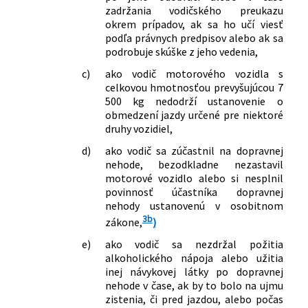
zadržania vodičského preukazu
okrem prípadov, ak sa ho učí viesť
podľa právnych predpisov alebo ak sa
podrobuje skúške z jeho vedenia,
c)
ako vodič motorového vozidla s
celkovou hmotnosťou prevyšujúcou 7
500 kg nedodrží ustanovenie o
obmedzení jazdy určené pre niektoré
druhy vozidiel,
d)
ako vodič sa zúčastnil na dopravnej
nehode, bezodkladne nezastavil
motorové vozidlo alebo si nesplnil
povinnosť účastníka dopravnej
nehody ustanovenú v osobitnom
3b
zákone,
)
e)
ako vodič sa nezdržal požitia
alkoholického nápoja alebo užitia
inej návykovej látky po dopravnej
nehode v čase, ak by to bolo na ujmu
zistenia, či pred jazdou, alebo počas