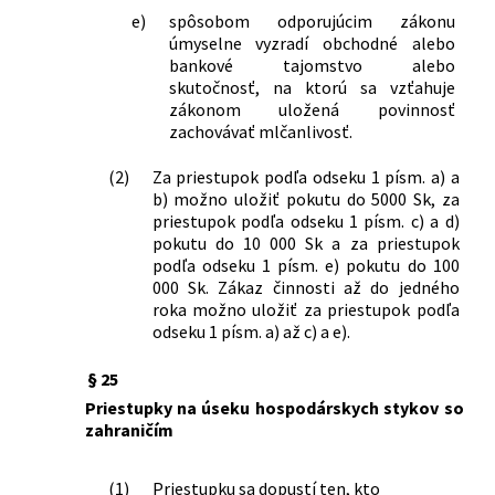
e)
spôsobom odporujúcim zákonu
úmyselne vyzradí obchodné alebo
bankové tajomstvo alebo
skutočnosť, na ktorú sa vzťahuje
zákonom uložená povinnosť
zachovávať mlčanlivosť.
(2)
Za priestupok podľa odseku 1 písm. a) a
b) možno uložiť pokutu do 5000 Sk, za
priestupok podľa odseku 1 písm. c) a d)
pokutu do 10 000 Sk a za priestupok
podľa odseku 1 písm. e) pokutu do 100
000 Sk. Zákaz činnosti až do jedného
roka možno uložiť za priestupok podľa
odseku 1 písm. a) až c) a e).
§ 25
Priestupky na úseku hospodárskych stykov so
zahraničím
(1)
Priestupku sa dopustí ten, kto