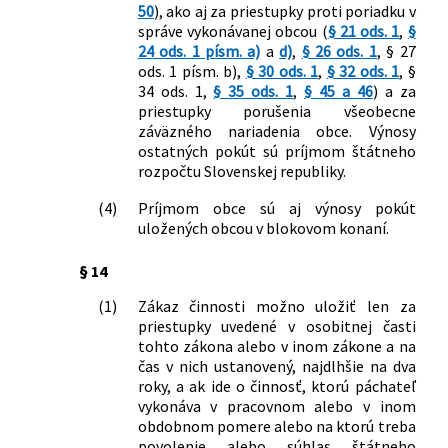
ochrane predmetov kultúrnej hodnoty
50
), ako aj za priestupky proti poriadku v
a o zmene zákona Slovenskej národnej
správe vykonávanej obcou (
§ 21 ods. 1
,
§
24 ods. 1 písm. a)
a
d)
,
§ 26 ods. 1
, § 27
rady č. 372/1990 Zb. o priestupkoch v
ods. 1 písm. b),
§ 30 ods. 1
,
§ 32 ods. 1
, §
znení neskorších predpisov
34 ods. 1,
§ 35 ods. 1
,
§ 45 a 46
) a za
387/2009 Z. z.
Zákon, ktorým sa mení a dopĺňa zákon
priestupky porušenia všeobecne
Slovenskej národnej rady č. 372/1990
záväzného nariadenia obce. Výnosy
Zb. o priestupkoch v znení neskorších
ostatných pokút sú príjmom štátneho
predpisov
rozpočtu Slovenskej republiky.
465/2009 Z. z.
Zákon, ktorým sa mení a dopĺňa zákon
č. 652/2004 Z. z. o orgánoch štátnej
(4)
Príjmom obce sú aj výnosy pokút
správy v colníctve a o zmene a doplnení
uložených obcou v blokovom konaní.
niektorých zákonov v znení neskorších
§ 14
predpisov a o zmene a doplnení
niektorých zákonov
(1)
Zákaz činnosti možno uložiť len za
513/2009 Z. z.
Zákon o dráhach a o zmene a doplnení
priestupky uvedené v osobitnej časti
niektorých zákonov
tohto zákona alebo v inom zákone a na
60/2010 Z. z.
Zákon, ktorým sa mení zákon č.
čas v nich ustanovený, najdlhšie na dva
57/1998 Z. z. o Železničnej polícii v
roky, a ak ide o činnosť, ktorú páchateľ
znení neskorších predpisov a o zmene a
vykonáva v pracovnom alebo v inom
doplnení niektorých zákonov
obdobnom pomere alebo na ktorú treba
povolenie alebo súhlas štátneho
433/2010 Z. z.
Zákon, ktorým sa mení a dopĺňa zákon