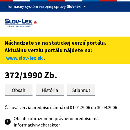
Informačný systém verejnej správy
Slov-lex
Táto stránka je zabezpečená
Buďte pozorní a vždy sa uistite, že zdieľate informácie iba
cez zabezpečenú webovú stránku verejnej správy SR.
Náchadzate sa na statickej verzií portálu.
Zabezpečená stránka vždy začína https:// pred názvom
Aktuálnu verziu portálu nájdete na:
domény webového sídla.
.
www.slov-lex.sk
Preskoč na obsah
372/1990 Zb.
Časová verzia predpisu účinná od 01.01.2006 do 30.04.2006
Obsah zobrazeného právneho predpisu má
informatívny charakter.