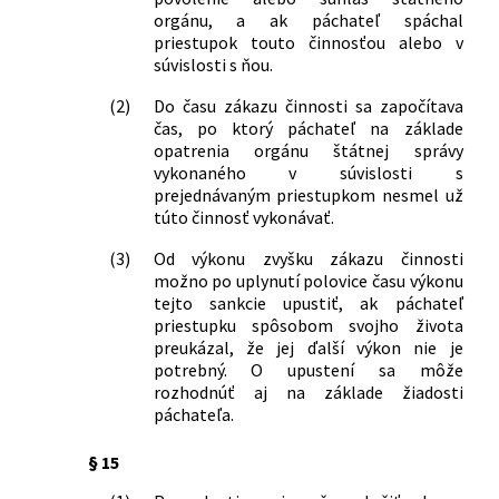
orgánu, a ak páchateľ spáchal
č. 513/2009 Z. z. o dráhach a o zmene a
priestupok touto činnosťou alebo v
doplnení niektorých zákonov a ktorým
súvislosti s ňou.
sa menia a dopĺňajú niektoré zákony
547/2010 Z. z.
Zákon o začlenení Železničnej polície
(2)
Do času zákazu činnosti sa započítava
do Policajného zboru a o zmene a
čas, po ktorý páchateľ na základe
doplnení niektorých zákonov
opatrenia orgánu štátnej správy
313/2011 Z. z.
Zákon, ktorým sa mení a dopĺňa zákon
vykonaného v súvislosti s
prejednávaným priestupkom nesmel už
č. 8/2009 Z. z. o cestnej premávke a o
túto činnosť vykonávať.
zmene a doplnení niektorých zákonov
v znení neskorších predpisov a ktorým
(3)
Od výkonu zvyšku zákazu činnosti
sa menia a dopĺňajú niektoré zákony
možno po uplynutí polovice času výkonu
362/2011 Z. z.
Zákon o liekoch a zdravotníckych
tejto sankcie upustiť, ak páchateľ
pomôckach a o zmene a doplnení
priestupku spôsobom svojho života
niektorých zákonov
preukázal, že jej ďalší výkon nie je
79/2012 Z. z.
Zákon, ktorým sa mení a dopĺňa zákon
potrebný. O upustení sa môže
Slovenskej národnej rady č. 372/1990
rozhodnúť aj na základe žiadosti
páchateľa.
Zb. o priestupkoch v znení neskorších
predpisov a o doplnení niektorých
§ 15
zákonov
96/2012 Z. z.
Zákon, ktorým sa mení a dopĺňa zákon