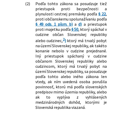
315/1996 Z. z. o premávke na
(2)
Podľa tohto zákona sa posudzuje tiež
pozemných komunikáciách v znení
priestupok proti bezpečnosti a
neskorších predpisov a zákon
plynulosti cestnej premávky podľa
§ 22
,
Slovenskej národnej rady č. 372/1990
proti občianskemu spolunažívaniu podľa
Zb. o priestupkoch v znení neskorších
§ 49 ods. 1 písm. b)
a
d)
a priestupok
predpisov
proti majetku podľa
§ 50
, ktorý spáchal v
cudzine občan Slovenskej republiky
515/2003 Z. z.
Zákon o krajských úradoch a obvodných
2
úradoch a o zmene a doplnení
alebo cudzinec,
)
ktorý má trvalý pobyt
na území Slovenskej republiky, ak takéto
niektorých zákonov
konanie nebolo v cudzine prejednané.
534/2003 Z. z.
Zákon o organizácii štátnej správy na
Iný priestupok spáchaný v cudzine
úseku cestnej dopravy a pozemných
občanom Slovenskej republiky alebo
komunikácií a o zmene a doplnení
cudzincom, ktorý má trvalý pobyt na
niektorých zákonov
území Slovenskej republiky, sa posudzuje
364/2004 Z. z.
Zákon o vodách a o zmene zákona
podľa tohto alebo iného zákona len
Slovenskej národnej rady č. 372/1990
vtedy, ak ním uvedená osoba porušila
Zb. o priestupkoch v znení neskorších
povinnosť, ktorú má podľa slovenských
predpisov (vodný zákon)
predpisov mimo územia republiky, alebo
533/2004 Z. z.
Zákon, ktorým sa mení a dopĺňa zákon
ak to vyplýva z vyhlásených
medzinárodných dohôd, ktorými je
Slovenskej národnej rady č. 51/1988 Zb.
Slovenská republika viazaná.
o banskej činnosti, výbušninách a o
štátnej banskej správe v znení