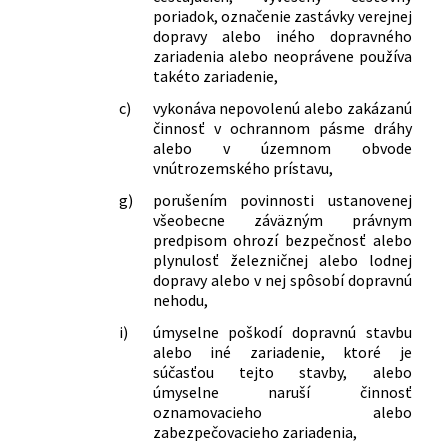
poriadok, označenie zastávky verejnej
dopravy alebo iného dopravného
zariadenia alebo neoprávene používa
takéto zariadenie,
c)
vykonáva nepovolenú alebo zakázanú
činnosť v ochrannom pásme dráhy
alebo v územnom obvode
vnútrozemského prístavu,
g)
porušením povinnosti ustanovenej
všeobecne záväzným právnym
predpisom ohrozí bezpečnosť alebo
plynulosť železničnej alebo lodnej
dopravy alebo v nej spôsobí dopravnú
nehodu,
i)
úmyselne poškodí dopravnú stavbu
alebo iné zariadenie, ktoré je
súčasťou tejto stavby, alebo
úmyselne naruší činnosť
oznamovacieho alebo
zabezpečovacieho zariadenia,