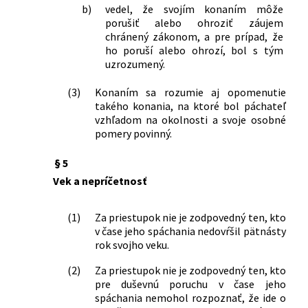
143/1998 Z. z.
Zákon o civilnom letectve (letecký
b)
vedel, že svojím konaním môže
zákon) a o zmene a doplnení
porušiť alebo ohroziť záujem
niektorých zákonov
chránený zákonom, a pre prípad, že
319/1998 Z. z.
Nález Ústavného súdu Slovenskej
ho poruší alebo ohrozí, bol s tým
uzrozumený.
republiky z 15. októbra 1998 vo veci
vyslovenia nesúladu ustanovenia § 83
(3)
Konaním sa rozumie aj opomenutie
ods. 1 zákona Slovenskej národnej rady
takého konania, na ktoré bol páchateľ
č. 372/1990 Zb. o priestupkoch s
vzhľadom na okolnosti a svoje osobné
Ústavou Slovenskej republiky a s
pomery povinný.
Dohovorom o ochrane ľudských práv a
základných slobôd v znení protokolov
§ 5
č. 3, 5 a 8
Vek a nepríčetnosť
298/1999 Z. z.
Zákon o správe štátnych hraníc
313/1999 Z. z.
Zákon o geologických prácach a o
štátnej geologickej správe (geologický
(1)
Za priestupok nie je zodpovedný ten, kto
zákon)
v čase jeho spáchania nedovŕšil pätnásty
rok svojho veku.
195/2000 Z. z.
Zákon o telekomunikáciách
211/2000 Z. z.
Zákon o slobodnom prístupe k
(2)
Za priestupok nie je zodpovedný ten, kto
informáciám a o zmene a doplnení
pre duševnú poruchu v čase jeho
niektorých zákonov (zákon o slobode
spáchania nemohol rozpoznať, že ide o
informácií)