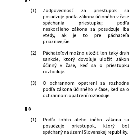
507/2001 Z. z.
Zákon o poštových službách
(1)
Zodpovednosť za priestupok sa
139/2002 Z. z.
Zákon o rybárstve
posudzuje podľa zákona účinného v čase
422/2002 Z. z.
Zákon, ktorým sa mení a dopĺňa zákon
spáchania priestupku; podľa
č. 141/1961 Zb. o trestnom konaní
neskoršieho zákona sa posudzuje iba
súdnom (Trestný poriadok) v znení
vtedy, ak je to pre páchateľa
neskorších predpisov a o zmene a
priaznivejšie.
doplnení niektorých zákonov
190/2003 Z. z.
Zákon o strelných zbraniach a strelive
(2)
Páchateľovi možno uložiť len taký druh
a o zmene a doplnení niektorých
sankcie, ktorý dovoľuje uložiť zákon
zákonov
účinný v čase, keď sa o priestupku
rozhoduje.
430/2003 Z. z.
Zákon, ktorým sa mení a dopĺňa zákon
č. 381/2001 Z. z. o povinnom zmluvnom
(3)
O ochrannom opatrení sa rozhodne
poistení zodpovednosti za škodu
podľa zákona účinného v čase, keď sa o
spôsobenú prevádzkou motorového
ochrannom opatrení rozhoduje.
vozidla a o zmene a doplnení
niektorých zákonov v znení neskorších
§ 8
predpisov a o zmene a doplnení
(1)
Podľa tohto alebo iného zákona sa
niektorých zákonov
posudzuje priestupok, ktorý bol
510/2003 Z. z.
Zákon, ktorým sa mení a dopĺňa zákon
spáchaný na území Slovenskej republiky.
Národnej rady Slovenskej republiky č.