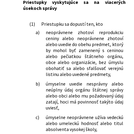
Priestupky vyskytujúce sa na viacerých
č. 8/2009 Z. z. o cestnej premávke a o
úsekoch správy
zmene a doplnení niektorých zákonov
v znení neskorších predpisov a ktorým
(1)
Priestupku sa dopustí ten, kto
sa menia a dopĺňajú niektoré zákony
183/2023 Z. z.
Zákon o dopravných prostriedkoch a
a)
neoprávnene zhotoví reprodukciu
prepravných prostriedkoch
ceniny alebo neoprávnene zhotoví
alebo uvedie do obehu predmet, ktorý
používaných na prepravu skaziteľných
by mohol byť zamenený s ceninou
potravín a o zmene a doplnení
alebo pečiatkou štátneho orgánu,
niektorých zákonov
obce alebo organizácie, bez úmyslu
330/2023 Z. z.
Zákon, ktorým sa mení a dopĺňa zákon
obohatiť sa alebo sfalšovať verejnú
č. 58/2014 Z. z. o výbušninách,
listinu alebo uvedené predmety,
výbušných predmetoch a munícii a o
b)
úmyselne uvedie nesprávny alebo
zmene a doplnení niektorých zákonov
neúplny údaj orgánu štátnej správy
v znení neskorších predpisov a o zmene
alebo obci alebo mu požadovaný údaj
zákona Slovenskej národnej rady č.
zatají, hoci má povinnosť takýto údaj
372/1990 Zb. o priestupkoch v znení
uviesť,
neskorších predpisov
40/2024 Z. z.
Zákon, ktorým sa mení a dopĺňa zákon
c)
úmyselne neoprávnene užíva vedeckú
alebo umeleckú hodnosť alebo titul
č. 300/2005 Z. z. Trestný zákon v znení
absolventa vysokej školy,
neskorších predpisov a ktorým sa