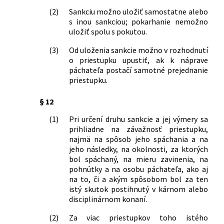
zákon) a o zmene a doplnení
(2)
Sankciu možno uložiť samostatne alebo
niektorých zákonov
s inou sankciou; pokarhanie nemožno
298/2008 Z. z.
Zákon, ktorým sa mení a dopĺňa zákon
uložiť spolu s pokutou.
Slovenskej národnej rady č. 138/1992
Zb. o autorizovaných architektoch a
(3)
Od uloženia sankcie možno v rozhodnutí
autorizovaných stavebných inžinieroch
o priestupku upustiť, ak k náprave
v znení neskorších predpisov a mení a
páchateľa postačí samotné prejednanie
dopĺňa zákon Slovenskej národnej rady
priestupku.
č. 372/1990 Zb. o priestupkoch v znení
neskorších predpisov
§ 12
445/2008 Z. z.
Zákon, ktorým sa menia a dopĺňajú
(1)
Pri určení druhu sankcie a jej výmery sa
niektoré zákony v pôsobnosti
prihliadne na závažnosť priestupku,
Ministerstva vnútra Slovenskej
najmä na spôsob jeho spáchania a na
republiky v súvislosti so zavedením
jeho následky, na okolnosti, za ktorých
meny euro v Slovenskej republike
bol spáchaný, na mieru zavinenia, na
479/2008 Z. z.
Zákon o organizovaní verejných
pohnútky a na osobu páchateľa, ako aj
telovýchovných podujatí, športových
na to, či a akým spôsobom bol za ten
podujatí a turistických podujatí a o
istý skutok postihnutý v kárnom alebo
zmene a doplnení niektorých zákonov
disciplinárnom konaní.
491/2008 Z. z.
Zákon, ktorým sa mení a dopĺňa zákon
(2)
Za viac priestupkov toho istého
Národnej rady Slovenskej republiky č.