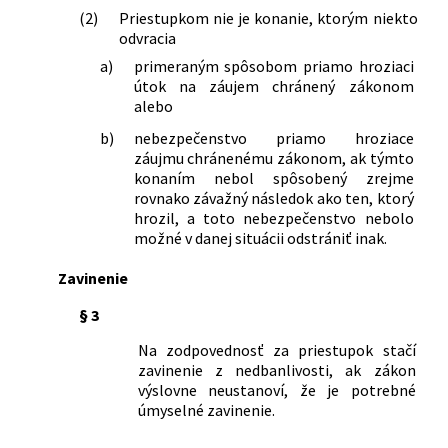
(2)
Priestupkom nie je konanie, ktorým niekto
ďalších zákonov
odvracia
250/1994 Z. z.
Zákon Národnej rady Slovenskej
republiky, ktorým sa mení a dopĺňa
a)
primeraným spôsobom priamo hroziaci
útok na záujem chránený zákonom
zákon Slovenskej národnej rady č.
alebo
372/1990 Zb. o priestupkoch v znení
neskorších predpisov a zákon
b)
nebezpečenstvo priamo hroziace
Slovenskej národnej rady č. 564/1991
záujmu chránenému zákonom, ak týmto
Zb. o obecnej polícii
konaním nebol spôsobený zrejme
202/1995 Z. z.
Zákon Národnej rady Slovenskej
rovnako závažný následok ako ten, ktorý
hrozil, a toto nebezpečenstvo nebolo
republiky Devízový zákon a zákon,
možné v danej situácii odstrániť inak.
ktorým sa mení a dopĺňa zákon
Slovenskej národnej rady č. 372/1990
Zavinenie
Zb. o priestupkoch v znení neskorších
predpisov
§ 3
207/1995 Z. z.
Zákon Národnej rady Slovenskej
Na zodpovednosť za priestupok stačí
republiky o civilnej službe a o zmene a
zavinenie z nedbanlivosti, ak zákon
doplnení zákona Slovenskej národnej
výslovne neustanoví, že je potrebné
rady č. 347/1990 Zb. o organizácii
úmyselné zavinenie.
ministerstiev a ostatných ústredných
orgánov štátnej správy Slovenskej