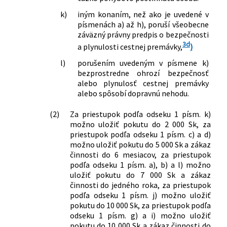
k)
iným konaním, než ako je uvedené v
písmenách a) až h), poruší všeobecne
záväzný právny predpis o bezpečnosti
3d
a plynulosti cestnej premávky,
)
l)
porušením uvedeným v písmene k)
bezprostredne ohrozí bezpečnosť
alebo plynulosť cestnej premávky
alebo spôsobí dopravnú nehodu.
(2)
Za priestupok podľa odseku 1 písm. k)
možno uložiť pokutu do 2 000 Sk, za
priestupok podľa odseku 1 písm. c) a d)
možno uložiť pokutu do 5 000 Sk a zákaz
činnosti do 6 mesiacov, za priestupok
podľa odseku 1 písm. a), b) a l) možno
uložiť pokutu do 7 000 Sk a zákaz
činnosti do jedného roka, za priestupok
podľa odseku 1 písm. j) možno uložiť
pokutu do 10 000 Sk, za priestupok podľa
odseku 1 písm. g) a i) možno uložiť
pokutu do 10 000 Sk a zákaz činnosti do