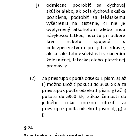
j)
odmietne podrobiť sa dychovej
skúške alebo, ak bola dychová skúška
pozitívna, podrobiť sa lekárskemu
vyšetreniu na zistenie, či nie je
ovplyvnený alkoholom alebo inou
návykovou látkou, hoci to pri odbere
krvi nebolo spojené s
nebezpečenstvom pre jeho zdravie,
ak sa tak stalo v súvislosti s riadením
železničnej, leteckej alebo plavebnej
premávky.
(2)
Za priestupok podľa odseku 1 písm. a) až
f) možno uložiť pokutu do 3000 Sk a za
priestupok podľa odseku 1 písm. g) až j)
pokutu do 5000 Sk; zákaz činnosti do
jedného roku možno uložiť za
priestupok podľa odseku 1 písm. d), g) a
j).
§ 24
Priestupky na úseku podnikania