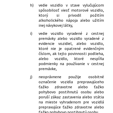
h)
vedie vozidlo v stave vylučujúcom
spôsobilosť viesť motorové vozidlo,
ktorý si privodil požitím
alkoholického nápoja alebo užitím
inej návykovej látky,
i)
vedie vozidlo vyradené z cestnej
premávky alebo vozidlo vyradené z
evidencie vozidiel, alebo vozidlo,
ktoré nie je opatrené evidenčným
číslom, ak tejto povinnosti podlieha,
alebo vozidlo, ktoré nespĺňa
podmienky na používanie v cestnej
premávke,
j)
neoprávnene použije osobitné
označenie vozidla prepravujúceho
ťažko zdravotne alebo ťažko
pohybovo postihnutú osobu alebo
poruší zákaz zastavenia alebo státia
na mieste vyhradenom pre vozidlá
prepravujúce ťažko zdravotne alebo
ťažko pohybovo postihnutú osobu.