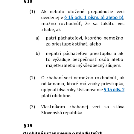
§ 18
športových podujatí a o zmene a
(1)
Ak nebolo uložené prepadnutie veci
doplnení niektorých zákonov
uvedenej v
§ 15 ods. 1 písm. a) alebo b)
,
204/2014 Z. z.
Zákon, ktorým sa mení a dopĺňa zákon
možno rozhodnúť, že sa takáto vec
č. 355/2007 Z. z. o ochrane, podpore a
zhabe, ak
rozvoji verejného zdravia a o zmene a
a)
patrí páchateľovi, ktorého nemožno
doplnení niektorých zákonov v znení
za priestupok stíhať, alebo
neskorších predpisov a o zmene a
doplnení niektorých zákonov
b)
nepatrí páchateľovi priestupku a ak
374/2014 Z. z.
Zákon o pohľadávkach štátu a o zmene
to vyžaduje bezpečnosť osôb alebo
a doplnení niektorých zákonov
majetku alebo iný všeobecný záujem.
397/2015 Z. z.
Zákon, ktorým sa na účely Trestného
(2)
O zhabaní veci nemožno rozhodnúť, ak
zákona ustanovuje zoznam látok s
od konania, ktoré má znaky priestupku,
anabolickým alebo iným hormonálnym
uplynuli dva roky. Ustanovenie
§ 15 ods. 2
účinkom a ktorým sa menia a dopĺňajú
platí obdobne.
niektoré zákony
430/2015 Z. z.
Zákon, ktorým sa mení a dopĺňa zákon
(3)
Vlastníkom zhabanej veci sa stáva
č. 8/2009 Z. z. o cestnej premávke a o
Slovenská republika.
zmene a doplnení niektorých zákonov
v znení neskorších predpisov a ktorým
§ 19
sa mení a dopĺňa zákon Slovenskej
Osobitné ustanovenia o mladistvých