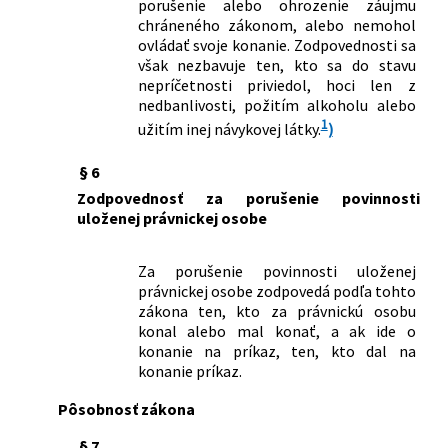
porušenie alebo ohrozenie záujmu
367/2000 Z. z.
Zákon o ochrane pred legalizáciou
chráneného zákonom, alebo nemohol
príjmov z trestnej činnosti a o zmene a
ovládať svoje konanie. Zodpovednosti sa
doplnení niektorých zákonov
však nezbavuje ten, kto sa do stavu
nepríčetnosti priviedol, hoci len z
122/2001 Z. z.
Zákon, ktorým sa mení a dopĺňa zákon
nedbanlivosti, požitím alkoholu alebo
č. 372/1990 Zb. o priestupkoch v znení
1
užitím inej návykovej látky.
)
neskorších predpisov
223/2001 Z. z.
Zákon o odpadoch a o zmene a
§ 6
doplnení niektorých zákonov
253/2001 Z. z.
Zákon, ktorým sa mení a dopĺňa zákon
Zodpovednosť za porušenie povinnosti
č. 140/1961 Zb. Trestný zákon v znení
uloženej právnickej osobe
neskorších predpisov a o zmene a
doplnení niektorých zákonov
Za porušenie povinnosti uloženej
441/2001 Z. z.
Zákon o presune niektorých
právnickej osobe zodpovedá podľa tohto
pôsobností z Policajného zboru na
zákona ten, kto za právnickú osobu
okresné úrady a na krajské úrady
konal alebo mal konať, a ak ide o
490/2001 Z. z.
Zákon, ktorým sa mení a dopĺňa zákon
konanie na príkaz, ten, kto dal na
konanie príkaz.
Národnej rady Slovenskej republiky č.
171/1993 Z. z. o Policajnom zbore v
Pôsobnosť zákona
znení neskorších predpisov a o zmene a
doplnení niektorých zákonov
§ 7