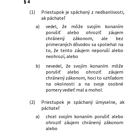
§ 4
republiky v znení neskorších predpisov,
zákona Slovenskej národnej rady č.
(1)
Priestupok je spáchaný z nedbanlivosti,
83/1991 Zb. o pôsobnosti orgánov
ak páchateľ
Slovenskej republiky pri zabezpečovaní
a)
vedel, že môže svojím konaním
politiky zamestnanosti v znení
porušiť alebo ohroziť záujem
neskorších predpisov a zákona
chránený zákonom, ale bez
Slovenskej národnej rady č. 372/1990
primeraných dôvodov sa spoliehal na
Zb. o priestupkoch v znení neskorších
to, že tento záujem neporuší alebo
neohrozí, alebo
predpisov
265/1995 Z. z.
Zákon Národnej rady Slovenskej
b)
nevedel, že svojím konaním môže
republiky, ktorým sa mení a dopĺňa
porušiť alebo ohroziť záujem
zákon Slovenskej národnej rady č.
chránený zákonom, hoci to vzhľadom
100/1977 Zb. o hospodárení v lesoch a
na okolnosti a na svoje osobné
štátnej správe lesného hospodárstva v
pomery vedieť mal a mohol.
znení neskorších predpisov
(2)
Priestupok je spáchaný úmyselne, ak
285/1995 Z. z.
Zákon Národnej rady Slovenskej
páchateľ
republiky o rastlinolekárskej
starostlivosti
a)
chcel svojím konaním porušiť alebo
ohroziť záujem chránený zákonom
168/1996 Z. z.
Zákon Národnej rady Slovenskej
alebo
republiky o cestnej doprave