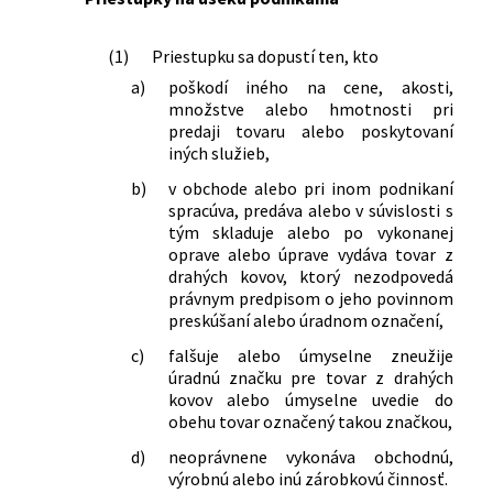
(1)
Priestupku sa dopustí ten, kto
a)
poškodí iného na cene, akosti,
množstve alebo hmotnosti pri
predaji tovaru alebo poskytovaní
iných služieb,
b)
v obchode alebo pri inom podnikaní
spracúva, predáva alebo v súvislosti s
tým skladuje alebo po vykonanej
oprave alebo úprave vydáva tovar z
drahých kovov, ktorý nezodpovedá
právnym predpisom o jeho povinnom
preskúšaní alebo úradnom označení,
c)
falšuje alebo úmyselne zneužije
úradnú značku pre tovar z drahých
kovov alebo úmyselne uvedie do
obehu tovar označený takou značkou,
d)
neoprávnene vykonáva obchodnú,
výrobnú alebo inú zárobkovú činnosť.