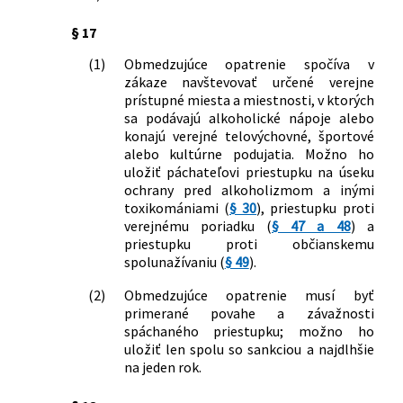
drahých kovov (puncový zákon) a o
zmene niektorých zákonov
§ 17
299/2013 Z. z.
Zákon, ktorým sa mení a dopĺňa zákon
(1)
Obmedzujúce opatrenie spočíva v
Národnej rady Slovenskej republiky č.
zákaze navštevovať určené verejne
233/1995 Z. z. o súdnych exekútoroch a
prístupné miesta a miestnosti, v ktorých
exekučnej činnosti (Exekučný poriadok)
sa podávajú alkoholické nápoje alebo
a o zmene a doplnení ďalších zákonov v
konajú verejné telovýchovné, športové
znení neskorších predpisov a ktorým sa
alebo kultúrne podujatia. Možno ho
menia a dopĺňajú niektoré zákony
uložiť páchateľovi priestupku na úseku
388/2013 Z. z.
Zákon, ktorým sa mení a dopĺňa zákon
ochrany pred alkoholizmom a inými
č. 8/2009 Z. z. o cestnej premávke a o
toxikomániami (
§ 30
), priestupku proti
zmene a doplnení niektorých zákonov
verejnému poriadku (
§ 47 a 48
) a
v znení neskorších predpisov a ktorým
priestupku proti občianskemu
spolunažívaniu (
§ 49
).
sa menia a dopĺňajú niektoré zákony
417/2013 Z. z.
Zákon o pomoci v hmotnej núdzi a o
(2)
Obmedzujúce opatrenie musí byť
zmene a doplnení niektorých zákonov
primerané povahe a závažnosti
474/2013 Z. z.
Zákon o výbere mýta za užívanie
spáchaného priestupku; možno ho
vymedzených úsekov pozemných
uložiť len spolu so sankciou a najdlhšie
komunikácií a o zmene a doplnení
na jeden rok.
niektorých zákonov
1/2014 Z. z.
Zákon o organizovaní verejných