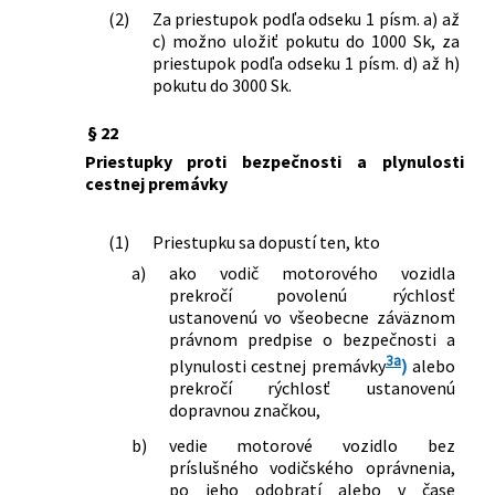
zmene a doplnení niektorých zákonov
(2)
Za priestupok podľa odseku 1 písm. a) až
129/2026 Z. z.
Zákon, ktorým sa mení a dopĺňa zákon
c) možno uložiť pokutu do 1000 Sk, za
Slovenskej národnej rady č. 372/1990
priestupok podľa odseku 1 písm. d) až h)
Zb. o priestupkoch v znení neskorších
pokutu do 3000 Sk.
predpisov a ktorým sa menia a
dopĺňajú niektoré zákony
§ 22
131/2026 Z. z.
Zákon, ktorým sa mení a dopĺňa zákon
Priestupky proti bezpečnosti a plynulosti
č. 8/2009 Z. z. o cestnej premávke a o
cestnej premávky
zmene a doplnení niektorých zákonov
v znení neskorších predpisov a ktorým
(1)
Priestupku sa dopustí ten, kto
sa menia a dopĺňajú niektoré zákony
a)
ako vodič motorového vozidla
prekročí povolenú rýchlosť
ustanovenú vo všeobecne záväznom
právnom predpise o bezpečnosti a
3a
plynulosti cestnej premávky
)
alebo
prekročí rýchlosť ustanovenú
dopravnou značkou,
b)
vedie motorové vozidlo bez
príslušného vodičského oprávnenia,
po jeho odobratí alebo v čase