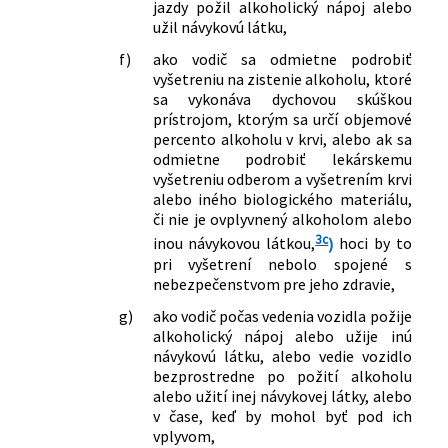
jazdy požil alkoholický nápoj alebo
užil návykovú látku,
f)
ako vodič sa odmietne podrobiť
vyšetreniu na zistenie alkoholu, ktoré
sa vykonáva dychovou skúškou
prístrojom, ktorým sa určí objemové
percento alkoholu v krvi, alebo ak sa
odmietne podrobiť lekárskemu
vyšetreniu odberom a vyšetrením krvi
alebo iného biologického materiálu,
či nie je ovplyvnený alkoholom alebo
3c
inou návykovou látkou,
)
hoci by to
pri vyšetrení nebolo spojené s
nebezpečenstvom pre jeho zdravie,
g)
ako vodič počas vedenia vozidla požije
alkoholický nápoj alebo užije inú
návykovú látku, alebo vedie vozidlo
bezprostredne po požití alkoholu
alebo užití inej návykovej látky, alebo
v čase, keď by mohol byť pod ich
vplyvom,