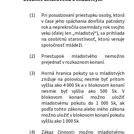
národnej rady č. 372/1990 Zb. o
priestupkoch v znení neskorších
(1)
Pri posudzovaní priestupku osoby, ktorá
predpisov
v čase jeho spáchania dovŕšila pätnásty
125/2016 Z. z.
Zákon o niektorých opatreniach
rok a neprekročila osemnásty rok svojho
súvisiacich s prijatím Civilného
veku (ďalej len „mladistvý“), sa prihliada
sporového poriadku, Civilného
na osobitnú starostlivosť, ktorú venuje
mimosporového poriadku a Správneho
spoločnosť mládeži.
súdneho poriadku a o zmene a doplnení
(2)
Priestupok mladistvého nemožno
niektorých zákonov
prejednať v rozkaznom konaní.
311/2016 Z. z.
Zákon, ktorým sa dopĺňa zákon č.
8/2009 Z. z. o cestnej premávke a o
(3)
Horná hranica pokuty sa u mladistvých
zmene a doplnení niektorých zákonov
znižuje na polovicu; nesmie byť pritom
v znení neskorších predpisov a ktorým
vyššia ako 4 000 Sk a v blokovom konaní
sa dopĺňa zákon Slovenskej národnej
nesmie byť vyššia ako 500 Sk. V
rady č. 372/1990 Zb. o priestupkoch v
blokovom konaní možno uložiť
znení neskorších predpisov
mladistvému pokutu do 1 000 Sk, ak
315/2016 Z. z.
Zákon o registri partnerov verejného
podľa tohto zákona alebo iného zákona
možno uložiť v blokovom konaní pokutu
sektora a o zmene a doplnení
vyššiu ako 1 000 Sk.
niektorých zákonov
393/2019 Z. z.
Zákon, ktorým sa mení a dopĺňa zákon
(4)
Zákaz činnosti možno mladistvému