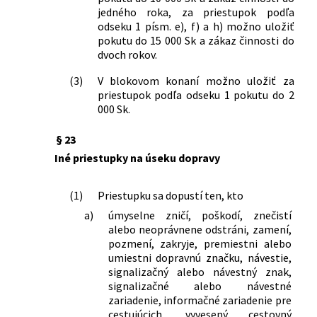
jedného roka, za priestupok podľa
odseku 1 písm. e), f) a h) možno uložiť
pokutu do 15 000 Sk a zákaz činnosti do
dvoch rokov.
(3)
V blokovom konaní možno uložiť za
priestupok podľa odseku 1 pokutu do 2
000 Sk.
§ 23
Iné priestupky na úseku dopravy
(1)
Priestupku sa dopustí ten, kto
a)
úmyselne zničí, poškodí, znečistí
alebo neoprávnene odstráni, zamení,
pozmení, zakryje, premiestni alebo
umiestni dopravnú značku, návestie,
signalizačný alebo návestný znak,
signalizačné alebo návestné
zariadenie, informačné zariadenie pre
cestujúcich, vyvesený cestovný