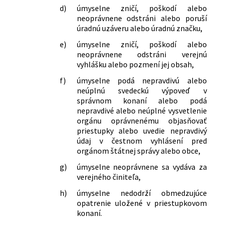
menia a dopĺňajú niektoré zákony
d)
úmyselne zničí, poškodí alebo
166/2024 Z. z.
Zákon o niektorých opatreniach na
neoprávnene odstráni alebo poruší
zlepšenie bezpečnostnej situácie v
úradnú uzáveru alebo úradnú značku,
Slovenskej republike
e)
úmyselne zničí, poškodí alebo
380/2024 Z. z.
Zákon, ktorým sa mení a dopĺňa zákon
neoprávnene odstráni verejnú
Slovenskej národnej rady č. 372/1990
vyhlášku alebo pozmení jej obsah,
Zb. o priestupkoch v znení neskorších
f)
úmyselne podá nepravdivú alebo
predpisov
neúplnú svedeckú výpoveď v
387/2024 Z. z.
Zákon, ktorým sa mení a dopĺňa zákon
správnom konaní alebo podá
č. 297/2008 Z. z. o ochrane pred
nepravdivé alebo neúplné vysvetlenie
legalizáciou príjmov z trestnej činnosti
orgánu oprávnenému objasňovať
a o ochrane pred financovaním
priestupky alebo uvedie nepravdivý
terorizmu a o zmene a doplnení
údaj v čestnom vyhlásení pred
niektorých zákonov v znení neskorších
orgánom štátnej správy alebo obce,
predpisov a ktorým sa menia a
g)
úmyselne neoprávnene sa vydáva za
dopĺňajú niektoré zákony
verejného činiteľa,
150/2025 Z. z.
Zákon o niektorých opatreniach na
zvýšenie odolnosti Slovenskej
h)
úmyselne nedodrží obmedzujúce
opatrenie uložené v priestupkovom
republiky v oblasti obrany a
konaní.
bezpečnosti, o brannej povinnosti a o