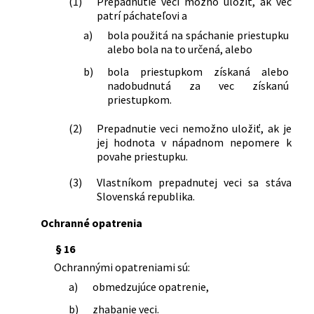
(1)
Prepadnutie veci možno uložiť, ak vec
č. 281/1997 Z. z. o vojenských obvodoch
patrí páchateľovi a
a zákon, ktorým sa mení zákon
a)
bola použitá na spáchanie priestupku
Národnej rady Slovenskej republiky č.
alebo bola na to určená, alebo
222/1996 Z. z. o organizácii miestnej
štátnej správy a o zmene a doplnení
b)
bola priestupkom získaná alebo
nadobudnutá za vec získanú
niektorých zákonov v znení neskorších
priestupkom.
predpisov v znení neskorších predpisov
a ktorým sa menia a dopĺňajú niektoré
(2)
Prepadnutie veci nemožno uložiť, ak je
zákony
jej hodnota v nápadnom nepomere k
31/2013 Z. z.
Zákon, ktorým sa mení zákon
povahe priestupku.
Slovenskej národnej rady č. 372/1990
Zb. o priestupkoch v znení neskorších
(3)
Vlastníkom prepadnutej veci sa stáva
predpisov
Slovenská republika.
80/2013 Z. z.
Zákon, ktorým sa mení a dopĺňa zákon
Ochranné opatrenia
č. 328/2002 Z. z. o sociálnom
zabezpečení policajtov a vojakov a o
§ 16
zmene a doplnení niektorých zákonov
Ochrannými opatreniami sú:
v znení neskorších predpisov a ktorým
a)
obmedzujúce opatrenie,
sa menia a dopĺňajú niektoré zákony
94/2013 Z. z.
Zákon o puncovníctve a skúšaní
b)
zhabanie veci.