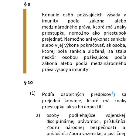
§ 9
neskorších predpisov a o zmene a
doplnení niektorých zákonov
Konanie osôb požívajúcich výsady a
656/2004 Z. z.
Zákon o energetike a o zmene
imunity podľa zákona alebo
niektorých zákonov
medzinárodného práva, ktoré má znaky
570/2005 Z. z.
Zákon o brannej povinnosti a o zmene
priestupku, nemožno ako priestupok
a doplnení niektorých zákonov
prejednať. Nemožno ani vykonať sankciu
alebo v jej výkone pokračovať, ak osoba,
650/2005 Z. z.
Zákon o vykonaní príkazu na zaistenie
ktorej bola sankcia uložená, sa stala
majetku alebo dôkazov v Európskej únii
neskôr osobou požívajúcou podľa
a o zmene a doplnení zákona č.
zákona alebo podľa medzinárodného
300/2005 Z. z. Trestný zákon, zákona č.
práva výsady a imunity.
301/2005 Z. z. Trestný poriadok a
zákona Slovenskej národnej rady č.
§ 10
372/1990 Zb. o priestupkoch v znení
neskorších predpisov
(1)
3
Podľa osobitných predpisov
)
sa
211/2006 Z. z.
Zákon, ktorým sa dopĺňa zákon
prejedná konanie, ktoré má znaky
Slovenskej národnej rady č. 372/1990
priestupku, ak sa ho dopustili
Zb. o priestupkoch v znení neskorších
a)
osoby podliehajúce vojenskej
predpisov
disciplinárnej právomoci, príslušníci
224/2006 Z. z.
Zákon o občianskych preukazoch a o
Zboru národnej bezpečnosti a
zmene a doplnení niektorých zákonov
príslušníci Zboru väzenskej a justičnej