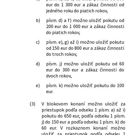
eur do 1 300 eur a zákaz činnosti od
jedného roku do piatich rokov,
b)
písm. d) a f) možno uložiť pokutu od
200 eur do 1 000 eur a zákaz činnosti
do piatich rokov,
c)
písm. e), g) až i) možno uložiť pokutu
od 150 eur do 800 eur a zákaz činnosti
do troch rokov,
d)
písm. j) možno uložiť pokutu od 60
eur do 300 eur a zákaz činnosti do
dvoch rokov,
e)
písm. k) možno uložiť pokutu do 100
eur.
(3)
V blokovom konaní možno uložiť za
priestupok podľa odseku 1 písm. a) až i)
pokutu do 650 eur, podľa odseku 1 písm.
j) do 150 eur a podľa odseku 1 písm. k) do
60 eur. V rozkaznom konaní možno
uložiť za priestupok podľa odseku 1