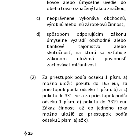
kovov alebo úmyselne uvedie do
obehu tovar označený takou značkou,
c)
neoprávnene vykonáva obchodnú,
výrobnú alebo inú zárobkovú činnosť,
d)
spôsobom odporujúcim zákonu
úmyselne vyzradí obchodné alebo
bankové tajomstvo alebo
skutočnosť, na ktorú sa vzťahuje
zákonom uložená povinnosť
zachovávať mlčanlivosť.
(2)
Za priestupok podľa odseku 1 písm. a)
možno uložiť pokutu do 165 eur, za
priestupok podľa odseku 1 písm. b) a c)
pokutu do 331 eur a za priestupok podľa
odseku 1 písm. d) pokutu do 3319 eur.
Zákaz činnosti až do jedného roka
možno uložiť za priestupok podľa
odseku 1 písm. a) až c).
§ 25