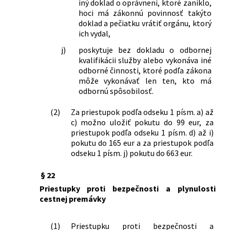
iný doklad o oprávnení, ktoré zaniklo,
hoci má zákonnú povinnosť takýto
doklad a pečiatku vrátiť orgánu, ktorý
ich vydal,
j)
poskytuje bez dokladu o odbornej
kvalifikácii služby alebo vykonáva iné
odborné činnosti, ktoré podľa zákona
môže vykonávať len ten, kto má
odbornú spôsobilosť.
(2)
Za priestupok podľa odseku 1 písm. a) až
c) možno uložiť pokutu do 99 eur, za
priestupok podľa odseku 1 písm. d) až i)
pokutu do 165 eur a za priestupok podľa
odseku 1 písm. j) pokutu do 663 eur.
§ 22
Priestupky proti bezpečnosti a plynulosti
cestnej premávky
(1)
Priestupku proti bezpečnosti a