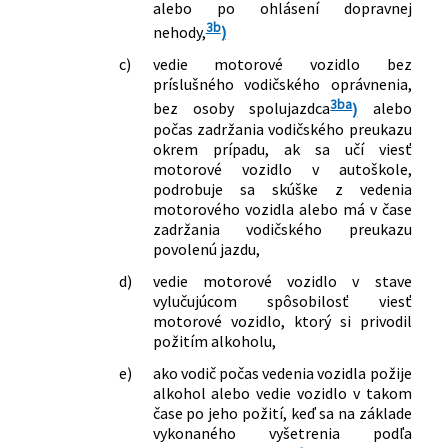
alebo po ohlásení dopravnej
3b
nehody,
)
c)
vedie motorové vozidlo bez
príslušného vodičského oprávnenia,
3ba
bez osoby spolujazdca
)
alebo
počas zadržania vodičského preukazu
okrem prípadu, ak sa učí viesť
motorové vozidlo v autoškole,
podrobuje sa skúške z vedenia
motorového vozidla alebo má v čase
zadržania vodičského preukazu
povolenú jazdu,
d)
vedie motorové vozidlo v stave
vylučujúcom spôsobilosť viesť
motorové vozidlo, ktorý si privodil
požitím alkoholu,
e)
ako vodič počas vedenia vozidla požije
alkohol alebo vedie vozidlo v takom
čase po jeho požití, keď sa na základe
vykonaného vyšetrenia podľa