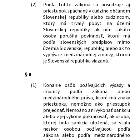
315/1996 Z. z. o premávke na
(2)
Podľa tohto zákona sa posudzuje aj
pozemných komunikáciách v znení
priestupok spáchaný v cudzine občanom
neskorších predpisov a zákon
Slovenskej republiky alebo cudzincom,
Slovenskej národnej rady č. 372/1990
ktorý má trvalý pobyt na území
Zb. o priestupkoch v znení neskorších
Slovenskej republiky, ak ním takáto
predpisov
osoba porušila povinnosť, ktorú má
podľa slovenských predpisov mimo
515/2003 Z. z.
Zákon o krajských úradoch a obvodných
územia Slovenskej republiky, alebo ak to
úradoch a o zmene a doplnení
vyplýva z medzinárodnej zmluvy, ktorou
niektorých zákonov
je Slovenská republika viazaná.
534/2003 Z. z.
Zákon o organizácii štátnej správy na
úseku cestnej dopravy a pozemných
§ 9
komunikácií a o zmene a doplnení
niektorých zákonov
(1)
Konanie osôb požívajúcich výsady a
364/2004 Z. z.
Zákon o vodách a o zmene zákona
imunity podľa zákona alebo
Slovenskej národnej rady č. 372/1990
medzinárodného práva, ktoré má znaky
priestupku, nemožno ako priestupok
Zb. o priestupkoch v znení neskorších
prejednať. Nemožno ani vykonať sankciu
predpisov (vodný zákon)
alebo v jej výkone pokračovať, ak osoba,
533/2004 Z. z.
Zákon, ktorým sa mení a dopĺňa zákon
ktorej bola sankcia uložená, sa stala
Slovenskej národnej rady č. 51/1988 Zb.
neskôr osobou požívajúcou podľa
o banskej činnosti, výbušninách a o
zákona alebo podľa medzinárodného
štátnej banskej správe v znení