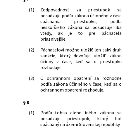
507/2001 Z. z.
Zákon o poštových službách
(1)
Zodpovednosť za priestupok sa
139/2002 Z. z.
Zákon o rybárstve
posudzuje podľa zákona účinného v čase
422/2002 Z. z.
Zákon, ktorým sa mení a dopĺňa zákon
spáchania priestupku; podľa
č. 141/1961 Zb. o trestnom konaní
neskoršieho zákona sa posudzuje iba
súdnom (Trestný poriadok) v znení
vtedy, ak je to pre páchateľa
neskorších predpisov a o zmene a
priaznivejšie.
doplnení niektorých zákonov
190/2003 Z. z.
Zákon o strelných zbraniach a strelive
(2)
Páchateľovi možno uložiť len taký druh
a o zmene a doplnení niektorých
sankcie, ktorý dovoľuje uložiť zákon
zákonov
účinný v čase, keď sa o priestupku
rozhoduje.
430/2003 Z. z.
Zákon, ktorým sa mení a dopĺňa zákon
č. 381/2001 Z. z. o povinnom zmluvnom
(3)
O ochrannom opatrení sa rozhodne
poistení zodpovednosti za škodu
podľa zákona účinného v čase, keď sa o
spôsobenú prevádzkou motorového
ochrannom opatrení rozhoduje.
vozidla a o zmene a doplnení
niektorých zákonov v znení neskorších
§ 8
predpisov a o zmene a doplnení
(1)
Podľa tohto alebo iného zákona sa
niektorých zákonov
posudzuje priestupok, ktorý bol
510/2003 Z. z.
Zákon, ktorým sa mení a dopĺňa zákon
spáchaný na území Slovenskej republiky.
Národnej rady Slovenskej republiky č.