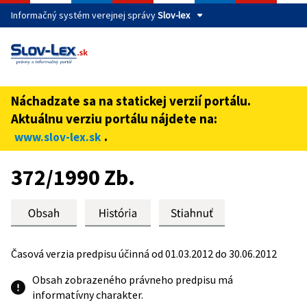
Informačný systém verejnej správy
Slov-lex
Táto stránka je zabezpečená
Buďte pozorní a vždy sa uistite, že zdieľate informácie iba
cez zabezpečenú webovú stránku verejnej správy SR.
Náchadzate sa na statickej verzií portálu.
Zabezpečená stránka vždy začína https:// pred názvom
Aktuálnu verziu portálu nájdete na:
domény webového sídla.
.
www.slov-lex.sk
Preskoč na obsah
372/1990 Zb.
Časová verzia predpisu účinná od 01.03.2012 do 30.06.2012
Obsah zobrazeného právneho predpisu má
informatívny charakter.