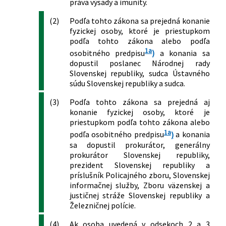
práva výsady a imunity.
neskorších predpisov a o zmene a
doplnení niektorých zákonov
(2)
Podľa tohto zákona sa prejedná konanie
fyzickej osoby, ktoré je priestupkom
656/2004 Z. z.
Zákon o energetike a o zmene
podľa tohto zákona alebo podľa
niektorých zákonov
1a
osobitného predpisu
)
a konania sa
570/2005 Z. z.
Zákon o brannej povinnosti a o zmene
dopustil poslanec Národnej rady
a doplnení niektorých zákonov
Slovenskej republiky, sudca Ústavného
650/2005 Z. z.
Zákon o vykonaní príkazu na zaistenie
súdu Slovenskej republiky a sudca.
majetku alebo dôkazov v Európskej únii
a o zmene a doplnení zákona č.
(3)
Podľa tohto zákona sa prejedná aj
300/2005 Z. z. Trestný zákon, zákona č.
konanie fyzickej osoby, ktoré je
301/2005 Z. z. Trestný poriadok a
priestupkom podľa tohto zákona alebo
zákona Slovenskej národnej rady č.
1a
podľa osobitného predpisu
)
a konania
372/1990 Zb. o priestupkoch v znení
sa dopustil prokurátor, generálny
neskorších predpisov
prokurátor Slovenskej republiky,
211/2006 Z. z.
Zákon, ktorým sa dopĺňa zákon
prezident Slovenskej republiky a
príslušník Policajného zboru, Slovenskej
Slovenskej národnej rady č. 372/1990
informačnej služby, Zboru väzenskej a
Zb. o priestupkoch v znení neskorších
justičnej stráže Slovenskej republiky a
predpisov
Železničnej polície.
224/2006 Z. z.
Zákon o občianskych preukazoch a o
zmene a doplnení niektorých zákonov
(4)
Ak osoba uvedená v odsekoch 2 a 3