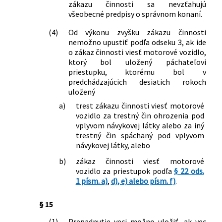
drahých kovov (puncový zákon) a o
zákazu činnosti sa nevzťahujú
zmene niektorých zákonov
všeobecné predpisy o správnom konaní.
299/2013 Z. z.
Zákon, ktorým sa mení a dopĺňa zákon
(4)
Od výkonu zvyšku zákazu činnosti
Národnej rady Slovenskej republiky č.
nemožno upustiť podľa odseku 3, ak ide
233/1995 Z. z. o súdnych exekútoroch a
o zákaz činnosti viesť motorové vozidlo,
exekučnej činnosti (Exekučný poriadok)
ktorý bol uložený páchateľovi
a o zmene a doplnení ďalších zákonov v
priestupku, ktorému bol v
znení neskorších predpisov a ktorým sa
predchádzajúcich desiatich rokoch
menia a dopĺňajú niektoré zákony
uložený
388/2013 Z. z.
Zákon, ktorým sa mení a dopĺňa zákon
a)
trest zákazu činnosti viesť motorové
č. 8/2009 Z. z. o cestnej premávke a o
vozidlo za trestný čin ohrozenia pod
zmene a doplnení niektorých zákonov
vplyvom návykovej látky alebo za iný
v znení neskorších predpisov a ktorým
trestný čin spáchaný pod vplyvom
sa menia a dopĺňajú niektoré zákony
návykovej látky, alebo
417/2013 Z. z.
Zákon o pomoci v hmotnej núdzi a o
b)
zákaz činnosti viesť motorové
zmene a doplnení niektorých zákonov
vozidlo za priestupok podľa
§ 22 ods.
474/2013 Z. z.
Zákon o výbere mýta za užívanie
1 písm. a)
,
d), e) alebo písm. f)
.
vymedzených úsekov pozemných
komunikácií a o zmene a doplnení
§ 15
niektorých zákonov
1/2014 Z. z.
Zákon o organizovaní verejných
(1)
Prepadnutie veci možno uložiť, ak vec