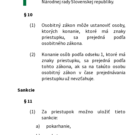
zákon) a o zmene a doplnení
Národnej rady Slovenskej republiky.
niektorých zákonov
298/2008 Z. z.
Zákon, ktorým sa mení a dopĺňa zákon
§ 10
Slovenskej národnej rady č. 138/1992
(1)
Osobitný zákon môže ustanoviť osoby,
Zb. o autorizovaných architektoch a
ktorých konanie, ktoré má znaky
autorizovaných stavebných inžinieroch
priestupku, sa prejedná podľa
v znení neskorších predpisov a mení a
osobitného zákona.
dopĺňa zákon Slovenskej národnej rady
č. 372/1990 Zb. o priestupkoch v znení
(2)
Konanie osôb podľa odseku 1, ktoré má
neskorších predpisov
znaky priestupku, sa prejedná podľa
tohto zákona, ak sa na takúto osobu
445/2008 Z. z.
Zákon, ktorým sa menia a dopĺňajú
osobitný zákon v čase prejednávania
niektoré zákony v pôsobnosti
priestupku už nevzťahuje.
Ministerstva vnútra Slovenskej
republiky v súvislosti so zavedením
Sankcie
meny euro v Slovenskej republike
479/2008 Z. z.
Zákon o organizovaní verejných
§ 11
telovýchovných podujatí, športových
(1)
Za priestupok možno uložiť tieto
podujatí a turistických podujatí a o
sankcie:
zmene a doplnení niektorých zákonov
a)
pokarhanie,
491/2008 Z. z.
Zákon, ktorým sa mení a dopĺňa zákon
Národnej rady Slovenskej republiky č.