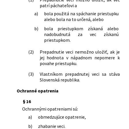
patrí páchateľovi a
športových podujatí a o zmene a
doplnení niektorých zákonov
a)
bola použitá na spáchanie priestupku
204/2014 Z. z.
Zákon, ktorým sa mení a dopĺňa zákon
alebo bola na to určená, alebo
č. 355/2007 Z. z. o ochrane, podpore a
b)
bola priestupkom získaná alebo
rozvoji verejného zdravia a o zmene a
nadobudnutá za vec získanú
doplnení niektorých zákonov v znení
priestupkom.
neskorších predpisov a o zmene a
doplnení niektorých zákonov
(2)
Prepadnutie veci nemožno uložiť, ak je
374/2014 Z. z.
Zákon o pohľadávkach štátu a o zmene
jej hodnota v nápadnom nepomere k
a doplnení niektorých zákonov
povahe priestupku.
397/2015 Z. z.
Zákon, ktorým sa na účely Trestného
(3)
Vlastníkom prepadnutej veci sa stáva
zákona ustanovuje zoznam látok s
Slovenská republika.
anabolickým alebo iným hormonálnym
účinkom a ktorým sa menia a dopĺňajú
Ochranné opatrenia
niektoré zákony
430/2015 Z. z.
Zákon, ktorým sa mení a dopĺňa zákon
§ 16
č. 8/2009 Z. z. o cestnej premávke a o
Ochrannými opatreniami sú:
zmene a doplnení niektorých zákonov
a)
obmedzujúce opatrenie,
v znení neskorších predpisov a ktorým
sa mení a dopĺňa zákon Slovenskej
b)
zhabanie veci.