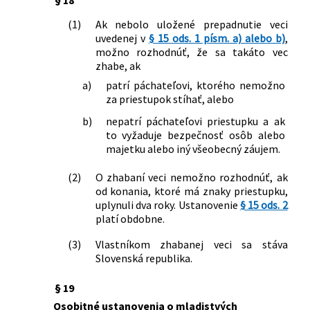
č. 8/2009 Z. z. o cestnej premávke a o
zmene a doplnení niektorých zákonov
(1)
Ak nebolo uložené prepadnutie veci
v znení neskorších predpisov a ktorým
uvedenej v
§ 15 ods. 1 písm. a) alebo b)
,
sa menia a dopĺňajú niektoré zákony
možno rozhodnúť, že sa takáto vec
338/2020 Z. z.
Zákon, ktorým sa mení a dopĺňa zákon
zhabe, ak
Národnej rady Slovenskej republiky č.
a)
patrí páchateľovi, ktorého nemožno
125/1996 Z. z. o nemorálnosti a
za priestupok stíhať, alebo
protiprávnosti komunistického
b)
nepatrí páchateľovi priestupku a ak
systému a ktorým sa menia a dopĺňajú
to vyžaduje bezpečnosť osôb alebo
niektoré zákony
majetku alebo iný všeobecný záujem.
146/2021 Z. z.
Zákon, ktorým sa mení a dopĺňa zákon
č. 8/2009 Z. z. o cestnej premávke a o
(2)
O zhabaní veci nemožno rozhodnúť, ak
zmene a doplnení niektorých zákonov
od konania, ktoré má znaky priestupku,
v znení neskorších predpisov a o zmene
uplynuli dva roky. Ustanovenie
§ 15 ods. 2
zákona Slovenskej národnej rady č.
platí obdobne.
372/1990 Zb. o priestupkoch v znení
(3)
Vlastníkom zhabanej veci sa stáva
neskorších predpisov
Slovenská republika.
412/2021 Z. z.
Zákon, ktorým sa menia a dopĺňajú
niektoré zákony v súvislosti s treťou
§ 19
vlnou pandémie ochorenia COVID-19
Osobitné ustanovenia o mladistvých
246/2022 Z. z.
Zákon, ktorým sa mení a dopĺňa zákon