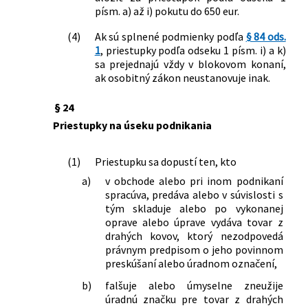
písm. a) až i) pokutu do 650 eur.
(4)
Ak sú splnené podmienky podľa
§ 84 ods.
1
, priestupky podľa odseku 1 písm. i) a k)
sa prejednajú vždy v blokovom konaní,
ak osobitný zákon neustanovuje inak.
§ 24
Priestupky na úseku podnikania
(1)
Priestupku sa dopustí ten, kto
a)
v obchode alebo pri inom podnikaní
spracúva, predáva alebo v súvislosti s
tým skladuje alebo po vykonanej
oprave alebo úprave vydáva tovar z
drahých kovov, ktorý nezodpovedá
právnym predpisom o jeho povinnom
preskúšaní alebo úradnom označení,
b)
falšuje alebo úmyselne zneužije
úradnú značku pre tovar z drahých