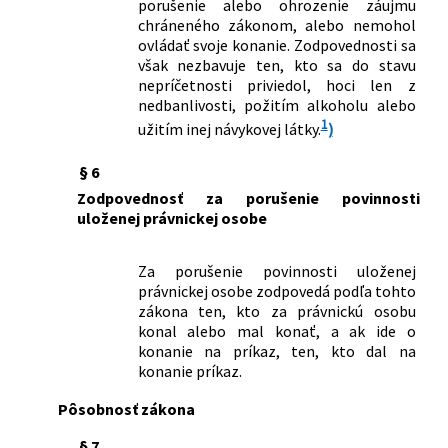
porušenie alebo ohrozenie záujmu
367/2000 Z. z.
Zákon o ochrane pred legalizáciou
chráneného zákonom, alebo nemohol
príjmov z trestnej činnosti a o zmene a
ovládať svoje konanie. Zodpovednosti sa
doplnení niektorých zákonov
však nezbavuje ten, kto sa do stavu
nepríčetnosti priviedol, hoci len z
122/2001 Z. z.
Zákon, ktorým sa mení a dopĺňa zákon
nedbanlivosti, požitím alkoholu alebo
č. 372/1990 Zb. o priestupkoch v znení
1
užitím inej návykovej látky.
)
neskorších predpisov
223/2001 Z. z.
Zákon o odpadoch a o zmene a
§ 6
doplnení niektorých zákonov
253/2001 Z. z.
Zákon, ktorým sa mení a dopĺňa zákon
Zodpovednosť za porušenie povinnosti
č. 140/1961 Zb. Trestný zákon v znení
uloženej právnickej osobe
neskorších predpisov a o zmene a
doplnení niektorých zákonov
Za porušenie povinnosti uloženej
441/2001 Z. z.
Zákon o presune niektorých
právnickej osobe zodpovedá podľa tohto
pôsobností z Policajného zboru na
zákona ten, kto za právnickú osobu
okresné úrady a na krajské úrady
konal alebo mal konať, a ak ide o
490/2001 Z. z.
Zákon, ktorým sa mení a dopĺňa zákon
konanie na príkaz, ten, kto dal na
konanie príkaz.
Národnej rady Slovenskej republiky č.
171/1993 Z. z. o Policajnom zbore v
Pôsobnosť zákona
znení neskorších predpisov a o zmene a
doplnení niektorých zákonov
§ 7