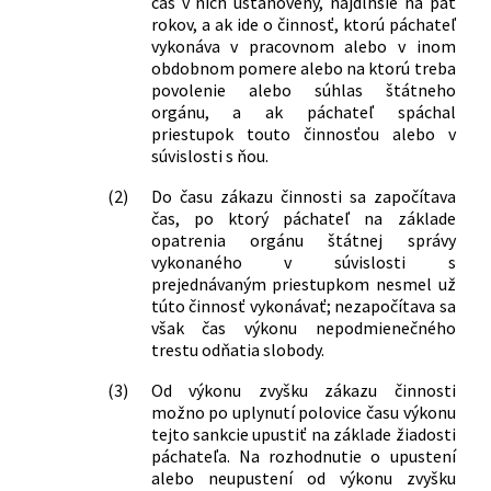
čas v nich ustanovený, najdlhšie na päť
č. 281/1997 Z. z. o vojenských obvodoch
rokov, a ak ide o činnosť, ktorú páchateľ
a zákon, ktorým sa mení zákon
vykonáva v pracovnom alebo v inom
Národnej rady Slovenskej republiky č.
obdobnom pomere alebo na ktorú treba
222/1996 Z. z. o organizácii miestnej
povolenie alebo súhlas štátneho
štátnej správy a o zmene a doplnení
orgánu, a ak páchateľ spáchal
priestupok touto činnosťou alebo v
niektorých zákonov v znení neskorších
súvislosti s ňou.
predpisov v znení neskorších predpisov
a ktorým sa menia a dopĺňajú niektoré
(2)
Do času zákazu činnosti sa započítava
zákony
čas, po ktorý páchateľ na základe
31/2013 Z. z.
Zákon, ktorým sa mení zákon
opatrenia orgánu štátnej správy
Slovenskej národnej rady č. 372/1990
vykonaného v súvislosti s
Zb. o priestupkoch v znení neskorších
prejednávaným priestupkom nesmel už
predpisov
túto činnosť vykonávať; nezapočítava sa
však čas výkonu nepodmienečného
80/2013 Z. z.
Zákon, ktorým sa mení a dopĺňa zákon
trestu odňatia slobody.
č. 328/2002 Z. z. o sociálnom
zabezpečení policajtov a vojakov a o
(3)
Od výkonu zvyšku zákazu činnosti
zmene a doplnení niektorých zákonov
možno po uplynutí polovice času výkonu
v znení neskorších predpisov a ktorým
tejto sankcie upustiť na základe žiadosti
sa menia a dopĺňajú niektoré zákony
páchateľa. Na rozhodnutie o upustení
94/2013 Z. z.
Zákon o puncovníctve a skúšaní
alebo neupustení od výkonu zvyšku