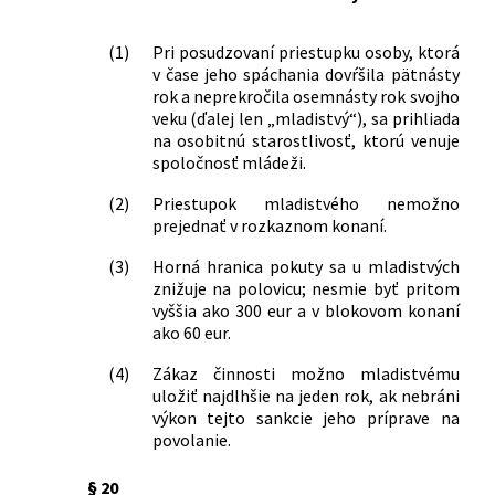
č. 8/2009 Z. z. o cestnej premávke a o
zmene a doplnení niektorých zákonov
(1)
Pri posudzovaní priestupku osoby, ktorá
v znení neskorších predpisov a ktorým
v čase jeho spáchania dovŕšila pätnásty
sa menia a dopĺňajú niektoré zákony
rok a neprekročila osemnásty rok svojho
183/2023 Z. z.
Zákon o dopravných prostriedkoch a
veku (ďalej len „mladistvý“), sa prihliada
na osobitnú starostlivosť, ktorú venuje
prepravných prostriedkoch
spoločnosť mládeži.
používaných na prepravu skaziteľných
potravín a o zmene a doplnení
(2)
Priestupok mladistvého nemožno
niektorých zákonov
prejednať v rozkaznom konaní.
330/2023 Z. z.
Zákon, ktorým sa mení a dopĺňa zákon
č. 58/2014 Z. z. o výbušninách,
(3)
Horná hranica pokuty sa u mladistvých
výbušných predmetoch a munícii a o
znižuje na polovicu; nesmie byť pritom
vyššia ako 300 eur a v blokovom konaní
zmene a doplnení niektorých zákonov
ako 60 eur.
v znení neskorších predpisov a o zmene
zákona Slovenskej národnej rady č.
(4)
Zákaz činnosti možno mladistvému
372/1990 Zb. o priestupkoch v znení
uložiť najdlhšie na jeden rok, ak nebráni
neskorších predpisov
výkon tejto sankcie jeho príprave na
40/2024 Z. z.
Zákon, ktorým sa mení a dopĺňa zákon
povolanie.
č. 300/2005 Z. z. Trestný zákon v znení
neskorších predpisov a ktorým sa
§ 20