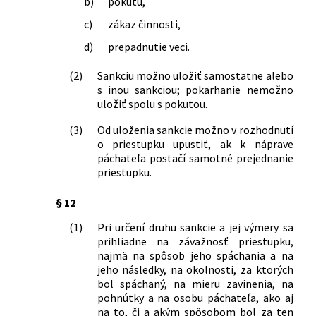
b)
pokutu,
171/1993 Z. z. o Policajnom zbore v
c)
zákaz činnosti,
znení neskorších predpisov a o zmene a
doplnení niektorých zákonov
d)
prepadnutie veci.
8/2009 Z. z.
Zákon o cestnej premávke a o zmene a
doplnení niektorých zákonov
(2)
Sankciu možno uložiť samostatne alebo
70/2009 Z. z.
Zákon, ktorým sa mení a dopĺňa zákon
s inou sankciou; pokarhanie nemožno
uložiť spolu s pokutou.
č. 57/1998 Z. z. o Železničnej polícii v
znení neskorších predpisov a o zmene a
(3)
Od uloženia sankcie možno v rozhodnutí
doplnení niektorých zákonov
o priestupku upustiť, ak k náprave
72/2009 Z. z.
Zákon, ktorým sa dopĺňa zákon
páchateľa postačí samotné prejednanie
Slovenskej národnej rady č. 372/1990
priestupku.
Zb. o priestupkoch v znení neskorších
predpisov
§ 12
191/2009 Z. z.
Zákon, ktorým sa mení a dopĺňa zákon
(1)
Pri určení druhu sankcie a jej výmery sa
č. 338/2000 Z. z. o vnútrozemskej
prihliadne na závažnosť priestupku,
plavbe a o zmene a doplnení
najmä na spôsob jeho spáchania a na
niektorých zákonov v znení neskorších
jeho následky, na okolnosti, za ktorých
predpisov a o zmene a doplnení
bol spáchaný, na mieru zavinenia, na
niektorých zákonov
pohnútky a na osobu páchateľa, ako aj
206/2009 Z. z.
Zákon o múzeách a o galériách a o
na to, či a akým spôsobom bol za ten