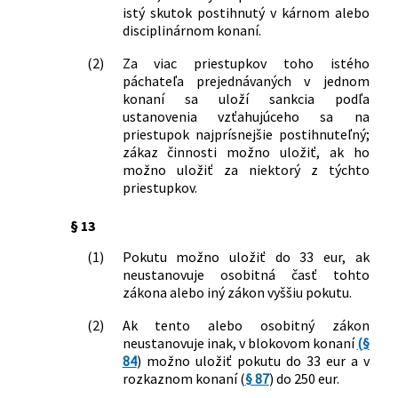
ochrane predmetov kultúrnej hodnoty
istý skutok postihnutý v kárnom alebo
a o zmene zákona Slovenskej národnej
disciplinárnom konaní.
rady č. 372/1990 Zb. o priestupkoch v
(2)
Za viac priestupkov toho istého
znení neskorších predpisov
páchateľa prejednávaných v jednom
387/2009 Z. z.
Zákon, ktorým sa mení a dopĺňa zákon
konaní sa uloží sankcia podľa
Slovenskej národnej rady č. 372/1990
ustanovenia vzťahujúceho sa na
Zb. o priestupkoch v znení neskorších
priestupok najprísnejšie postihnuteľný;
predpisov
zákaz činnosti možno uložiť, ak ho
465/2009 Z. z.
Zákon, ktorým sa mení a dopĺňa zákon
možno uložiť za niektorý z týchto
č. 652/2004 Z. z. o orgánoch štátnej
priestupkov.
správy v colníctve a o zmene a doplnení
niektorých zákonov v znení neskorších
§ 13
predpisov a o zmene a doplnení
(1)
Pokutu možno uložiť do 33 eur, ak
niektorých zákonov
neustanovuje osobitná časť tohto
513/2009 Z. z.
Zákon o dráhach a o zmene a doplnení
zákona alebo iný zákon vyššiu pokutu.
niektorých zákonov
60/2010 Z. z.
Zákon, ktorým sa mení zákon č.
(2)
Ak tento alebo osobitný zákon
57/1998 Z. z. o Železničnej polícii v
neustanovuje inak, v blokovom konaní
(§
znení neskorších predpisov a o zmene a
84
) možno uložiť pokutu do 33 eur a v
doplnení niektorých zákonov
rozkaznom konaní (
§ 87
) do 250 eur.
433/2010 Z. z.
Zákon, ktorým sa mení a dopĺňa zákon