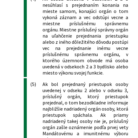
250/2007 Z. z.
Zákon o ochrane spotrebiteľa a o
nesúhlasí s prejednaním konania na
zmene zákona Slovenskej národnej
mieste samom, konajúci orgán o tom
rady č. 372/1990 Zb. o priestupkoch v
vykoná záznam a vec odstúpi vecne a
znení neskorších predpisov
miestne príslušnému správnemu
orgánu. Miestne príslušný správny orgán
547/2007 Z. z.
Zákon, ktorým sa mení a dopĺňa zákon
na uľahčenie prejednania priestupku
č. 106/2004 Z. z. o spotrebnej dani z
alebo z iného dôležitého dôvodu postúpi
tabakových výrobkov v znení
vec na prejednanie inému vecne
neskorších predpisov a ktorým sa
príslušnému správnemu orgánu, v
dopĺňa zákon Slovenskej národnej rady
ktorého územnom obvode má osoba
č. 372/1990 Zb. o priestupkoch v znení
uvedená v odsekoch 2 a 3 bydlisko alebo
neskorších predpisov
miesto výkonu svojej funkcie.
666/2007 Z. z.
Zákon, ktorým sa mení zákon
(5)
Ak bol prejednaný priestupok osoby
Slovenskej národnej rady č. 372/1990
uvedenej v odseku 2 alebo v odseku 3,
Zb. o priestupkoch v znení neskorších
príslušný orgán, ktorý priestupok
predpisov
prejednal, o tom bezodkladne informuje
86/2008 Z. z.
Zákon, ktorým sa mení a dopĺňa zákon
najbližšie nadriadený orgán osoby, ktorá
č. 57/1998 Z. z. o Železničnej polícii v
priestupok spáchala. Ak priamy
znení neskorších predpisov a o zmene a
nadriadený takej osoby nie je, príslušný
doplnení niektorých zákonov
orgán zašle oznámenie podľa prvej vety
245/2008 Z. z.
Zákon o výchove a vzdelávaní (školský
Mandátovému a imunitnému výboru