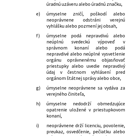
úradnú uzáveru alebo úradnú značku,
e)
úmyselne zničí, poškodí alebo
neoprávnene odstráni verejnú
vyhlášku alebo pozmení jej obsah,
f)
úmyselne podá nepravdivú alebo
neúplnú svedeckú výpoveď v
správnom konaní alebo podá
nepravdivé alebo neúplné vysvetlenie
orgánu oprávnenému objasňovať
priestupky alebo uvedie nepravdivý
údaj v čestnom vyhlásení pred
orgánom štátnej správy alebo obce,
g)
úmyselne neoprávnene sa vydáva za
verejného činiteľa,
h)
úmyselne nedodrží obmedzujúce
opatrenie uložené v priestupkovom
konaní,
i)
neoprávnene drží licenciu, povolenie,
preukaz, osvedčenie, pečiatku alebo