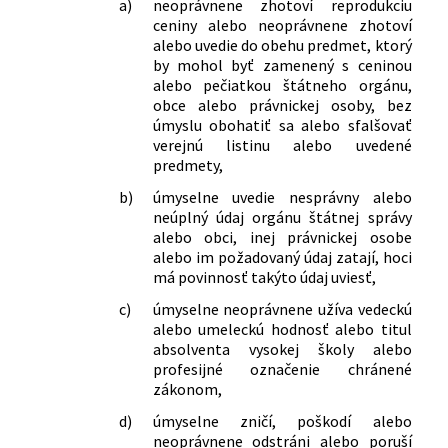
zmene a doplnení niektorých zákonov
a)
neoprávnene zhotoví reprodukciu
129/2026 Z. z.
Zákon, ktorým sa mení a dopĺňa zákon
ceniny alebo neoprávnene zhotoví
alebo uvedie do obehu predmet, ktorý
Slovenskej národnej rady č. 372/1990
by mohol byť zamenený s ceninou
Zb. o priestupkoch v znení neskorších
alebo pečiatkou štátneho orgánu,
predpisov a ktorým sa menia a
obce alebo právnickej osoby, bez
dopĺňajú niektoré zákony
úmyslu obohatiť sa alebo sfalšovať
131/2026 Z. z.
Zákon, ktorým sa mení a dopĺňa zákon
verejnú listinu alebo uvedené
č. 8/2009 Z. z. o cestnej premávke a o
predmety,
zmene a doplnení niektorých zákonov
b)
úmyselne uvedie nesprávny alebo
v znení neskorších predpisov a ktorým
neúplný údaj orgánu štátnej správy
sa menia a dopĺňajú niektoré zákony
alebo obci, inej právnickej osobe
alebo im požadovaný údaj zatají, hoci
má povinnosť takýto údaj uviesť,
c)
úmyselne neoprávnene užíva vedeckú
alebo umeleckú hodnosť alebo titul
absolventa vysokej školy alebo
profesijné označenie chránené
zákonom,
d)
úmyselne zničí, poškodí alebo
neoprávnene odstráni alebo poruší