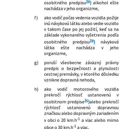
3a
osobitného predpisu
)
alkohol ešte
nachádza v jeho organizme,
f)
ako vodič počas vedenia vozidla požije
inú návykovú látku alebo vedie vozidlo
v takom čase po jej požití, keď sa na
základe vykonaného vyšetrenia podľa
3a
osobitného predpisu
)
návyková
látka ešte nachádza v jeho
organizme,
g)
poruší všeobecne záväzný právny
predpis o bezpečnosti a plynulosti
cestnej premávky, v ktorého dôsledku
vznikne dopravná nehoda,
h)
ako vodič motorového vozidla
prekročí rýchlosť ustanovenú v
3c
osobitnom predpise
)
alebo prekročí
rýchlosť ustanovenú dopravnou
značkou alebo dopravným zariadením
-1
v obci o 20 km.h
a viac alebo mimo
-1
obce o 30 km.h
a viac,