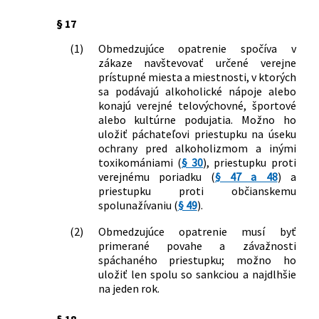
národnej rady č. 372/1990 Zb. o
§ 17
priestupkoch v znení neskorších
predpisov
(1)
Obmedzujúce opatrenie spočíva v
125/2016 Z. z.
Zákon o niektorých opatreniach
zákaze navštevovať určené verejne
súvisiacich s prijatím Civilného
prístupné miesta a miestnosti, v ktorých
sporového poriadku, Civilného
sa podávajú alkoholické nápoje alebo
mimosporového poriadku a Správneho
konajú verejné telovýchovné, športové
súdneho poriadku a o zmene a doplnení
alebo kultúrne podujatia. Možno ho
niektorých zákonov
uložiť páchateľovi priestupku na úseku
ochrany pred alkoholizmom a inými
311/2016 Z. z.
Zákon, ktorým sa dopĺňa zákon č.
toxikomániami (
§ 30
), priestupku proti
8/2009 Z. z. o cestnej premávke a o
verejnému poriadku (
§ 47 a 48
) a
zmene a doplnení niektorých zákonov
priestupku proti občianskemu
v znení neskorších predpisov a ktorým
spolunažívaniu (
§ 49
).
sa dopĺňa zákon Slovenskej národnej
rady č. 372/1990 Zb. o priestupkoch v
(2)
Obmedzujúce opatrenie musí byť
znení neskorších predpisov
primerané povahe a závažnosti
315/2016 Z. z.
Zákon o registri partnerov verejného
spáchaného priestupku; možno ho
uložiť len spolu so sankciou a najdlhšie
sektora a o zmene a doplnení
na jeden rok.
niektorých zákonov
393/2019 Z. z.
Zákon, ktorým sa mení a dopĺňa zákon
§ 18