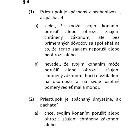
§ 4
republiky v znení neskorších predpisov,
zákona Slovenskej národnej rady č.
(1)
Priestupok je spáchaný z nedbanlivosti,
83/1991 Zb. o pôsobnosti orgánov
ak páchateľ
Slovenskej republiky pri zabezpečovaní
a)
vedel, že môže svojím konaním
politiky zamestnanosti v znení
porušiť alebo ohroziť záujem
neskorších predpisov a zákona
chránený zákonom, ale bez
Slovenskej národnej rady č. 372/1990
primeraných dôvodov sa spoliehal na
Zb. o priestupkoch v znení neskorších
to, že tento záujem neporuší alebo
neohrozí, alebo
predpisov
265/1995 Z. z.
Zákon Národnej rady Slovenskej
b)
nevedel, že svojím konaním môže
republiky, ktorým sa mení a dopĺňa
porušiť alebo ohroziť záujem
zákon Slovenskej národnej rady č.
chránený zákonom, hoci to vzhľadom
100/1977 Zb. o hospodárení v lesoch a
na okolnosti a na svoje osobné
štátnej správe lesného hospodárstva v
pomery vedieť mal a mohol.
znení neskorších predpisov
(2)
Priestupok je spáchaný úmyselne, ak
285/1995 Z. z.
Zákon Národnej rady Slovenskej
páchateľ
republiky o rastlinolekárskej
starostlivosti
a)
chcel svojím konaním porušiť alebo
ohroziť záujem chránený zákonom
168/1996 Z. z.
Zákon Národnej rady Slovenskej
alebo
republiky o cestnej doprave