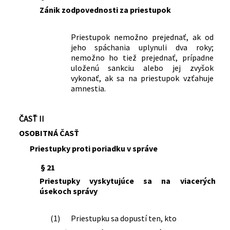
menia a dopĺňajú niektoré zákony
Zánik zodpovednosti za priestupok
166/2024 Z. z.
Zákon o niektorých opatreniach na
zlepšenie bezpečnostnej situácie v
Priestupok nemožno prejednať, ak od
Slovenskej republike
jeho spáchania uplynuli dva roky;
380/2024 Z. z.
Zákon, ktorým sa mení a dopĺňa zákon
nemožno ho tiež prejednať, prípadne
Slovenskej národnej rady č. 372/1990
uloženú sankciu alebo jej zvyšok
Zb. o priestupkoch v znení neskorších
vykonať, ak sa na priestupok vzťahuje
predpisov
amnestia.
387/2024 Z. z.
Zákon, ktorým sa mení a dopĺňa zákon
č. 297/2008 Z. z. o ochrane pred
legalizáciou príjmov z trestnej činnosti
ČASŤ II
a o ochrane pred financovaním
OSOBITNÁ ČASŤ
terorizmu a o zmene a doplnení
Priestupky proti poriadku v správe
niektorých zákonov v znení neskorších
predpisov a ktorým sa menia a
§ 21
dopĺňajú niektoré zákony
Priestupky vyskytujúce sa na viacerých
150/2025 Z. z.
Zákon o niektorých opatreniach na
úsekoch správy
zvýšenie odolnosti Slovenskej
republiky v oblasti obrany a
(1)
Priestupku sa dopustí ten, kto
bezpečnosti, o brannej povinnosti a o