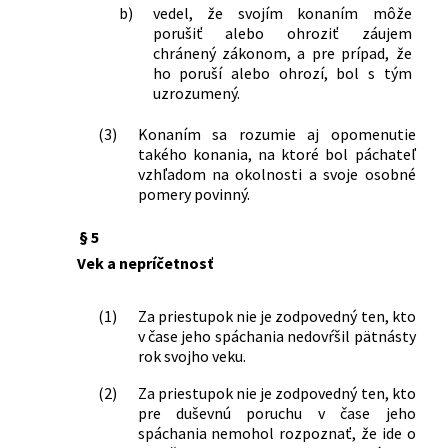
143/1998 Z. z.
Zákon o civilnom letectve (letecký
b)
vedel, že svojím konaním môže
zákon) a o zmene a doplnení
porušiť alebo ohroziť záujem
niektorých zákonov
chránený zákonom, a pre prípad, že
319/1998 Z. z.
Nález Ústavného súdu Slovenskej
ho poruší alebo ohrozí, bol s tým
uzrozumený.
republiky z 15. októbra 1998 vo veci
vyslovenia nesúladu ustanovenia § 83
(3)
Konaním sa rozumie aj opomenutie
ods. 1 zákona Slovenskej národnej rady
takého konania, na ktoré bol páchateľ
č. 372/1990 Zb. o priestupkoch s
vzhľadom na okolnosti a svoje osobné
Ústavou Slovenskej republiky a s
pomery povinný.
Dohovorom o ochrane ľudských práv a
základných slobôd v znení protokolov
§ 5
č. 3, 5 a 8
Vek a nepríčetnosť
298/1999 Z. z.
Zákon o správe štátnych hraníc
313/1999 Z. z.
Zákon o geologických prácach a o
štátnej geologickej správe (geologický
(1)
Za priestupok nie je zodpovedný ten, kto
zákon)
v čase jeho spáchania nedovŕšil pätnásty
rok svojho veku.
195/2000 Z. z.
Zákon o telekomunikáciách
211/2000 Z. z.
Zákon o slobodnom prístupe k
(2)
Za priestupok nie je zodpovedný ten, kto
informáciám a o zmene a doplnení
pre duševnú poruchu v čase jeho
niektorých zákonov (zákon o slobode
spáchania nemohol rozpoznať, že ide o
informácií)