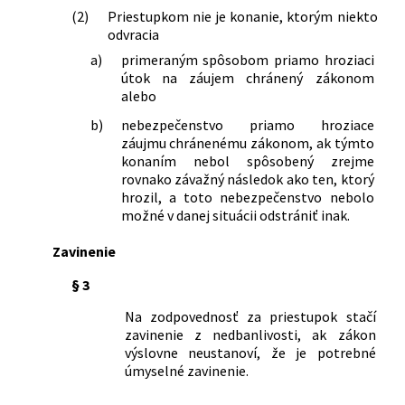
(2)
Priestupkom nie je konanie, ktorým niekto
ďalších zákonov
odvracia
250/1994 Z. z.
Zákon Národnej rady Slovenskej
republiky, ktorým sa mení a dopĺňa
a)
primeraným spôsobom priamo hroziaci
útok na záujem chránený zákonom
zákon Slovenskej národnej rady č.
alebo
372/1990 Zb. o priestupkoch v znení
neskorších predpisov a zákon
b)
nebezpečenstvo priamo hroziace
Slovenskej národnej rady č. 564/1991
záujmu chránenému zákonom, ak týmto
Zb. o obecnej polícii
konaním nebol spôsobený zrejme
202/1995 Z. z.
Zákon Národnej rady Slovenskej
rovnako závažný následok ako ten, ktorý
hrozil, a toto nebezpečenstvo nebolo
republiky Devízový zákon a zákon,
možné v danej situácii odstrániť inak.
ktorým sa mení a dopĺňa zákon
Slovenskej národnej rady č. 372/1990
Zavinenie
Zb. o priestupkoch v znení neskorších
predpisov
§ 3
207/1995 Z. z.
Zákon Národnej rady Slovenskej
Na zodpovednosť za priestupok stačí
republiky o civilnej službe a o zmene a
zavinenie z nedbanlivosti, ak zákon
doplnení zákona Slovenskej národnej
výslovne neustanoví, že je potrebné
rady č. 347/1990 Zb. o organizácii
úmyselné zavinenie.
ministerstiev a ostatných ústredných
orgánov štátnej správy Slovenskej