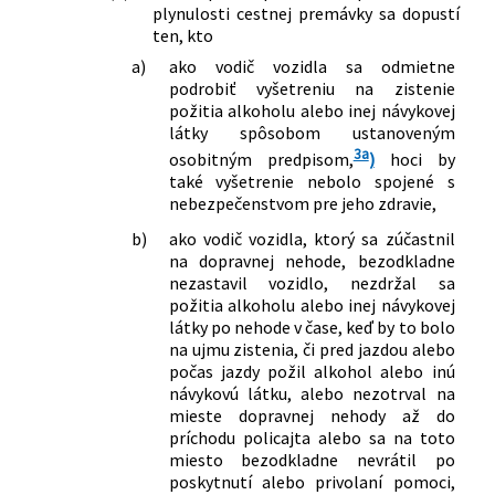
plynulosti cestnej premávky sa dopustí
ten, kto
a)
ako vodič vozidla sa odmietne
podrobiť vyšetreniu na zistenie
požitia alkoholu alebo inej návykovej
látky spôsobom ustanoveným
3a
osobitným predpisom,
)
hoci by
také vyšetrenie nebolo spojené s
nebezpečenstvom pre jeho zdravie,
b)
ako vodič vozidla, ktorý sa zúčastnil
na dopravnej nehode, bezodkladne
nezastavil vozidlo, nezdržal sa
požitia alkoholu alebo inej návykovej
látky po nehode v čase, keď by to bolo
na ujmu zistenia, či pred jazdou alebo
počas jazdy požil alkohol alebo inú
návykovú látku, alebo nezotrval na
mieste dopravnej nehody až do
príchodu policajta alebo sa na toto
miesto bezodkladne nevrátil po
poskytnutí alebo privolaní pomoci,