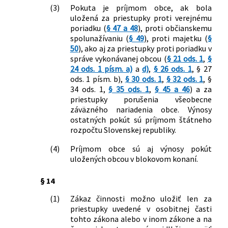
(3)
Pokuta je príjmom obce, ak bola
č. 513/2009 Z. z. o dráhach a o zmene a
uložená za priestupky proti verejnému
doplnení niektorých zákonov a ktorým
poriadku (
§ 47 a 48
), proti občianskemu
sa menia a dopĺňajú niektoré zákony
spolunažívaniu (
§ 49
), proti majetku (
§
547/2010 Z. z.
Zákon o začlenení Železničnej polície
50
), ako aj za priestupky proti poriadku v
do Policajného zboru a o zmene a
správe vykonávanej obcou (
§ 21 ods. 1
,
§
doplnení niektorých zákonov
24 ods. 1 písm. a)
a
d)
,
§ 26 ods. 1
, § 27
313/2011 Z. z.
Zákon, ktorým sa mení a dopĺňa zákon
ods. 1 písm. b),
§ 30 ods. 1
,
§ 32 ods. 1
, §
34 ods. 1,
§ 35 ods. 1
,
§ 45 a 46
) a za
č. 8/2009 Z. z. o cestnej premávke a o
priestupky porušenia všeobecne
zmene a doplnení niektorých zákonov
záväzného nariadenia obce. Výnosy
v znení neskorších predpisov a ktorým
ostatných pokút sú príjmom štátneho
sa menia a dopĺňajú niektoré zákony
rozpočtu Slovenskej republiky.
362/2011 Z. z.
Zákon o liekoch a zdravotníckych
pomôckach a o zmene a doplnení
(4)
Príjmom obce sú aj výnosy pokút
niektorých zákonov
uložených obcou v blokovom konaní.
79/2012 Z. z.
Zákon, ktorým sa mení a dopĺňa zákon
Slovenskej národnej rady č. 372/1990
§ 14
Zb. o priestupkoch v znení neskorších
(1)
Zákaz činnosti možno uložiť len za
predpisov a o doplnení niektorých
priestupky uvedené v osobitnej časti
zákonov
tohto zákona alebo v inom zákone a na
96/2012 Z. z.
Zákon, ktorým sa mení a dopĺňa zákon