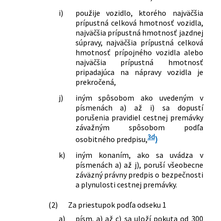
i)
použije vozidlo, ktorého najväčšia
prípustná celková hmotnosť vozidla,
najväčšia prípustná hmotnosť jazdnej
súpravy, najväčšia prípustná celková
hmotnosť prípojného vozidla alebo
najväčšia prípustná hmotnosť
pripadajúca na nápravy vozidla je
prekročená,
j)
iným spôsobom ako uvedeným v
písmenách a) až i) sa dopustí
porušenia pravidiel cestnej premávky
závažným spôsobom podľa
3d
osobitného predpisu,
)
k)
iným konaním, ako sa uvádza v
písmenách a) až j), poruší všeobecne
záväzný právny predpis o bezpečnosti
a plynulosti cestnej premávky.
(2)
Za priestupok podľa odseku 1
a)
písm. a) až c) sa uloží pokuta od 300