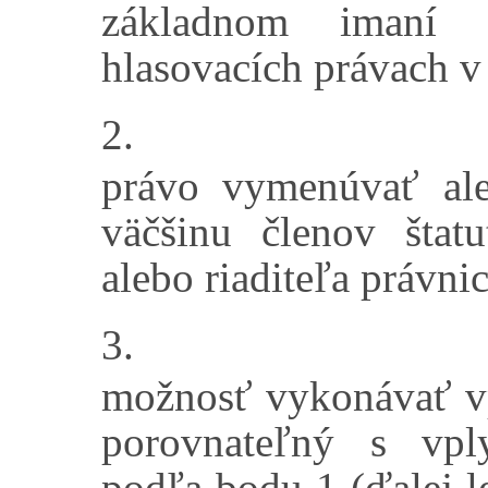
základnom imaní 
hlasovacích právach v
2.
právo vymenúvať ale
väčšinu členov štat
alebo riaditeľa právni
3.
možnosť vykonávať vp
porovnateľný s vpl
podľa bodu 1 (ďalej l