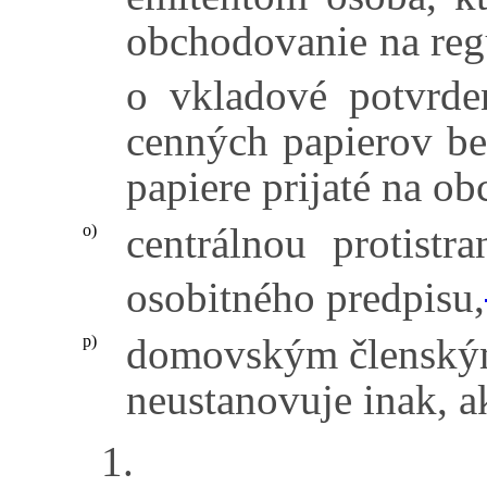
obchodovanie na regu
o vkladové potvrde
cenných papierov bez
papiere prijaté na o
centrálnou protistr
o)
osobitného predpisu,
domovským členským
p)
neustanovuje inak, a
1.