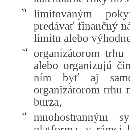
limitovaným pok
v)
predávať finančný n
limitu alebo výhodn
organizátorom trhu 
w)
alebo organizujú či
ním byť aj samo
organizátorom trhu 
burza,
mnohostranným s
x)
platforma, v rámci