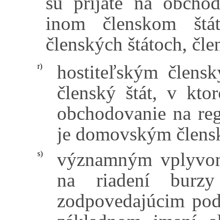
sú prijaté na obcho
inom členskom štá
členských štátoch, čl
hostiteľským člens
r)
členský štát, v kto
obchodovanie na reg
je domovským člens
významným vplyvom
s)
na riadení burz
zodpovedajúcim podi