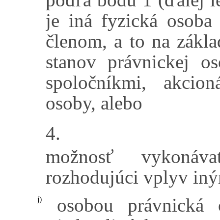
je iná fyzická osoba
členom, a to na zákl
stanov právnickej o
spoločníkmi, akcio
osoby, alebo
4.
možnosť vykonáv
rozhodujúci vplyv in
osobou právnická 
j)