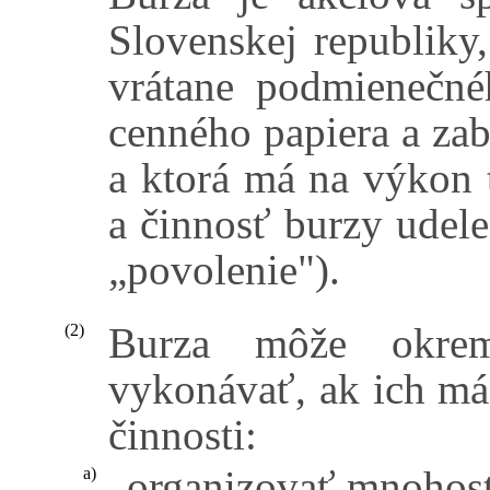
Slovenskej republiky,
vrátane podmienečn
cenného papiera a zab
a ktorá má na výkon t
a činnosť burzy udele
„povolenie").
Burza môže okre
(2)
vykonávať, ak ich má 
činnosti:
organizovať mnohos
a)