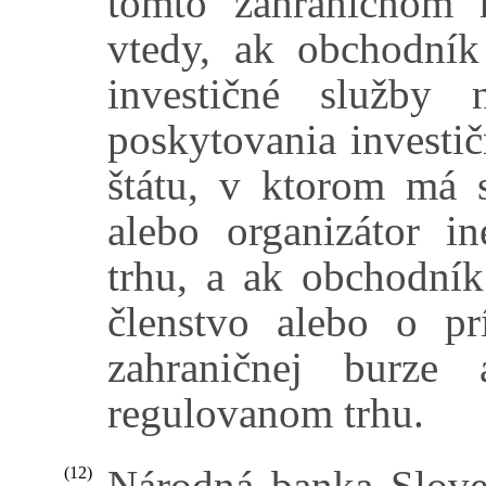
tomto zahraničnom r
vtedy, ak obchodník
investičné služby
poskytovania investi
štátu, v ktorom má s
alebo organizátor i
trhu, a ak obchodní
členstvo alebo o pr
zahraničnej burze
regulovanom trhu.
Národná banka Slove
(12)