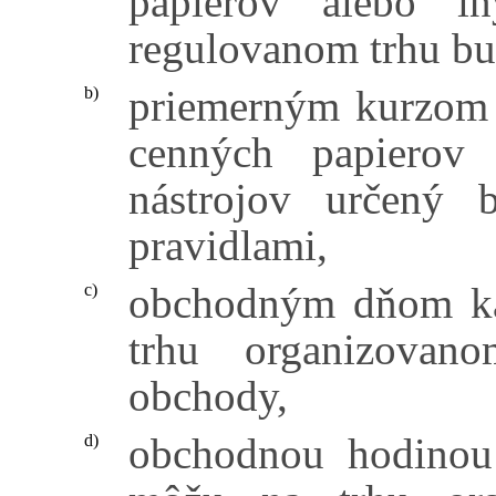
papierov alebo in
regulovanom trhu bu
priemerným kurzom v
b)
cenných papierov 
nástrojov určený 
pravidlami,
obchodným dňom ka
c)
trhu organizovan
obchody,
obchodnou hodinou 
d)