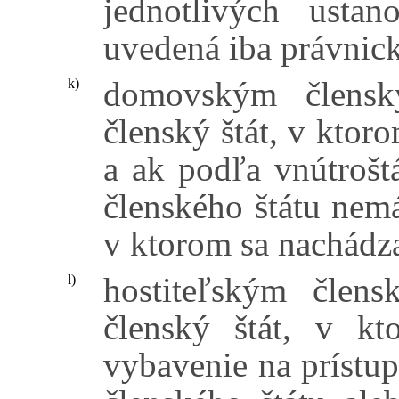
jednotlivých usta
uvedená iba právnick
domovským člensk
k)
členský štát, v ktor
a ak podľa vnútrošt
členského štátu nemá
v ktorom sa nachádza
hostiteľským člen
l)
členský štát, v kt
vybavenie na prístu