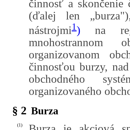
činnosť a skončenie 
(ďalej len „burza"
1
nástrojmi
)
na regu
mnohostrannom 
organizovanom obc
činnosťou burzy, na
obchodného syst
organizovaného obch
§ 2
Burza
Burza je akciová s
(1)