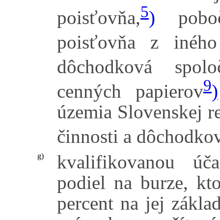
5
poisťovňa,
)
pobočk
poisťovňa z iného
dôchodková spoloč
9
cenných papierov
)
územia Slovenskej 
činnosti a dôchodko
kvalifikovanou úč
g)
podiel na burze, kt
percent na jej zákl