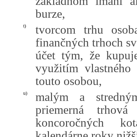
základnom imaní a
burze,
tvorcom trhu osoba
t)
finančných trhoch s
účet tým, že kupuje
využitím vlastného
touto osobou,
malým a stredný
u)
priemerná trhová 
koncoročných kot
kalendárne roky nižš