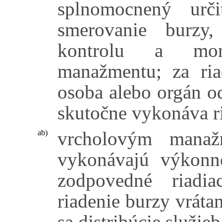
splnomocnený urči
smerovanie burzy
kontrolu a mon
manažmentu; za ria
osoba alebo orgán od
skutočne vykonáva ri
vrcholovým manaž
ab)
vykonávajú výkonn
zodpovedné riadi
riadenie burzy vráta
sa distribúcie služie