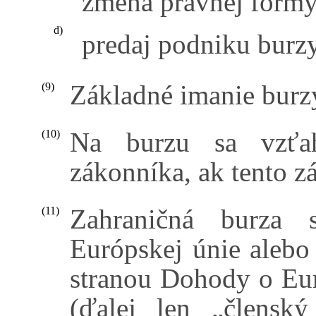
zmena právnej formy
d)
predaj podniku burzy
Základné imanie burzy
(9)
Na burzu sa vzťah
(10)
zákonníka, ak tento z
Zahraničná burza 
(11)
Európskej únie alebo
stranou Dohody o Eu
(ďalej len „členský