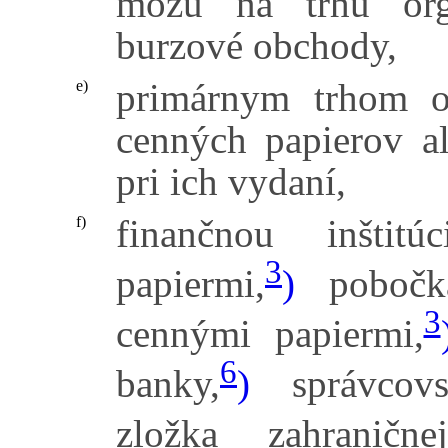
môžu na trhu org
burzové obchody,
primárnym trhom o
e)
cenných papierov al
pri ich vydaní,
finančnou inšti
f)
3
papiermi,
)
pobočka
3
cennými papiermi,
6
banky,
)
správcovs
zložka zahranične