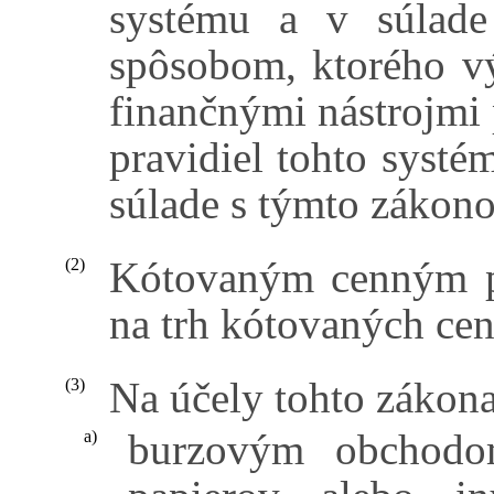
systému a v súlade
spôsobom, ktorého v
finančnými nástrojmi
pravidiel tohto systé
súlade s týmto zákon
Kótovaným cenným pa
(2)
na trh kótovaných cen
Na účely tohto zákon
(3)
burzovým obchodo
a)