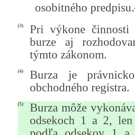
osobitného predpisu.
Pri výkone činnosti
(3)
burze aj rozhodova
týmto zákonom.
Burza je právnick
(4)
obchodného registra.
Burza môže vykonávať
(5)
odsekoch 1 a 2, len
podľa odsekov 1 a