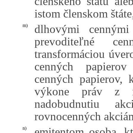
členského štátu al
istom členskom štáte
dlhovými cennými 
m)
prevoditeľné ce
transformáciou úver
cenných papierov
cenných papierov, 
výkone práv z n
nadobudnutiu ak
rovnocenných akciá
emitentom osoba, kt
n)