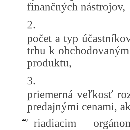
finančných nástrojov,
2.
počet a typ účastníko
trhu k obchodovaným 
produktu,
3.
priemerná veľkosť ro
predajnými cenami, ak
riadiacim orgán
aa)