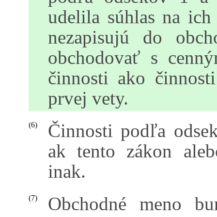
udelila súhlas na ich
nezapisujú do obch
obchodovať s cenný
činnosti ako činnos
prvej vety.
Činnosti podľa odse
(6)
ak tento zákon aleb
inak.
Obchodné meno bur
(7)