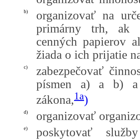
organizovať na ur
b)
primárny trh, ak 
cenných papierov al
žiada o ich prijatie n
zabezpečovať činnos
c)
písmen a) a b) a 
1a
zákona,
)
organizovať organiz
d)
poskytovať služb
e)