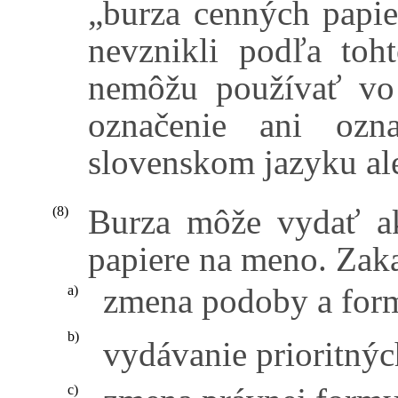
„burza cenných papie
nevznikli podľa toh
nemôžu používať v
označenie ani ozn
slovenskom jazyku al
Burza môže vydať ak
(8)
papiere na meno. Zaka
zmena podoby a form
a)
b)
vydávanie prioritnýc
c)