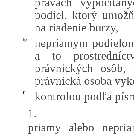
právach vypočítan
podiel, ktorý umož
na riadenie burzy,
nepriamym podielom 
h)
a to prostredníc
právnických osôb,
právnická osoba vyk
kontrolou podľa pís
i)
1.
priamy alebo nepri