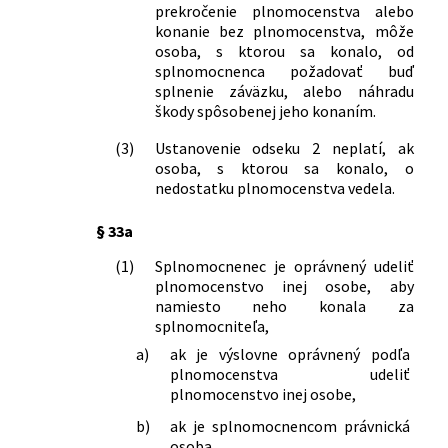
prekročenie plnomocenstva alebo
konanie bez plnomocenstva, môže
osoba, s ktorou sa konalo, od
splnomocnenca požadovať buď
splnenie záväzku, alebo náhradu
škody spôsobenej jeho konaním.
(3)
Ustanovenie odseku 2 neplatí, ak
osoba, s ktorou sa konalo, o
nedostatku plnomocenstva vedela.
§ 33a
(1)
Splnomocnenec je oprávnený udeliť
plnomocenstvo inej osobe, aby
namiesto neho konala za
splnomocniteľa,
a)
ak je výslovne oprávnený podľa
plnomocenstva udeliť
plnomocenstvo inej osobe,
b)
ak je splnomocnencom právnická
osoba.