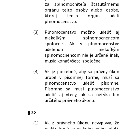
za splnomocniteľa štatutárnemu
orgánu tejto osoby alebo osobe,
ktorej tento orgán udelí
plnomocenstvo.
(3)
Plnomocenstvo možno udeliť aj
niekoľkým splnomocnencom
spoločne. Ak v plnomocenstve
udelenom niekoľkým
splnomocnencom nie je určené inak,
musia konať všetci spoločne.
(4)
Ak je potrebné, aby sa právny úkon
urobil v písomnej forme, musí sa
plnomocenstvo udeliť písomne.
Písomne sa musí plnomocenstvo
udeliť aj vtedy, ak sa netýka len
určitého právneho úkonu.
§ 32
(1)
Ak z právneho úkonu nevyplýva, že
niekto koná za niekoho iného, platí,