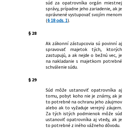
súd za opatrovníka orgán miestnej
ustanovenia Občianskeho zákonníka v
správy, prípadne jeho zariadenie, ak je
znení neskorších predpisov
oprávnené vystupovať svojím menom
11/2025 Z. z.
Nariadenie vlády Slovenskej republiky,
(
§ 18 ods. 1
).
ktorým sa mení nariadenie vlády
Slovenskej republiky č. 87/1995 Z. z.,
§ 28
ktorým sa vykonávajú niektoré
ustanovenia Občianskeho zákonníka v
Ak zákonní zástupcovia sú povinní aj
znení neskorších predpisov
spravovať majetok tých, ktorých
zastupujú, a ak nejde o bežnú vec, je
na nakladanie s majetkom potrebné
schválenie súdu.
§ 29
Súd môže ustanoviť opatrovníka aj
tomu, pobyt koho nie je známy, ak je
to potrebné na ochranu jeho záujmov
alebo ak to vyžaduje verejný záujem.
Za tých istých podmienok môže súd
ustanoviť opatrovníka aj vtedy, ak je
to potrebné z iného vážneho dôvodu.