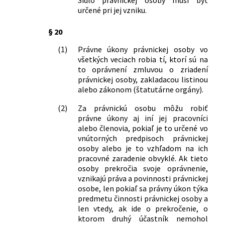
zákonov v znení neskorších predpisov a
vzťahoch medzi zúčastnenými
určené pri jej vzniku.
ktorým sa menia a dopĺňajú niektoré
organizáciami (vlečkové podmienky) v
zákony
znení neskorších predpisov a vyhláška
§ 20
310/2025 Z. z.
Zákon, ktorým sa mení a dopĺňa zákon
č. 9/1984 Zb. o kontejnerovom
(1)
Právne úkony právnickej osoby vo
č. 108/2024 Z. z. o ochrane spotrebiteľa
prepravnom poriadku
všetkých veciach robia tí, ktorí sú na
a o zmene a doplnení niektorých
136/1985 Zb.
Vyhláška Federálneho ministerstva
to oprávnení zmluvou o zriadení
zákonov a ktorým sa menia a dopĺňajú
financií, Ministerstva financií Českej
právnickej osoby, zakladacou listinou
niektoré zákony
socialistickej republiky, Ministerstva
alebo zákonom (štatutárne orgány).
financií Slovenskej socialistickej
republiky a predsedu Štátnej banky
(2)
Za právnickú osobu môžu robiť
právne úkony aj iní jej pracovníci
československej o finančnej, úverovej a
alebo členovia, pokiaľ je to určené vo
inej pomoci družstevnej individuálnej
vnútorných predpisoch právnickej
bytovej výstavbe a modernizácii
osoby alebo je to vzhľadom na ich
rodinných domčekov v osobnom
pracovné zaradenie obvyklé. Ak tieto
vlastníctve
osoby prekročia svoje oprávnenie,
2/1988 Zb.
Nariadenie vlády Slovenskej
vznikajú práva a povinnosti právnickej
socialistickej republiky o predaji tovaru
osobe, len pokiaľ sa právny úkon týka
a poskytovaní iných služieb občanmi na
predmetu činnosti právnickej osoby a
základe povolenia národného výboru
len vtedy, ak ide o prekročenie, o
164/1988 Zb.
Vyhláška Ministerstva obchodu a
ktorom druhý účastník nemohol