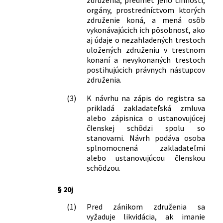
128/1992 Zb.
Nariadenie vlády Českej a Slovenskej
orgány, prostredníctvom ktorých
združenie koná, a mená osôb
Federatívnej Republiky o úprave
vykonávajúcich ich pôsobnosť, ako
náhrady za stratu na zárobku po
aj údaje o nezahladených trestoch
skončení pracovnej neschopnosti
uložených združeniu v trestnom
alebo pri invalidite
konaní a nevykonaných trestoch
462/1992 Zb.
Vyhláška Federálneho ministerstva
postihujúcich právnych nástupcov
dopravy, ktorou sa mení a dopĺňa
združenia.
vyhláška Ministerstva dopravy č.
127/1964 Zb. o mestskom prepravnom
(3)
K návrhu na zápis do registra sa
prikladá zakladateľská zmluva
poriadku v znení neskorších predpisov
alebo zápisnica o ustanovujúcej
208/1994 Z. z.
Nariadenie vlády Slovenskej republiky o
členskej schôdzi spolu so
nájme poľnohospodárskych a lesných
stanovami. Návrh podáva osoba
nehnuteľností a o nájme
splnomocnená zakladateľmi
poľnohospodárskeho podniku
alebo ustanovujúcou členskou
47/1995 Z. z.
Vyhláška Ministerstva zdravotníctva
schôdzou.
Slovenskej republiky, ktorou sa mení
vyhláška ministerstiev zdravotníctva a
§ 20j
spravodlivosti, Štátneho úradu
(1)
Pred zánikom združenia sa
sociálneho zabezpečenia a Ústrednej
vyžaduje likvidácia, ak imanie
rady odborov č. 32/1965 Zb. o