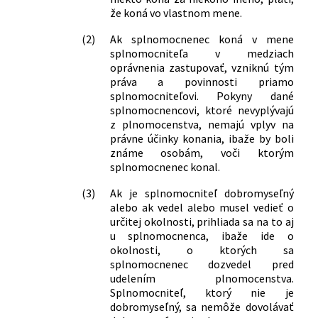
že koná vo vlastnom mene.
(2)
Ak splnomocnenec koná v mene
splnomocniteľa v medziach
oprávnenia zastupovať, vzniknú tým
práva a povinnosti priamo
splnomocniteľovi. Pokyny dané
splnomocnencovi, ktoré nevyplývajú
z plnomocenstva, nemajú vplyv na
právne účinky konania, ibaže by boli
známe osobám, voči ktorým
splnomocnenec konal.
(3)
Ak je splnomocniteľ dobromyseľný
alebo ak vedel alebo musel vedieť o
určitej okolnosti, prihliada sa na to aj
u splnomocnenca, ibaže ide o
okolnosti, o ktorých sa
splnomocnenec dozvedel pred
udelením plnomocenstva.
Splnomocniteľ, ktorý nie je
dobromyseľný, sa nemôže dovolávať