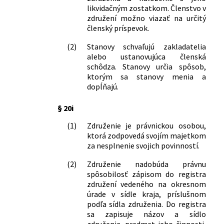
vyhláška ministerstva financí České
likvidačným zostatkom. Členstvo v
socialistické republiky č. 12/1983 Sb., o
združení možno viazať na určitý
pojistných podmínkách pro pojištění
členský príspevok.
odpovědnosti za škody, a vyhláška
(2)
Stanovy schvaľujú zakladatelia
ministerstva financí č. 49/1964 Sb., o
alebo ustanovujúca členská
pojistných podmínkách pro pojištění
schôdza. Stanovy určia spôsob,
osob, ve znění vyhlášky ministerstva
ktorým sa stanovy menia a
financí České socialistické republiky č.
dopĺňajú.
55/1979 Sb.
364/1991 Zb.
Vyhláška Ministerstva financií
§ 20i
Slovenskej republiky, ktorou sa zrušujú
vyhlášky upravujúce poistné podmienky
(1)
Združenie je právnickou osobou,
zmluvného poistenia
ktorá zodpovedá svojím majetkom
za nesplnenie svojich povinností.
386/1991 Zb.
Vyhláška Štátnej banky česko-
slovenskej o platobnom styku a
(2)
Združenie nadobúda právnu
zúčtovaní
spôsobilosť zápisom do registra
440/1991 Zb.
Vyhláška Ministerstva vnútra
združení vedeného na okresnom
Slovenskej republiky, ktorou sa mení a
úrade v sídle kraja, príslušnom
dopĺňa vyhláška o odplate za ústredné
podľa sídla združenia. Do registra
(diaľkové) vykurovanie a za dodávku
sa zapisuje názov a sídlo
teplej vody
združenia, predmet jeho činnosti,