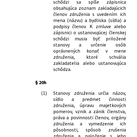
schôdzi sa spíše zápisnica
financií Českej socialistickej republiky,
obsahujúca zoznam zakladajúcich
Ministerstva financií Slovenskej
členov združenia s uvedením ich
socialistickej republiky a predsedu
mena (názvu) a bydliska (sídla) a
Štátnej banky československej č.
podpisy členov. K zmluve alebo
136/1985 Zb. o finančnej, úverovej a inej
zápisnici o ustanovujúcej členskej
pomoci družstevnej a individuálnej
schôdzi musia byť priložené
bytovej výstavbe a modernizácii
stanovy a určenie osôb
oprávnených konať v mene
rodinných domčekov v osobnom
združenia, ktoré schvália
vlastníctve v znení vyhlášky č. 74/1989
zakladatelia alebo ustanovujúca
Zb.
schôdza.
124/1991 Zb.
Vyhláška Federálneho ministerstva
hospodárstva, ktorou sa mení a dopĺňa
§ 20h
vyhláška Federálneho ministerstva pre
technický a investičný rozvoj č.
(1)
Stanovy združenia určia názov,
101/1973 Zb. o projektových súťažiach
sídlo a predmet činnosti
337/1991 Zb.
Vyhláška ministerstva financí České
združenia, úpravu majetkových
pomerov, vznik a zánik členstva,
republiky, kterou se mění vyhláška
práva a povinnosti členov, orgány
ministerstva financí České socialistické
združenia a vymedzenie ich
republiky č. 11/1983 Sb., o pojistných
pôsobnosti, spôsob zrušenia
podmínkách pro pojištění majetku,
združenia a naloženie s jeho