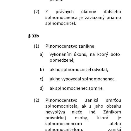
(2)
Z právnych úkonov ďalšieho
splnomocnenca je zaviazaný priamo
splnomocniteľ.
§ 33b
(1)
Plnomocenstvo zanikne
a)
vykonaním úkonu, na ktorý bolo
obmedzené,
b)
ak ho splnomocniteľ odvolal,
c)
ak ho vypovedal splnomocnenec,
d)
ak splnomocnenec zomrie.
(2)
Plnomocenstvo zaniká smrťou
splnomocniteľa, ak z jeho obsahu
nevyplýva niečo iné. Zánikom
právnickej osoby, ktorá je
splnomocnencom alebo
splnomocniteľom, zaniká