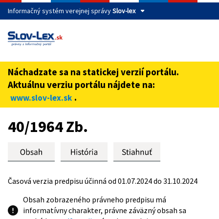
Informačný systém verejnej správy
Slov-lex
Táto stránka je zabezpečená
Buďte pozorní a vždy sa uistite, že zdieľate informácie iba
cez zabezpečenú webovú stránku verejnej správy SR.
Náchadzate sa na statickej verzií portálu.
Zabezpečená stránka vždy začína https:// pred názvom
Aktuálnu verziu portálu nájdete na:
domény webového sídla.
.
www.slov-lex.sk
Preskoč na obsah
40/1964 Zb.
Časová verzia predpisu účinná od 01.07.2024 do 31.10.2024
Obsah zobrazeného právneho predpisu má
informatívny charakter, právne záväzný obsah sa