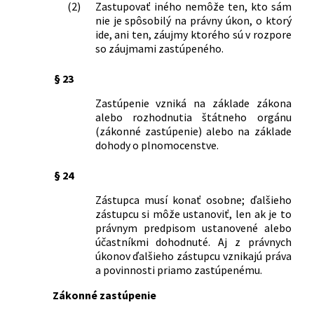
úprave náhrady za stratu na zárobku po
(2)
Zastupovať iného nemôže ten, kto sám
skončení pracovnej neschopnosti
nie je spôsobilý na právny úkon, o ktorý
alebo pri invalidite
ide, ani ten, záujmy ktorého sú v rozpore
so záujmami zastúpeného.
277/2000 Z. z.
Nariadenie vlády Slovenskej republiky o
úprave náhrady za stratu na zárobku po
§ 23
skončení pracovnej neschopnosti
alebo pri invalidite
Zastúpenie vzniká na základe zákona
310/2001 Z. z.
Nariadenie vlády Slovenskej republiky o
alebo rozhodnutia štátneho orgánu
úprave náhrady za stratu na zárobku po
(zákonné zastúpenie) alebo na základe
skončení pracovnej neschopnosti
dohody o plnomocenstve.
alebo pri invalidite
388/2002 Z. z.
Nariadenie vlády Slovenskej republiky o
§ 24
úprave náhrady za stratu na zárobku po
Zástupca musí konať osobne; ďalšieho
skončení pracovnej neschopnosti
zástupcu si môže ustanoviť, len ak je to
alebo pri invalidite
právnym predpisom ustanovené alebo
268/2003 Z. z.
Nariadenie vlády Slovenskej republiky o
účastníkmi dohodnuté. Aj z právnych
úprave náhrady za stratu na zárobku po
úkonov ďalšieho zástupcu vznikajú práva
skončení pracovnej neschopnosti
a povinnosti priamo zastúpenému.
alebo pri invalidite
Zákonné zastúpenie
586/2008 Z. z.
Nariadenie vlády Slovenskej republiky,
ktorým sa mení a dopĺňa nariadenie