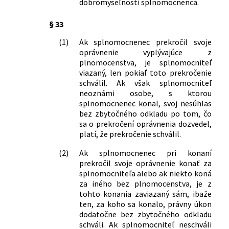
dobromyseľnosti splnomocnenca.
§ 33
(1)
Ak splnomocnenec prekročil svoje
oprávnenie vyplývajúce z
plnomocenstva, je splnomocniteľ
viazaný, len pokiaľ toto prekročenie
schválil. Ak však splnomocniteľ
neoznámi osobe, s ktorou
splnomocnenec konal, svoj nesúhlas
bez zbytočného odkladu po tom, čo
sa o prekročení oprávnenia dozvedel,
platí, že prekročenie schválil.
(2)
Ak splnomocnenec pri konaní
prekročil svoje oprávnenie konať za
splnomocniteľa alebo ak niekto koná
za iného bez plnomocenstva, je z
tohto konania zaviazaný sám, ibaže
ten, za koho sa konalo, právny úkon
dodatočne bez zbytočného odkladu
schváli. Ak splnomocniteľ neschváli