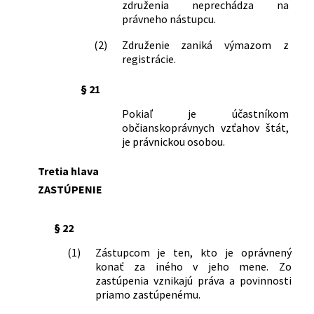
združenia neprechádza na
odškodňovaní bolesti a sťaženia
právneho nástupcu.
spoločenského uplatnenia v znení
neskorších predpisov
(2)
Združenie zaniká výmazom z
87/1995 Z. z.
Nariadenie vlády Slovenskej republiky,
registrácie.
ktorým sa vykonávajú niektoré
ustanovenia Občianskeho zákonníka
§ 21
312/1997 Z. z.
Nariadenie vlády Slovenskej republiky o
Pokiaľ je účastníkom
úprave náhrady za stratu na zárobku po
občianskoprávnych vzťahov štát,
skončení pracovnej neschopnosti
je právnickou osobou.
alebo pri invalidite
19/1999 Z. z.
Vyhláška Ministerstva zdravotníctva
Tretia hlava
Slovenskej republiky, ktorou sa mení
ZASTÚPENIE
vyhláška ministerstiev zdravotníctva a
spravodlivosti, Štátneho úradu
sociálneho zabezpečenia a ústrednej
§ 22
rady odborov č. 32/1965 Zb. o
(1)
Zástupcom je ten, kto je oprávnený
odškodňovaní bolesti a sťaženia
konať za iného v jeho mene. Zo
spoločenského uplatnenia v znení
zastúpenia vznikajú práva a povinnosti
neskorších predpisov
priamo zastúpenému.
220/1999 Z. z.
Nariadenie vlády Slovenskej republiky o