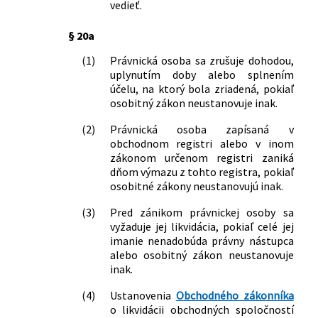
vedieť.
cestovného ruchu Slovenskej
socialistickej republiky o zmene a
§ 20a
doplnení vyhlášky Ministerstva
obchodu Slovenskej socialistickej
(1)
Právnická osoba sa zrušuje dohodou,
republiky č. 100/1982 Zb., ktorou sa
uplynutím doby alebo splnením
vykonávajú niektoré ustanovenia
účelu, na ktorý bola zriadená, pokiaľ
zákona Slovenskej národnej rady č.
osobitný zákon neustanovuje inak.
130/1981 Zb. o vnútornom obchode
(2)
Právnická osoba zapísaná v
74/1989 Zb.
Vyhláška Federálneho ministerstva
obchodnom registri alebo v inom
financií, Ministerstva financií a miezd
zákonom určenom registri zaniká
Českej socialistickej republiky,
dňom výmazu z tohto registra, pokiaľ
Ministerstva financií, cien a miezd
osobitné zákony neustanovujú inak.
Slovenskej socialistickej republiky a
predsedu Štátnej banky
(3)
Pred zánikom právnickej osoby sa
československej, ktorou sa mení a
vyžaduje jej likvidácia, pokiaľ celé jej
dopĺňa vyhláška Federálneho
imanie nenadobúda právny nástupca
alebo osobitný zákon neustanovuje
ministerstva financií, Ministerstva
inak.
financií Českej socialistickej republiky,
Ministerstva financií Slovenskej
(4)
Ustanovenia
Obchodného zákonníka
socialistickej republiky a predsedu
o likvidácii obchodných spoločností
Štátnej banky československej č.