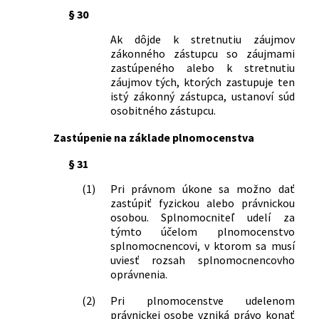
§ 30
Ak dôjde k stretnutiu záujmov
zákonného zástupcu so záujmami
zastúpeného alebo k stretnutiu
záujmov tých, ktorých zastupuje ten
istý zákonný zástupca, ustanoví súd
osobitného zástupcu.
Zastúpenie na základe plnomocenstva
§ 31
(1)
Pri právnom úkone sa možno dať
zastúpiť fyzickou alebo právnickou
osobou. Splnomocniteľ udelí za
týmto účelom plnomocenstvo
splnomocnencovi, v ktorom sa musí
uviesť rozsah splnomocnencovho
oprávnenia.
(2)
Pri plnomocenstve udelenom
právnickej osobe vzniká právo konať