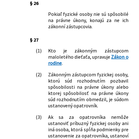
§ 26
vlády Slovenskej republiky č. 87/1995 Z.
z., ktorým sa vykonávajú niektoré
Pokiaľ fyzické osoby nie sú spôsobilé
ustanovenia Občianskeho zákonníka
na právne úkony, konajú za ne ich
281/2010 Z. z.
Nariadenie vlády Slovenskej republiky,
zákonní zástupcovia.
ktorým sa mení a dopĺňa nariadenie
vlády Slovenskej republiky č. 87/1995 Z.
§ 27
z., ktorým sa vykonávajú niektoré
(1)
Kto je zákonným zástupcom
ustanovenia Občianskeho zákonníka v
maloletého dieťaťa, upravuje
Zákon o
znení nariadenia vlády Slovenskej
rodine
.
republiky č. 586/2008 Z. z.
20/2013 Z. z.
Nariadenie vlády Slovenskej republiky,
(2)
Zákonným zástupcom fyzickej osoby,
ktorým sa mení a dopĺňa nariadenie
ktorú súd rozhodnutím pozbavil
spôsobilosti na právne úkony alebo
vlády Slovenskej republiky č. 87/1995 Z.
ktorej spôsobilosť na právne úkony
z., ktorým sa vykonávajú niektoré
súd rozhodnutím obmedzil, je súdom
ustanovenia Občianskeho zákonníka v
ustanovený opatrovník.
znení neskorších predpisov
141/2014 Z. z.
Nariadenie vlády Slovenskej republiky,
(3)
Ak sa za opatrovníka nemôže
ktorým sa mení a dopĺňa nariadenie
ustanoviť príbuzný fyzickej osoby ani
vlády Slovenskej republiky č. 87/1995 Z.
iná osoba, ktorá spĺňa podmienky pre
z., ktorým sa vykonávajú niektoré
ustanovenie za opatrovníka, ustanoví