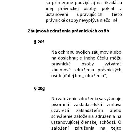
sa primerane použijú aj na likvidáciu
136/1985 Zb. o finančnej, úverovej a inej
inej právnickej osoby, pokiaľ z
pomoci družstevnej a individuálnej
ustanovení upravujúcich tieto
bytovej výstavbe a modernizácii
právnické osoby nevyplýva niečo iné.
rodinných domčekov v osobnom
Záujmové združenia právnických osôb
vlastníctve
146/1990 Zb.
Vyhláška Štátnej banky česko-
§ 20f
slovenskej, Ministerstva financií, cien a
miezd Českej republiky a Ministerstva
Na ochranu svojich záujmov alebo
na dosiahnutie iného účelu môžu
financií, cien a miezd Slovenskej
právnické osoby vytvárať
republiky, ktorou sa mení a dopĺňa
záujmové združenia právnických
vyhláška Ministerstva financií č.
osôb (ďalej len „združenia").
47/1964 Zb. o peňažných službách
občanom v znení neskorších predpisov
§ 20g
73/1991 Zb.
Vyhláška Federálneho ministerstva
financií, Ministerstva financií Českej
Na založenie združenia sa vyžaduje
republiky, Ministerstva financií
písomná zakladateľská zmluva
Slovenskej republiky a Štátnej banky
uzavretá zakladateľmi alebo
schválenie založenia združenia na
česko-slovenskej, ktorou sa mení a
ustanovujúcej členskej schôdzi. O
dopĺňa vyhláška Federálneho
založení združenia na tejto
ministerstva financií, Ministerstva