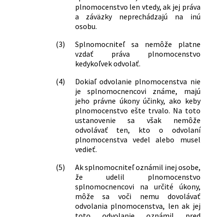
plnomocenstvo len vtedy, ak jej práva
a záväzky neprechádzajú na inú
osobu.
(3)
Splnomocniteľ sa nemôže platne
vzdať práva plnomocenstvo
kedykoľvek odvolať.
(4)
Dokiaľ odvolanie plnomocenstva nie
je splnomocnencovi známe, majú
jeho právne úkony účinky, ako keby
plnomocenstvo ešte trvalo. Na toto
ustanovenie sa však nemôže
odvolávať ten, kto o odvolaní
plnomocenstva vedel alebo musel
vedieť.
(5)
Ak splnomocniteľ oznámil inej osobe,
že udelil plnomocenstvo
splnomocnencovi na určité úkony,
môže sa voči nemu dovolávať
odvolania plnomocenstva, len ak jej
toto odvolanie oznámil pred