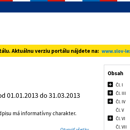
informácie iba cez zabezpečenú
ná stránka vždy začína https://
tálu. Aktuálnu verziu portálu nájdete na:
www.slov-le
Obsah
Čl. I
Čl. III
od 01.01.2013 do 31.03.2013
Čl. IV
Čl. V
isu má informatívny charakter.
Čl. VI
Čl. VII
Otvoriť všetky