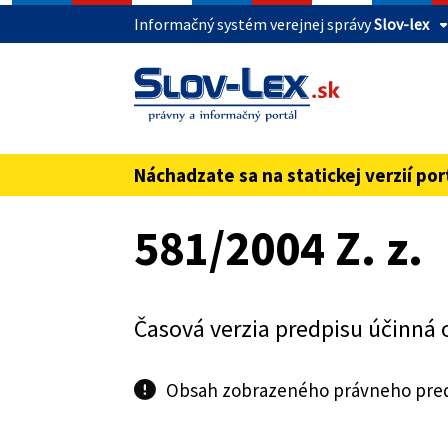
Informačný systém verejnej správy
Slov-lex
Táto stránka je zabezpečená
Buďte pozorní a vždy sa uistite, že zdieľate 
webovú stránku verejnej správy SR. Zabezpeče
pred názvom domény webového sídla.
Náchadzate sa na statickej verzií por
Preskoč na obsah
581/2004 Z. z.
Časová verzia predpisu účinná 
Obsah zobrazeného právneho predp