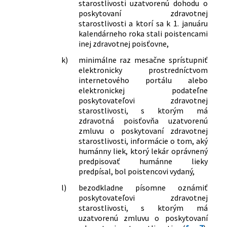
starostlivosti uzatvorenú dohodu o
podmienkach úhrady liekov,
poskytovaní zdravotnej
zdravotníckych pomôcok a
starostlivosti a ktorí sa k 1. januáru
dietetických potravín na základe
kalendárneho roka stali poistencami
verejného zdravotného poistenia a o
inej zdravotnej poisťovne,
zmene a doplnení niektorých zákonov
v znení neskorších predpisov a ktorým
k)
minimálne raz mesačne sprístupniť
elektronicky prostredníctvom
sa menia a dopĺňajú niektoré zákony
internetového portálu alebo
133/2021 Z. z.
Zákon, ktorým sa v súvislosti s druhou
elektronickej podateľne
vlnou pandémie ochorenia COVID-19
poskytovateľovi zdravotnej
menia a dopĺňajú niektoré zákony v
starostlivosti, s ktorým má
oblasti zdravotníctva
zdravotná poisťovňa uzatvorenú
252/2021 Z. z.
Zákon, ktorým sa mení a dopĺňa zákon
zmluvu o poskytovaní zdravotnej
č. 578/2004 Z. z. o poskytovateľoch
starostlivosti, informácie o tom, aký
zdravotnej starostlivosti,
humánny liek, ktorý lekár oprávnený
zdravotníckych pracovníkoch,
predpisovať humánne lieky
stavovských organizáciách v
predpísal, bol poistencovi vydaný,
zdravotníctve a o zmene a doplnení
l)
bezodkladne písomne oznámiť
niektorých zákonov v znení neskorších
poskytovateľovi zdravotnej
predpisov a ktorým sa menia a
starostlivosti, s ktorým má
dopĺňajú niektoré zákony
uzatvorenú zmluvu o poskytovaní
310/2021 Z. z.
Zákon, ktorým sa mení a dopĺňa zákon