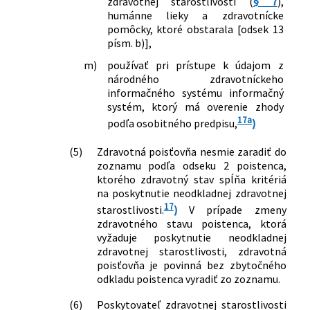
zdravotnej starostlivosti (
§ 7
),
č. 177/2018 Z. z. o niektorých
humánne lieky a zdravotnícke
pomôcky, ktoré obstarala [odsek 13
opatreniach na znižovanie
písm. b)],
administratívnej záťaže využívaním
informačných systémov verejnej správy
m)
používať pri prístupe k údajom z
a o zmene a doplnení niektorých
národného zdravotníckeho
zákonov (zákon proti byrokracii) v
informačného systému informačný
znení zákona č. 221/2019 Z. z. a ktorým
systém, ktorý má overenie zhody
17a
sa menia a dopĺňajú niektoré zákony
podľa osobitného predpisu,
)
358/2021 Z. z.
Zákon o Národnom inštitúte pre
(5)
Zdravotná poisťovňa nesmie zaradiť do
hodnotu a technológie v zdravotníctve
zoznamu podľa odseku 2 poistenca,
a o zmene a doplnení niektorých
ktorého zdravotný stav spĺňa kritériá
zákonov
na poskytnutie neodkladnej zdravotnej
540/2021 Z. z.
Zákon o kategorizácii ústavnej
17
starostlivosti.
)
V prípade zmeny
zdravotnej starostlivosti a o zmene a
zdravotného stavu poistenca, ktorá
doplnení niektorých zákonov
vyžaduje poskytnutie neodkladnej
2/2022 Z. z.
Zákon, ktorým sa mení a dopĺňa zákon
zdravotnej starostlivosti, zdravotná
č. 245/2008 Z. z. o výchove a vzdelávaní
poisťovňa je povinná bez zbytočného
(školský zákon) a o zmene a doplnení
odkladu poistenca vyradiť zo zoznamu.
niektorých zákonov v znení neskorších
predpisov a ktorým sa menia a
(6)
Poskytovateľ zdravotnej starostlivosti