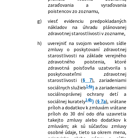
221/2019 Z. z.
Zákon, ktorým sa mení a dopĺňa zákon
zaraďovania a vyraďovania
č. 177/2018 Z. z. o niektorých
poistencov zo zoznamu,
opatreniach na znižovanie
administratívnej záťaže využívaním
g)
viesť evidenciu predpokladaných
nákladov na úhradu plánovanej
informačných systémov verejnej správy
zdravotnej starostlivosti v zozname,
a o zmene a doplnení niektorých
zákonov (zákon proti byrokracii) a
h)
uverejniť na svojom webovom sídle
ktorým sa menia a dopĺňajú niektoré
zmluvy o poskytovaní zdravotnej
zákony
starostlivosti na základe verejného
231/2019 Z. z.
Zákon o výkone detencie a o zmene a
zdravotného poistenia, ktoré
zdravotná poisťovňa uzatvorila s
doplnení niektorých zákonov
poskytovateľmi zdravotnej
398/2019 Z. z.
Zákon, ktorým sa mení a dopĺňa zákon
starostlivosti (
§ 7
), zariadeniami
č. 131/2010 Z. z. o pohrebníctve a
14a
sociálnych služieb
)
a zariadeniami
ktorým sa menia a dopĺňajú niektoré
sociálnoprávnej ochrany detí a
zákony
14b
sociálnej kurately
)
(
§ 7a
), vrátane
125/2020 Z. z.
Zákon, ktorým sa mení a dopĺňa zákon
príloh a dodatkov k zmluvám vrátane
č. 578/2004 Z. z. o poskytovateľoch
príloh do 30 dní odo dňa uzavretia
zdravotnej starostlivosti,
takejto zmluvy alebo dodatkov k
zdravotníckych pracovníkoch,
zmluvám; ak sú súčasťou zmluvy
stavovských organizáciách v
osobné údaje, tieto sa okrem mena,
zdravotníctve a o zmene a doplnení