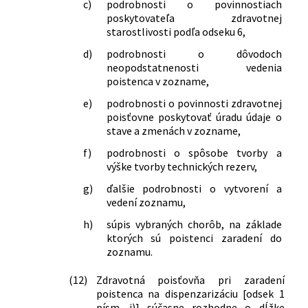
c)
podrobnosti o povinnostiach
predpisov a ktorým sa menia a
poskytovateľa zdravotnej
dopĺňajú niektoré zákony
starostlivosti podľa odseku 6,
285/2023 Z. z.
Zákon, ktorým sa mení a dopĺňa zákon
č. 578/2004 Z. z. o poskytovateľoch
d)
podrobnosti o dôvodoch
neopodstatnenosti vedenia
zdravotnej starostlivosti,
poistenca v zozname,
zdravotníckych pracovníkoch,
stavovských organizáciách v
e)
podrobnosti o povinnosti zdravotnej
zdravotníctve a o zmene a doplnení
poisťovne poskytovať úradu údaje o
niektorých zákonov v znení neskorších
stave a zmenách v zozname,
predpisov a ktorým sa menia a
f)
podrobnosti o spôsobe tvorby a
dopĺňajú niektoré zákony
výške tvorby technických rezerv,
293/2023 Z. z.
Zákon, ktorým sa mení a dopĺňa zákon
g)
ďalšie podrobnosti o vytvorení a
č. 362/2011 Z. z. o liekoch a
vedení zoznamu,
zdravotníckych pomôckach a o zmene
a doplnení niektorých zákonov v znení
h)
súpis vybraných chorôb, na základe
neskorších predpisov a ktorým sa
ktorých sú poistenci zaradení do
menia a dopĺňajú niektoré zákony
zoznamu.
309/2023 Z. z.
Zákon o premenách obchodných
(12)
Zdravotná poisťovňa pri zaradení
spoločností a družstiev a o zmene a
poistenca na dispenzarizáciu [odsek 1
doplnení niektorých zákonov
písm. i)] súčasne rozhodne o dĺžke