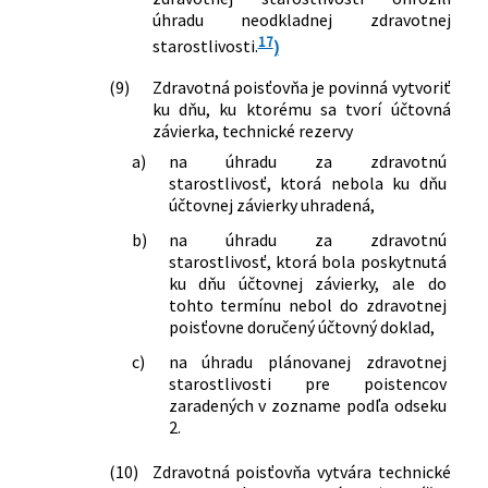
zmene a doplnení niektorých zákonov
úhradu neodkladnej zdravotnej
v znení neskorších predpisov a ktorým
17
starostlivosti.
)
sa menia a dopĺňajú niektoré zákony
267/2022 Z. z.
Zákon, ktorým sa mení a dopĺňa zákon
(9)
Zdravotná poisťovňa je povinná vytvoriť
č. 576/2004 Z. z. o zdravotnej
ku dňu, ku ktorému sa tvorí účtovná
starostlivosti, službách súvisiacich s
závierka, technické rezervy
poskytovaním zdravotnej
a)
na úhradu za zdravotnú
starostlivosti a o zmene a doplnení
starostlivosť, ktorá nebola ku dňu
niektorých zákonov v znení neskorších
účtovnej závierky uhradená,
predpisov a ktorým sa menia a
b)
na úhradu za zdravotnú
dopĺňajú niektoré zákony
starostlivosť, ktorá bola poskytnutá
390/2022 Z. z.
Zákon, ktorým sa mení a dopĺňa zákon
ku dňu účtovnej závierky, ale do
č. 576/2004 Z. z. o zdravotnej
tohto termínu nebol do zdravotnej
starostlivosti, službách súvisiacich s
poisťovne doručený účtovný doklad,
poskytovaním zdravotnej
c)
na úhradu plánovanej zdravotnej
starostlivosti a o zmene a doplnení
starostlivosti pre poistencov
niektorých zákonov v znení neskorších
zaradených v zozname podľa odseku
predpisov a ktorým sa menia a
2.
dopĺňajú niektoré zákony
392/2022 Z. z.
Zákon, ktorým sa mení a dopĺňa zákon
(10)
Zdravotná poisťovňa vytvára technické
č. 580/2004 Z. z. o zdravotnom poistení