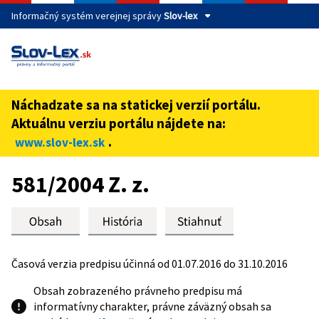
Informačný systém verejnej správy
Slov-lex
Táto stránka je zabezpečená
Buďte pozorní a vždy sa uistite, že zdieľate informácie iba
cez zabezpečenú webovú stránku verejnej správy SR.
Náchadzate sa na statickej verzií portálu.
Zabezpečená stránka vždy začína https:// pred názvom
Aktuálnu verziu portálu nájdete na:
domény webového sídla.
.
www.slov-lex.sk
Preskoč na obsah
581/2004 Z. z.
Časová verzia predpisu účinná od 01.07.2016 do 31.10.2016
Obsah zobrazeného právneho predpisu má
informatívny charakter, právne záväzný obsah sa