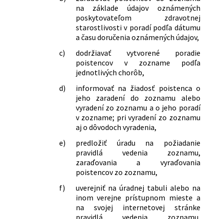
ktorým sa menia a dopĺňajú niektoré
na základe údajov oznámených
zákony
poskytovateľom zdravotnej
351/2018 Z. z.
Zákon, ktorým sa mení a dopĺňa zákon
starostlivosti v poradí podľa dátumu
č. 581/2004 Z. z. o zdravotných
a času doručenia oznámených údajov,
poisťovniach, dohľade nad zdravotnou
c)
dodržiavať vytvorené poradie
starostlivosťou a o zmene a doplnení
poistencov v zozname podľa
niektorých zákonov v znení neskorších
jednotlivých chorôb,
predpisov a o zmene a doplnení
d)
informovať na žiadosť poistenca o
niektorých zákonov
jeho zaradení do zoznamu alebo
35/2019 Z. z.
Zákon o finančnej správe a o zmene a
vyradení zo zoznamu a o jeho poradí
doplnení niektorých zákonov
v zozname; pri vyradení zo zoznamu
139/2019 Z. z.
Zákon, ktorým sa mení a dopĺňa zákon
aj o dôvodoch vyradenia,
č. 578/2004 Z. z. o poskytovateľoch
e)
predložiť úradu na požiadanie
zdravotnej starostlivosti,
pravidlá vedenia zoznamu,
zdravotníckych pracovníkoch,
zaraďovania a vyraďovania
stavovských organizáciách v
poistencov zo zoznamu,
zdravotníctve a o zmene a doplnení
niektorých zákonov v znení neskorších
f)
uverejniť na úradnej tabuli alebo na
inom verejne prístupnom mieste a
predpisov a ktorým sa menia a
na svojej internetovej stránke
dopĺňajú niektoré zákony
pravidlá vedenia zoznamu,