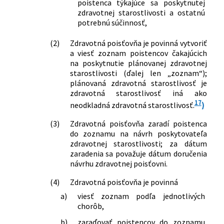
poistenca týkajúce sa poskytnutej
menia a dopĺňajú niektoré zákony
zubno-lekárskej pohotovostnej služby
zdravotnej starostlivosti a ostatnú
177/2018 Z. z.
Zákon o niektorých opatreniach na
a ambulantnej pohotovostnej služby,
potrebnú súčinnosť,
znižovanie administratívnej záťaže
spôsob výpočtu a pravidlá výpočtu
využívaním informačných systémov
týchto úhrad v znení neskorších
(2)
Zdravotná poisťovňa je povinná vytvoriť
verejnej správy a o zmene a doplnení
a viesť zoznam poistencov čakajúcich
predpisov
na poskytnutie plánovanej zdravotnej
niektorých zákonov (zákon proti
17/2026 Z. z.
Vyhláška Ministerstva zdravotníctva
starostlivosti (ďalej len „zoznam“);
byrokracii)
Slovenskej republiky o rozdelení
plánovaná zdravotná starostlivosť je
192/2018 Z. z.
Zákon, ktorým sa mení a dopĺňa zákon
výdavkov verejného zdravotného
zdravotná starostlivosť iná ako
č. 578/2004 Z. z. o poskytovateľoch
poistenia podľa jednotlivých typov
17
neodkladná zdravotná starostlivosť.
)
zdravotnej starostlivosti,
zdravotnej starostlivosti na rok 2026
zdravotníckych pracovníkoch,
(3)
Zdravotná poisťovňa zaradí poistenca
stavovských organizáciách v
do zoznamu na návrh poskytovateľa
zdravotníctve a o zmene a doplnení
zdravotnej starostlivosti; za dátum
niektorých zákonov v znení neskorších
zaradenia sa považuje dátum doručenia
predpisov a ktorým sa menia niektoré
návrhu zdravotnej poisťovni.
zákony
(4)
Zdravotná poisťovňa je povinná
345/2018 Z. z.
Zákon, ktorým sa mení a dopĺňa zákon
č. 343/2015 Z. z. o verejnom obstarávaní
a)
viesť zoznam podľa jednotlivých
chorôb,
a o zmene a doplnení niektorých
zákonov v znení neskorších predpisov a
b)
zaraďovať poistencov do zoznamu