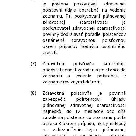
je povinný poskytovať zdravotnej
dopĺňajú niektoré zákony
poisťovni údaje potrebné na vedenie
67/2022 Z. z.
Zákon, ktorým sa mení a dopĺňa zákon
zoznamu. Pri poskytovaní plánovanej
č. 578/2004 Z. z. o poskytovateľoch
zdravotnej starostlivosti je
zdravotnej starostlivosti,
poskytovateľ zdravotnej starostlivosti
zdravotníckych pracovníkoch,
povinný dodržiavať poradie poistencov
stavovských organizáciách v
oznámené zdravotnou poisťovňou
zdravotníctve a o zmene a doplnení
okrem prípadov hodných osobitného
niektorých zákonov v znení neskorších
zreteľa.
predpisov a ktorým sa menia a
(7)
Zdravotná poisťovňa kontroluje
dopĺňajú niektoré zákony
opodstatnenosť zaradenia poistenca do
125/2022 Z. z.
Zákon, ktorým sa mení a dopĺňa zákon
zoznamu a vedenia poistenca v
č. 461/2003 Z. z. o sociálnom poistení v
zozname revíznym lekárom.
znení neskorších predpisov a ktorým sa
menia a dopĺňajú niektoré zákony
(8)
Zdravotná poisťovňa je povinná
266/2022 Z. z.
Zákon, ktorým sa mení a dopĺňa zákon
zabezpečiť poistencovi úhradu
č. 363/2011 Z. z. o rozsahu a
plánovanej zdravotnej starostlivosti
podmienkach úhrady liekov,
najneskôr do 12 mesiacov odo dňa
zaradenia poistenca do zoznamu podľa
zdravotníckych pomôcok a
odseku 3 okrem prípadu, ak by náklady
dietetických potravín na základe
na zabezpečenie tejto plánovanej
verejného zdravotného poistenia a o
zdravotnej starostlivosti ohrozili