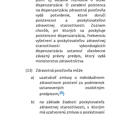
530/2023 Z. z.
Zákon, ktorým sa menia a dopĺňajú
dispenzarizácie. O zaradení poistenca
niektoré zákony v súvislosti so
na dispenzarizáciu zdravotná poisťovňa
zlepšením stavu verejných financií
vydá potvrdenie, ktoré doručí
7/2024 Z. z.
Zákon, ktorým sa mení a dopĺňa zákon
poistencovi a poskytovateľovi
č. 575/2001 Z. z. o organizácii činnosti
zdravotnej starostlivosti. Zoznam
vlády a organizácii ústrednej štátnej
chorôb, pri ktorých sa poskytuje
správy v znení neskorších predpisov a
poistencovi dispenzarizácia, frekvenciu
ktorým sa menia a dopĺňajú niektoré
vyšetrení a poskytovateľov zdravotnej
starostlivosti vykonávajúcich
zákony
dispenzarizáciu ustanoví všeobecne
175/2024 Z. z.
Zákon, ktorým sa mení a dopĺňa zákon
záväzný právny predpis, ktorý vydá
č. 581/2004 Z. z. o zdravotných
ministerstvo zdravotníctva.
poisťovniach, dohľade nad zdravotnou
starostlivosťou a o zmene a doplnení
(13)
Zdravotná poisťovňa môže
niektorých zákonov v znení neskorších
a)
uzatvárať zmluvy o individuálnom
predpisov a ktorým sa mení a dopĺňa
zdravotnom poistení za podmienok
zákon č. 358/2021 Z. z. o Národnom
ustanovených osobitným
inštitúte pre hodnotu a technológie v
18
predpisom,
)
zdravotníctve a o zmene a doplnení
niektorých zákonov v znení neskorších
b)
na základe žiadosti poskytovateľa
zdravotnej starostlivosti, s ktorým
predpisov
má uzatvorenú zmluvu o poskytovaní
360/2024 Z. z.
Zákon, ktorým sa mení a dopĺňa zákon