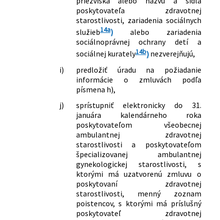
priezviska alebo názvu a sídla
niektorých zákonov v znení neskorších
poskytovateľa zdravotnej
predpisov a ktorým sa menia a
starostlivosti, zariadenia sociálnych
dopĺňajú niektoré zákony
14a
služieb
)
alebo zariadenia
264/2020 Z. z.
Zákon, ktorým sa dopĺňa zákon č.
sociálnoprávnej ochrany detí a
67/2020 Z. z. o niektorých
14b
sociálnej kurately
)
nezverejňujú,
mimoriadnych opatreniach vo
i)
predložiť úradu na požiadanie
finančnej oblasti v súvislosti so šírením
informácie o zmluvách podľa
nebezpečnej nákazlivej ľudskej choroby
písmena h),
COVID-19 v znení neskorších predpisov
a ktorým sa menia a dopĺňajú niektoré
j)
sprístupniť elektronicky do 31.
januára kalendárneho roka
zákony
poskytovateľom všeobecnej
392/2020 Z. z.
Zákon, ktorým sa mení a dopĺňa zákon
ambulantnej zdravotnej
č. 581/2004 Z. z. o zdravotných
starostlivosti a poskytovateľom
poisťovniach, dohľade nad zdravotnou
špecializovanej ambulantnej
starostlivosťou a o zmene a doplnení
gynekologickej starostlivosti, s
niektorých zákonov v znení neskorších
ktorými má uzatvorenú zmluvu o
predpisov a ktorým sa menia a
poskytovaní zdravotnej
dopĺňajú niektoré zákony
starostlivosti, menný zoznam
81/2021 Z. z.
Zákon, ktorým sa mení a dopĺňa zákon
poistencov, s ktorými má príslušný
č. 363/2011 Z. z. o rozsahu a
poskytovateľ zdravotnej