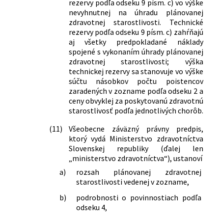
rezervy podľa odseku 9 písm. c) vo výške
a o zmene a doplnení zákona č. 95/2002
nevyhnutnej na úhradu plánovanej
Z. z. o poisťovníctve a o zmene a
zdravotnej starostlivosti. Technické
doplnení niektorých zákonov v znení
rezervy podľa odseku 9 písm. c) zahŕňajú
aj všetky predpokladané náklady
neskorších predpisov a ktorým sa
spojené s vykonaním úhrady plánovanej
dopĺňa zákon č. 581/2004 Z. z. o
zdravotnej starostlivosti; výška
zdravotných poisťovniach, dohľade nad
technickej rezervy sa stanovuje vo výške
zdravotnou starostlivosťou a o zmene
súčtu násobkov počtu poistencov
a doplnení niektorých zákonov v znení
zaradených v zozname podľa odseku 2 a
neskorších predpisov
ceny obvyklej za poskytovanú zdravotnú
420/2022 Z. z.
Zákon, ktorým sa mení a dopĺňa zákon
starostlivosť podľa jednotlivých chorôb.
č. 281/2015 Z. z. o štátnej službe
profesionálnych vojakov a o zmene a
(11)
Všeobecne záväzný právny predpis,
ktorý vydá Ministerstvo zdravotníctva
doplnení niektorých zákonov v znení
Slovenskej republiky (ďalej len
neskorších predpisov a ktorým sa
„ministerstvo zdravotníctva“), ustanoví
menia a dopĺňajú niektoré zákony
518/2022 Z. z.
Zákon, ktorým sa mení a dopĺňa zákon
a)
rozsah plánovanej zdravotnej
starostlivosti vedenej v zozname,
č. 581/2004 Z. z. o zdravotných
poisťovniach, dohľade nad zdravotnou
b)
podrobnosti o povinnostiach podľa
starostlivosťou a o zmene a doplnení
odseku 4,
niektorých zákonov v znení neskorších