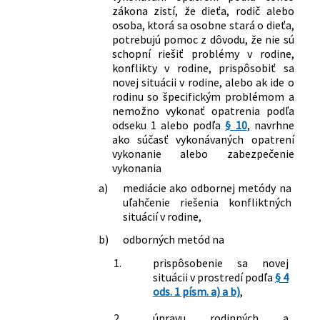
zákona zistí, že dieťa, rodič alebo
osoba, ktorá sa osobne stará o dieťa,
potrebujú pomoc z dôvodu, že nie sú
schopní riešiť problémy v rodine,
konflikty v rodine, prispôsobiť sa
novej situácii v rodine, alebo ak ide o
rodinu so špecifickým problémom a
nemožno vykonať opatrenia podľa
odseku 1 alebo podľa
§ 10
, navrhne
ako súčasť vykonávaných opatrení
vykonanie alebo zabezpečenie
vykonania
a)
mediácie ako odbornej metódy na
uľahčenie riešenia konfliktných
situácií v rodine,
b)
odborných metód na
1.
prispôsobenie sa novej
situácii v prostredí podľa
§ 4
ods. 1 písm. a) a b)
,
2.
úpravu rodinných a