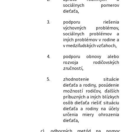
sociálnych pomerov
dieťaťa,
3.
podporu riešenia
výchovných problémov,
sociálnych problémov a
iných problémov v rodine a
v medziľudských vzťahoch,
4.
podporu obnovy alebo
rozvoja rodičovských
zručností,
5.
zhodnotenie situácie
dieťaťa a rodiny, posúdenie
možností rodičov, ďalších
príbuzných a iných blízkych
osôb dieťaťa riešiť situáciu
dieťaťa a rodiny na účely
určenia miery ohrozenia
dieťaťa,
c)
odborných metód na pomoc