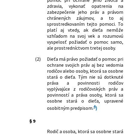
pomoc pri ochrane jeho života a
zdravia, vykonať opatrenia na
zabezpečenie jeho práv a právom
chránených záujmov, a to aj
sprostredkovaním tejto pomoci. To
platí aj vtedy, ak dieťa nemôže
vzhľadom na svoj vek a rozumovú
vyspelosť požiadať o pomoc samo,
ale prostredníctvom tretej osoby.
(2)
Dieťa má právo požiadať o pomoc pri
ochrane svojich práv aj bez vedomia
rodičov alebo osoby, ktorá sa osobne
stará o dieťa. Tým nie sú dotknuté
práva a povinnosti rodičov
vyplývajúce z rodičovských práv a
povinností a práva osoby, ktorá sa
osobne stará o dieťa, upravené
4
osobitným predpisom.
)
§ 9
Rodič a osoba, ktorá sa osobne stará