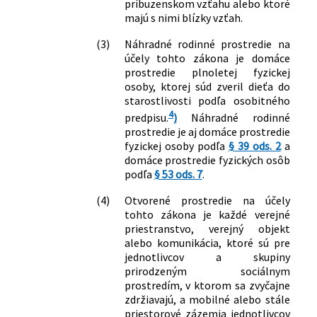
príbuzenskom vzťahu alebo ktoré
predpisov a ktorým sa menia a
majú s nimi blízky vzťah.
dopĺňajú niektoré zákony
406/2025 Z. z.
Zákon o príspevku na pomoc pri
(3)
Náhradné rodinné prostredie na
odkázanosti na pomoc inej fyzickej
účely tohto zákona je domáce
osoby a o zmene a doplnení niektorých
prostredie plnoletej fyzickej
zákonov
osoby, ktorej súd zveril dieťa do
starostlivosti podľa osobitného
4
predpisu.
)
Náhradné rodinné
prostredie je aj domáce prostredie
fyzickej osoby podľa
§ 39 ods. 2
a
domáce prostredie fyzických osôb
podľa
§ 53 ods. 7
.
(4)
Otvorené prostredie na účely
tohto zákona je každé verejné
priestranstvo, verejný objekt
alebo komunikácia, ktoré sú pre
jednotlivcov a skupiny
prirodzeným sociálnym
prostredím, v ktorom sa zvyčajne
zdržiavajú, a mobilné alebo stále
priestorové zázemia jednotlivcov