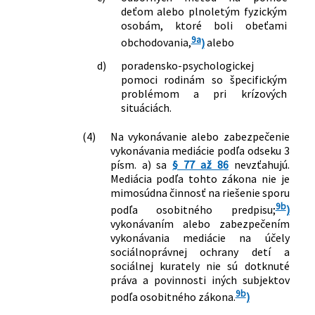
deťom alebo plnoletým fyzickým
osobám, ktoré boli obeťami
9a
obchodovania,
)
alebo
d)
poradensko-psychologickej
pomoci rodinám so špecifickým
problémom a pri krízových
situáciách.
(4)
Na vykonávanie alebo zabezpečenie
vykonávania mediácie podľa odseku 3
písm. a) sa
§ 77 až 86
nevzťahujú.
Mediácia podľa tohto zákona nie je
mimosúdna činnosť na riešenie sporu
9b
podľa osobitného predpisu;
)
vykonávaním alebo zabezpečením
vykonávania mediácie na účely
sociálnoprávnej ochrany detí a
sociálnej kurately nie sú dotknuté
práva a povinnosti iných subjektov
9b
podľa osobitného zákona.
)