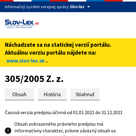
Informačný systém verejnej správy
Slov-lex
Táto stránka je zabezpečená
Buďte pozorní a vždy sa uistite, že zdieľate informácie iba
cez zabezpečenú webovú stránku verejnej správy SR.
Náchadzate sa na statickej verzií portálu.
Zabezpečená stránka vždy začína https:// pred názvom
Aktuálnu verziu portálu nájdete na:
domény webového sídla.
.
www.slov-lex.sk
Preskoč na obsah
305/2005 Z. z.
Časová verzia predpisu účinná od 01.01.2021 do 31.12.2021
Obsah zobrazeného právneho predpisu má
informatívny charakter, právne záväzný obsah sa