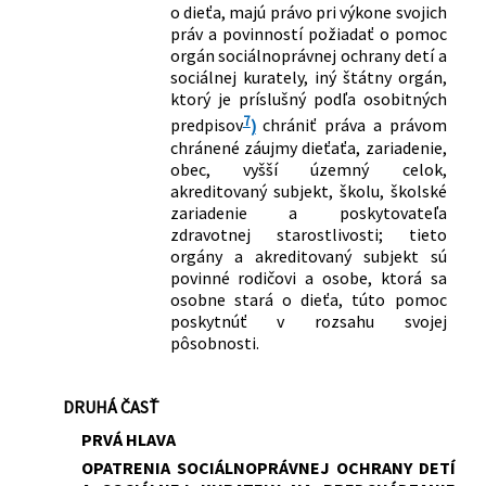
o dieťa, majú právo pri výkone svojich
práv a povinností požiadať o pomoc
orgán sociálnoprávnej ochrany detí a
sociálnej kurately, iný štátny orgán,
ktorý je príslušný podľa osobitných
7
predpisov
)
chrániť práva a právom
chránené záujmy dieťaťa, zariadenie,
obec, vyšší územný celok,
akreditovaný subjekt, školu, školské
zariadenie a poskytovateľa
zdravotnej starostlivosti; tieto
orgány a akreditovaný subjekt sú
povinné rodičovi a osobe, ktorá sa
osobne stará o dieťa, túto pomoc
poskytnúť v rozsahu svojej
pôsobnosti.
DRUHÁ ČASŤ
PRVÁ HLAVA
OPATRENIA SOCIÁLNOPRÁVNEJ OCHRANY DETÍ