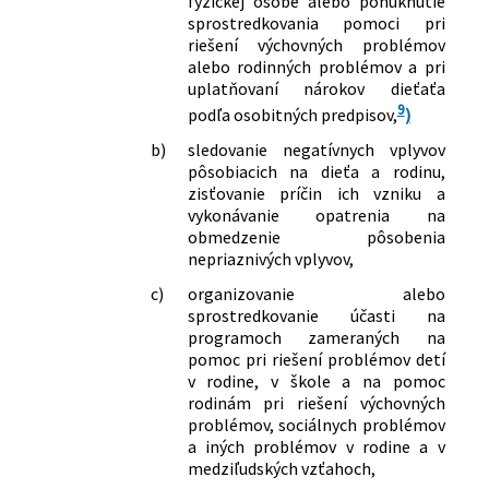
fyzickej osobe alebo ponúknutie
sprostredkovania pomoci pri
riešení výchovných problémov
alebo rodinných problémov a pri
uplatňovaní nárokov dieťaťa
9
podľa osobitných predpisov,
)
b)
sledovanie negatívnych vplyvov
pôsobiacich na dieťa a rodinu,
zisťovanie príčin ich vzniku a
vykonávanie opatrenia na
obmedzenie pôsobenia
nepriaznivých vplyvov,
c)
organizovanie alebo
sprostredkovanie účasti na
programoch zameraných na
pomoc pri riešení problémov detí
v rodine, v škole a na pomoc
rodinám pri riešení výchovných
problémov, sociálnych problémov
a iných problémov v rodine a v
medziľudských vzťahoch,