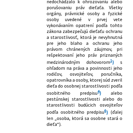
nedochádzalo k ohrozovaniu alebo
porušovaniu práv dieťaťa. Všetky
orgány, právnické osoby a fyzické
osoby uvedené v prvej vete
vykonávaním opatrení podľa tohto
zákona zabezpečujú dieťaťu ochranu
a starostlivosť, ktorá je nevyhnutná
pre jeho blaho a ochranu jeho
právom chránených záujmov, pri
rešpektovaní jeho práv priznaných
1
medzinárodným dohovorom
)
s
ohľadom na práva a povinnosti jeho
rodičov, osvojiteľov, poručníka,
opatrovníka a osoby, ktorej súd zveril
dieťa do osobnej starostlivosti podľa
4
osobitného predpisu
)
alebo
pestúnskej starostlivosti alebo do
starostlivosti budúcich osvojiteľov
6
podľa osobitného predpisu
)
(ďalej
len „osoba, ktorá sa osobne stará o
dieťa“).