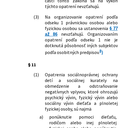
časti tohto zákona sa na výkon
týchto opatrení nevzťahujú.
(3)
Na organizovanie opatrení podľa
odseku 1 právnickou osobou alebo
fyzickou osobou sa ustanovenia
§ 77
až 86
nevzťahujú. Organizovaním
opatrení podľa odseku 1 nie je
dotknutá pôsobnosť iných subjektov
8
podľa osobitných predpisov.
)
§ 11
(1)
Opatrenia sociálnoprávnej ochrany
detí a sociálnej kurately na
obmedzenie a odstraňovanie
negatívnych vplyvov, ktoré ohrozujú
psychický vývin, fyzický vývin alebo
sociálny vývin dieťaťa a plnoletej
fyzickej osoby, sú najmä
a)
ponúknutie pomoci dieťaťu,
rodičom alebo inej plnoletej