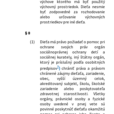
výchove ktorého má byť použitý
výchovný prostriedok. Dieťa nesmie
byť zodpovedné za rozhodovanie
alebo určovanie výchovných
prostriedkov pre iné dieťa.
§ 8
(1)
Dieťa má právo požiadať o pomoc pri
ochrane svojich práv orgán
sociálnoprávnej ochrany detí a
sociálnej kurately, iný štátny orgán,
ktorý je príslušný podľa osobitných
7
predpisov
)
chrániť práva a právom
chránené záujmy dieťaťa, zariadenie,
obec, vyšší územný celok,
akreditovaný subjekt, školu, školské
zariadenie alebo poskytovateľa
zdravotnej starostlivosti. Všetky
orgány, právnické osoby a fyzické
osoby uvedené v prvej vete sú
povinné poskytnúť dieťaťu okamžitú