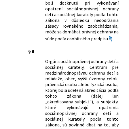
boli dotknuté pri vykonávaní
opatrení sociálnoprávnej ochrany
detí a sociálnej kurately podľa tohto
zákona v dôsledku nedodržania
zásady rovnakého zaobchádzania,
môže sa domáhať právnej ochrany na
5
súde podľa osobitného predpisu.
)
§ 6
Orgán sociálnoprávnej ochrany detí a
sociálnej kurately, Centrum pre
medzinárodnoprávnu ochranu detí a
mládeže, obec, vyšší územný celok,
právnická osoba alebo fyzická osoba,
ktorej bola udelená akreditácia podľa
tohto zákona (ďalej len
„akreditovaný subjekt“), a subjekty,
ktoré vykonávajú opatrenia
sociálnoprávnej ochrany detí a
sociálnej kurately podľa tohto
zákona, sú povinné dbať na to, aby