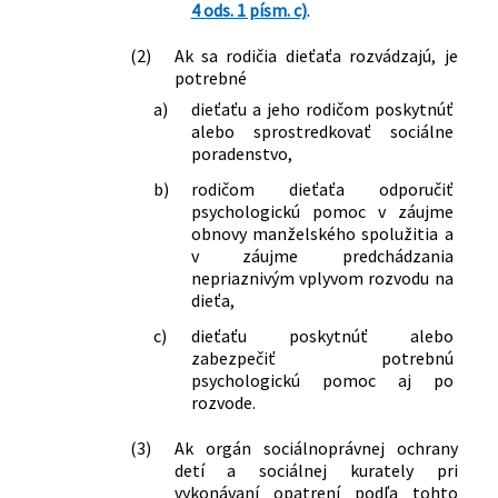
4 ods. 1 písm. c)
.
(2)
Ak sa rodičia dieťaťa rozvádzajú, je
potrebné
a)
dieťaťu a jeho rodičom poskytnúť
alebo sprostredkovať sociálne
poradenstvo,
b)
rodičom dieťaťa odporučiť
psychologickú pomoc v záujme
obnovy manželského spolužitia a
v záujme predchádzania
nepriaznivým vplyvom rozvodu na
dieťa,
c)
dieťaťu poskytnúť alebo
zabezpečiť potrebnú
psychologickú pomoc aj po
rozvode.
(3)
Ak orgán sociálnoprávnej ochrany
detí a sociálnej kurately pri
vykonávaní opatrení podľa tohto