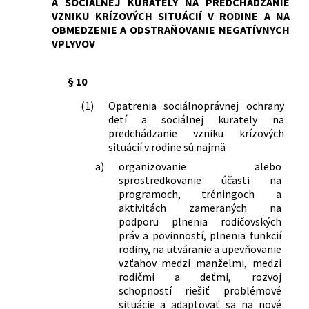
A SOCIÁLNEJ KURATELY NA PREDCHÁDZANIE
VZNIKU KRÍZOVÝCH SITUÁCIÍ V RODINE A NA
OBMEDZENIE A ODSTRAŇOVANIE NEGATÍVNYCH
VPLYVOV
§ 10
(1)
Opatrenia sociálnoprávnej ochrany
detí a sociálnej kurately na
predchádzanie vzniku krízových
situácií v rodine sú najmä
a)
organizovanie alebo
sprostredkovanie účasti na
programoch, tréningoch a
aktivitách zameraných na
podporu plnenia rodičovských
práv a povinností, plnenia funkcií
rodiny, na utváranie a upevňovanie
vzťahov medzi manželmi, medzi
rodičmi a deťmi, rozvoj
schopností riešiť problémové
situácie a adaptovať sa na nové