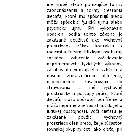
iné hrubé alebo ponižujúce formy
zaobchádzania a formy trestania
dieťaťa, ktoré mu spôsobujú alebo
môžu spôsobiť fyzickú ujmu alebo
psychickú ujmu. Pri vykonávaní
opatrení podľa tohto zákona je
zakázané používať ako výchovný
prostriedok zákaz kontaktu s
rodičmi a ďalšími blízkymi osobami,
sociálne vylúčenie, vyžadovanie
neprimeraných fyzických výkonov,
zásahov do vonkajšieho vzhľadu a
nosenia znevažujúceho oblečenia,
neodôvodnené zasahovanie do
stravovania a iné výchovné
prostriedky a postupy práce, ktoré
dieťaťu môžu spôsobiť poníženie a
môžu neprimerane zasiahnuť do jeho
ľudskej dôstojnosti. Voči dieťaťu je
zakázané použiť výchovný
prostriedok len preto, že je súčasťou
rovnakej skupiny detí ako dieťa, pri