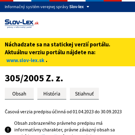
Informačný systém verejnej správy
Slov-lex
Táto stránka je zabezpečená
Buďte pozorní a vždy sa uistite, že zdieľate informácie iba
cez zabezpečenú webovú stránku verejnej správy SR.
Náchadzate sa na statickej verzií portálu.
Zabezpečená stránka vždy začína https:// pred názvom
Aktuálnu verziu portálu nájdete na:
domény webového sídla.
.
www.slov-lex.sk
Preskoč na obsah
305/2005 Z. z.
Časová verzia predpisu účinná od 01.04.2023 do 30.09.2023
Obsah zobrazeného právneho predpisu má
informatívny charakter, právne záväzný obsah sa