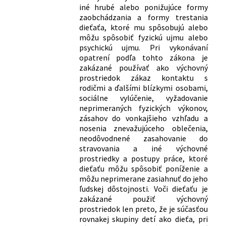
iné hrubé alebo ponižujúce formy
zaobchádzania a formy trestania
dieťaťa, ktoré mu spôsobujú alebo
môžu spôsobiť fyzickú ujmu alebo
psychickú ujmu. Pri vykonávaní
opatrení podľa tohto zákona je
zakázané používať ako výchovný
prostriedok zákaz kontaktu s
rodičmi a ďalšími blízkymi osobami,
sociálne vylúčenie, vyžadovanie
neprimeraných fyzických výkonov,
zásahov do vonkajšieho vzhľadu a
nosenia znevažujúceho oblečenia,
neodôvodnené zasahovanie do
stravovania a iné výchovné
prostriedky a postupy práce, ktoré
dieťaťu môžu spôsobiť poníženie a
môžu neprimerane zasiahnuť do jeho
ľudskej dôstojnosti. Voči dieťaťu je
zakázané použiť výchovný
prostriedok len preto, že je súčasťou
rovnakej skupiny detí ako dieťa, pri