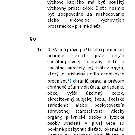
výchove ktorého má byť použitý
výchovný prostriedok. Dieťa nesmie
byť zodpovedné za rozhodovanie
alebo určovanie výchovných
prostriedkov pre iné dieťa.
§ 8
(1)
Dieťa má právo požiadať o pomoc pri
ochrane svojich práv orgán
sociálnoprávnej ochrany detí a
sociálnej kurately, iný štátny orgán,
ktorý je príslušný podľa osobitných
7
predpisov
)
chrániť práva a právom
chránené záujmy dieťaťa, zariadenie,
obec, vyšší územný celok,
akreditovaný subjekt, školu, školské
zariadenie alebo poskytovateľa
zdravotnej starostlivosti. Všetky
orgány, právnické osoby a fyzické
osoby uvedené v prvej vete sú
povinné poskytnúť dieťaťu okamžitú