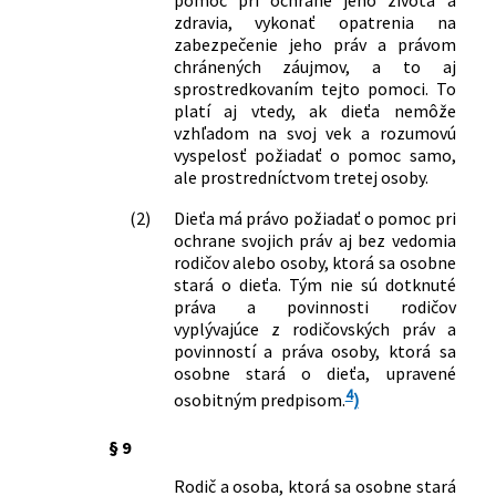
pomoc pri ochrane jeho života a
zdravia, vykonať opatrenia na
zabezpečenie jeho práv a právom
chránených záujmov, a to aj
sprostredkovaním tejto pomoci. To
platí aj vtedy, ak dieťa nemôže
vzhľadom na svoj vek a rozumovú
vyspelosť požiadať o pomoc samo,
ale prostredníctvom tretej osoby.
(2)
Dieťa má právo požiadať o pomoc pri
ochrane svojich práv aj bez vedomia
rodičov alebo osoby, ktorá sa osobne
stará o dieťa. Tým nie sú dotknuté
práva a povinnosti rodičov
vyplývajúce z rodičovských práv a
povinností a práva osoby, ktorá sa
osobne stará o dieťa, upravené
4
osobitným predpisom.
)
§ 9
Rodič a osoba, ktorá sa osobne stará