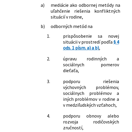
a)
mediácie ako odbornej metódy na
uľahčenie riešenia konfliktných
situácií v rodine,
b)
odborných metód na
1.
prispôsobenie sa novej
situácii v prostredí podľa
§ 4
ods. 1 písm. a) a b)
,
2.
úpravu rodinných a
sociálnych pomerov
dieťaťa,
3.
podporu riešenia
výchovných problémov,
sociálnych problémov a
iných problémov v rodine a
v medziľudských vzťahoch,
4.
podporu obnovy alebo
rozvoja rodičovských
zručností,