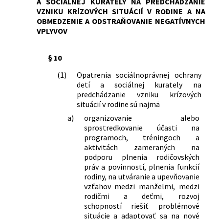
A SOCIÁLNEJ KURATELY NA PREDCHÁDZANIE
VZNIKU KRÍZOVÝCH SITUÁCIÍ V RODINE A NA
OBMEDZENIE A ODSTRAŇOVANIE NEGATÍVNYCH
VPLYVOV
§ 10
(1)
Opatrenia sociálnoprávnej ochrany
detí a sociálnej kurately na
predchádzanie vzniku krízových
situácií v rodine sú najmä
a)
organizovanie alebo
sprostredkovanie účasti na
programoch, tréningoch a
aktivitách zameraných na
podporu plnenia rodičovských
práv a povinností, plnenia funkcií
rodiny, na utváranie a upevňovanie
vzťahov medzi manželmi, medzi
rodičmi a deťmi, rozvoj
schopností riešiť problémové
situácie a adaptovať sa na nové