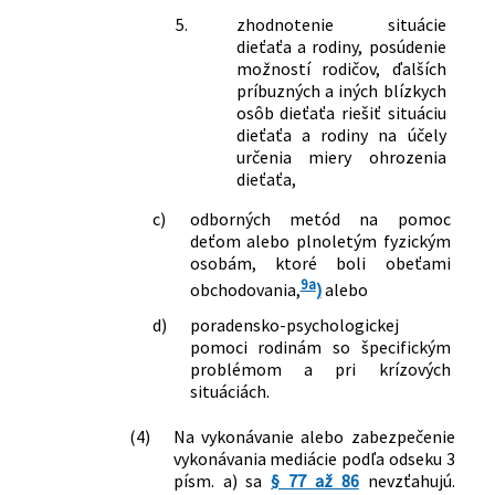
5.
zhodnotenie situácie
dieťaťa a rodiny, posúdenie
možností rodičov, ďalších
príbuzných a iných blízkych
osôb dieťaťa riešiť situáciu
dieťaťa a rodiny na účely
určenia miery ohrozenia
dieťaťa,
c)
odborných metód na pomoc
deťom alebo plnoletým fyzickým
osobám, ktoré boli obeťami
9a
obchodovania,
)
alebo
d)
poradensko-psychologickej
pomoci rodinám so špecifickým
problémom a pri krízových
situáciách.
(4)
Na vykonávanie alebo zabezpečenie
vykonávania mediácie podľa odseku 3
písm. a) sa
§ 77 až 86
nevzťahujú.