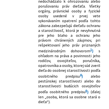
nedochádzalo k ohrozovaniu alebo
porušovaniu práv dieťaťa. Všetky
orgány, právnické osoby a fyzické
osoby uvedené v prvej vete
vykonávaním opatrení podľa tohto
zákona zabezpečujú dieťaťu ochranu
a starostlivosť, ktorá je nevyhnutná
pre jeho blaho a ochranu jeho
právom chránených záujmov, pri
rešpektovaní jeho práv priznaných
1
medzinárodným dohovorom
)
s
ohľadom na práva a povinnosti jeho
rodičov, osvojiteľov, poručníka,
opatrovníka a osoby, ktorej súd zveril
dieťa do osobnej starostlivosti podľa
4
osobitného predpisu
)
alebo
pestúnskej starostlivosti alebo do
starostlivosti budúcich osvojiteľov
6
podľa osobitného predpisu
)
(ďalej
len „osoba, ktorá sa osobne stará o
dieťa“).