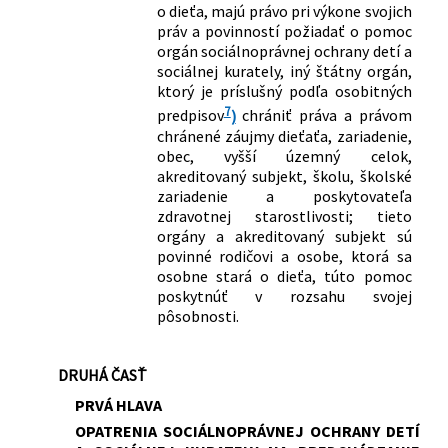
o dieťa, majú právo pri výkone svojich
práv a povinností požiadať o pomoc
orgán sociálnoprávnej ochrany detí a
sociálnej kurately, iný štátny orgán,
ktorý je príslušný podľa osobitných
7
predpisov
)
chrániť práva a právom
chránené záujmy dieťaťa, zariadenie,
obec, vyšší územný celok,
akreditovaný subjekt, školu, školské
zariadenie a poskytovateľa
zdravotnej starostlivosti; tieto
orgány a akreditovaný subjekt sú
povinné rodičovi a osobe, ktorá sa
osobne stará o dieťa, túto pomoc
poskytnúť v rozsahu svojej
pôsobnosti.
DRUHÁ ČASŤ
PRVÁ HLAVA
OPATRENIA SOCIÁLNOPRÁVNEJ OCHRANY DETÍ