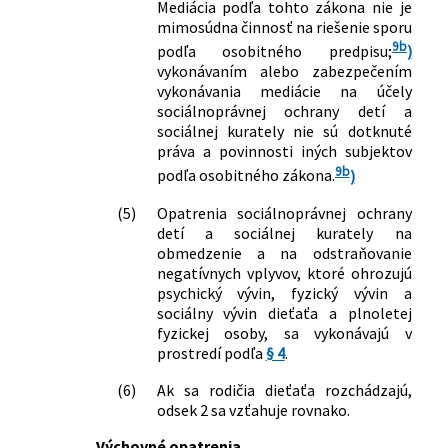
Mediácia podľa tohto zákona nie je
mimosúdna činnosť na riešenie sporu
9b
podľa osobitného predpisu;
)
vykonávaním alebo zabezpečením
vykonávania mediácie na účely
sociálnoprávnej ochrany detí a
sociálnej kurately nie sú dotknuté
práva a povinnosti iných subjektov
9b
podľa osobitného zákona.
)
(5)
Opatrenia sociálnoprávnej ochrany
detí a sociálnej kurately na
obmedzenie a na odstraňovanie
negatívnych vplyvov, ktoré ohrozujú
psychický vývin, fyzický vývin a
sociálny vývin dieťaťa a plnoletej
fyzickej osoby, sa vykonávajú v
prostredí podľa
§ 4
.
(6)
Ak sa rodičia dieťaťa rozchádzajú,
odsek 2 sa vzťahuje rovnako.
Výchovné opatrenia