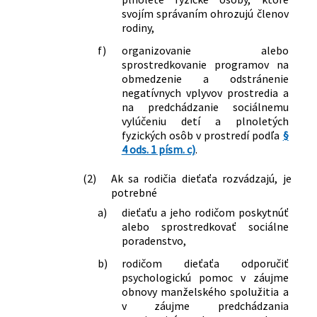
svojím správaním ohrozujú členov
rodiny,
f)
organizovanie alebo
sprostredkovanie programov na
obmedzenie a odstránenie
negatívnych vplyvov prostredia a
na predchádzanie sociálnemu
vylúčeniu detí a plnoletých
fyzických osôb v prostredí podľa
§
4 ods. 1 písm. c)
.
(2)
Ak sa rodičia dieťaťa rozvádzajú, je
potrebné
a)
dieťaťu a jeho rodičom poskytnúť
alebo sprostredkovať sociálne
poradenstvo,
b)
rodičom dieťaťa odporučiť
psychologickú pomoc v záujme
obnovy manželského spolužitia a
v záujme predchádzania