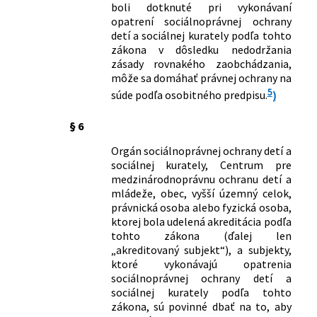
boli dotknuté pri vykonávaní
opatrení sociálnoprávnej ochrany
detí a sociálnej kurately podľa tohto
zákona v dôsledku nedodržania
zásady rovnakého zaobchádzania,
môže sa domáhať právnej ochrany na
5
súde podľa osobitného predpisu.
)
§ 6
Orgán sociálnoprávnej ochrany detí a
sociálnej kurately, Centrum pre
medzinárodnoprávnu ochranu detí a
mládeže, obec, vyšší územný celok,
právnická osoba alebo fyzická osoba,
ktorej bola udelená akreditácia podľa
tohto zákona (ďalej len
„akreditovaný subjekt“), a subjekty,
ktoré vykonávajú opatrenia
sociálnoprávnej ochrany detí a
sociálnej kurately podľa tohto
zákona, sú povinné dbať na to, aby