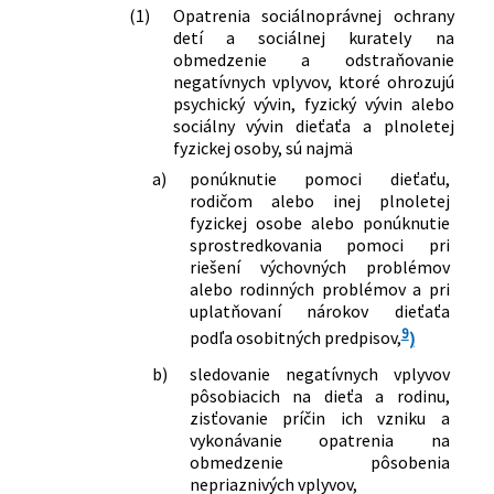
(1)
Opatrenia sociálnoprávnej ochrany
detí a sociálnej kurately na
obmedzenie a odstraňovanie
negatívnych vplyvov, ktoré ohrozujú
psychický vývin, fyzický vývin alebo
sociálny vývin dieťaťa a plnoletej
fyzickej osoby, sú najmä
a)
ponúknutie pomoci dieťaťu,
rodičom alebo inej plnoletej
fyzickej osobe alebo ponúknutie
sprostredkovania pomoci pri
riešení výchovných problémov
alebo rodinných problémov a pri
uplatňovaní nárokov dieťaťa
9
podľa osobitných predpisov,
)
b)
sledovanie negatívnych vplyvov
pôsobiacich na dieťa a rodinu,
zisťovanie príčin ich vzniku a
vykonávanie opatrenia na
obmedzenie pôsobenia
nepriaznivých vplyvov,