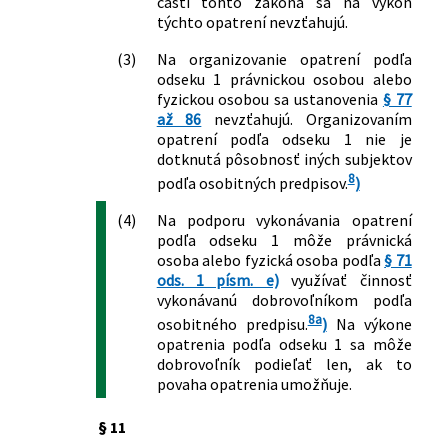
časti tohto zákona sa na výkon
týchto opatrení nevzťahujú.
(3)
Na organizovanie opatrení podľa
odseku 1 právnickou osobou alebo
fyzickou osobou sa ustanovenia
§ 77
až 86
nevzťahujú. Organizovaním
opatrení podľa odseku 1 nie je
dotknutá pôsobnosť iných subjektov
8
podľa osobitných predpisov.
)
(4)
Na podporu vykonávania opatrení
podľa odseku 1 môže právnická
osoba alebo fyzická osoba podľa
§ 71
ods. 1 písm. e)
využívať činnosť
vykonávanú dobrovoľníkom podľa
8a
osobitného predpisu.
)
Na výkone
opatrenia podľa odseku 1 sa môže
dobrovoľník podieľať len, ak to
povaha opatrenia umožňuje.
§ 11