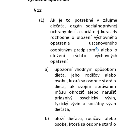
§ 12
(1)
Ak je to potrebné v záujme
dieťaťa, orgán sociálnoprávnej
ochrany detí a sociálnej kurately
rozhodne o uložení výchovného
opatrenia ustanoveného
4
osobitným predpisom
)
alebo o
uložení týchto výchovných
opatrení:
a)
upozorní vhodným spôsobom
dieťa, jeho rodičov alebo
osobu, ktorá sa osobne stará o
dieťa, ak svojím správaním
môžu ohroziť alebo narušiť
priaznivý psychický vývin,
fyzický vývin a sociálny vývin
dieťaťa,
b)
uloží dieťaťu, rodičovi alebo
osobe, ktorá sa osobne stará o