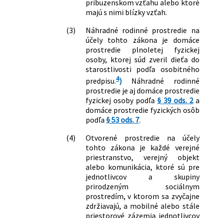
príbuzenskom vzťahu alebo ktoré
predpisov a ktorým sa menia a
majú s nimi blízky vzťah.
dopĺňajú niektoré zákony
406/2025 Z. z.
Zákon o príspevku na pomoc pri
(3)
Náhradné rodinné prostredie na
odkázanosti na pomoc inej fyzickej
účely tohto zákona je domáce
osoby a o zmene a doplnení niektorých
prostredie plnoletej fyzickej
zákonov
osoby, ktorej súd zveril dieťa do
starostlivosti podľa osobitného
4
predpisu.
)
Náhradné rodinné
prostredie je aj domáce prostredie
fyzickej osoby podľa
§ 39 ods. 2
a
domáce prostredie fyzických osôb
podľa
§ 53 ods. 7
.
(4)
Otvorené prostredie na účely
tohto zákona je každé verejné
priestranstvo, verejný objekt
alebo komunikácia, ktoré sú pre
jednotlivcov a skupiny
prirodzeným sociálnym
prostredím, v ktorom sa zvyčajne
zdržiavajú, a mobilné alebo stále
priestorové zázemia jednotlivcov