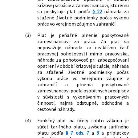
krízovej situácie a zamestnancovi, ktorému
sa poskytuje plat podľa
§ 22
náhrada za
sťažené životné podmienky počas výkonu
práce vo verejnom záujme v zahraničí.
(3)
Plat je peňažné plnenie poskytované
zamestnancovi za prácu. Za plat sa
nepovažuje náhrada za neaktívnu časť
pracovnej pohotovosti mimo pracoviska,
náhrada za pohotovosť pri zabezpečovaní
opatrení v období krízovej situácie, náhrada
za sťažené životné podmienky počas
výkonu práce vo verejnom záujme v
zahraničí a plnenia poskytované
zamestnancovi podľa osobitných predpisov
v súvislosti s vykonávaním pracovných
činností, najmä odstupné, odchodné a
cestovné náhrady.
(4)
Funkčný plat na účely tohto zákona je
súčet tarifného platu, zvýšenia tarifného
platu podľa
§ 7 ods. 7
a
8
a príplatkov