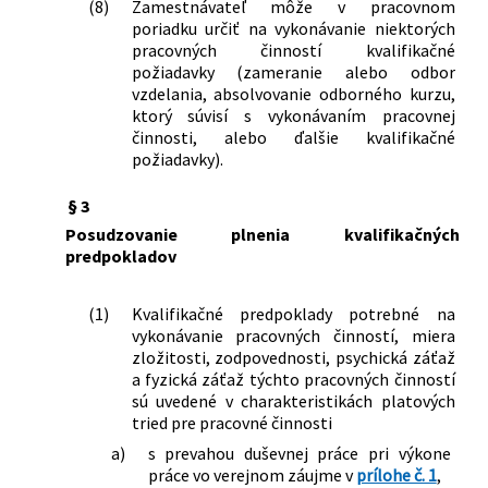
(8)
Zamestnávateľ môže v pracovnom
neskorších predpisov v znení
poriadku určiť na vykonávanie niektorých
neskorších predpisov a ktorým sa
pracovných činností kvalifikačné
menia a dopĺňajú niektoré zákony
požiadavky (zameranie alebo odbor
376/2024 Z. z.
Zákon o integrovanej posudkovej
vzdelania, absolvovanie odborného kurzu,
činnosti a o zmene a doplnení
ktorý súvisí s vykonávaním pracovnej
niektorých zákonov
činnosti, alebo ďalšie kvalifikačné
požiadavky).
154/2025 Z. z.
Zákon, ktorým sa mení a dopĺňa zákon
č. 55/2017 Z. z. o štátnej službe a o
§ 3
zmene a doplnení niektorých zákonov
v znení neskorších predpisov a ktorým
Posudzovanie plnenia kvalifikačných
sa menia a dopĺňajú niektoré zákony
predpokladov
191/2025 Z. z.
Zákon, ktorým sa mení a dopĺňa zákon
č. 553/2003 Z. z. o odmeňovaní
(1)
Kvalifikačné predpoklady potrebné na
niektorých zamestnancov pri výkone
vykonávanie pracovných činností, miera
práce vo verejnom záujme a o zmene a
zložitosti, zodpovednosti, psychická záťaž
doplnení niektorých zákonov v znení
a fyzická záťaž týchto pracovných činností
neskorších predpisov a ktorým sa mení
sú uvedené v charakteristikách platových
tried pre pracovné činnosti
a dopĺňa zákon č. 138/2019 Z. z. o
pedagogických zamestnancoch a
a)
s prevahou duševnej práce pri výkone
odborných zamestnancoch a o zmene
práce vo verejnom záujme v
prílohe č. 1
,