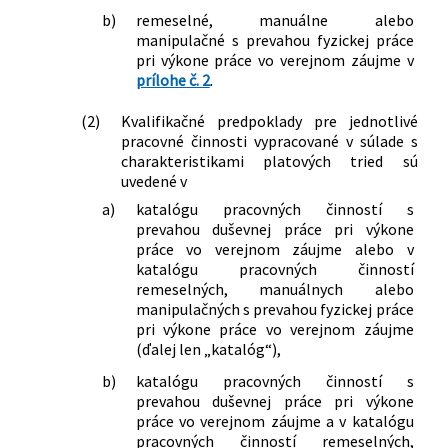
a doplnení niektorých zákonov v znení
b)
remeselné, manuálne alebo
neskorších predpisov
manipulačné s prevahou fyzickej práce
325/2025 Z. z.
Zákon, ktorým sa mení a dopĺňa zákon
pri výkone práce vo verejnom záujme v
č. 138/2019 Z. z. o pedagogických
prílohe č. 2
.
zamestnancoch a odborných
zamestnancoch a o zmene a doplnení
(2)
Kvalifikačné predpoklady pre jednotlivé
niektorých zákonov v znení neskorších
pracovné činnosti vypracované v súlade s
predpisov a ktorým sa menia a
charakteristikami platových tried sú
uvedené v
dopĺňajú niektoré zákony
406/2025 Z. z.
Zákon o príspevku na pomoc pri
a)
katalógu pracovných činností s
odkázanosti na pomoc inej fyzickej
prevahou duševnej práce pri výkone
osoby a o zmene a doplnení niektorých
práce vo verejnom záujme alebo v
katalógu pracovných činností
zákonov
remeselných, manuálnych alebo
manipulačných s prevahou fyzickej práce
pri výkone práce vo verejnom záujme
(ďalej len „katalóg“),
b)
katalógu pracovných činností s
prevahou duševnej práce pri výkone
práce vo verejnom záujme a v katalógu
pracovných činností remeselných,