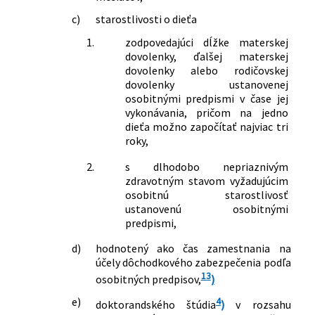
c)
starostlivosti o dieťa
1.
zodpovedajúci dĺžke materskej
dovolenky, ďalšej materskej
dovolenky alebo rodičovskej
dovolenky ustanovenej
osobitnými predpismi v čase jej
vykonávania, pričom na jedno
dieťa možno započítať najviac tri
roky,
2.
s dlhodobo nepriaznivým
zdravotným stavom vyžadujúcim
osobitnú starostlivosť
ustanovenú osobitnými
predpismi,
d)
hodnotený ako čas zamestnania na
účely dôchodkového zabezpečenia podľa
13
osobitných predpisov,
)
e)
4
doktorandského štúdia
)
v rozsahu