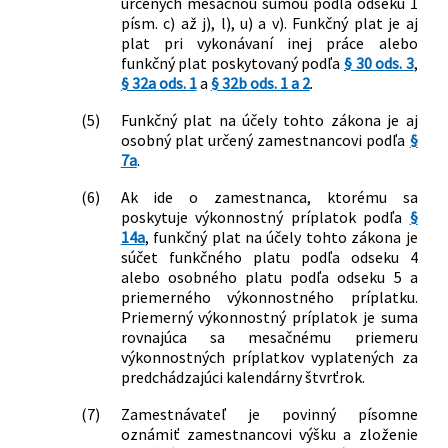
určených mesačnou sumou podľa odseku 1
písm. c) až j), l), u) a v). Funkčný plat je aj
plat pri vykonávaní inej práce alebo
funkčný plat poskytovaný podľa
§ 30 ods. 3
,
§ 32a ods. 1
a
§ 32b ods. 1 a 2
.
(5)
Funkčný plat na účely tohto zákona je aj
osobný plat určený zamestnancovi podľa
§
7a
.
(6)
Ak ide o zamestnanca, ktorému sa
poskytuje výkonnostný príplatok podľa
§
14a
, funkčný plat na účely tohto zákona je
súčet funkčného platu podľa odseku 4
alebo osobného platu podľa odseku 5 a
priemerného výkonnostného príplatku.
Priemerný výkonnostný príplatok je suma
rovnajúca sa mesačnému priemeru
výkonnostných príplatkov vyplatených za
predchádzajúci kalendárny štvrťrok.
(7)
Zamestnávateľ je povinný písomne
oznámiť zamestnancovi výšku a zloženie