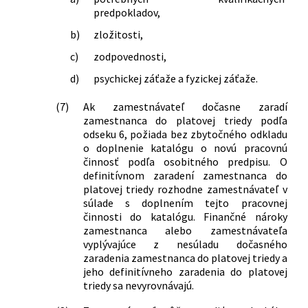
predpokladov,
b)
zložitosti,
c)
zodpovednosti,
d)
psychickej záťaže a fyzickej záťaže.
(7)
Ak zamestnávateľ dočasne zaradí
zamestnanca do platovej triedy podľa
odseku 6, požiada bez zbytočného odkladu
o doplnenie katalógu o novú pracovnú
činnosť podľa osobitného predpisu. O
definitívnom zaradení zamestnanca do
platovej triedy rozhodne zamestnávateľ v
súlade s doplnením tejto pracovnej
činnosti do katalógu. Finančné nároky
zamestnanca alebo zamestnávateľa
vyplývajúce z nesúladu dočasného
zaradenia zamestnanca do platovej triedy a
jeho definitívneho zaradenia do platovej
triedy sa nevyrovnávajú.