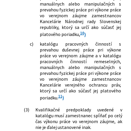
manuálnych alebo manipulačných s
prevahou fyzickej práce pri výkone práce
vo verejnom záujme zamestnancov
Kancelárie Národnej rady Slovenskej
republiky, ktorý sa určí ako súčasť jej
10
platového poriadku,
)
c)
katalógu pracovných činností s
prevahou duševnej práce pri výkone
práce vo verejnom záujme a v katalógu
pracovných činností remeselných,
manuálnych alebo manipulačných s
prevahou fyzickej práce pri výkone práce
vo verejnom záujme zamestnancov
Kancelárie verejného ochrancu práv,
ktorý sa určí ako súčasť jej platového
11
poriadku.
)
(3)
Kvalifikačné predpoklady uvedené v
katalógu musí zamestnanec spĺňať po celý
čas výkonu práce vo verejnom záujme, ak
nie je ďalej ustanovené inak.