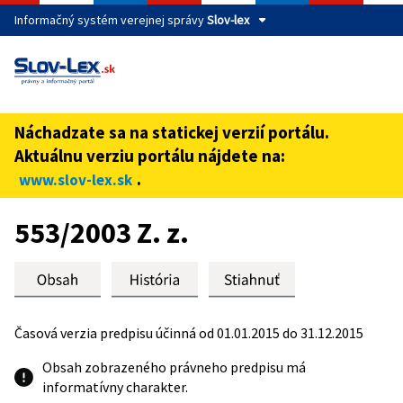
Informačný systém verejnej správy
Slov-lex
Táto stránka je zabezpečená
Buďte pozorní a vždy sa uistite, že zdieľate informácie iba
cez zabezpečenú webovú stránku verejnej správy SR.
Náchadzate sa na statickej verzií portálu.
Zabezpečená stránka vždy začína https:// pred názvom
Aktuálnu verziu portálu nájdete na:
domény webového sídla.
.
www.slov-lex.sk
Preskoč na obsah
553/2003 Z. z.
Časová verzia predpisu účinná od 01.01.2015 do 31.12.2015
Obsah zobrazeného právneho predpisu má
informatívny charakter.