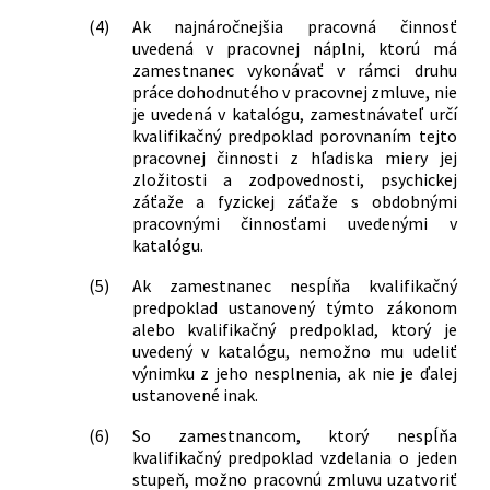
(4)
Ak najnáročnejšia pracovná činnosť
uvedená v pracovnej náplni, ktorú má
zamestnanec vykonávať v rámci druhu
práce dohodnutého v pracovnej zmluve, nie
je uvedená v katalógu, zamestnávateľ určí
kvalifikačný predpoklad porovnaním tejto
pracovnej činnosti z hľadiska miery jej
zložitosti a zodpovednosti, psychickej
záťaže a fyzickej záťaže s obdobnými
pracovnými činnosťami uvedenými v
katalógu.
(5)
Ak zamestnanec nespĺňa kvalifikačný
predpoklad ustanovený týmto zákonom
alebo kvalifikačný predpoklad, ktorý je
uvedený v katalógu, nemožno mu udeliť
výnimku z jeho nesplnenia, ak nie je ďalej
ustanovené inak.
(6)
So zamestnancom, ktorý nespĺňa
kvalifikačný predpoklad vzdelania o jeden
stupeň, možno pracovnú zmluvu uzatvoriť