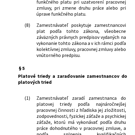
funkčného platu pri uzatvorení pracovnej
zmluvy, pri zmene druhu práce alebo pri
úprave funkčného platu.
(8)
Zamestnávateľ poskytuje zamestnancovi
plat podľa tohto zákona, všeobecne
záväzných právnych predpisov vydaných na
vykonanie tohto zákona a v ich rámci podľa
kolektívnej zmluvy, pracovnej zmluvy alebo
vnútorného predpisu.
§ 5
Platové triedy a zaraďovanie zamestnancov do
platových tried
(1)
Zamestnávateľ zaradí zamestnanca do
platovej triedy podľa najnáročnejšej
pracovnej činnosti z hľadiska jej zložitosti,
zodpovednosti, fyzickej záťaže a psychickej
záťaže, ktorú má vykonávať podľa druhu
práce dohodnutého v pracovnej zmluve, a
podľa splnenia kvalifikačných