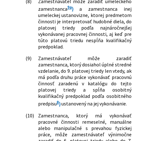
(8)
Zamestnávateľ môže zaradiť umeleckého
9a
zamestnanca
)
a zamestnanca inej
umeleckej ustanovizne, ktorej predmetom
činnosti je interpretovať hudobné diela, do
platovej triedy podľa najnáročnejšej
vykonávanej pracovnej činnosti, aj keď pre
túto platovú triedu nespĺňa kvalifikačný
predpoklad.
(9)
Zamestnávateľ môže zaradiť
zamestnanca, ktorý dosiahol úplné stredné
vzdelanie, do 9. platovej triedy len vtedy, ak
má podľa druhu práce vykonávať pracovnú
činnosť zaradenú v katalógu do tejto
platovej triedy a spĺňa osobitný
kvalifikačný predpoklad podľa osobitného
8
predpisu
)
ustanovený na jej vykonávanie.
(10)
Zamestnanca, ktorý má vykonávať
pracovné činnosti remeselné, manuálne
alebo manipulačné s prevahou fyzickej
práce, môže zamestnávateľ výnimočne
zaradiť do 6. platovej triedy alebo do 7.