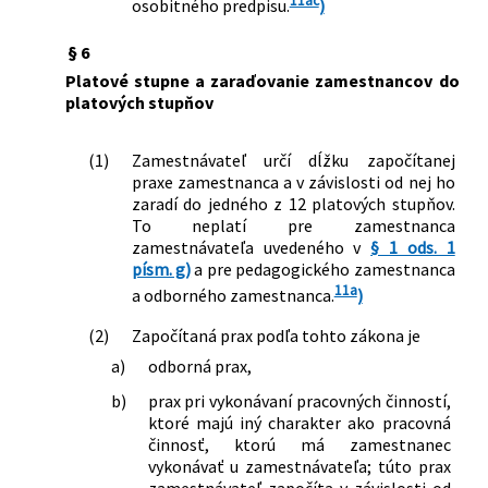
11ac
osobitného predpisu.
)
§ 6
Platové stupne a zaraďovanie zamestnancov do
platových stupňov
(1)
Zamestnávateľ určí dĺžku započítanej
praxe zamestnanca a v závislosti od nej ho
zaradí do jedného z 12 platových stupňov.
To neplatí pre zamestnanca
zamestnávateľa uvedeného v
§ 1 ods. 1
písm. g)
a pre pedagogického zamestnanca
11a
a odborného zamestnanca.
)
(2)
Započítaná prax podľa tohto zákona je
a)
odborná prax,
b)
prax pri vykonávaní pracovných činností,
ktoré majú iný charakter ako pracovná
činnosť, ktorú má zamestnanec
vykonávať u zamestnávateľa; túto prax