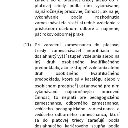
platovej triedy podľa ním vykonávanej
najnáročnejšej pracovnej činnosti, ak na jej
vykonávanie podľa rozhodnutia
zamestnávateľa stačí stredné vzdelanie v
príslušnom učebnom odbore a najmenej
päť rokov odbornej praxe.
(11)
Pri zaradení zamestnanca do platovej
triedy zamestnávateľ neprihliada na
dosiahnutý vyšší stupeň vzdelania alebo na
iný druh osobitného kvalifikačného
predpokladu, ako je stupeň vzdelania alebo
druh osobitného kvalifikačného
predpokladu, ktoré sú v katalógu alebo v
8
osobitnom predpise
)
ustanovené pre ním
vykonávanú najnáročnejšiu pracovnú
činnosť; to neplatí pre pedagogického
zamestnanca, odborného zamestnanca,
vedúceho pedagogického zamestnanca a
vedúceho odborného zamestnanca, ktorí
sa do platovej triedy zaraďujú podľa
dosiahnutého kariérového stupňa podľa