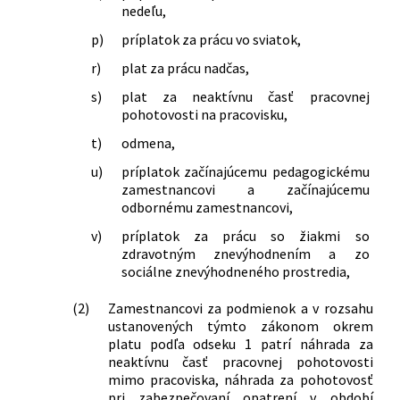
nedeľu,
p)
príplatok za prácu vo sviatok,
r)
plat za prácu nadčas,
s)
plat za neaktívnu časť pracovnej
pohotovosti na pracovisku,
t)
odmena,
u)
príplatok začínajúcemu pedagogickému
zamestnancovi a začínajúcemu
odbornému zamestnancovi,
v)
príplatok za prácu so žiakmi so
zdravotným znevýhodnením a zo
sociálne znevýhodneného prostredia,
(2)
Zamestnancovi za podmienok a v rozsahu
ustanovených týmto zákonom okrem
platu podľa odseku 1 patrí náhrada za
neaktívnu časť pracovnej pohotovosti
mimo pracoviska, náhrada za pohotovosť
pri zabezpečovaní opatrení v období