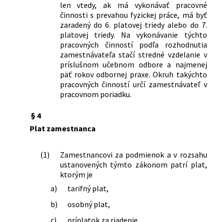
len vtedy, ak má vykonávať pracovné
činnosti s prevahou fyzickej práce, má byť
zaradený do 6. platovej triedy alebo do 7.
platovej triedy. Na vykonávanie týchto
pracovných činností podľa rozhodnutia
zamestnávateľa stačí stredné vzdelanie v
príslušnom učebnom odbore a najmenej
päť rokov odbornej praxe. Okruh takýchto
pracovných činností určí zamestnávateľ v
pracovnom poriadku.
§ 4
Plat zamestnanca
(1)
Zamestnancovi za podmienok a v rozsahu
ustanovených týmto zákonom patrí plat,
ktorým je
a)
tarifný plat,
b)
osobný plat,
c)
príplatok za riadenie,