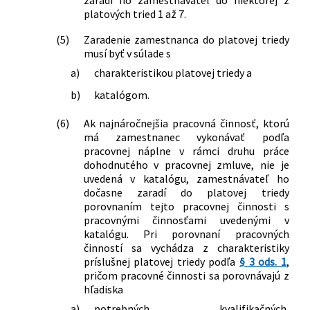
zaradí ho zamestnávateľ do niektorej z
platových tried 1 až 7.
(5)
Zaradenie zamestnanca do platovej triedy
musí byť v súlade s
a)
charakteristikou platovej triedy a
b)
katalógom.
(6)
Ak najnáročnejšia pracovná činnosť, ktorú
má zamestnanec vykonávať podľa
pracovnej náplne v rámci druhu práce
dohodnutého v pracovnej zmluve, nie je
uvedená v katalógu, zamestnávateľ ho
dočasne zaradí do platovej triedy
porovnaním tejto pracovnej činnosti s
pracovnými činnosťami uvedenými v
katalógu. Pri porovnaní pracovných
činností sa vychádza z charakteristiky
príslušnej platovej triedy podľa
§ 3 ods. 1
,
pričom pracovné činnosti sa porovnávajú z
hľadiska
a)
potrebných kvalifikačných