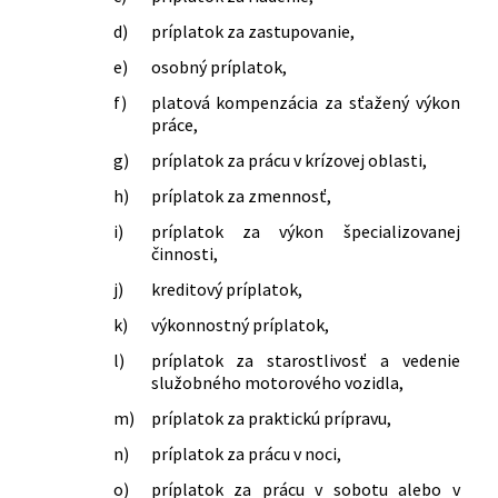
d)
príplatok za zastupovanie,
e)
osobný príplatok,
f)
platová kompenzácia za sťažený výkon
práce,
g)
príplatok za prácu v krízovej oblasti,
h)
príplatok za zmennosť,
i)
príplatok za výkon špecializovanej
činnosti,
j)
kreditový príplatok,
k)
výkonnostný príplatok,
l)
príplatok za starostlivosť a vedenie
služobného motorového vozidla,
m)
príplatok za praktickú prípravu,
n)
príplatok za prácu v noci,
o)
príplatok za prácu v sobotu alebo v