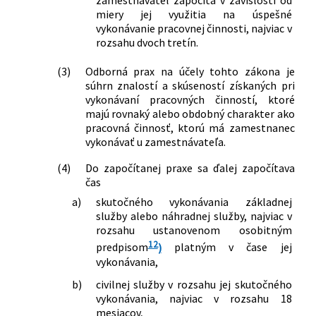
zamestnávateľ započíta v závislosti od
miery jej využitia na úspešné
vykonávanie pracovnej činnosti, najviac v
rozsahu dvoch tretín.
(3)
Odborná prax na účely tohto zákona je
súhrn znalostí a skúseností získaných pri
vykonávaní pracovných činností, ktoré
majú rovnaký alebo obdobný charakter ako
pracovná činnosť, ktorú má zamestnanec
vykonávať u zamestnávateľa.
(4)
Do započítanej praxe sa ďalej započítava
čas
a)
skutočného vykonávania základnej
služby alebo náhradnej služby, najviac v
rozsahu ustanovenom osobitným
12
predpisom
)
platným v čase jej
vykonávania,
b)
civilnej služby v rozsahu jej skutočného
vykonávania, najviac v rozsahu 18
mesiacov,