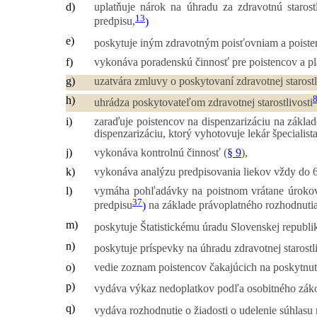
d)
uplatňuje nárok na úhradu za zdravotnú starostl
13
predpisu,
)
e)
poskytuje iným zdravotným poisťovniam a poiste
f)
vykonáva poradenskú činnosť pre poistencov a pla
g)
uzatvára zmluvy o poskytovaní zdravotnej starostli
h)
uhrádza poskytovateľom zdravotnej starostlivosti
i)
zaraďuje poistencov na dispenzarizáciu na zákla
dispenzarizáciu, ktorý vyhotovuje lekár špecialist
j)
vykonáva kontrolnú činnosť (
§ 9
),
k)
vykonáva analýzu predpisovania liekov vždy do 6
l)
vymáha pohľadávky na poistnom vrátane úrokov 
37
predpisu
)
na základe právoplatného rozhodnutia
m)
poskytuje Štatistickému úradu Slovenskej republiky
n)
poskytuje príspevky na úhradu zdravotnej staros
o)
vedie zoznam poistencov čakajúcich na poskytnutie
p)
vydáva výkaz nedoplatkov podľa osobitného zák
q)
vydáva rozhodnutie o žiadosti o udelenie súhlasu 