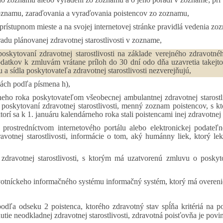
zoznamu, zaraďovania a vyraďovania poistencov zo zoznamu,
e prístupnom mieste a na svojej internetovej stránke pravidlá vedenia
du plánovanej zdravotnej starostlivosti v zozname,
kytovaní zdravotnej starostlivosti na základe verejného zdravotnéh
 dodatkov k zmluvám vrátane príloh do 30 dní odo dňa uzavretia take
 a sídla poskytovateľa zdravotnej starostlivosti nezverejňujú,
vách podľa písmena h),
rneho roka poskytovateľom všeobecnej ambulantnej zdravotnej starost
 poskytovaní zdravotnej starostlivosti, menný zoznam poistencov, s kt
torí sa k 1. januáru kalendárneho roka stali poistencami inej zdravotnej
 prostredníctvom internetového portálu alebo elektronickej podateľn
votnej starostlivosti, informácie o tom, aký humánny liek, ktorý le
ravotnej starostlivosti, s ktorým má uzatvorenú zmluvu o poskytova
votníckeho informačného systému informačný systém, ktorý má overeni
ľa odseku 2 poistenca, ktorého zdravotný stav spĺňa kritériá na posk
utie neodkladnej zdravotnej starostlivosti, zdravotná poisťovňa je po