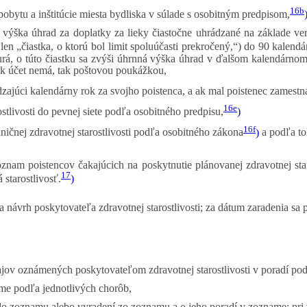
16b
ta pobytu a inštitúcie miesta bydliska v súlade s osobitným predpisom,
 výška úhrad za doplatky za lieky čiastočne uhrádzané na základe ver
len „čiastka, o ktorú bol limit spoluúčasti prekročený,“) do 90 kalend
urá, o túto čiastku sa zvýši úhrnná výška úhrad v ďalšom kalendárnom 
 ak účet nemá, tak poštovou poukážkou,
ajúci kalendárny rok za svojho poistenca, a ak mal poistenec zamestn
16e
stlivosti do pevnej siete podľa osobitného predpisu,
)
16f
aničnej zdravotnej starostlivosti podľa osobitného zákona
)
a podľa to
znam poistencov čakajúcich na poskytnutie plánovanej zdravotnej staro
17
 starostlivosť.
)
 návrh poskytovateľa zdravotnej starostlivosti; za dátum zaradenia sa
jov oznámených poskytovateľom zdravotnej starostlivosti v poradí po
me podľa jednotlivých chorôb,
 do zoznamu alebo vyradení zo zoznamu a o jeho poradí v zozname; pri