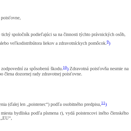
j poisťovne,
 tichý spoločník podieľajúci sa na činnosti týchto právnických osôb,
9
lebo veľkodistribútora liekov a zdravotníckych pomôcok.
)
10
ie zodpovední za spôsobenú škodu.
)
Zdravotná poisťovňa nesmie na
o člena dozornej rady zdravotnej poisťovne.
11
nia (ďalej len „poistenec“) podľa osobitného predpisu,
)
 miesta bydliska podľa písmena r), vydá poistencovi iného členského
m „EU“,