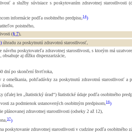
ivosť a služby súvisiace s poskytovaním zdravotnej starostlivosti (ď
14
ncom informácie podľa osobitného predpisu,
)
titeľov poistného,
vosti (
§ 7
),
8
)
úhradu za poskytnutú zdravotnú starostlivosť,
de návrhu poskytovateľa zdravotnej starostlivosti, s ktorým má uzatv
a, obsahuje aj dĺžku dispenzarizácie,
0 dní po skončení štvrťroka,
z omeškania, pohľadávky za poskytnutú zdravotnú starostlivosť a p
 úradu,
 (ďalej len „štatistický úrad“) štatistické údaje podľa osobitného predp
16
tlivosti za podmienok ustanovených osobitným predpisom,
)
 plánovanej zdravotnej starostlivosti (odseky 2 až 12),
37
ona,
)
na poskytovanie zdravotnej starostlivosti v cudzine podľa osobitného z