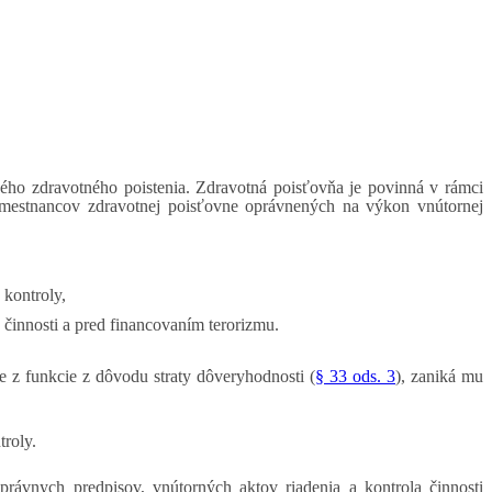
ého zdravotného poistenia. Zdravotná poisťovňa je povinná v rámci
 zamestnancov zdravotnej poisťovne oprávnených na výkon vnútornej
 kontroly,
 činnosti a pred financovaním terorizmu.
e z funkcie z dôvodu straty dôveryhodnosti (
§ 33 ods. 3
), zaniká mu
roly.
rávnych predpisov, vnútorných aktov riadenia a kontrola činnosti