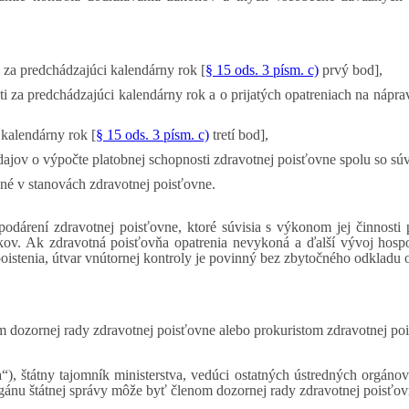
 za predchádzajúci kalendárny rok [
§ 15 ods. 3 písm. c)
prvý bod],
i za predchádzajúci kalendárny rok a o prijatých opatreniach na nápra
 kalendárny rok [
§ 15 ods. 3 písm. c)
tretí bod],
jov o výpočte platobnej schopnosti zdravotnej poisťovne spolu so súv
čené v stanovách zdravotnej poisťovne.
spodárení zdravotnej poisťovne, ktoré súvisia s výkonom jej činnosti
tkov. Ak zdravotná poisťovňa opatrenia nevykoná a ďalší vývoj hospo
stenia, útvar vnútornej kontroly je povinný bez zbytočného odkladu o 
m dozornej rady zdravotnej poisťovne alebo prokuristom zdravotnej po
a“), štátny tajomník ministerstva, vedúci ostatných ústredných orgánov
gánu štátnej správy môže byť členom dozornej rady zdravotnej poisťovn