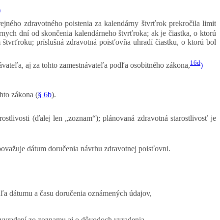
)
ejného zdravotného poistenia za kalendárny štvrťrok prekročila limit
árnych dní od skončenia kalendárneho štvrťroka; ak je čiastka, o ktorú
štvrťroku; príslušná zdravotná poisťovňa uhradí čiastku, o ktorú bol
16d
ávateľa, aj za tohto zamestnávateľa podľa osobitného zákona,
)
hto zákona (
§ 6b
).
stlivosti (ďalej len „zoznam“); plánovaná zdravotná starostlivosť je
 považuje dátum doručenia návrhu zdravotnej poisťovni.
dľa dátumu a času doručenia oznámených údajov,
 vyradení zo zoznamu aj o dôvodoch vyradenia,