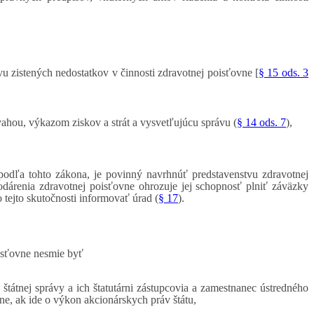
vu zistených nedostatkov v činnosti zdravotnej poisťovne [
§ 15 ods. 3
ahou, výkazom ziskov a strát a vysvetľujúcu správu (
§ 14 ods. 7
),
 podľa tohto zákona, je povinný navrhnúť predstavenstvu zdravotnej
dárenia zdravotnej poisťovne ohrozuje jej schopnosť plniť záväzky
tejto skutočnosti informovať úrad (
§ 17
).
isťovne nesmie byť
 štátnej správy a ich štatutárni zástupcovia a zamestnanec ústredného
e, ak ide o výkon akcionárskych práv štátu,