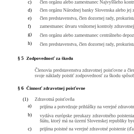
c)
člen orgánu alebo zamestnanec Najvyššieho kontr
d)
člen orgánu Národnej banky Slovenska alebo jej 
e)
člen predstavenstva, člen dozornej rady, prokuris
f)
zamestnanec útvaru vnútornej kontroly zdravotnej
g)
člen orgánu alebo zamestnanec centrálneho depozi
h)
člen predstavenstva, člen dozornej rady, prokurist
§ 5
Zodpovednosť za škodu
Členovia predstavenstva zdravotnej poisťovne a čle
svoje náklady poistiť zodpovednosť za škodu spôsob
§ 6
Činnosť zdravotnej poisťovne
(1)
Zdravotná poisťovňa
a)
prijíma a potvrdzuje prihlášky na verejné zdravot
b)
vydáva európske preukazy zdravotného poistenia
štátu, ktorý má na území Slovenskej republiky by
c)
prijíma poistné na verejné zdravotné poistenie (ďa