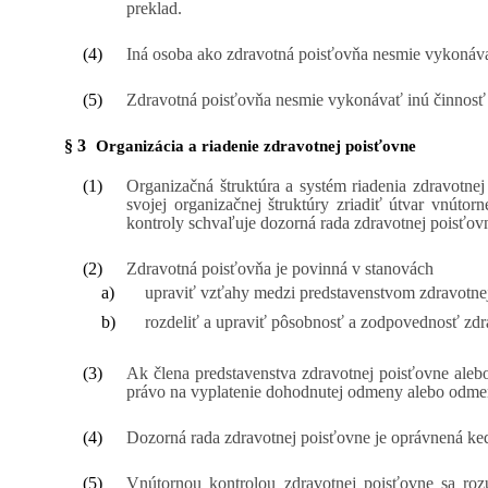
preklad.
(4)
Iná osoba ako zdravotná poisťovňa nesmie vykonávať
(5)
Zdravotná poisťovňa nesmie vykonávať inú činnosť
§ 3
Organizácia a riadenie zdravotnej poisťovne
(1)
Organizačná štruktúra a systém riadenia zdravotn
svojej organizačnej štruktúry zriadiť útvar vnút
kontroly schvaľuje dozorná rada zdravotnej poisťov
(2)
Zdravotná poisťovňa je povinná v stanovách
a)
upraviť vzťahy medzi predstavenstvom zdravotnej
b)
rozdeliť a upraviť pôsobnosť a zodpovednosť zdra
(3)
Ak člena predstavenstva zdravotnej poisťovne aleb
právo na vyplatenie dohodnutej odmeny alebo odme
(4)
Dozorná rada zdravotnej poisťovne je oprávnená ked
(5)
Vnútornou kontrolou zdravotnej poisťovne sa roz