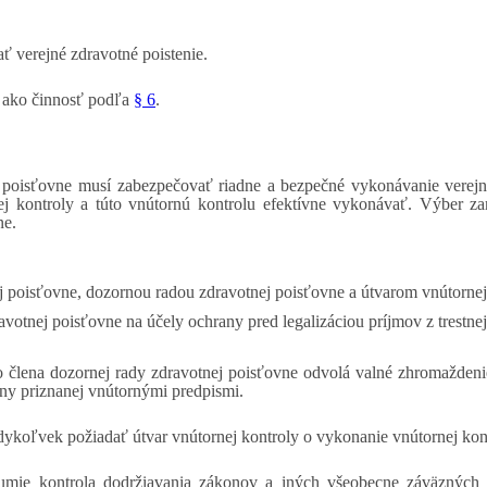
 verejné zdravotné poistenie.
 ako činnosť podľa
§ 6
.
ej poisťovne musí zabezpečovať riadne a bezpečné vykonávanie verejn
ornej kontroly a túto vnútornú kontrolu efektívne vykonávať. Výber
ne.
 poisťovne, dozornou radou zdravotnej poisťovne a útvarom vnútornej
votnej poisťovne na účely ochrany pred legalizáciou príjmov z trestnej
o člena dozornej rady zdravotnej poisťovne odvolá valné zhromaždeni
ny priznanej vnútornými predpismi.
ykoľvek požiadať útvar vnútornej kontroly o vykonanie vnútornej kont
umie kontrola dodržiavania zákonov a iných všeobecne záväzných p