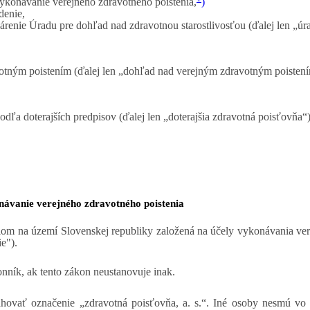
ykonávanie verejného zdravotného poistenia,
)
denie,
dárenie Úradu pre dohľad nad zdravotnou starostlivosťou (ďalej len „úr
tným poistením (ďalej len „dohľad nad verejným zdravotným poistení
odľa doterajších predpisov (ďalej len „doterajšia zdravotná poisťovňa“)
návanie verejného zdravotného poistenia
lom na území Slovenskej republiky založená na účely vykonávania ver
e").
ník, ak tento zákon neustanovuje inak.
hovať označenie „zdravotná poisťovňa, a. s.“. Iné osoby nesmú vo