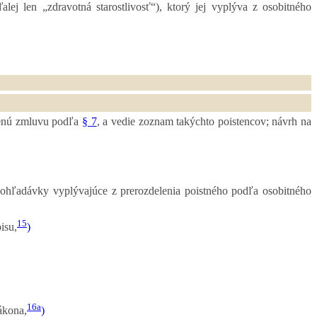
alej len „zdravotná starostlivosť“), ktorý jej vyplýva z osobitného
orenú zmluvu podľa
§ 7
, a vedie zoznam takýchto poistencov; návrh na
ohľadávky vyplývajúce z prerozdelenia poistného podľa osobitného
15
isu,
)
16a
ákona,
)