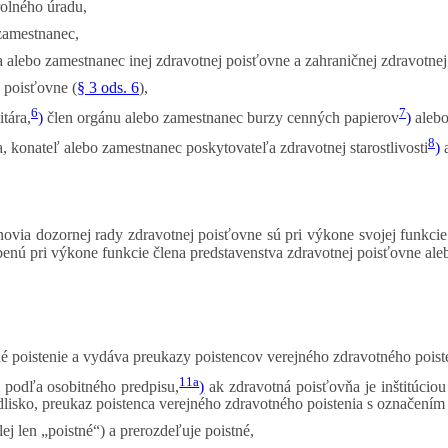
olného úradu,
zamestnanec,
ta alebo zamestnanec inej zdravotnej poisťovne a zahraničnej zdravotne
 poisťovne (
§ 3 ods. 6
),
6
7
tára,
)
člen orgánu alebo zamestnanec burzy cenných papierov
)
alebo
8
a, konateľ alebo zamestnanec poskytovateľa zdravotnej starostlivosti
)
a
novia dozornej rady zdravotnej poisťovne sú pri výkone svojej funkc
enú pri výkone funkcie člena predstavenstva zdravotnej poisťovne aleb
né poistenie a vydáva preukazy poistencov verejného zdravotného poiste
11a
 podľa osobitného predpisu,
)
ak zdravotná poisťovňa je inštitúciou
dlisko, preukaz poistenca verejného zdravotného poistenia s označení
lej len „poistné“) a prerozdeľuje poistné,