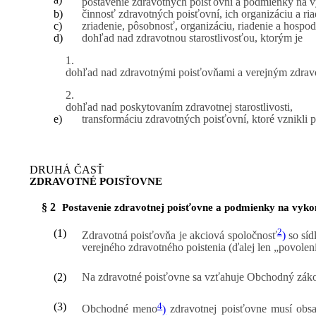
postavenie zdravotných poisťovní a podmienky na v
b)
činnosť zdravotných poisťovní, ich organizáciu a ria
c)
zriadenie, pôsobnosť, organizáciu, riadenie a hospo
d)
dohľad nad zdravotnou starostlivosťou, ktorým je
1.
dohľad nad zdravotnými poisťovňami a verejným zdravo
2.
dohľad nad poskytovaním zdravotnej starostlivosti,
e)
transformáciu zdravotných poisťovní, ktoré vznikli p
DRUHÁ ČASŤ
ZDRAVOTNÉ POISŤOVNE
§ 2
Postavenie zdravotnej poisťovne a podmienky na vyko
2
(1)
Zdravotná poisťovňa je akciová spoločnosť
)
so síd
verejného zdravotného poistenia (ďalej len „povoleni
(2)
Na zdravotné poisťovne sa vzťahuje Obchodný zákon
4
(3)
Obchodné meno
)
zdravotnej poisťovne musí obsa