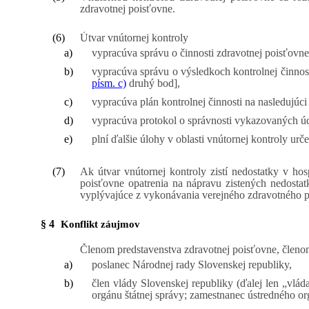
zdravotnej poisťovne.
(6)
Útvar vnútornej kontroly
a)
vypracúva správu o činnosti zdravotnej poisťovne
b)
vypracúva správu o výsledkoch kontrolnej činnost
písm. c)
druhý bod],
c)
vypracúva plán kontrolnej činnosti na nasledujúci
d)
vypracúva protokol o správnosti vykazovaných úda
e)
plní ďalšie úlohy v oblasti vnútornej kontroly ur
(7)
Ak útvar vnútornej kontroly zistí nedostatky v ho
poisťovne opatrenia na nápravu zistených nedosta
vyplývajúce z vykonávania verejného zdravotného poi
§ 4
Konflikt záujmov
Členom predstavenstva zdravotnej poisťovne, členo
a)
poslanec Národnej rady Slovenskej republiky,
b)
člen vlády Slovenskej republiky (ďalej len „vlád
orgánu štátnej správy; zamestnanec ústredného or