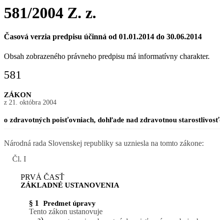
581/2004 Z. z.
Časová verzia predpisu účinná od 01.01.2014 do 30.06.2014
Obsah zobrazeného právneho predpisu má informatívny charakter.
581
ZÁKON
z 21. októbra 2004
o zdravotných poisťovniach, dohľade nad zdravotnou starostlivos
Národná rada Slovenskej republiky sa uzniesla na tomto zákone:
Čl. I
PRVÁ ČASŤ
ZÁKLADNÉ USTANOVENIA
§ 1
Predmet úpravy
Tento zákon ustanovuje
a)