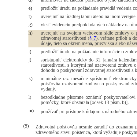
e)
predložiť úradu na požiadanie pravidlá vedenia 
f)
uverejniť na úradnej tabuli alebo na inom verejn
g)
viesť evidenciu predpokladaných nákladov na úhra
h)
uverejniť na svojom webovom sídle zmluvy o pos
zdravotnej starostlivosti (
§ 7
), vrátane príloh a
údaje, tieto sa okrem mena, priezviska alebo názvu
i)
predložiť úradu na požiadanie informácie o zmlu
j)
sprístupniť elektronicky do 31. januára kalendá
starostlivosti, s ktorými má uzatvorenú zmluvu o
dohodu o poskytovaní zdravotnej starostlivosti a k
k)
minimálne raz mesačne sprístupniť elektronicky
poisťovňa uzatvorenú zmluvu o poskytovaní zdra
vydaný,
l)
bezodkladne písomne oznámiť poskytovateľovi zd
pomôcky, ktoré obstarala [odsek 13 písm. b)],
m)
používať pri prístupe k údajom z národného zdra
(5)
Zdravotná poisťovňa nesmie zaradiť do zoznamu pod
zdravotného stavu poistenca, ktorá vyžaduje poskytn