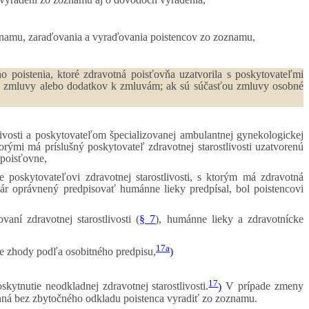
 zoznamu, zaraďovania a vyraďovania poistencov zo zoznamu,
o poistenia, ktoré zdravotná poisťovňa uzatvorila s poskytovateľmi
jto zmluvy alebo dodatkov k zmluvám; ak sú súčasťou zmluvy osobné
livosti a poskytovateľom špecializovanej ambulantnej gynekologickej
orými má príslušný poskytovateľ zdravotnej starostlivosti uzatvorenú
 poisťovne,
e poskytovateľovi zdravotnej starostlivosti, s ktorým má zdravotná
kár oprávnený predpisovať humánne lieky predpísal, bol poistencovi
ní zdravotnej starostlivosti (
§ 7
), humánne lieky a zdravotnícke
17a
e zhody podľa osobitného predpisu,
)
17
ytnutie neodkladnej zdravotnej starostlivosti.
)
V prípade zmeny
vinná bez zbytočného odkladu poistenca vyradiť zo zoznamu.