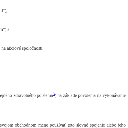
ad“),
m“) a
 na akciové spoločnosti.
3
ejného zdravotného poistenia
)
na základe povolenia na vykonávanie
 svojom obchodnom mene používať toto slovné spojenie alebo jeho