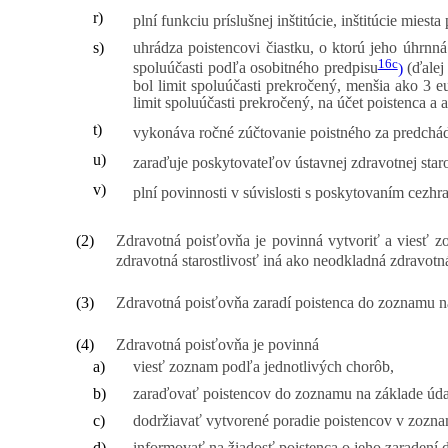
r)
plní funkciu príslušnej inštitúcie, inštitúcie mies
s)
uhrádza poistencovi čiastku, o ktorú jeho úhrnná
16c
spoluúčasti podľa osobitného predpisu
)
(ďalej 
bol limit spoluúčasti prekročený, menšia ako 3 e
limit spoluúčasti prekročený, na účet poistenca a
t)
vykonáva ročné zúčtovanie poistného za predchádz
u)
zaraďuje poskytovateľov ústavnej zdravotnej staro
v)
plní povinnosti v súvislosti s poskytovaním cezhr
(2)
Zdravotná poisťovňa je povinná vytvoriť a viesť zo
zdravotná starostlivosť iná ako neodkladná zdravotná
(3)
Zdravotná poisťovňa zaradí poistenca do zoznamu na
(4)
Zdravotná poisťovňa je povinná
a)
viesť zoznam podľa jednotlivých chorôb,
b)
zaraďovať poistencov do zoznamu na základe úda
c)
dodržiavať vytvorené poradie poistencov v zozna
d)
informovať na žiadosť poistenca o jeho zaradení