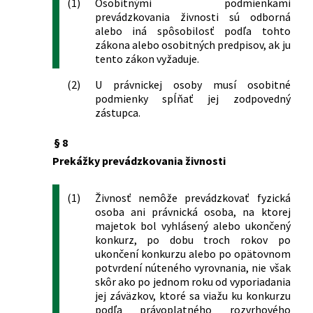
(1)
Osobitnými podmienkami
č. 455/1991 Zb. o živnostenskom
prevádzkovania živnosti sú odborná
podnikaní (živnostenský zákon) v znení
alebo iná spôsobilosť podľa tohto
neskorších predpisov a o zmene a
zákona alebo osobitných predpisov, ak ju
doplnení niektorých zákonov
tento zákon vyžaduje.
350/2004 Z. z.
Zákon, ktorým sa mení a dopĺňa zákon
č. 455/1991 Zb. o živnostenskom
(2)
U právnickej osoby musí osobitné
podnikaní (živnostenský zákon) v znení
podmienky spĺňať jej zodpovedný
zástupca.
neskorších predpisov a o zmene a
doplnení niektorých zákonov
§ 8
365/2004 Z. z.
Zákon o rovnakom zaobchádzaní v
niektorých oblastiach a o ochrane pred
Prekážky prevádzkovania živnosti
diskrimináciou a o zmene a doplnení
niektorých zákonov (antidiskriminačný
(1)
Živnosť nemôže prevádzkovať fyzická
zákon)
osoba ani právnická osoba, na ktorej
420/2004 Z. z.
Zákon o mediácii a o doplnení
majetok bol vyhlásený alebo ukončený
niektorých zákonov
konkurz, po dobu troch rokov po
533/2004 Z. z.
Zákon, ktorým sa mení a dopĺňa zákon
ukončení konkurzu alebo po opätovnom
Slovenskej národnej rady č. 51/1988 Zb.
potvrdení núteného vyrovnania, nie však
skôr ako po jednom roku od vyporiadania
o banskej činnosti, výbušninách a o
jej záväzkov, ktoré sa viažu ku konkurzu
štátnej banskej správe v znení
podľa právoplatného rozvrhového
neskorších predpisov a o zmene a