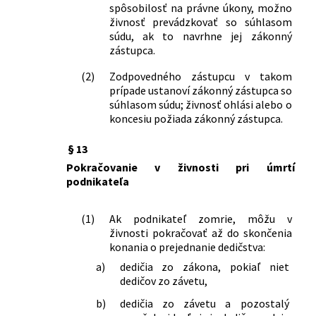
niektorých zákonov
spôsobilosť na právne úkony, možno
1/2014 Z. z.
Zákon o organizovaní verejných
živnosť prevádzkovať so súhlasom
súdu, ak to navrhne jej zákonný
športových podujatí a o zmene a
zástupca.
doplnení niektorých zákonov
35/2014 Z. z.
Zákon, ktorým sa mení a dopĺňa zákon
(2)
Zodpovedného zástupcu v takom
č. 338/2000 Z. z. o vnútrozemskej
prípade ustanoví zákonný zástupca so
plavbe a o zmene a doplnení
súhlasom súdu; živnosť ohlási alebo o
niektorých zákonov v znení neskorších
koncesiu požiada zákonný zástupca.
predpisov a ktorým sa menia a
dopĺňajú niektoré zákony
§ 13
58/2014 Z. z.
Zákon o výbušninách, výbušných
Pokračovanie v živnosti pri úmrtí
predmetoch a munícii a o zmene a
podnikateľa
doplnení niektorých zákonov
182/2014 Z. z.
Zákon, ktorým sa mení a dopĺňa zákon
(1)
Ak podnikateľ zomrie, môžu v
č. 326/2005 Z. z. o lesoch v znení
živnosti pokračovať až do skončenia
neskorších predpisov a ktorým sa
konania o prejednanie dedičstva:
menia a dopĺňajú niektoré zákony
a)
dedičia zo zákona, pokiaľ niet
204/2014 Z. z.
Zákon, ktorým sa mení a dopĺňa zákon
dedičov zo závetu,
č. 355/2007 Z. z. o ochrane, podpore a
rozvoji verejného zdravia a o zmene a
b)
dedičia zo závetu a pozostalý
doplnení niektorých zákonov v znení