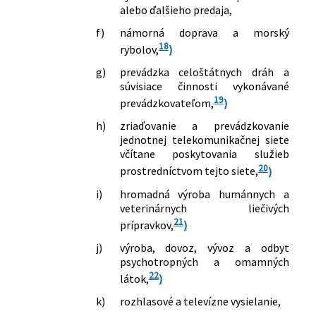
živnostenskom podnikaní
alebo ďalšieho predaja,
(živnostenský zákon) v znení
f)
námorná doprava a morský
neskorších predpisov
18
rybolov,
)
263/1999 Z. z.
Zákon o verejnom obstarávaní a o
zmene a doplnení niektorých zákonov
g)
prevádzka celoštátnych dráh a
264/1999 Z. z.
Zákon o technických požiadavkách na
súvisiace činnosti vykonávané
19
výrobky a o posudzovaní zhody a o
prevádzkovateľom,
)
zmene a doplnení niektorých zákonov
h)
zriaďovanie a prevádzkovanie
119/2000 Z. z.
Zákon, ktorým sa mení a dopĺňa zákon
jednotnej telekomunikačnej siete
č. 140/1998 Z. z. o liekoch a
včítane poskytovania služieb
zdravotníckych pomôckach, o zmene
20
prostredníctvom tejto siete,
)
zákona č. 455/1991 Zb. o
i)
hromadná výroba humánnych a
živnostenskom podnikaní
veterinárnych liečivých
(živnostenský zákon) v znení
21
prípravkov,
)
neskorších predpisov a o zmene a
doplnení zákona Národnej rady
j)
výroba, dovoz, vývoz a odbyt
Slovenskej republiky č. 220/1996 Z. z. o
psychotropných a omamných
reklame v znení neskorších predpisov
22
látok,
)
142/2000 Z. z.
Zákon o metrológii a o zmene a
k)
rozhlasové a televízne vysielanie,
doplnení niektorých zákonov