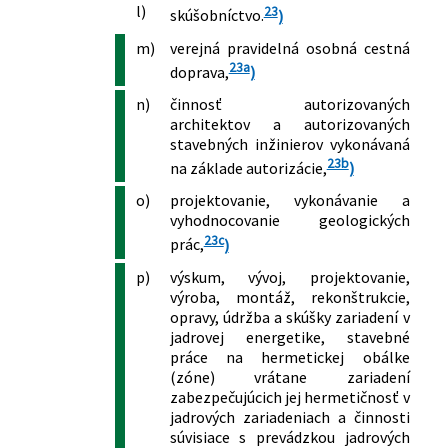
236/2000 Z. z.
Zákon, ktorým sa mení a dopĺňa zákon
l)
23
skúšobníctvo.
)
Slovenskej národnej rady č. 138/1992
Zb. o autorizovaných architektoch a
m)
verejná pravidelná osobná cestná
23a
autorizovaných stavebných inžinieroch
doprava,
)
a zákon č. 455/1991 Zb. o
n)
činnosť autorizovaných
živnostenskom podnikaní
architektov a autorizovaných
(živnostenský zákon) v znení
stavebných inžinierov vykonávaná
neskorších predpisov
23b
na základe autorizácie,
)
238/2000 Z. z.
Zákon, ktorým sa mení a dopĺňa zákon
o)
projektovanie, vykonávanie a
č. 328/1991 Zb. o konkurze a vyrovnaní v
vyhodnocovanie geologických
znení neskorších predpisov a o zmene a
23c
prác,
)
doplnení niektorých zákonov
268/2000 Z. z.
Zákon o zaobchádzaní s prekurzormi
p)
výskum, vývoj, projektovanie,
omamných látok a psychotropných
výroba, montáž, rekonštrukcie,
látok a o doplnení zákona č. 455/1991
opravy, údržba a skúšky zariadení v
Zb. o živnostenskom podnikaní
jadrovej energetike, stavebné
(živnostenský zákon) v znení
práce na hermetickej obálke
(zóne) vrátane zariadení
neskorších predpisov
zabezpečujúcich jej hermetičnosť v
338/2000 Z. z.
Zákon o vnútrozemskej plavbe a o
jadrových zariadeniach a činnosti
zmene a doplnení niektorých zákonov
súvisiace s prevádzkou jadrových
223/2001 Z. z.
Zákon o odpadoch a o zmene a