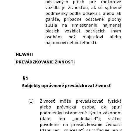
odstavných plôch pre motorové
v znení zákona č. 236/2000 Z. z. a
vozidlá je živnosťou, ak sú splnené
dopĺňa zákon č. 455/1991 Zb. o
podmienky podľa odseku 1 alebo ak
živnostenskom podnikaní
garáže, prípadne odstavné plochy
(živnostenský zákon) v znení
slúžia na umiestnenie najmenej
neskorších predpisov
piatich vozidiel patriacich iným
261/2002 Z. z.
Zákon o prevencii závažných
osobám než majiteľovi alebo
priemyselných havárií a o zmene a
nájomcovi nehnuteľnosti.
doplnení niektorých zákonov
HLAVA II
284/2002 Z. z.
Zákon, ktorým sa mení a dopĺňa zákon
č. 126/1998 Z. z. o Slovenskej
PREVÁDZKOVANIE ŽIVNOSTI
živnostenskej komore a o zmene a
doplnení niektorých zákonov v znení
§ 5
zákona č. 279/2001 Z. z. a o zmene a
Subjekty oprávnené prevádzkovať živnosť
doplnení niektorých ďalších zákonov
506/2002 Z. z.
Zákon, ktorým sa mení a dopĺňa zákon
Národnej rady Slovenskej republiky č.
(1)
Živnosť môže prevádzkovať fyzická
168/1996 Z. z. o cestnej doprave v znení
alebo právnická osoba, ak splní
neskorších predpisov a zákon č.
podmienky ustanovené týmto zákonom
(ďalej len „podnikateľ“); štátne
455/1991 Zb. o živnostenskom
povolenie na prevádzkovanie živnosti
podnikaní (živnostenský zákon) v znení
(ďalej len „koncesia“) sa vyžaduje len v