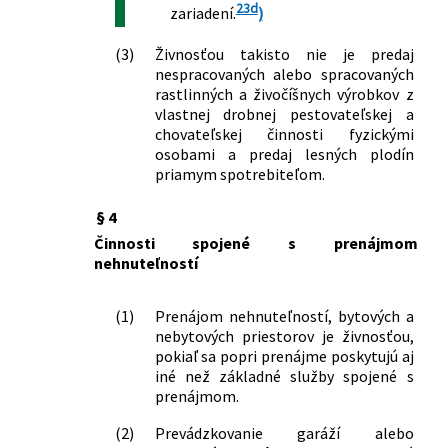
23d
zariadení.
)
doplnení niektorých zákonov
279/2001 Z. z.
Zákon, ktorým sa mení a dopĺňa zákon
(3)
Živnosťou takisto nie je predaj
č. 455/1991 Zb. o živnostenskom
nespracovaných alebo spracovaných
podnikaní (živnostenský zákon) v znení
rastlinných a živočíšnych výrobkov z
neskorších predpisov a o zmene a
vlastnej drobnej pestovateľskej a
doplnení niektorých zákonov
chovateľskej činnosti fyzickými
488/2001 Z. z.
Zákon, ktorým sa mení a dopĺňa zákon
osobami a predaj lesných plodín
č. 140/1998 Z. z. o liekoch a
priamym spotrebiteľom.
zdravotníckych pomôckach, o zmene
zákona č. 455/1991 Zb. o
§ 4
živnostenskom podnikaní
Činnosti spojené s prenájmom
(živnostenský zákon) v znení
nehnuteľností
neskorších predpisov a o zmene a
doplnení zákona Národnej rady
(1)
Prenájom nehnuteľností, bytových a
Slovenskej republiky č. 220/1996 Z. z. o
nebytových priestorov je živnosťou,
reklame v znení neskorších predpisov
pokiaľ sa popri prenájme poskytujú aj
554/2001 Z. z.
Zákon, ktorým sa mení a dopĺňa zákon
iné než základné služby spojené s
Slovenskej národnej rady č. 138/1992
prenájmom.
Zb. o autorizovaných architektoch a
(2)
Prevádzkovanie garáží alebo
autorizovaných stavebných inžinieroch