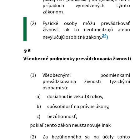
neskorších predpisov
prípadoch vymedzených týmto
190/2003 Z. z.
Zákon o strelných zbraniach a strelive
zákonom.
a o zmene a doplnení niektorých
zákonov
(2)
Fyzické osoby môžu prevádzkovať
219/2003 Z. z.
Zákon o zaobchádzaní s chemickými
živnosť, ak to neobmedzujú alebo
látkami, ktoré možno zneužiť na
24
nevylučujú osobitné zákony.
)
nezákonnú výrobu omamných látok a
psychotropných látok a o zmene
§ 6
zákona č. 455/1991 Zb. o
Všeobecné podmienky prevádzkovania živnosti
živnostenskom podnikaní
(živnostenský zákon) v znení
(1)
Všeobecnými podmienkami
neskorších predpisov
prevádzkovania živnosti fyzickými
245/2003 Z. z.
Zákon o integrovanej prevencii a
osobami sú:
kontrole znečisťovania životného
a)
dosiahnutie veku 18 rokov,
prostredia a o zmene a doplnení
niektorých zákonov
b)
spôsobilosť na právne úkony,
423/2003 Z. z.
Zákon, ktorým sa mení a dopĺňa zákon
c)
bezúhonnosť,
Národnej rady Slovenskej republiky č.
215/1995 Z. z. o geodézii a kartografii a
pokiaľ tento zákon neustanovuje inak.
o zmene a doplnení zákona č. 455/1991
(2)
Za bezúhonného sa na účely tohto
Zb. o živnostenskom podnikaní