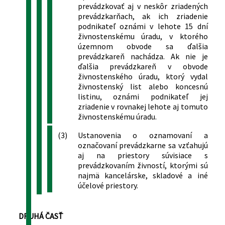
vzdelaní a o uznávaní odborných
prevádzkovať aj v neskôr zriadených
kvalifikácií a o zmene a doplnení
prevádzkarňach, ak ich zriadenie
niektorých zákonov a ktorým sa menia
podnikateľ oznámi v lehote 15 dní
a dopĺňajú niektoré zákony
živnostenskému úradu, v ktorého
289/2017 Z. z.
Zákon, ktorým sa mení a dopĺňa zákon
územnom obvode sa ďalšia
prevádzkareň nachádza. Ak nie je
č. 355/2007 Z. z. o ochrane, podpore a
ďalšia prevádzkareň v obvode
rozvoji verejného zdravia a o zmene a
živnostenského úradu, ktorý vydal
doplnení niektorých zákonov v znení
živnostenský list alebo koncesnú
neskorších predpisov a ktorým sa mení
listinu, oznámi podnikateľ jej
zákon č. 455/1991 Zb. o živnostenskom
zriadenie v rovnakej lehote aj tomuto
podnikaní (živnostenský zákon) v znení
živnostenskému úradu.
neskorších predpisov
292/2017 Z. z.
Zákon, ktorým sa mení a dopĺňa zákon
(3)
Ustanovenia o oznamovaní a
označovaní prevádzkarne sa vzťahujú
č. 79/2015 Z. z. o odpadoch a o zmene a
aj na priestory súvisiace s
doplnení niektorých zákonov v znení
prevádzkovaním živností, ktorými sú
neskorších predpisov a ktorým sa
najmä kancelárske, skladové a iné
menia a dopĺňajú niektoré zákony
účelové priestory.
56/2018 Z. z.
Zákon o posudzovaní zhody výrobku,
sprístupňovaní určeného výrobku na
trhu a o zmene a doplnení niektorých
DRUHÁ ČASŤ
zákonov