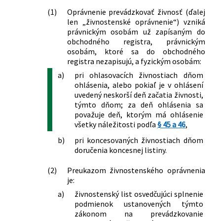
a registrácii organizácií v schéme
(1)
Oprávnenie prevádzkovať živnosť (ďalej
Európskeho spoločenstva pre
len „živnostenské oprávnenie“) vzniká
environmentálne manažérstvo a audit
právnickým osobám už zapísaným do
obchodného registra, právnickým
a o zmene a doplnení niektorých
osobám, ktoré sa do obchodného
zákonov
registra nezapisujú, a fyzickým osobám:
555/2005 Z. z.
Zákon o energetickej hospodárnosti
budov a o zmene a doplnení niektorých
a)
pri ohlasovacích živnostiach dňom
ohlásenia, alebo pokiaľ je v ohlásení
zákonov
uvedený neskorší deň začatia živnosti,
567/2005 Z. z.
Zákon, ktorým sa mení a dopĺňa zákon
týmto dňom; za deň ohlásenia sa
č. 544/2002 Z. z. o Horskej záchrannej
považuje deň, ktorým má ohlásenie
službe v znení zákona č. 515/2003 Z. z. a
všetky náležitosti podľa
§ 45 a 46
,
o zmene ďalších zákonov
124/2006 Z. z.
Zákon o bezpečnosti a ochrane zdravia
b)
pri koncesovaných živnostiach dňom
doručenia koncesnej listiny.
pri práci a o zmene a doplnení
niektorých zákonov
(2)
Preukazom živnostenského oprávnenia
126/2006 Z. z.
Zákon o verejnom zdravotníctve a o
je:
zmene a doplnení niektorých zákonov
a)
živnostenský list osvedčujúci splnenie
17/2007 Z. z.
Zákon o pravidelnej kontrole kotlov,
podmienok ustanovených týmto
vykurovacích sústav a klimatizačných
zákonom na prevádzkovanie
systémov a o zmene a doplnení