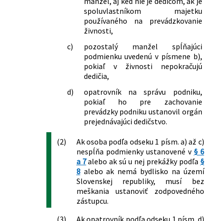
manžel, aj keď nie je dedičom, ak je
neskorších predpisov a o zmene a
spoluvlastníkom majetku
používaného na prevádzkovanie
doplnení niektorých zákonov
živnosti,
219/2014 Z. z.
Zákon o sociálnej práci a o
podmienkach na výkon niektorých
c)
pozostalý manžel spĺňajúci
odborných činností v oblasti sociálnych
podmienku uvedenú v písmene b),
vecí a rodiny a o zmene a doplnení
pokiaľ v živnosti nepokračujú
niektorých zákonov
dedičia,
321/2014 Z. z.
Zákon o energetickej efektívnosti a o
d)
opatrovník na správu podniku,
zmene a doplnení niektorých zákonov
pokiaľ ho pre zachovanie
333/2014 Z. z.
Zákon, ktorým sa mení a dopĺňa zákon
prevádzky podniku ustanovil orgán
č. 595/2003 Z. z. o dani z príjmov v znení
prejednávajúci dedičstvo.
neskorších predpisov a ktorým sa
menia a dopĺňajú niektoré zákony
(2)
Ak osoba podľa odseku 1 písm. a) až c)
nespĺňa podmienky ustanovené v
§ 6
399/2014 Z. z.
Zákon, ktorým sa mení a dopĺňa zákon
a 7
alebo ak sú u nej prekážky podľa
§
č. 414/2012 Z. z. o obchodovaní s
8
alebo ak nemá bydlisko na území
emisnými kvótami a o zmene a
Slovenskej republiky, musí bez
doplnení niektorých zákonov a ktorým
meškania ustanoviť zodpovedného
sa menia a dopĺňajú niektoré zákony
zástupcu.
Národná rada Slovenskej republiky sa
uzniesla na tomto zákone:
(3)
Ak opatrovník podľa odseku 1 písm. d)