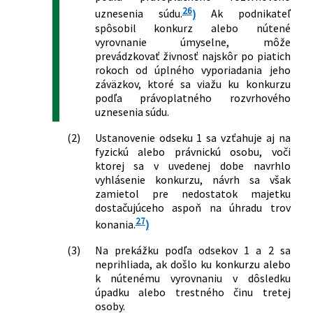
26
uznesenia súdu.
)
Ak podnikateľ
doplnení niektorých zákonov
spôsobil konkurz alebo nútené
544/2004 Z. z.
Zákon, ktorým sa mení a dopĺňa zákon
vyrovnanie úmyselne, môže
č. 143/1998 Z. z. o civilnom letectve
prevádzkovať živnosť najskôr po piatich
(letecký zákon) a o zmene a doplnení
rokoch od úplného vyporiadania jeho
niektorých zákonov v znení neskorších
záväzkov, ktoré sa viažu ku konkurzu
predpisov a o zmene zákona č.
podľa právoplatného rozvrhového
455/1991 Zb. o živnostenskom
uznesenia súdu.
podnikaní (živnostenský zákon) v znení
(2)
Ustanovenie odseku 1 sa vzťahuje aj na
neskorších predpisov
fyzickú alebo právnickú osobu, voči
578/2004 Z. z.
Zákon o poskytovateľoch zdravotnej
ktorej sa v uvedenej dobe navrhlo
starostlivosti, zdravotníckych
vyhlásenie konkurzu, návrh sa však
pracovníkoch, stavovských
zamietol pre nedostatok majetku
organizáciách v zdravotníctve a o
dostačujúceho aspoň na úhradu trov
zmene a doplnení niektorých zákonov
27
konania.
)
624/2004 Z. z.
Zákon, ktorým sa mení a dopĺňa zákon
Slovenskej národnej rady č. 138/1992
(3)
Na prekážku podľa odsekov 1 a 2 sa
Zb. o autorizovaných architektoch a
neprihliada, ak došlo ku konkurzu alebo
autorizovaných stavebných inžinieroch
k nútenému vyrovnaniu v dôsledku
v znení neskorších predpisov a o zmene
úpadku alebo trestného činu tretej
osoby.
a doplnení zákona č. 455/1991 Zb. o