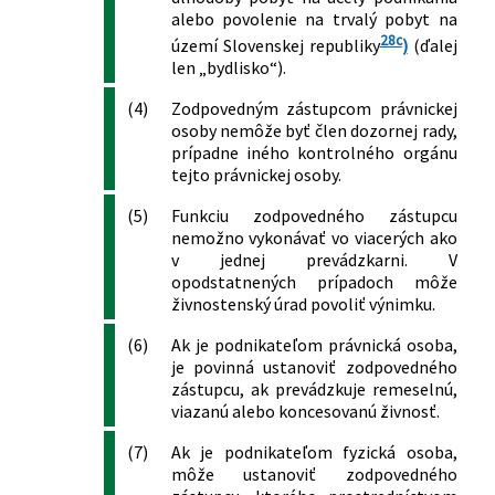
pozemných komunikácií a o zmene a
alebo povolenie na trvalý pobyt na
doplnení niektorých zákonov
28c
území Slovenskej republiky
)
(ďalej
324/2011 Z. z.
Zákon o poštových službách a o zmene
len „bydlisko“).
a doplnení niektorých zákonov
362/2011 Z. z.
Zákon o liekoch a zdravotníckych
(4)
Zodpovedným zástupcom právnickej
osoby nemôže byť člen dozornej rady,
pomôckach a o zmene a doplnení
prípadne iného kontrolného orgánu
niektorých zákonov
tejto právnickej osoby.
392/2011 Z. z.
Zákon o obchodovaní s výrobkami
obranného priemyslu a o zmene a
(5)
Funkciu zodpovedného zástupcu
doplnení niektorých zákonov
nemožno vykonávať vo viacerých ako
395/2011 Z. z.
Zákon, ktorým sa mení a dopĺňa zákon
v jednej prevádzkarni. V
Národnej rady Slovenskej republiky č.
opodstatnených prípadoch môže
42/1994 Z. z. o civilnej ochrane
živnostenský úrad povoliť výnimku.
obyvateľstva v znení neskorších
(6)
Ak je podnikateľom právnická osoba,
predpisov a ktorým sa menia a
je povinná ustanoviť zodpovedného
dopĺňajú niektoré zákony
zástupcu, ak prevádzkuje remeselnú,
251/2012 Z. z.
Zákon o energetike a o zmene a
viazanú alebo koncesovanú živnosť.
doplnení niektorých zákonov
314/2012 Z. z.
Zákon o pravidelnej kontrole
(7)
Ak je podnikateľom fyzická osoba,
vykurovacích systémov a
môže ustanoviť zodpovedného