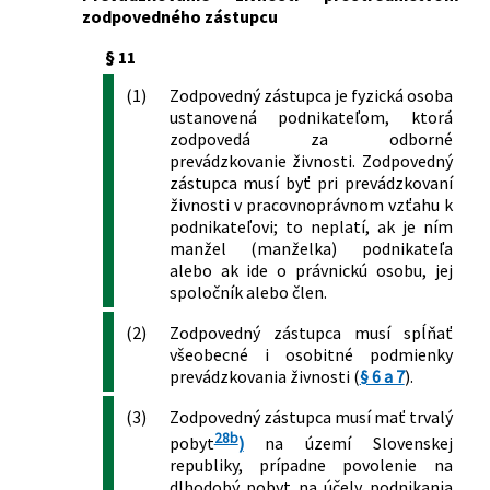
zodpovedného zástupcu
finančnom poradenstve a o zmene a
doplnení niektorých zákonov
§ 11
492/2009 Z. z.
Zákon o platobných službách a o
zmene a doplnení niektorých zákonov
(1)
Zodpovedný zástupca je fyzická osoba
568/2009 Z. z.
Zákon o celoživotnom vzdelávaní a o
ustanovená podnikateľom, ktorá
zodpovedá za odborné
zmene a doplnení niektorých zákonov
prevádzkovanie živnosti. Zodpovedný
129/2010 Z. z.
Zákon o spotrebiteľských úveroch a o
zástupca musí byť pri prevádzkovaní
iných úveroch a pôžičkách pre
živnosti v pracovnoprávnom vzťahu k
spotrebiteľov a o zmene a doplnení
podnikateľovi; to neplatí, ak je ním
niektorých zákonov
manžel (manželka) podnikateľa
136/2010 Z. z.
Zákon o službách na vnútornom trhu a
alebo ak ide o právnickú osobu, jej
o zmene a doplnení niektorých
spoločník alebo člen.
zákonov
556/2010 Z. z.
Zákon, ktorým sa mení a dopĺňa zákon
(2)
Zodpovedný zástupca musí spĺňať
všeobecné i osobitné podmienky
č. 338/2000 Z. z. o vnútrozemskej
prevádzkovania živnosti (
§ 6 a 7
).
plavbe a o zmene a doplnení
niektorých zákonov v znení neskorších
(3)
Zodpovedný zástupca musí mať trvalý
predpisov a o zmene a doplnení
28b
pobyt
)
na území Slovenskej
niektorých zákonov
republiky, prípadne povolenie na
249/2011 Z. z.
Zákon o riadení bezpečnosti
dlhodobý pobyt na účely podnikania