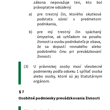
zákona nepovažuje ten, kto bol
(živnostenský zákon) v znení
právoplatne odsúdený:
neskorších predpisov
a)
pre trestný čin, ktorého skutková
515/2003 Z. z.
Zákon o krajských úradoch a obvodných
podstata súvisí s predmetom
úradoch a o zmene a doplnení
podnikania,
niektorých zákonov
586/2003 Z. z.
Zákon o advokácii a o zmene a doplnení
b)
pre iný trestný čin spáchaný
zákona č. 455/1991 Zb. o
úmyselne, ak vzhľadom na povahu
živnosti a osobu podnikateľa je obava,
živnostenskom podnikaní
že sa dopustí rovnakého alebo
(živnostenský zákon) v znení
podobného činu pri prevádzkovaní
neskorších predpisov
živnosti.
602/2003 Z. z.
Zákon, ktorým sa mení a dopĺňa zákon
Národnej rady Slovenskej republiky č.
(3)
U právnickej osoby musí všeobecné
202/1995 Z. z. Devízový zákon a zákon,
podmienky podľa odseku 1 spĺňať osoba
ktorým sa mení a dopĺňa zákon
alebo osoby, ktoré sú jej štatutárnym
Slovenskej národnej rady č. 372/1990
orgánom.
Zb. o priestupkoch v znení neskorších
predpisov, v znení neskorších predpisov
§ 7
a o zmene a doplnení niektorých
Osobitné podmienky prevádzkovania živnosti
zákonov
347/2004 Z. z.
Zákon, ktorým sa mení a dopĺňa zákon