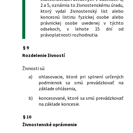
sprostredkovaní zaistenia a o zmene a
2 a 5, oznámia to živnostenskému úradu,
doplnení niektorých zákonov
ktorý vydal živnostenský list alebo
351/2005 Z. z.
Zákon, ktorým sa mení a dopĺňa zákon
koncesnú listinu fyzickej osobe alebo
č. 578/2004 Z. z. o poskytovateľoch
právnickej osobe uvedenej v týchto
zdravotnej starostlivosti,
odsekoch, v lehote 15 dní od
zdravotníckych pracovníkoch,
právoplatnosti rozhodnutia.
stavovských organizáciách v
zdravotníctve a o zmene a doplnení
§ 9
niektorých zákonov v znení zákona č.
Rozdelenie živností
720/2004 Z. z. a o zmene a doplnení
niektorých zákonov
Živnosti sú:
470/2005 Z. z.
Zákon o pohrebníctve a o zmene a
a)
ohlasovacie, ktoré pri splnení určených
doplnení zákona č. 455/1991 Zb. o
podmienok sa smú prevádzkovať na
živnostenskom podnikaní
základe ohlásenia,
(živnostenský zákon) v znení
b)
koncesované, ktoré sa smú prevádzkovať
neskorších predpisov
na základe koncesie.
473/2005 Z. z.
Zákon o poskytovaní služieb v oblasti
súkromnej bezpečnosti a o zmene a
§ 10
doplnení niektorých zákonov (zákon o
Živnostenské oprávnenie
súkromnej bezpečnosti)
491/2005 Z. z.
Zákon o environmentálnom overovaní