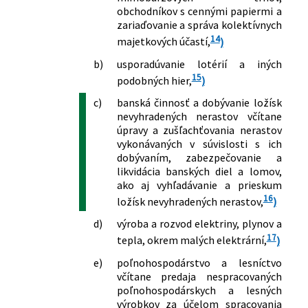
obchodníkov s cennými papiermi a
161/1998 Z. z.
Zákon o Komore kominárov Slovenska
zariaďovanie a správa kolektívnych
a o zmene a doplnení zákona č.
14
majetkových účastí,
)
455/1991 Zb. o živnostenskom
podnikaní (živnostenský zákon) v znení
b)
usporadúvanie lotérií a iných
neskorších predpisov
15
podobných hier,
)
178/1998 Z. z.
Zákon o podmienkach predaja
c)
banská činnosť a dobývanie ložísk
výrobkov a poskytovania služieb na
nevyhradených nerastov včítane
trhových miestach a o zmene a
úpravy a zušľachťovania nerastov
doplnení zákona č. 455/1991 Zb. o
vykonávaných v súvislosti s ich
živnostenskom podnikaní
dobývaním, zabezpečovanie a
(živnostenský zákon) v znení
likvidácia banských diel a lomov,
neskorších predpisov
ako aj vyhľadávanie a prieskum
179/1998 Z. z.
Zákon o obchodovaní s vojenským
16
ložísk nevyhradených nerastov,
)
materiálom a o doplnení zákona č.
d)
výroba a rozvod elektriny, plynov a
455/1991 Zb. o živnostenskom
17
podnikaní (živnostenský zákon) v znení
tepla, okrem malých elektrární,
)
neskorších predpisov
e)
poľnohospodárstvo a lesníctvo
194/1998 Z. z.
Zákon o šľachtení a plemenitbe
včítane predaja nespracovaných
hospodárskych zvierat a o zmene a
poľnohospodárskych a lesných
doplnení zákona č. 455/1991 Zb. o
výrobkov za účelom spracovania