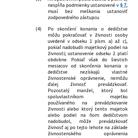
77/2015 Z. z.
Zákon, ktorým sa mení a dopĺňa zákon
nespĺňa podmienky ustanovené v
§ 7
,
č. 580/2004 Z. z. o zdravotnom poistení
musí bez meškania ustanoviť
zodpovedného zástupcu.
a o zmene a doplnení zákona č. 95/2002
Z. z. o poisťovníctve a o zmene a
(4)
Po skončení konania o dedičstve
doplnení niektorých zákonov v znení
môžu pokračovať v živnosti osoby
neskorších predpisov a ktorým sa
uvedené v odseku 1 písm. a) až c),
menia a dopĺňajú niektoré zákony
pokiaľ nadobudli majetkový podiel na
79/2015 Z. z.
Zákon o odpadoch a o zmene a
živnosti; ustanovenie odseku 2 platí
doplnení niektorých zákonov
obdobne. Pokiaľ však do šiestich
128/2015 Z. z.
Zákon o prevencii závažných
mesiacov od skončenia konania o
dedičstve nezískajú vlastné
priemyselných havárií a o zmene a
živnostenské oprávnenie, nemôžu
doplnení niektorých zákonov
ďalej živnosť prevádzkovať.
266/2015 Z. z.
Zákon, ktorým sa mení a dopĺňa zákon
Pozostalý manžel, ktorý bol
č. 395/2002 Z. z. o archívoch a
spoluvlastníkom majetku
registratúrach a o doplnení niektorých
používaného na prevádzkovanie
zákonov v znení neskorších predpisov a
živnosti alebo ktorý tento majetok
ktorým sa mení zákon č. 455/1991 Zb. o
alebo podiel na ňom dedičstvom
živnostenskom podnikaní
nadobudol, môže prevádzkovať
(živnostenský zákon) v znení
živnosť aj po tejto lehote na základe
neskorších predpisov
živnostenského oprávnenia