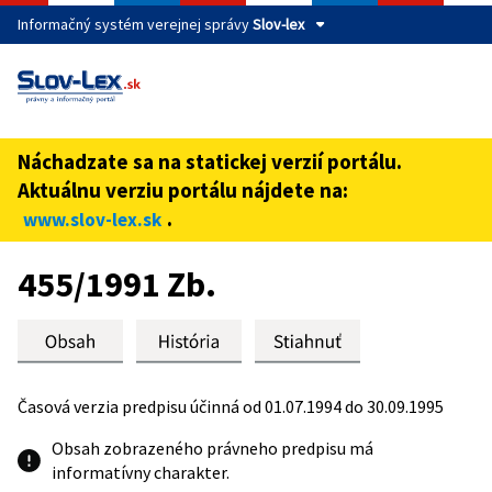
Informačný systém verejnej správy
Slov-lex
Táto stránka je zabezpečená
Buďte pozorní a vždy sa uistite, že zdieľate informácie iba
cez zabezpečenú webovú stránku verejnej správy SR.
Náchadzate sa na statickej verzií portálu.
Zabezpečená stránka vždy začína https:// pred názvom
Aktuálnu verziu portálu nájdete na:
domény webového sídla.
.
www.slov-lex.sk
Preskoč na obsah
455/1991 Zb.
Časová verzia predpisu účinná od 01.07.1994 do 30.09.1995
Obsah zobrazeného právneho predpisu má
informatívny charakter.