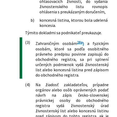
ohlasovacích živností, do vydania
niektorých zákonov
živnostenského listu rovnopis
99/2007 Z. z.
Zákon, ktorým sa mení a dopĺňa zákon
ohlásenia s preukázaným doručením,
č. 657/2004 Z. z. o tepelnej energetike a
b)
koncesná listina, ktorou bola udelená
ktorým sa dopĺňa zákon č. 455/1991 Zb.
koncesia.
o živnostenskom podnikaní
(živnostenský zákon) v znení
Týmito dokladmi sa podnikateľ preukazuje.
neskorších predpisov
(3)
28a
193/2007 Z. z.
Zákon, ktorým sa mení a dopĺňa zákon
Zahraničným osobám
)
a fyzickým
osobám, ktoré sa podľa osobitného
č. 338/2000 Z. z. o vnútrozemskej
právneho predpisu povinne zapisujú do
plavbe a o zmene a doplnení
obchodného registra, sa pri splnení
niektorých zákonov v znení neskorších
určených podmienok vydá živnostenský
predpisov a o zmene a doplnení
list alebo koncesná listina pred zápisom
niektorých zákonov
do obchodného registra.
218/2007 Z. z.
Zákon o zákaze biologických zbraní a o
zmene a doplnení niektorých zákonov
(4)
Na žiadosť zakladateľov, prípadne
358/2007 Z. z.
Zákon, ktorým sa mení a dopĺňa zákon
orgánov alebo osôb oprávnených podať
č. 455/1991 Zb. o živnostenskom
návrh na zápis česko-slovenskej
právnickej osoby do obchodného
podnikaní (živnostenský zákon) v znení
registra vydá živnostenský úrad
neskorších predpisov a o zmene a
živnostenský list alebo koncesnú listinu
doplnení niektorých zákonov
pred zápisom do tohto registra, ak je