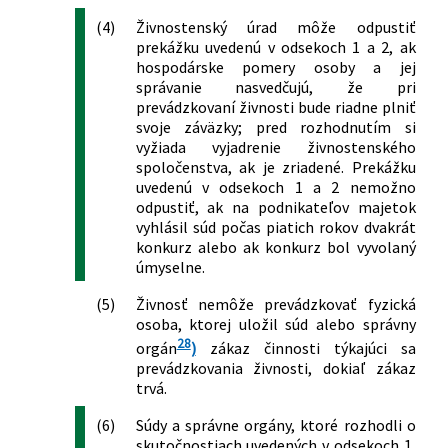
živnostenskom podnikaní
(4)
Živnostenský úrad môže odpustiť
(živnostenský zákon) v znení
prekážku uvedenú v odsekoch 1 a 2, ak
neskorších predpisov
hospodárske pomery osoby a jej
650/2004 Z. z.
Zákon o doplnkovom dôchodkovom
správanie nasvedčujú, že pri
sporení a o zmene a doplnení
prevádzkovaní živnosti bude riadne plniť
niektorých zákonov
svoje záväzky; pred rozhodnutím si
656/2004 Z. z.
Zákon o energetike a o zmene
vyžiada vyjadrenie živnostenského
spoločenstva, ak je zriadené. Prekážku
niektorých zákonov
uvedenú v odsekoch 1 a 2 nemožno
725/2004 Z. z.
Zákon o podmienkach prevádzky
odpustiť, ak na podnikateľov majetok
vozidiel v premávke na pozemných
vyhlásil súd počas piatich rokov dvakrát
komunikáciách a o zmene a doplnení
konkurz alebo ak konkurz bol vyvolaný
niektorých zákonov
úmyselne.
8/2005 Z. z.
Zákon o správcoch a o zmene a
doplnení niektorých zákonov
(5)
Živnosť nemôže prevádzkovať fyzická
93/2005 Z. z.
Zákon o autoškolách a o zmene a
osoba, ktorej uložil súd alebo správny
doplnení niektorých zákonov
28
orgán
)
zákaz činnosti týkajúci sa
331/2005 Z. z.
Zákon o orgánoch štátnej správy vo
prevádzkovania živnosti, dokiaľ zákaz
veciach drogových prekurzorov a o
trvá.
zmene a doplnení niektorých zákonov
(6)
Súdy a správne orgány, ktoré rozhodli o
340/2005 Z. z.
Zákon o sprostredkovaní poistenia a
skutočnostiach uvedených v odsekoch 1,