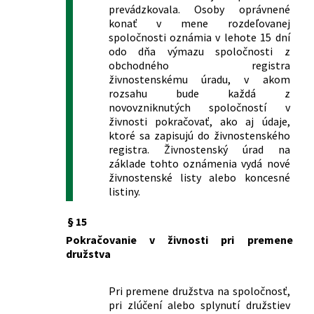
prevádzkovala. Osoby oprávnené
a ktorým sa dopĺňa zákon č. 455/1991
konať v mene rozdeľovanej
Zb. o živnostenskom podnikaní
spoločnosti oznámia v lehote 15 dní
(živnostenský zákon) v znení
odo dňa výmazu spoločnosti z
neskorších predpisov
obchodného registra
348/2015 Z. z.
Zákon, ktorým sa mení a dopĺňa zákon
živnostenskému úradu, v akom
č. 286/2009 Z. z. o fluórovaných
rozsahu bude každá z
skleníkových plynoch a o zmene a
novovzniknutých spoločností v
živnosti pokračovať, ako aj údaje,
doplnení niektorých zákonov v znení
ktoré sa zapisujú do živnostenského
neskorších predpisov a ktorým sa
registra. Živnostenský úrad na
dopĺňa zákon č. 455/1991 Zb. o
základe tohto oznámenia vydá nové
živnostenskom podnikaní
živnostenské listy alebo koncesné
(živnostenský zákon) v znení
listiny.
neskorších predpisov
387/2015 Z. z.
Zákon o jednotnom informačnom
§ 15
systéme v cestnej doprave a o zmene a
Pokračovanie v živnosti pri premene
doplnení niektorých zákonov
družstva
412/2015 Z. z.
Zákon, ktorým sa mení a dopĺňa zákon
č. 725/2004 Z. z. o podmienkach
Pri premene družstva na spoločnosť,
prevádzky vozidiel v premávke na
pri zlúčení alebo splynutí družstiev
pozemných komunikáciách a o zmene