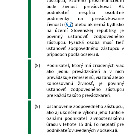
zástupcu, ktorého prostredníctvom
klimatizačných systémov a o zmene
bude živnosť prevádzkovať. Ak
zákona č. 455/1991 Zb. o
podnikateľ nespĺňa osobitné
živnostenskom podnikaní
podmienky na prevádzkovanie
(živnostenský zákon) v znení
živnosti (
§ 7
) alebo ak nemá bydlisko
neskorších predpisov
na území Slovenskej republiky, je
321/2012 Z. z.
Zákon o ochrane ozónovej vrstvy Zeme
povinný ustanoviť zodpovedného
a o zmene a doplnení niektorých
zástupcu. Fyzická osoba musí tiež
zákonov
ustanoviť zodpovedného zástupcu v
351/2012 Z. z.
Zákon, o environmentálnom overovaní
prípadoch podľa odseku 8.
a registrácii organizácií v schéme
(8)
Podnikateľ, ktorý má zriadených viac
Európskej únie pre environmentálne
ako jednu prevádzkáreň a v nich
manažérstvo a audit a o zmene a
prevádzkuje remeselnú, viazanú alebo
doplnení niektorých zákonov
koncesovanú živnosť, je povinný
447/2012 Z. z.
Zákon, ktorým sa mení a dopĺňa zákon
ustanoviť zodpovedného zástupcu
č. 15/2005 Z. z. o ochrane druhov voľne
pre každú takúto prevádzkareň.
žijúcich živočíchov a voľne rastúcich
rastlín reguláciou obchodu s nimi a o
(9)
Ustanovenie zodpovedného zástupcu,
ako aj ukončenie výkonu jeho funkcie
zmene a doplnení niektorých zákonov
oznámi podnikateľ živnostenskému
v znení neskorších predpisov a ktorým
úradu v lehote 15 dní. To neplatí pre
sa menia a dopĺňajú niektoré zákony
podnikateľov uvedených v odseku 8.
39/2013 Z. z.
Zákon o integrovanej prevencii a