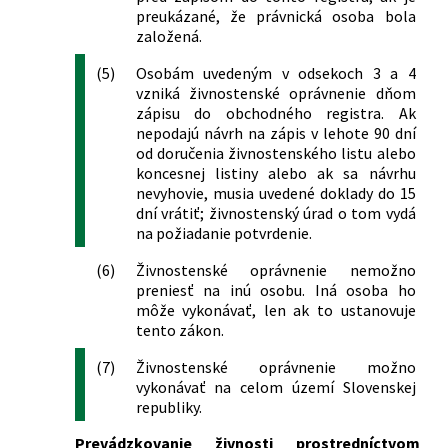
577/2007 Z. z.
Zákon, ktorým sa mení a dopĺňa zákon
preukázané, že právnická osoba bola
Slovenskej národnej rady č. 51/1988 Zb.
založená.
o banskej činnosti, výbušninách a o
štátnej banskej správe v znení
(5)
Osobám uvedeným v odsekoch 3 a 4
neskorších predpisov a o zmene a
vzniká živnostenské oprávnenie dňom
zápisu do obchodného registra. Ak
doplnení niektorých zákonov
nepodajú návrh na zápis v lehote 90 dní
112/2008 Z. z.
Zákon, ktorým sa mení a dopĺňa zákon
od doručenia živnostenského listu alebo
č. 656/2004 Z. z. o energetike a o zmene
koncesnej listiny alebo ak sa návrhu
niektorých zákonov v znení neskorších
nevyhovie, musia uvedené doklady do 15
predpisov
dní vrátiť; živnostenský úrad o tom vydá
445/2008 Z. z.
Zákon, ktorým sa menia a dopĺňajú
na požiadanie potvrdenie.
niektoré zákony v pôsobnosti
Ministerstva vnútra Slovenskej
(6)
Živnostenské oprávnenie nemožno
republiky v súvislosti so zavedením
preniesť na inú osobu. Iná osoba ho
môže vykonávať, len ak to ustanovuje
meny euro v Slovenskej republike
tento zákon.
448/2008 Z. z.
Zákon o sociálnych službách a o zmene
a doplnení zákona č. 455/1991 Zb. o
(7)
Živnostenské oprávnenie možno
živnostenskom podnikaní
vykonávať na celom území Slovenskej
(živnostenský zákon) v znení
republiky.
neskorších predpisov
Prevádzkovanie živnosti prostredníctvom
186/2009 Z. z.
Zákon o finančnom sprostredkovaní a