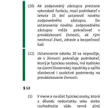
kontrole znečisťovania životného
(10)
Ak zodpovedný zástupca prestane
prostredia a o zmene a doplnení
vykonávať funkciu, musí podnikateľ v
niektorých zákonov
lehote 15 dní ustanoviť nového
94/2013 Z. z.
Zákon o puncovníctve a skúšaní
zodpovedného zástupcu. Do
drahých kovov (puncový zákon) a o
ustanovenia nového zodpovedného
zástupcu môže pokračovať v
zmene niektorých zákonov
prevádzkovaní živnosti, ak tým
95/2013 Z. z.
Zákon, ktorým sa mení a dopĺňa zákon
neohrozí život, zdravie a bezpečnosť
č. 25/2006 Z. z. o verejnom obstarávaní
ľudí.
a o zmene a doplnení niektorých
zákonov v znení neskorších predpisov a
(11)
Ustanovenie odseku 10 sa nepoužije,
o zmene zákona č. 455/1991 Zb. o
ak v živnosti pokračuje podnikateľ,
živnostenskom podnikaní
ktorý je fyzickou osobou, má bydlisko
(živnostenský zákon) v znení
na území Slovenskej republiky a spĺňa
všeobecné i osobitné podmienky na
neskorších predpisov
prevádzkovanie živnosti.
180/2013 Z. z.
Zákon o organizácii miestnej štátnej
správy a o zmene a doplnení niektorých
§ 12
zákonov
218/2013 Z. z.
Zákon o núdzových zásobách ropy a
(1)
V mene a na účet fyzickej osoby, ktorá
ropných výrobkov a o riešení stavu
z dôvodu nedostatku veku alebo
ropnej núdze a o zmene a doplnení
rozhodnutia súdu nemá plnú