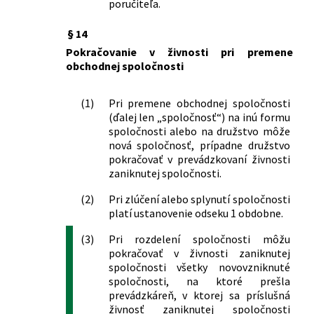
poručiteľa.
272/2015 Z. z.
Zákon o registri právnických osôb,
podnikateľov a orgánov verejnej moci a
§ 14
o zmene a doplnení niektorých
zákonov
Pokračovanie v živnosti pri premene
274/2015 Z. z.
Zákon, ktorým sa mení a dopĺňa zákon
obchodnej spoločnosti
č. 544/2002 Z. z. o Horskej záchrannej
službe v znení neskorších predpisov a
(1)
Pri premene obchodnej spoločnosti
ktorým sa mení a dopĺňa zákon č.
(ďalej len „spoločnosť“) na inú formu
455/1991 Zb. o živnostenskom
spoločnosti alebo na družstvo môže
podnikaní (živnostenský zákon) v znení
nová spoločnosť, prípadne družstvo
neskorších predpisov
pokračovať v prevádzkovaní živnosti
zaniknutej spoločnosti.
278/2015 Z. z.
Zákon, ktorým sa mení a dopĺňa zákon
č. 308/2000 Z. z. o vysielaní a
(2)
Pri zlúčení alebo splynutí spoločnosti
retransmisii a o zmene zákona č.
platí ustanovenie odseku 1 obdobne.
195/2000 Z. z. o telekomunikáciách v
znení neskorších predpisov a ktorým sa
(3)
Pri rozdelení spoločnosti môžu
menia a dopĺňajú niektoré zákony
pokračovať v živnosti zaniknutej
331/2015 Z. z.
Zákon, ktorým sa mení a dopĺňa zákon
spoločnosti všetky novovzniknuté
spoločnosti, na ktoré prešla
č. 58/2014 Z. z. o výbušninách,
prevádzkáreň, v ktorej sa príslušná
výbušných predmetoch a munícii a o
živnosť zaniknutej spoločnosti
zmene a doplnení niektorých zákonov