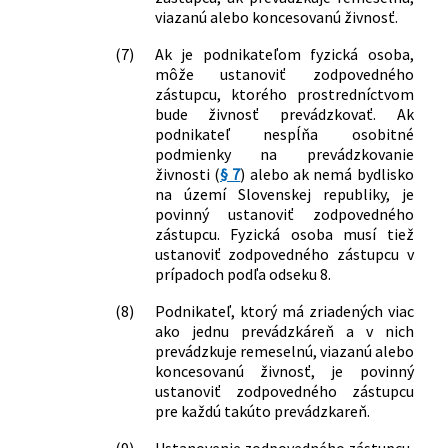
klimatizačných systémov a o zmene
viazanú alebo koncesovanú živnosť.
zákona č. 455/1991 Zb. o
živnostenskom podnikaní
(7)
Ak je podnikateľom fyzická osoba,
(živnostenský zákon) v znení
môže ustanoviť zodpovedného
neskorších predpisov
zástupcu, ktorého prostredníctvom
321/2012 Z. z.
Zákon o ochrane ozónovej vrstvy Zeme
bude živnosť prevádzkovať. Ak
a o zmene a doplnení niektorých
podnikateľ nespĺňa osobitné
podmienky na prevádzkovanie
zákonov
živnosti (
§ 7
) alebo ak nemá bydlisko
351/2012 Z. z.
Zákon, o environmentálnom overovaní
na území Slovenskej republiky, je
a registrácii organizácií v schéme
povinný ustanoviť zodpovedného
Európskej únie pre environmentálne
zástupcu. Fyzická osoba musí tiež
manažérstvo a audit a o zmene a
ustanoviť zodpovedného zástupcu v
doplnení niektorých zákonov
prípadoch podľa odseku 8.
447/2012 Z. z.
Zákon, ktorým sa mení a dopĺňa zákon
č. 15/2005 Z. z. o ochrane druhov voľne
(8)
Podnikateľ, ktorý má zriadených viac
ako jednu prevádzkáreň a v nich
žijúcich živočíchov a voľne rastúcich
prevádzkuje remeselnú, viazanú alebo
rastlín reguláciou obchodu s nimi a o
koncesovanú živnosť, je povinný
zmene a doplnení niektorých zákonov
ustanoviť zodpovedného zástupcu
v znení neskorších predpisov a ktorým
pre každú takúto prevádzkareň.
sa menia a dopĺňajú niektoré zákony
39/2013 Z. z.
Zákon o integrovanej prevencii a