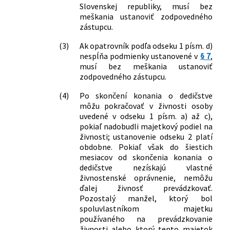
Slovenskej republiky, musí bez
77/2015 Z. z.
Zákon, ktorým sa mení a dopĺňa zákon
meškania ustanoviť zodpovedného
č. 580/2004 Z. z. o zdravotnom poistení
zástupcu.
a o zmene a doplnení zákona č. 95/2002
Z. z. o poisťovníctve a o zmene a
(3)
Ak opatrovník podľa odseku 1 písm. d)
doplnení niektorých zákonov v znení
nespĺňa podmienky ustanovené v
§ 7
,
neskorších predpisov a ktorým sa
musí bez meškania ustanoviť
menia a dopĺňajú niektoré zákony
zodpovedného zástupcu.
79/2015 Z. z.
Zákon o odpadoch a o zmene a
(4)
Po skončení konania o dedičstve
doplnení niektorých zákonov
môžu pokračovať v živnosti osoby
128/2015 Z. z.
Zákon o prevencii závažných
uvedené v odseku 1 písm. a) až c),
priemyselných havárií a o zmene a
pokiaľ nadobudli majetkový podiel na
doplnení niektorých zákonov
živnosti; ustanovenie odseku 2 platí
266/2015 Z. z.
Zákon, ktorým sa mení a dopĺňa zákon
obdobne. Pokiaľ však do šiestich
č. 395/2002 Z. z. o archívoch a
mesiacov od skončenia konania o
registratúrach a o doplnení niektorých
dedičstve nezískajú vlastné
zákonov v znení neskorších predpisov a
živnostenské oprávnenie, nemôžu
ktorým sa mení zákon č. 455/1991 Zb. o
ďalej živnosť prevádzkovať.
Pozostalý manžel, ktorý bol
živnostenskom podnikaní
spoluvlastníkom majetku
(živnostenský zákon) v znení
používaného na prevádzkovanie
neskorších predpisov
živnosti alebo ktorý tento majetok