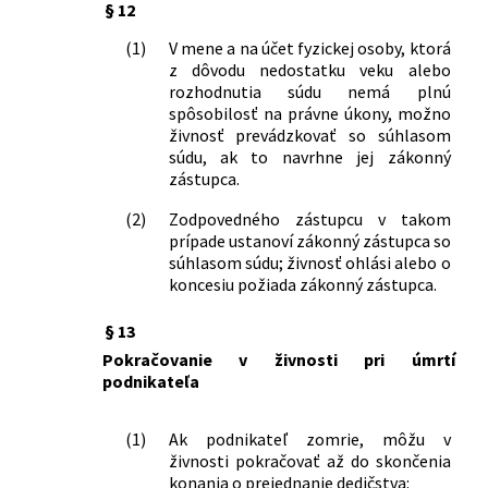
niektorých zákonov
§ 12
1/2014 Z. z.
Zákon o organizovaní verejných
(1)
V mene a na účet fyzickej osoby, ktorá
športových podujatí a o zmene a
z dôvodu nedostatku veku alebo
doplnení niektorých zákonov
rozhodnutia súdu nemá plnú
35/2014 Z. z.
Zákon, ktorým sa mení a dopĺňa zákon
spôsobilosť na právne úkony, možno
č. 338/2000 Z. z. o vnútrozemskej
živnosť prevádzkovať so súhlasom
plavbe a o zmene a doplnení
súdu, ak to navrhne jej zákonný
niektorých zákonov v znení neskorších
zástupca.
predpisov a ktorým sa menia a
(2)
Zodpovedného zástupcu v takom
dopĺňajú niektoré zákony
prípade ustanoví zákonný zástupca so
58/2014 Z. z.
Zákon o výbušninách, výbušných
súhlasom súdu; živnosť ohlási alebo o
predmetoch a munícii a o zmene a
koncesiu požiada zákonný zástupca.
doplnení niektorých zákonov
182/2014 Z. z.
Zákon, ktorým sa mení a dopĺňa zákon
§ 13
č. 326/2005 Z. z. o lesoch v znení
Pokračovanie v živnosti pri úmrtí
neskorších predpisov a ktorým sa
podnikateľa
menia a dopĺňajú niektoré zákony
204/2014 Z. z.
Zákon, ktorým sa mení a dopĺňa zákon
(1)
Ak podnikateľ zomrie, môžu v
č. 355/2007 Z. z. o ochrane, podpore a
živnosti pokračovať až do skončenia
rozvoji verejného zdravia a o zmene a
konania o prejednanie dedičstva:
doplnení niektorých zákonov v znení