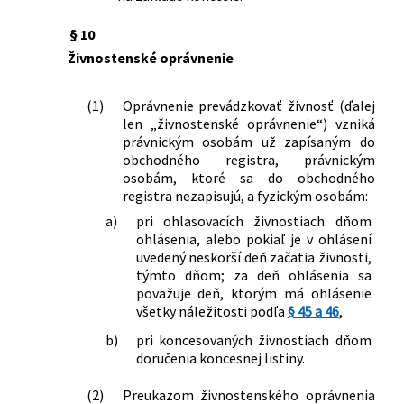
a registrácii organizácií v schéme
§ 10
Európskeho spoločenstva pre
environmentálne manažérstvo a audit
Živnostenské oprávnenie
a o zmene a doplnení niektorých
zákonov
(1)
Oprávnenie prevádzkovať živnosť (ďalej
555/2005 Z. z.
Zákon o energetickej hospodárnosti
len „živnostenské oprávnenie“) vzniká
budov a o zmene a doplnení niektorých
právnickým osobám už zapísaným do
zákonov
obchodného registra, právnickým
567/2005 Z. z.
Zákon, ktorým sa mení a dopĺňa zákon
osobám, ktoré sa do obchodného
registra nezapisujú, a fyzickým osobám:
č. 544/2002 Z. z. o Horskej záchrannej
službe v znení zákona č. 515/2003 Z. z. a
a)
pri ohlasovacích živnostiach dňom
o zmene ďalších zákonov
ohlásenia, alebo pokiaľ je v ohlásení
124/2006 Z. z.
Zákon o bezpečnosti a ochrane zdravia
uvedený neskorší deň začatia živnosti,
týmto dňom; za deň ohlásenia sa
pri práci a o zmene a doplnení
považuje deň, ktorým má ohlásenie
niektorých zákonov
všetky náležitosti podľa
§ 45 a 46
,
126/2006 Z. z.
Zákon o verejnom zdravotníctve a o
zmene a doplnení niektorých zákonov
b)
pri koncesovaných živnostiach dňom
17/2007 Z. z.
Zákon o pravidelnej kontrole kotlov,
doručenia koncesnej listiny.
vykurovacích sústav a klimatizačných
systémov a o zmene a doplnení
(2)
Preukazom živnostenského oprávnenia