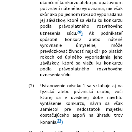
ukončení konkurzu alebo po opätovnom
doplnení niektorých zákonov
potvrdení núteného vyrovnania, nie však
544/2004 Z. z.
Zákon, ktorým sa mení a dopĺňa zákon
skôr ako po jednom roku od vyporiadania
č. 143/1998 Z. z. o civilnom letectve
jej záväzkov, ktoré sa viažu ku konkurzu
(letecký zákon) a o zmene a doplnení
podľa právoplatného rozvrhového
26
niektorých zákonov v znení neskorších
uznesenia súdu.
)
Ak podnikateľ
predpisov a o zmene zákona č.
spôsobil konkurz alebo nútené
vyrovnanie úmyselne, môže
455/1991 Zb. o živnostenskom
prevádzkovať živnosť najskôr po piatich
podnikaní (živnostenský zákon) v znení
rokoch od úplného vyporiadania jeho
neskorších predpisov
záväzkov, ktoré sa viažu ku konkurzu
578/2004 Z. z.
Zákon o poskytovateľoch zdravotnej
podľa právoplatného rozvrhového
starostlivosti, zdravotníckych
uznesenia súdu.
pracovníkoch, stavovských
organizáciách v zdravotníctve a o
(2)
Ustanovenie odseku 1 sa vzťahuje aj na
zmene a doplnení niektorých zákonov
fyzickú alebo právnickú osobu, voči
624/2004 Z. z.
Zákon, ktorým sa mení a dopĺňa zákon
ktorej sa v uvedenej dobe navrhlo
vyhlásenie konkurzu, návrh sa však
Slovenskej národnej rady č. 138/1992
zamietol pre nedostatok majetku
Zb. o autorizovaných architektoch a
dostačujúceho aspoň na úhradu trov
autorizovaných stavebných inžinieroch
27
konania.
)
v znení neskorších predpisov a o zmene
a doplnení zákona č. 455/1991 Zb. o