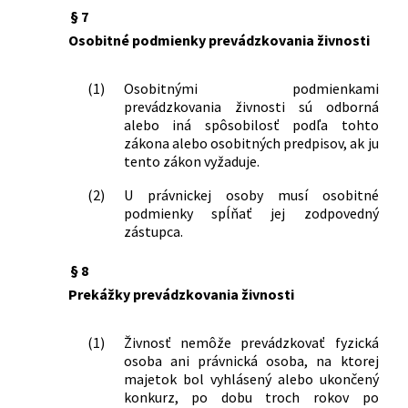
č. 455/1991 Zb. o živnostenskom
§ 7
podnikaní (živnostenský zákon) v znení
Osobitné podmienky prevádzkovania živnosti
neskorších predpisov a o zmene a
doplnení niektorých zákonov
350/2004 Z. z.
Zákon, ktorým sa mení a dopĺňa zákon
(1)
Osobitnými podmienkami
prevádzkovania živnosti sú odborná
č. 455/1991 Zb. o živnostenskom
alebo iná spôsobilosť podľa tohto
podnikaní (živnostenský zákon) v znení
zákona alebo osobitných predpisov, ak ju
neskorších predpisov a o zmene a
tento zákon vyžaduje.
doplnení niektorých zákonov
365/2004 Z. z.
Zákon o rovnakom zaobchádzaní v
(2)
U právnickej osoby musí osobitné
niektorých oblastiach a o ochrane pred
podmienky spĺňať jej zodpovedný
diskrimináciou a o zmene a doplnení
zástupca.
niektorých zákonov (antidiskriminačný
zákon)
§ 8
420/2004 Z. z.
Zákon o mediácii a o doplnení
Prekážky prevádzkovania živnosti
niektorých zákonov
533/2004 Z. z.
Zákon, ktorým sa mení a dopĺňa zákon
(1)
Živnosť nemôže prevádzkovať fyzická
Slovenskej národnej rady č. 51/1988 Zb.
osoba ani právnická osoba, na ktorej
o banskej činnosti, výbušninách a o
majetok bol vyhlásený alebo ukončený
štátnej banskej správe v znení
konkurz, po dobu troch rokov po
neskorších predpisov a o zmene a