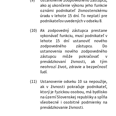
(9)
Ustanovenie zodpovedného zástupcu,
kontrole znečisťovania životného
ako aj ukončenie výkonu jeho funkcie
prostredia a o zmene a doplnení
oznámi podnikateľ živnostenskému
niektorých zákonov
úradu v lehote 15 dní. To neplatí pre
podnikateľov uvedených v odseku 8.
94/2013 Z. z.
Zákon o puncovníctve a skúšaní
drahých kovov (puncový zákon) a o
(10)
Ak zodpovedný zástupca prestane
zmene niektorých zákonov
vykonávať funkciu, musí podnikateľ v
95/2013 Z. z.
Zákon, ktorým sa mení a dopĺňa zákon
lehote 15 dní ustanoviť nového
č. 25/2006 Z. z. o verejnom obstarávaní
zodpovedného zástupcu. Do
a o zmene a doplnení niektorých
ustanovenia nového zodpovedného
zákonov v znení neskorších predpisov a
zástupcu môže pokračovať v
o zmene zákona č. 455/1991 Zb. o
prevádzkovaní živnosti, ak tým
neohrozí život, zdravie a bezpečnosť
živnostenskom podnikaní
ľudí.
(živnostenský zákon) v znení
neskorších predpisov
(11)
Ustanovenie odseku 10 sa nepoužije,
180/2013 Z. z.
Zákon o organizácii miestnej štátnej
ak v živnosti pokračuje podnikateľ,
správy a o zmene a doplnení niektorých
ktorý je fyzickou osobou, má bydlisko
zákonov
na území Slovenskej republiky a spĺňa
218/2013 Z. z.
Zákon o núdzových zásobách ropy a
všeobecné i osobitné podmienky na
ropných výrobkov a o riešení stavu
prevádzkovanie živnosti.
ropnej núdze a o zmene a doplnení