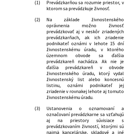
vzdelaní a o uznávaní odborných
(1)
Prevádzkarňou sa rozumie priestor, v
kvalifikácií a o zmene a doplnení
ktorom sa prevádzkuje živnosť.
niektorých zákonov a ktorým sa menia
(2)
Na základe živnostenského
a dopĺňajú niektoré zákony
oprávnenia možno živnosť
289/2017 Z. z.
Zákon, ktorým sa mení a dopĺňa zákon
prevádzkovať aj v neskôr zriadených
č. 355/2007 Z. z. o ochrane, podpore a
prevádzkarňach, ak ich zriadenie
rozvoji verejného zdravia a o zmene a
podnikateľ oznámi v lehote 15 dní
doplnení niektorých zákonov v znení
živnostenskému úradu, v ktorého
neskorších predpisov a ktorým sa mení
územnom obvode sa ďalšia
zákon č. 455/1991 Zb. o živnostenskom
prevádzkareň nachádza. Ak nie je
podnikaní (živnostenský zákon) v znení
ďalšia prevádzkareň v obvode
živnostenského úradu, ktorý vydal
neskorších predpisov
živnostenský list alebo koncesnú
292/2017 Z. z.
Zákon, ktorým sa mení a dopĺňa zákon
listinu, oznámi podnikateľ jej
č. 79/2015 Z. z. o odpadoch a o zmene a
zriadenie v rovnakej lehote aj tomuto
doplnení niektorých zákonov v znení
živnostenskému úradu.
neskorších predpisov a ktorým sa
menia a dopĺňajú niektoré zákony
(3)
Ustanovenia o oznamovaní a
56/2018 Z. z.
Zákon o posudzovaní zhody výrobku,
označovaní prevádzkarne sa vzťahujú
sprístupňovaní určeného výrobku na
aj na priestory súvisiace s
trhu a o zmene a doplnení niektorých
prevádzkovaním živností, ktorými sú
najmä kancelárske, skladové a iné
zákonov