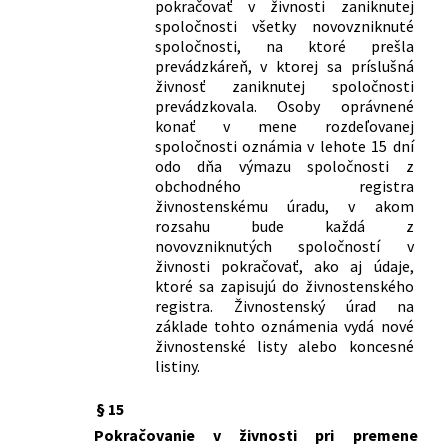
pokračovať v živnosti zaniknutej
a ktorým sa dopĺňa zákon č. 455/1991
spoločnosti všetky novovzniknuté
Zb. o živnostenskom podnikaní
spoločnosti, na ktoré prešla
(živnostenský zákon) v znení
prevádzkáreň, v ktorej sa príslušná
neskorších predpisov
živnosť zaniknutej spoločnosti
prevádzkovala. Osoby oprávnené
348/2015 Z. z.
Zákon, ktorým sa mení a dopĺňa zákon
konať v mene rozdeľovanej
č. 286/2009 Z. z. o fluórovaných
spoločnosti oznámia v lehote 15 dní
skleníkových plynoch a o zmene a
odo dňa výmazu spoločnosti z
doplnení niektorých zákonov v znení
obchodného registra
neskorších predpisov a ktorým sa
živnostenskému úradu, v akom
dopĺňa zákon č. 455/1991 Zb. o
rozsahu bude každá z
živnostenskom podnikaní
novovzniknutých spoločností v
(živnostenský zákon) v znení
živnosti pokračovať, ako aj údaje,
neskorších predpisov
ktoré sa zapisujú do živnostenského
387/2015 Z. z.
Zákon o jednotnom informačnom
registra. Živnostenský úrad na
základe tohto oznámenia vydá nové
systéme v cestnej doprave a o zmene a
živnostenské listy alebo koncesné
doplnení niektorých zákonov
listiny.
412/2015 Z. z.
Zákon, ktorým sa mení a dopĺňa zákon
č. 725/2004 Z. z. o podmienkach
§ 15
prevádzky vozidiel v premávke na
Pokračovanie v živnosti pri premene
pozemných komunikáciách a o zmene