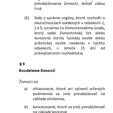
sprostredkovaní zaistenia a o zmene a
prevádzkovania živnosti, dokiaľ zákaz
doplnení niektorých zákonov
trvá.
351/2005 Z. z.
Zákon, ktorým sa mení a dopĺňa zákon
(6)
Súdy a správne orgány, ktoré rozhodli o
č. 578/2004 Z. z. o poskytovateľoch
skutočnostiach uvedených v odsekoch 1,
zdravotnej starostlivosti,
2 a 5, oznámia to živnostenskému úradu,
zdravotníckych pracovníkoch,
ktorý vydal živnostenský list alebo
stavovských organizáciách v
koncesnú listinu fyzickej osobe alebo
zdravotníctve a o zmene a doplnení
právnickej osobe uvedenej v týchto
niektorých zákonov v znení zákona č.
odsekoch, v lehote 15 dní od
720/2004 Z. z. a o zmene a doplnení
právoplatnosti rozhodnutia.
niektorých zákonov
470/2005 Z. z.
Zákon o pohrebníctve a o zmene a
§ 9
doplnení zákona č. 455/1991 Zb. o
Rozdelenie živností
živnostenskom podnikaní
(živnostenský zákon) v znení
Živnosti sú:
neskorších predpisov
a)
ohlasovacie, ktoré pri splnení určených
473/2005 Z. z.
Zákon o poskytovaní služieb v oblasti
podmienok sa smú prevádzkovať na
súkromnej bezpečnosti a o zmene a
základe ohlásenia,
doplnení niektorých zákonov (zákon o
b)
koncesované, ktoré sa smú prevádzkovať
súkromnej bezpečnosti)
na základe koncesie.
491/2005 Z. z.
Zákon o environmentálnom overovaní