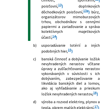
činnosť, sporiteľní,
)
161/1998 Z. z.
Zákon o Komore kominárov Slovenska
13
poisťovní,
)
doplnkových
a o zmene a doplnení zákona č.
13a
dôchodkových poisťovní,
)
búrz,
455/1991 Zb. o živnostenskom
organizátorov mimoburzových
podnikaní (živnostenský zákon) v znení
trhov, obchodníkov s cennými
neskorších predpisov
papiermi a zariaďovanie a správa
178/1998 Z. z.
Zákon o podmienkach predaja
kolektívnych majetkových
14
výrobkov a poskytovania služieb na
účastí,
)
trhových miestach a o zmene a
b)
usporadúvanie lotérií a iných
doplnení zákona č. 455/1991 Zb. o
15
podobných hier,
)
živnostenskom podnikaní
(živnostenský zákon) v znení
c)
banská činnosť a dobývanie ložísk
neskorších predpisov
nevyhradených nerastov včítane
úpravy a zušľachťovania nerastov
179/1998 Z. z.
Zákon o obchodovaní s vojenským
vykonávaných v súvislosti s ich
materiálom a o doplnení zákona č.
dobývaním, zabezpečovanie a
455/1991 Zb. o živnostenskom
likvidácia banských diel a lomov,
podnikaní (živnostenský zákon) v znení
ako aj vyhľadávanie a prieskum
neskorších predpisov
16
ložísk nevyhradených nerastov,
)
194/1998 Z. z.
Zákon o šľachtení a plemenitbe
hospodárskych zvierat a o zmene a
d)
výroba a rozvod elektriny, plynov a
doplnení zákona č. 455/1991 Zb. o
17
tepla, okrem malých elektrární,
)