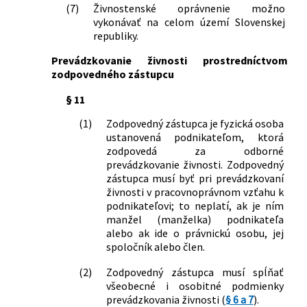
(7)
Živnostenské oprávnenie možno
finančnom poradenstve a o zmene a
vykonávať na celom území Slovenskej
doplnení niektorých zákonov
republiky.
492/2009 Z. z.
Zákon o platobných službách a o
zmene a doplnení niektorých zákonov
Prevádzkovanie živnosti prostredníctvom
568/2009 Z. z.
Zákon o celoživotnom vzdelávaní a o
zodpovedného zástupcu
zmene a doplnení niektorých zákonov
§ 11
129/2010 Z. z.
Zákon o spotrebiteľských úveroch a o
iných úveroch a pôžičkách pre
(1)
Zodpovedný zástupca je fyzická osoba
spotrebiteľov a o zmene a doplnení
ustanovená podnikateľom, ktorá
niektorých zákonov
zodpovedá za odborné
136/2010 Z. z.
Zákon o službách na vnútornom trhu a
prevádzkovanie živnosti. Zodpovedný
o zmene a doplnení niektorých
zástupca musí byť pri prevádzkovaní
živnosti v pracovnoprávnom vzťahu k
zákonov
podnikateľovi; to neplatí, ak je ním
556/2010 Z. z.
Zákon, ktorým sa mení a dopĺňa zákon
manžel (manželka) podnikateľa
č. 338/2000 Z. z. o vnútrozemskej
alebo ak ide o právnickú osobu, jej
plavbe a o zmene a doplnení
spoločník alebo člen.
niektorých zákonov v znení neskorších
predpisov a o zmene a doplnení
(2)
Zodpovedný zástupca musí spĺňať
niektorých zákonov
všeobecné i osobitné podmienky
249/2011 Z. z.
Zákon o riadení bezpečnosti
prevádzkovania živnosti (
§ 6 a 7
).