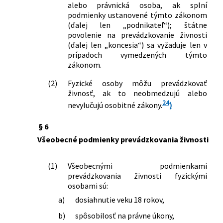
neskorších predpisov
alebo právnická osoba, ak splní
190/2003 Z. z.
Zákon o strelných zbraniach a strelive
podmienky ustanovené týmto zákonom
a o zmene a doplnení niektorých
(ďalej len „podnikateľ“); štátne
zákonov
povolenie na prevádzkovanie živnosti
219/2003 Z. z.
Zákon o zaobchádzaní s chemickými
(ďalej len „koncesia“) sa vyžaduje len v
prípadoch vymedzených týmto
látkami, ktoré možno zneužiť na
zákonom.
nezákonnú výrobu omamných látok a
psychotropných látok a o zmene
(2)
Fyzické osoby môžu prevádzkovať
zákona č. 455/1991 Zb. o
živnosť, ak to neobmedzujú alebo
živnostenskom podnikaní
24
nevylučujú osobitné zákony.
)
(živnostenský zákon) v znení
neskorších predpisov
§ 6
245/2003 Z. z.
Zákon o integrovanej prevencii a
Všeobecné podmienky prevádzkovania živnosti
kontrole znečisťovania životného
prostredia a o zmene a doplnení
niektorých zákonov
(1)
Všeobecnými podmienkami
prevádzkovania živnosti fyzickými
423/2003 Z. z.
Zákon, ktorým sa mení a dopĺňa zákon
osobami sú:
Národnej rady Slovenskej republiky č.
215/1995 Z. z. o geodézii a kartografii a
a)
dosiahnutie veku 18 rokov,
o zmene a doplnení zákona č. 455/1991
b)
spôsobilosť na právne úkony,
Zb. o živnostenskom podnikaní