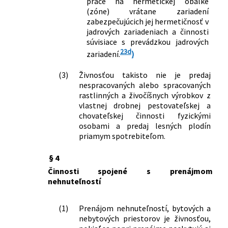
práce na hermetickej obálke
doplnení niektorých zákonov
(zóne) vrátane zariadení
279/2001 Z. z.
Zákon, ktorým sa mení a dopĺňa zákon
zabezpečujúcich jej hermetičnosť v
č. 455/1991 Zb. o živnostenskom
jadrových zariadeniach a činnosti
súvisiace s prevádzkou jadrových
podnikaní (živnostenský zákon) v znení
23d
neskorších predpisov a o zmene a
zariadení.
)
doplnení niektorých zákonov
(3)
Živnosťou takisto nie je predaj
488/2001 Z. z.
Zákon, ktorým sa mení a dopĺňa zákon
nespracovaných alebo spracovaných
č. 140/1998 Z. z. o liekoch a
rastlinných a živočíšnych výrobkov z
zdravotníckych pomôckach, o zmene
vlastnej drobnej pestovateľskej a
zákona č. 455/1991 Zb. o
chovateľskej činnosti fyzickými
živnostenskom podnikaní
osobami a predaj lesných plodín
(živnostenský zákon) v znení
priamym spotrebiteľom.
neskorších predpisov a o zmene a
doplnení zákona Národnej rady
§ 4
Slovenskej republiky č. 220/1996 Z. z. o
Činnosti spojené s prenájmom
reklame v znení neskorších predpisov
nehnuteľností
554/2001 Z. z.
Zákon, ktorým sa mení a dopĺňa zákon
Slovenskej národnej rady č. 138/1992
(1)
Prenájom nehnuteľností, bytových a
Zb. o autorizovaných architektoch a
nebytových priestorov je živnosťou,
autorizovaných stavebných inžinieroch