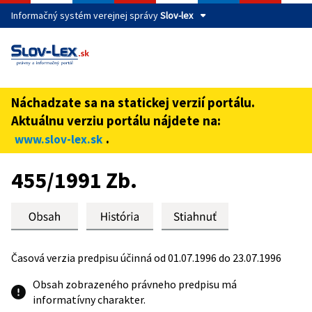
Informačný systém verejnej správy
Slov-lex
Táto stránka je zabezpečená
Buďte pozorní a vždy sa uistite, že zdieľate informácie iba
cez zabezpečenú webovú stránku verejnej správy SR.
Náchadzate sa na statickej verzií portálu.
Zabezpečená stránka vždy začína https:// pred názvom
Aktuálnu verziu portálu nájdete na:
domény webového sídla.
.
www.slov-lex.sk
Preskoč na obsah
455/1991 Zb.
Časová verzia predpisu účinná od 01.07.1996 do 23.07.1996
Obsah zobrazeného právneho predpisu má
informatívny charakter.