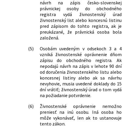
577/2007 Z. z.
Zákon, ktorým sa mení a dopĺňa zákon
návrh na zápis česko-slovenskej
Slovenskej národnej rady č. 51/1988 Zb.
právnickej osoby do obchodného
o banskej činnosti, výbušninách a o
registra vydá živnostenský úrad
živnostenský list alebo koncesnú listinu
štátnej banskej správe v znení
pred zápisom do tohto registra, ak je
neskorších predpisov a o zmene a
preukázané, že právnická osoba bola
doplnení niektorých zákonov
založená.
112/2008 Z. z.
Zákon, ktorým sa mení a dopĺňa zákon
č. 656/2004 Z. z. o energetike a o zmene
(5)
Osobám uvedeným v odsekoch 3 a 4
niektorých zákonov v znení neskorších
vzniká živnostenské oprávnenie dňom
predpisov
zápisu do obchodného registra. Ak
445/2008 Z. z.
Zákon, ktorým sa menia a dopĺňajú
nepodajú návrh na zápis v lehote 90 dní
niektoré zákony v pôsobnosti
od doručenia živnostenského listu alebo
koncesnej listiny alebo ak sa návrhu
Ministerstva vnútra Slovenskej
nevyhovie, musia uvedené doklady do 15
republiky v súvislosti so zavedením
dní vrátiť; živnostenský úrad o tom vydá
meny euro v Slovenskej republike
na požiadanie potvrdenie.
448/2008 Z. z.
Zákon o sociálnych službách a o zmene
a doplnení zákona č. 455/1991 Zb. o
(6)
Živnostenské oprávnenie nemožno
živnostenskom podnikaní
preniesť na inú osobu. Iná osoba ho
(živnostenský zákon) v znení
môže vykonávať, len ak to ustanovuje
neskorších predpisov
tento zákon.
186/2009 Z. z.
Zákon o finančnom sprostredkovaní a