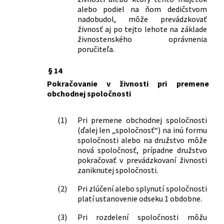
272/2015 Z. z.
Zákon o registri právnických osôb,
alebo podiel na ňom dedičstvom
podnikateľov a orgánov verejnej moci a
nadobudol, môže prevádzkovať
o zmene a doplnení niektorých
živnosť aj po tejto lehote na základe
zákonov
živnostenského oprávnenia
274/2015 Z. z.
Zákon, ktorým sa mení a dopĺňa zákon
poručiteľa.
č. 544/2002 Z. z. o Horskej záchrannej
službe v znení neskorších predpisov a
§ 14
ktorým sa mení a dopĺňa zákon č.
Pokračovanie v živnosti pri premene
455/1991 Zb. o živnostenskom
obchodnej spoločnosti
podnikaní (živnostenský zákon) v znení
neskorších predpisov
(1)
Pri premene obchodnej spoločnosti
278/2015 Z. z.
Zákon, ktorým sa mení a dopĺňa zákon
(ďalej len „spoločnosť“) na inú formu
č. 308/2000 Z. z. o vysielaní a
spoločnosti alebo na družstvo môže
retransmisii a o zmene zákona č.
nová spoločnosť, prípadne družstvo
195/2000 Z. z. o telekomunikáciách v
pokračovať v prevádzkovaní živnosti
znení neskorších predpisov a ktorým sa
zaniknutej spoločnosti.
menia a dopĺňajú niektoré zákony
(2)
Pri zlúčení alebo splynutí spoločnosti
331/2015 Z. z.
Zákon, ktorým sa mení a dopĺňa zákon
platí ustanovenie odseku 1 obdobne.
č. 58/2014 Z. z. o výbušninách,
výbušných predmetoch a munícii a o
(3)
Pri rozdelení spoločnosti môžu
zmene a doplnení niektorých zákonov