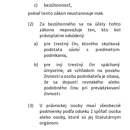
(živnostenský zákon) v znení
c)
bezúhonnosť,
neskorších predpisov
pokiaľ tento zákon neustanovuje inak.
515/2003 Z. z.
Zákon o krajských úradoch a obvodných
úradoch a o zmene a doplnení
(2)
Za bezúhonného sa na účely tohto
zákona nepovažuje ten, kto bol
niektorých zákonov
právoplatne odsúdený:
586/2003 Z. z.
Zákon o advokácii a o zmene a doplnení
zákona č. 455/1991 Zb. o
a)
pre trestný čin, ktorého skutková
živnostenskom podnikaní
podstata súvisí s predmetom
podnikania,
(živnostenský zákon) v znení
neskorších predpisov
b)
pre iný trestný čin spáchaný
602/2003 Z. z.
Zákon, ktorým sa mení a dopĺňa zákon
úmyselne, ak vzhľadom na povahu
Národnej rady Slovenskej republiky č.
živnosti a osobu podnikateľa je obava,
202/1995 Z. z. Devízový zákon a zákon,
že sa dopustí rovnakého alebo
ktorým sa mení a dopĺňa zákon
podobného činu pri prevádzkovaní
živnosti.
Slovenskej národnej rady č. 372/1990
Zb. o priestupkoch v znení neskorších
(3)
U právnickej osoby musí všeobecné
predpisov, v znení neskorších predpisov
podmienky podľa odseku 1 spĺňať osoba
a o zmene a doplnení niektorých
alebo osoby, ktoré sú jej štatutárnym
zákonov
orgánom.
347/2004 Z. z.
Zákon, ktorým sa mení a dopĺňa zákon