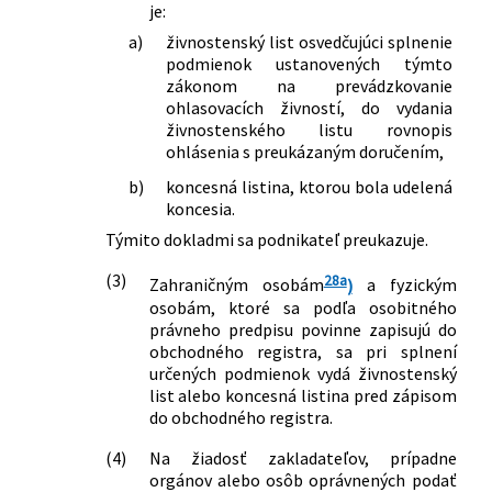
je:
niektorých zákonov
99/2007 Z. z.
Zákon, ktorým sa mení a dopĺňa zákon
a)
živnostenský list osvedčujúci splnenie
č. 657/2004 Z. z. o tepelnej energetike a
podmienok ustanovených týmto
ktorým sa dopĺňa zákon č. 455/1991 Zb.
zákonom na prevádzkovanie
ohlasovacích živností, do vydania
o živnostenskom podnikaní
živnostenského listu rovnopis
(živnostenský zákon) v znení
ohlásenia s preukázaným doručením,
neskorších predpisov
193/2007 Z. z.
Zákon, ktorým sa mení a dopĺňa zákon
b)
koncesná listina, ktorou bola udelená
č. 338/2000 Z. z. o vnútrozemskej
koncesia.
plavbe a o zmene a doplnení
Týmito dokladmi sa podnikateľ preukazuje.
niektorých zákonov v znení neskorších
predpisov a o zmene a doplnení
(3)
28a
Zahraničným osobám
)
a fyzickým
niektorých zákonov
osobám, ktoré sa podľa osobitného
218/2007 Z. z.
Zákon o zákaze biologických zbraní a o
právneho predpisu povinne zapisujú do
zmene a doplnení niektorých zákonov
obchodného registra, sa pri splnení
určených podmienok vydá živnostenský
358/2007 Z. z.
Zákon, ktorým sa mení a dopĺňa zákon
list alebo koncesná listina pred zápisom
č. 455/1991 Zb. o živnostenskom
do obchodného registra.
podnikaní (živnostenský zákon) v znení
neskorších predpisov a o zmene a
(4)
Na žiadosť zakladateľov, prípadne
doplnení niektorých zákonov
orgánov alebo osôb oprávnených podať