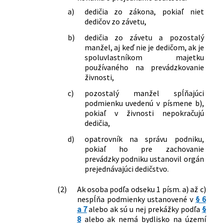
neskorších predpisov a o zmene a
a)
dedičia zo zákona, pokiaľ niet
dedičov zo závetu,
doplnení niektorých zákonov
219/2014 Z. z.
Zákon o sociálnej práci a o
b)
dedičia zo závetu a pozostalý
podmienkach na výkon niektorých
manžel, aj keď nie je dedičom, ak je
odborných činností v oblasti sociálnych
spoluvlastníkom majetku
vecí a rodiny a o zmene a doplnení
používaného na prevádzkovanie
niektorých zákonov
živnosti,
321/2014 Z. z.
Zákon o energetickej efektívnosti a o
c)
pozostalý manžel spĺňajúci
zmene a doplnení niektorých zákonov
podmienku uvedenú v písmene b),
333/2014 Z. z.
Zákon, ktorým sa mení a dopĺňa zákon
pokiaľ v živnosti nepokračujú
č. 595/2003 Z. z. o dani z príjmov v znení
dedičia,
neskorších predpisov a ktorým sa
d)
opatrovník na správu podniku,
menia a dopĺňajú niektoré zákony
pokiaľ ho pre zachovanie
399/2014 Z. z.
Zákon, ktorým sa mení a dopĺňa zákon
prevádzky podniku ustanovil orgán
č. 414/2012 Z. z. o obchodovaní s
prejednávajúci dedičstvo.
emisnými kvótami a o zmene a
doplnení niektorých zákonov a ktorým
(2)
Ak osoba podľa odseku 1 písm. a) až c)
sa menia a dopĺňajú niektoré zákony
nespĺňa podmienky ustanovené v
§ 6
Národná rada Slovenskej republiky sa
a 7
alebo ak sú u nej prekážky podľa
§
uzniesla na tomto zákone:
8
alebo ak nemá bydlisko na území