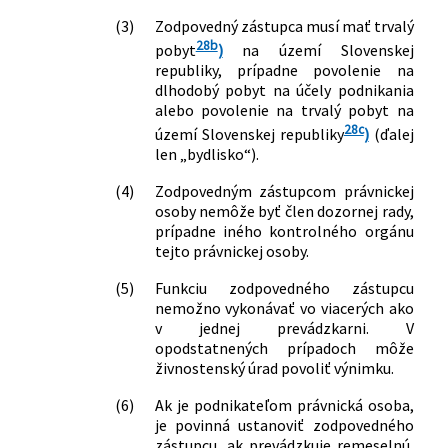
pozemných komunikácií a o zmene a
(3)
Zodpovedný zástupca musí mať trvalý
doplnení niektorých zákonov
28b
pobyt
)
na území Slovenskej
324/2011 Z. z.
Zákon o poštových službách a o zmene
republiky, prípadne povolenie na
a doplnení niektorých zákonov
dlhodobý pobyt na účely podnikania
362/2011 Z. z.
Zákon o liekoch a zdravotníckych
alebo povolenie na trvalý pobyt na
pomôckach a o zmene a doplnení
28c
území Slovenskej republiky
)
(ďalej
niektorých zákonov
len „bydlisko“).
392/2011 Z. z.
Zákon o obchodovaní s výrobkami
obranného priemyslu a o zmene a
(4)
Zodpovedným zástupcom právnickej
doplnení niektorých zákonov
osoby nemôže byť člen dozornej rady,
395/2011 Z. z.
Zákon, ktorým sa mení a dopĺňa zákon
prípadne iného kontrolného orgánu
tejto právnickej osoby.
Národnej rady Slovenskej republiky č.
42/1994 Z. z. o civilnej ochrane
(5)
Funkciu zodpovedného zástupcu
obyvateľstva v znení neskorších
nemožno vykonávať vo viacerých ako
predpisov a ktorým sa menia a
v jednej prevádzkarni. V
dopĺňajú niektoré zákony
opodstatnených prípadoch môže
251/2012 Z. z.
Zákon o energetike a o zmene a
živnostenský úrad povoliť výnimku.
doplnení niektorých zákonov
(6)
Ak je podnikateľom právnická osoba,
314/2012 Z. z.
Zákon o pravidelnej kontrole
je povinná ustanoviť zodpovedného
vykurovacích systémov a
zástupcu, ak prevádzkuje remeselnú,