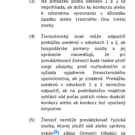
(3)
Na prekážku podľa odsekov 1 a 2 sa
živnostenskom podnikaní
neprihliada, ak došlo ku konkurzu alebo
(živnostenský zákon) v znení
k nútenému vyrovnaniu v dôsledku
neskorších predpisov
úpadku alebo trestného činu tretej
650/2004 Z. z.
Zákon o doplnkovom dôchodkovom
osoby.
sporení a o zmene a doplnení
(4)
Živnostenský úrad môže odpustiť
niektorých zákonov
prekážku uvedenú v odsekoch 1 a 2, ak
656/2004 Z. z.
Zákon o energetike a o zmene
hospodárske pomery osoby a jej
niektorých zákonov
správanie nasvedčujú, že pri
725/2004 Z. z.
Zákon o podmienkach prevádzky
prevádzkovaní živnosti bude riadne plniť
vozidiel v premávke na pozemných
svoje záväzky; pred rozhodnutím si
komunikáciách a o zmene a doplnení
vyžiada vyjadrenie živnostenského
niektorých zákonov
spoločenstva, ak je zriadené. Prekážku
8/2005 Z. z.
Zákon o správcoch a o zmene a
uvedenú v odsekoch 1 a 2 nemožno
doplnení niektorých zákonov
odpustiť, ak na podnikateľov majetok
vyhlásil súd počas piatich rokov dvakrát
93/2005 Z. z.
Zákon o autoškolách a o zmene a
konkurz alebo ak konkurz bol vyvolaný
doplnení niektorých zákonov
úmyselne.
331/2005 Z. z.
Zákon o orgánoch štátnej správy vo
veciach drogových prekurzorov a o
(5)
Živnosť nemôže prevádzkovať fyzická
zmene a doplnení niektorých zákonov
osoba, ktorej uložil súd alebo správny
340/2005 Z. z.
Zákon o sprostredkovaní poistenia a
28
orgán
)
zákaz činnosti týkajúci sa