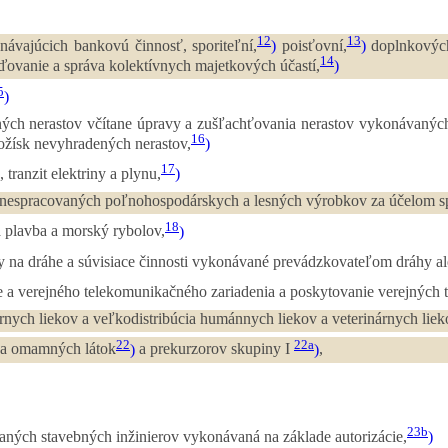
12
13
ávajúcich bankovú činnosť, sporiteľní,
)
poisťovní,
)
doplnkových
14
ďovanie a správa kolektívnych majetkových účastí,
)
5
)
ých nerastov včítane úpravy a zušľachťovania nerastov vykonávaných 
16
ložísk nevyhradených nerastov,
)
17
 tranzit elektriny a plynu,
)
a nespracovaných poľnohospodárskych a lesných výrobkov za účelom sp
18
 plavba a morský rybolov,
)
 na dráhe a súvisiace činnosti vykonávané prevádzkovateľom dráhy a
e a verejného telekomunikačného zariadenia a poskytovanie verejných
nych liekov a veľkodistribúcia humánnych liekov a veterinárnych liek
22
22a
 a omamných látok
)
a prekurzorov skupiny I
)
,
23b
vaných stavebných inžinierov vykonávaná na základe autorizácie,
)