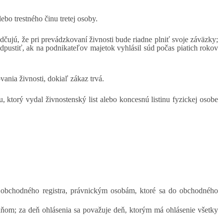
bo trestného činu tretej osoby.
ujú, že pri prevádzkovaní živnosti bude riadne plniť svoje záväzky;
ustiť, ak na podnikateľov majetok vyhlásil súd počas piatich rokov
vania živnosti, dokiaľ zákaz trvá.
 ktorý vydal živnostenský list alebo koncesnú listinu fyzickej osobe
 obchodného registra, právnickým osobám, ktoré sa do obchodného
 dňom; za deň ohlásenia sa považuje deň, ktorým má ohlásenie všetky