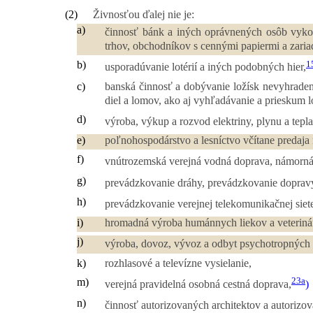
(2)
Živnosťou ďalej nie je:
a)
činnosť bánk a iných oprávnených osôb vykon
trhov, obchodníkov s cennými papiermi a zaria
1
b)
usporadúvanie lotérií a iných podobných hier,
c)
banská činnosť a dobývanie ložísk nevyhraden
diel a lomov, ako aj vyhľadávanie a prieskum 
d)
výroba, výkup a rozvod elektriny, plynu a tepla,
e)
poľnohospodárstvo a lesníctvo včítane predaj
f)
vnútrozemská verejná vodná doprava, námorná
g)
prevádzkovanie dráhy, prevádzkovanie dopravy
h)
prevádzkovanie verejnej telekomunikačnej siet
i)
hromadná výroba humánnych liekov a veterinár
j)
výroba, dovoz, vývoz a odbyt psychotropných
k)
rozhlasové a televízne vysielanie,
23a
m)
verejná pravidelná osobná cestná doprava,
)
n)
činnosť autorizovaných architektov a autorizo