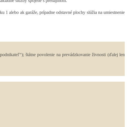
 základné služby spojené s prenájmom.
u 1 alebo ak garáže, prípadne odstavné plochy slúžia na umiestnenie
dnikateľ“); štátne povolenie na prevádzkovanie živnosti (ďalej len