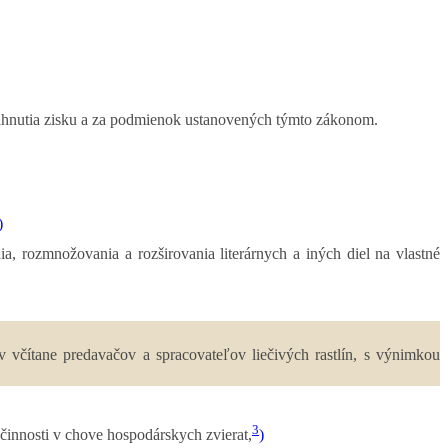
ahnutia zisku a za podmienok ustanovených týmto zákonom.
)
, rozmnožovania a rozširovania literárnych a iných diel na vlastné
v včítane predavačov a spracovateľov liečivých rastlín, s výnimkou
3
činnosti v chove hospodárskych zvierat,
)