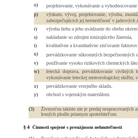
o)
projektovanie, vykonávanie a vyhodnocovanie 
p)
výskum, vývoj, projektovanie, výroba, montáž
zabezpečujúcich jej hermetičnosť v jadrových z
r)
výroba liehu a jeho uvádzanie do obehu okrem 
s)
nakladanie so zdrojmi ionizujúceho žiarenia,
t)
kvalitatívne a kvantitatívne zisťovanie faktor
u)
prevádzkovanie súkromných bezpečnostných sl
v)
používanie vysoko rizikových chemických láto
w)
letecká doprava, prevádzkovanie civilných 
vykonávanie leteckej meteorologickej služby, 
x)
prevádzkovanie verejného skladu.
y)
obchod s vojenským materiálom.
(3)
Živnosťou takisto nie je predaj nespracovaných a
lesných plodín priamym spotrebiteľom.
§ 4
Činnosti spojené s prenájmom nehnuteľností