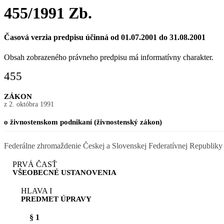
455/1991 Zb.
Časová verzia predpisu účinná od 01.07.2001 do 31.08.2001
Obsah zobrazeného právneho predpisu má informatívny charakter.
455
ZÁKON
z 2. októbra 1991
o živnostenskom podnikaní (živnostenský zákon)
Federálne zhromaždenie Českej a Slovenskej Federatívnej Republiky 
PRVÁ ČASŤ
VŠEOBECNÉ USTANOVENIA
HLAVA I
PREDMET ÚPRAVY
§ 1