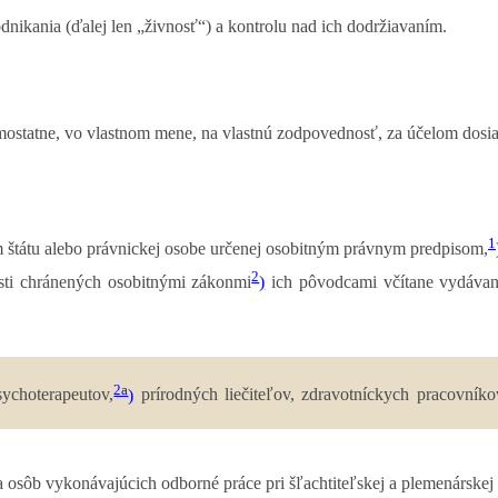
ikania (ďalej len „živnosť“) a kontrolu nad ich dodržiavaním.
mostatne, vo vlastnom mene, na vlastnú zodpovednosť, za účelom dosi
1
štátu alebo právnickej osobe určenej osobitným právnym predpisom,
2
osti chránených osobitnými zákonmi
)
ich pôvodcami včítane vydávania
2a
sychoterapeutov,
)
prírodných liečiteľov, zdravotníckych pracovníko
a osôb vykonávajúcich odborné práce pri šľachtiteľskej a plemenárskej 