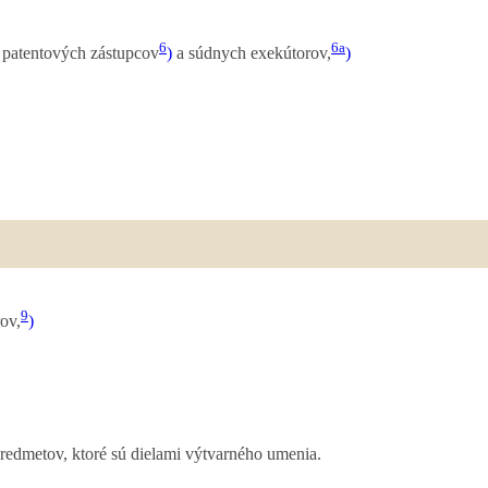
6
6a
patentových zástupcov
)
a súdnych exekútorov,
)
9
ov,
)
predmetov, ktoré sú dielami výtvarného umenia.