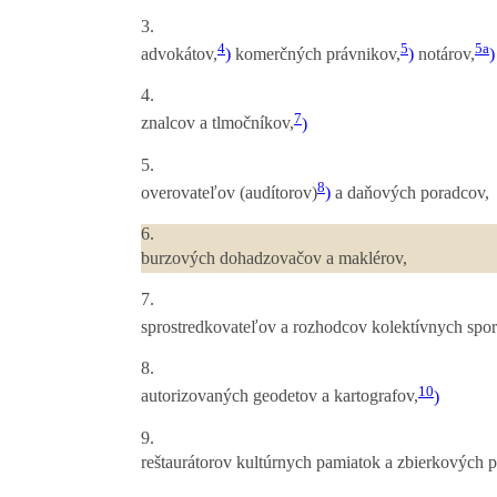
3.
4
5
5a
advokátov,
)
komerčných právnikov,
)
notárov,
)
4.
7
znalcov a tlmočníkov,
)
5.
8
overovateľov (audítorov)
)
a daňových poradcov,
6.
burzových dohadzovačov a maklérov,
7.
sprostredkovateľov a rozhodcov kolektívnych spor
8.
10
autorizovaných geodetov a kartografov,
)
9.
reštaurátorov kultúrnych pamiatok a zbierkových 