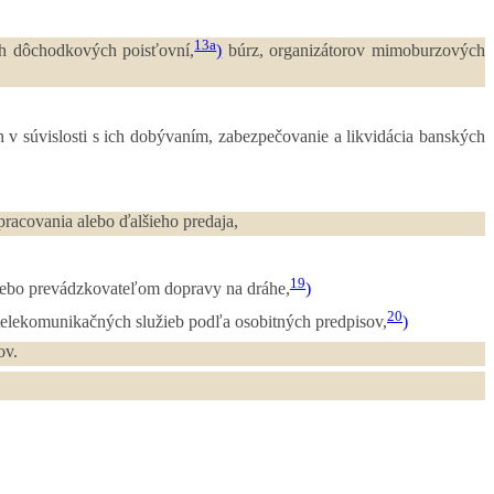
13a
 dôchodkových poisťovní,
)
búrz, organizátorov mimoburzových
v súvislosti s ich dobývaním, zabezpečovanie a likvidácia banských
racovania alebo ďalšieho predaja,
19
lebo prevádzkovateľom dopravy na dráhe,
)
20
 telekomunikačných služieb podľa osobitných predpisov,
)
ov.