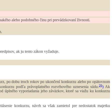
vnakého alebo podobného činu pri prevádzkovaní živnosti.
m.
edpisov, ak ju tento zákon vyžaduje.
kurz, po dobu troch rokov po ukončení konkurzu alebo po opätovnom
26
 konkurzu podľa právoplatného rozvrhového uznesenia súdu.
)
Ak
od úplného vyporiadania jeho záväzkov, ktoré sa viažu ku konkurzu
hlásenie konkurzu, návrh sa však zamietol pre nedostatok majetku