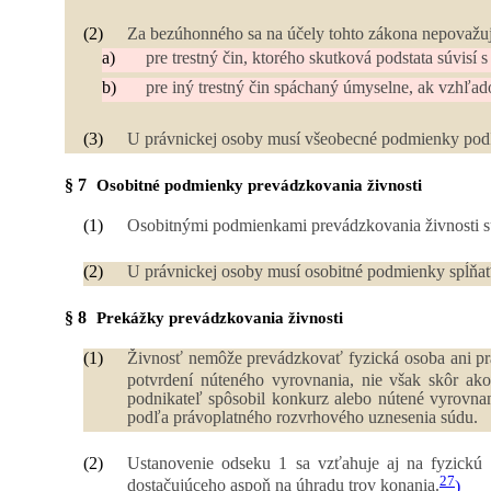
(2)
Za bezúhonného sa na účely tohto zákona nepovažuje
a)
pre trestný čin, ktorého skutková podstata súvisí
b)
pre iný trestný čin spáchaný úmyselne, ak vzhľad
(3)
U právnickej osoby musí všeobecné podmienky podľa
§ 7
Osobitné podmienky prevádzkovania živnosti
(1)
Osobitnými podmienkami prevádzkovania živnosti sú 
(2)
U právnickej osoby musí osobitné podmienky spĺňať
§ 8
Prekážky prevádzkovania živnosti
(1)
Živnosť nemôže prevádzkovať fyzická osoba ani pr
potvrdení núteného vyrovnania, nie však skôr ak
podnikateľ spôsobil konkurz alebo nútené vyrovna
podľa právoplatného rozvrhového uznesenia súdu.
(2)
Ustanovenie odseku 1 sa vzťahuje aj na fyzickú 
27
dostačujúceho aspoň na úhradu trov konania.
)