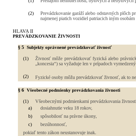
(1)
Prenájom nehnuteľností, bytových a nebytových pr
(2)
Prevádzkovanie garáží alebo odstavných plôch pr
najmenej piatich vozidiel patriacich iným osobám
HLAVA II
PREVÁDZKOVANIE ŽIVNOSTI
§ 5
Subjekty oprávnené prevádzkovať živnosť
(1)
Živnosť môže prevádzkovať fyzická alebo právnická
„koncesia“) sa vyžaduje len v prípadoch vymedzen
(2)
Fyzické osoby môžu prevádzkovať živnosť, ak to n
§ 6
Všeobecné podmienky prevádzkovania živnosti
(1)
Všeobecnými podmienkami prevádzkovania živnosti
a)
dosiahnutie veku 18 rokov,
b)
spôsobilosť na právne úkony,
c)
bezúhonnosť,
pokiaľ tento zákon neustanovuje inak.