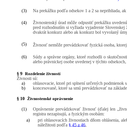
(3)
Na prekážku podľa odsekov 1 a 2 sa neprihliada, ak
(4)
Živnostenský úrad môže odpustiť prekážku uvedenú v
pred rozhodnutím si vyžiada vyjadrenie Slovenskej
dvakrát konkurz alebo ak konkurz bol vyvolaný úmy
(5)
Živnosť nemôže prevádzkovať fyzická osoba, ktorej 
(6)
Súdy a správne orgány, ktoré rozhodli o skutočnost
alebo právnickej osobe uvedenej v týchto odsekoch, 
§ 9
Rozdelenie živností
Živnosti sú:
a)
ohlasovacie, ktoré pri splnení určených podmienok 
b)
koncesované, ktoré sa smú prevádzkovať na základe
§ 10
Živnostenské oprávnenie
(1)
Oprávnenie prevádzkovať živnosť (ďalej len „živ
registra nezapisujú, a fyzickým osobám:
a)
pri ohlasovacích živnostiach dňom ohlásenia, al
náležitosti podľa
§ 45 a 46
,