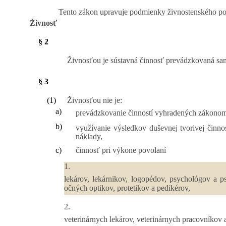
Tento zákon upravuje podmienky živnostenského podn
Živnosť
§ 2
Živnosťou je sústavná činnosť prevádzkovaná sa
§ 3
(1)
Živnosťou nie je:
a)
prevádzkovanie činností vyhradených zákonom 
b)
využívanie výsledkov duševnej tvorivej činn
náklady,
c)
činnosť pri výkone povolaní
1.
lekárov, lekárnikov, logopédov, psychológov a p
očných optikov, protetikov a pedikérov,
2.
veterinárnych lekárov, veterinárnych pracovníkov 