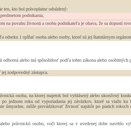
 ten, kto bol právoplatne odsúdený:
 s predmetom podnikania,
om na povahu živnosti a osobu podnikateľa je obava, že sa dopustí ro
 odseku 1 spĺňať osoba alebo osoby, ktoré sú jej štatutárnym orgáno
odborná alebo iná spôsobilosť podľa tohto zákona alebo osobitných pr
 jej zodpovedný zástupca.
ávnická osoba, na ktorej majetok bol vyhlásený alebo ukončený kon
o po jednom roku od vyporiadania jej záväzkov, ktoré sa viažu ku
nie úmyselne, môže prevádzkovať živnosť najskôr po piatich rokoch 
alebo právnickú osobu, voči ktorej sa v uvedenej dobe navrhlo vy