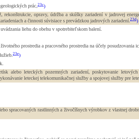
23c
geologických prác,
)
, rekonštrukcie, opravy, údržba a skúšky zariadení v jadrovej energe
23d
ariadeniach a činnosti súvisiace s prevádzkou jadrových zariadení.
)
uvádzania liehu do obehu v spotrebiteľskom balení.
ov životného prostredia a pracovného prostredia na účely posudzovania 
23e
užieb.
)
k.
letísk alebo leteckých pozemných zariadení, poskytovanie letových
vykonávanie leteckej telekomunikačnej služby a spojovej služby pre let
lebo spracovaných rastlinných a živočíšnych výrobkov z vlastnej drobn