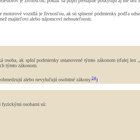
iestorov je živnosťou, pokiaľ sa popri prenájme poskytujú aj iné než
e motorové vozidlá je živnosťou, ak sú splnené podmienky podľa odsek
 než majiteľovi alebo nájomcovi nehnuteľnosti.
 osoba, ak splní podmienky ustanovené týmto zákonom (ďalej len „po
ých týmto zákonom.
24
eobmedzujú alebo nevylučujú osobitné zákony.
)
 fyzickými osobami sú: