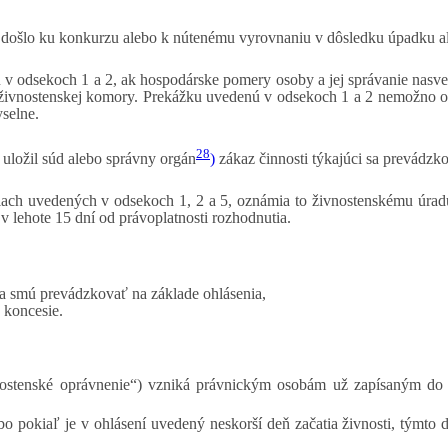
 došlo ku konkurzu alebo k nútenému vyrovnaniu v dôsledku úpadku ale
 odsekoch 1 a 2, ak hospodárske pomery osoby a jej správanie nasvedč
 živnostenskej komory. Prekážku uvedenú v odsekoch 1 a 2 nemožno odp
selne.
28
uložil súd alebo správny orgán
)
zákaz činnosti týkajúci sa prevádzko
iach uvedených v odsekoch 1, 2 a 5, oznámia to živnostenskému úradu,
v lehote 15 dní od právoplatnosti rozhodnutia.
sa smú prevádzkovať na základe ohlásenia,
 koncesie.
nostenské oprávnenie“) vzniká právnickým osobám už zapísaným do
ebo pokiaľ je v ohlásení uvedený neskorší deň začatia živnosti, týmto