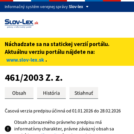
Informačný systém verejnej správy
Slov-lex
Táto stránka je zabezpečená
Buďte pozorní a vždy sa uistite, že zdieľate informácie iba
cez zabezpečenú webovú stránku verejnej správy SR.
Náchadzate sa na statickej verzií portálu.
Zabezpečená stránka vždy začína https:// pred názvom
Aktuálnu verziu portálu nájdete na:
domény webového sídla.
.
www.slov-lex.sk
Preskoč na obsah
461/2003 Z. z.
Časová verzia predpisu účinná od 01.01.2026 do 28.02.2026
Obsah zobrazeného právneho predpisu má
informatívny charakter, právne záväzný obsah sa