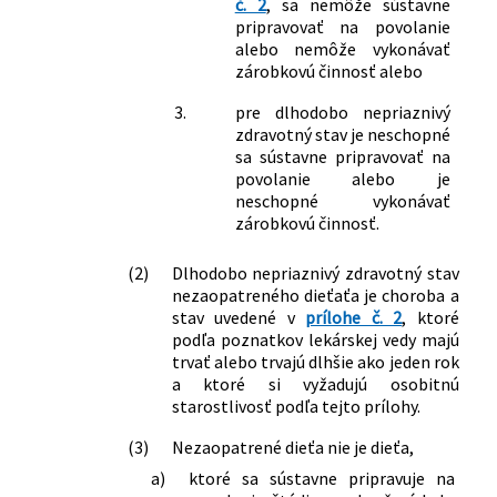
č. 2
, sa nemôže sústavne
niektorých zákonov v znení neskorších
pripravovať na povolanie
predpisov a ktorým sa menia a
alebo nemôže vykonávať
dopĺňajú niektoré zákony
zárobkovú činnosť alebo
127/2020 Z. z.
Zákon, ktorým sa mení a dopĺňa zákon
č. 461/2003 Z. z. o sociálnom poistení v
3.
pre dlhodobo nepriaznivý
znení neskorších predpisov a ktorým sa
zdravotný stav je neschopné
menia a dopĺňajú niektoré zákony
sa sústavne pripravovať na
157/2020 Z. z.
Zákon, ktorým sa dopĺňa zákon č.
povolanie alebo je
neschopné vykonávať
461/2003 Z. z. o sociálnom poistení v
zárobkovú činnosť.
znení neskorších predpisov a ktorým sa
dopĺňa zákon č. 311/2001 Z. z. Zákonník
(2)
Dlhodobo nepriaznivý zdravotný stav
práce v znení neskorších predpisov
nezaopatreného dieťaťa je choroba a
198/2020 Z. z.
Zákon, ktorým sa menia a dopĺňajú
stav uvedené v
prílohe č. 2
, ktoré
niektoré zákony v súvislosti so
podľa poznatkov lekárskej vedy majú
zlepšovaním podnikateľského
trvať alebo trvajú dlhšie ako jeden rok
prostredia zasiahnutým opatreniami
a ktoré si vyžadujú osobitnú
na zamedzenie šírenia nebezpečnej
starostlivosť podľa tejto prílohy.
nákazlivej ľudskej choroby COVID-19
258/2020 Z. z.
Zákon, ktorým sa dopĺňa zákon č.
(3)
Nezaopatrené dieťa nie je dieťa,
461/2003 Z. z. o sociálnom poistení v
a)
ktoré sa sústavne pripravuje na
znení neskorších predpisov