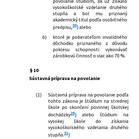
povolanie štúdiom, ak už získalo
275/2020 Z. z.
Zákon, ktorým sa mení a dopĺňa zákon
vysokoškolské vzdelanie druhého
č. 461/2003 Z. z. o sociálnom poistení v
stupňa a bol mu priznaný
akademický titul podľa osobitného
znení neskorších predpisov a o
30
doplnení niektorých zákonov
predpisu,
)
alebo
296/2020 Z. z.
Zákon o 13. dôchodku a o zmene a
b)
ktoré je poberateľom invalidného
doplnení niektorých zákonov
dôchodku priznaného z dôvodu
330/2020 Z. z.
Zákon, ktorým sa dopĺňa zákon č.
poklesu schopnosti vykonávať
461/2003 Z. z. o sociálnom poistení v
zárobkovú činnosť o viac ako 70 %.
znení neskorších predpisov
365/2020 Z. z.
Zákon, ktorým sa mení a dopĺňa zákon
§ 10
č. 274/2007 Z. z. o príplatku k dôchodku
Sústavná príprava na povolanie
politickým väzňom v znení neskorších
predpisov a ktorým sa menia a
(1)
Sústavná príprava na povolanie podľa
dopĺňajú niektoré zákony
tohto zákona je štúdium na strednej
372/2020 Z. z.
Zákon, ktorým sa mení a dopĺňa zákon
škole po skončení povinnej školskej
č. 461/2003 Z. z. o sociálnom poistení v
29
dochádzky
)
alebo štúdium na
znení neskorších predpisov
vysokej škole do získania
388/2020 Z. z.
Nález Ústavného súdu Slovenskej
vysokoškolského vzdelania druhého
republiky sp. zn. PL. ÚS 9/2018 zo 4.
31
stupňa.
)
novembra 2020 vo veci vyslovenia