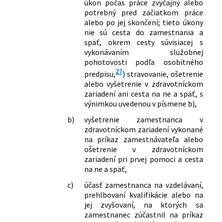
úkon počas práce zvyčajný alebo
mení a dopĺňa zákon č. 580/2004 Z. z. o
potrebný pred začiatkom práce
zdravotnom poistení a o zmene a
alebo po jej skončení; tieto úkony
doplnení zákona č. 95/2002 Z. z. o
nie sú cesta do zamestnania a
poisťovníctve a o zmene a doplnení
späť, okrem cesty súvisiacej s
niektorých zákonov v znení neskorších
vykonávaním služobnej
predpisov
pohotovosti podľa osobitného
381/2019 Z. z.
Zákon, ktorým sa mení a dopĺňa zákon
27
predpisu,
)
stravovanie, ošetrenie
č. 245/2008 Z. z. o výchove a vzdelávaní
alebo vyšetrenie v zdravotníckom
(školský zákon) a o zmene a doplnení
zariadení ani cesta na ne a späť, s
niektorých zákonov v znení neskorších
výnimkou uvedenou v písmene b),
predpisov a ktorým sa menia a
b)
vyšetrenie zamestnanca v
dopĺňajú niektoré zákony
zdravotníckom zariadení vykonané
382/2019 Z. z.
Zákon, ktorým sa mení zákon č.
na príkaz zamestnávateľa alebo
461/2003 Z. z. o sociálnom poistení v
ošetrenie v zdravotníckom
znení neskorších predpisov
zariadení pri prvej pomoci a cesta
385/2019 Z. z.
Zákon o kompenzačnom príspevku
na ne a späť,
baníkom a o zmene a doplnení
c)
účasť zamestnanca na vzdelávaní,
niektorých zákonov
prehlbovaní kvalifikácie alebo na
390/2019 Z. z.
Zákon, ktorým sa mení a dopĺňa zákon
jej zvyšovaní, na ktorých sa
č. 513/1991 Zb. Obchodný zákonník v
zamestnanec zúčastnil na príkaz
znení neskorších predpisov a ktorým sa