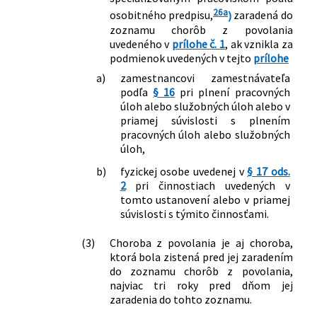
461/2003 Z. z. o sociálnom poistení v
26a
osobitného predpisu,
)
zaradená do
znení neskorších predpisov a ktorým sa
zoznamu chorôb z povolania
mení zákon č. 580/2004 Z. z. o
uvedeného v
prílohe č. 1
, ak vznikla za
zdravotnom poistení a o zmene a
podmienok uvedených v tejto
prílohe
doplnení zákona č. 95/2002 Z. z. o
a)
zamestnancovi zamestnávateľa
poisťovníctve a o zmene a doplnení
podľa
§ 16
pri plnení pracovných
niektorých zákonov v znení neskorších
úloh alebo služobných úloh alebo v
predpisov
priamej súvislosti s plnením
368/2018 Z. z.
Zákon, ktorým sa mení a dopĺňa zákon
pracovných úloh alebo služobných
č. 289/2008 Z. z. o používaní
úloh,
elektronickej registračnej pokladnice a
b)
fyzickej osobe uvedenej v
§ 17 ods.
o zmene a doplnení zákona Slovenskej
2
pri činnostiach uvedených v
národnej rady č. 511/1992 Zb. o správe
tomto ustanovení alebo v priamej
daní a poplatkov a o zmenách v sústave
súvislosti s týmito činnosťami.
územných finančných orgánov v znení
neskorších predpisov v znení
(3)
Choroba z povolania je aj choroba,
neskorších predpisov a ktorým sa
ktorá bola zistená pred jej zaradením
menia a dopĺňajú niektoré zákony
do zoznamu chorôb z povolania,
35/2019 Z. z.
Zákon o finančnej správe a o zmene a
najviac tri roky pred dňom jej
doplnení niektorých zákonov
zaradenia do tohto zoznamu.
105/2019 Z. z.
Zákon, ktorým sa mení a dopĺňa zákon