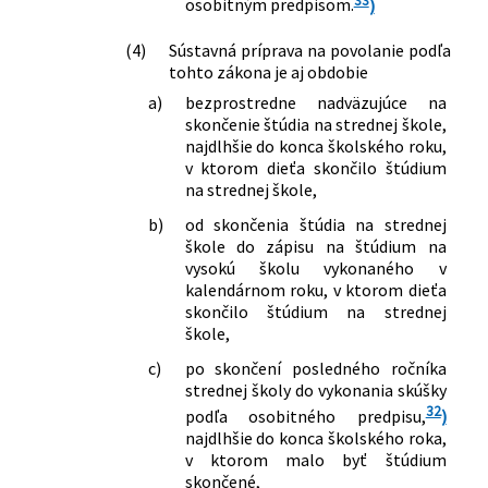
130/2021 Z. z.
Zákon, ktorým sa mení a dopĺňa zákon
osobitným predpisom.
)
č. 461/2003 Z. z. o sociálnom poistení v
(4)
Sústavná príprava na povolanie podľa
znení neskorších predpisov
tohto zákona je aj obdobie
215/2021 Z. z.
Zákon o podpore v čase skrátenej práce
a o zmene a doplnení niektorých
a)
bezprostredne nadväzujúce na
zákonov
skončenie štúdia na strednej škole,
najdlhšie do konca školského roku,
265/2021 Z. z.
Zákon, ktorým sa dopĺňa zákon č.
v ktorom dieťa skončilo štúdium
285/2009 Z. z. o poskytovaní príspevku
na strednej škole,
účastníkom národného boja za
oslobodenie a vdovám a vdovcom po
b)
od skončenia štúdia na strednej
týchto osobách a o zmene a doplnení
škole do zápisu na štúdium na
niektorých zákonov v znení neskorších
vysokú školu vykonaného v
kalendárnom roku, v ktorom dieťa
predpisov a ktorým sa mení a dopĺňa
skončilo štúdium na strednej
zákon č. 461/2003 Z. z. o sociálnom
škole,
poistení v znení neskorších predpisov
283/2021 Z. z.
Zákon o odobratí nezaslúžených
c)
po skončení posledného ročníka
benefitov predstaviteľom
strednej školy do vykonania skúšky
komunistického režimu
32
podľa osobitného predpisu,
)
355/2021 Z. z.
Zákon, ktorým sa dopĺňa zákon č.
najdlhšie do konca školského roka,
461/2003 Z. z. o sociálnom poistení v
v ktorom malo byť štúdium
skončené,
znení neskorších predpisov