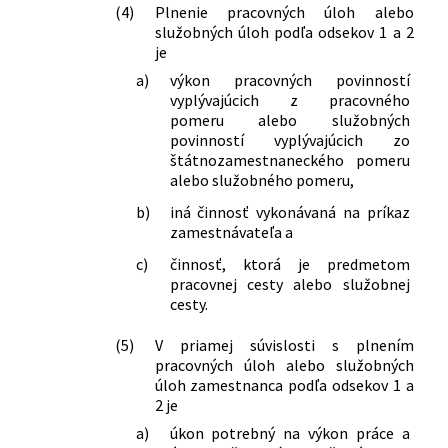
(4)
Plnenie pracovných úloh alebo
č. 461/2003 Z. z. o sociálnom poistení v
služobných úloh podľa odsekov 1 a 2
znení neskorších predpisov
je
221/2019 Z. z.
Zákon, ktorým sa mení a dopĺňa zákon
a)
výkon pracovných povinností
č. 177/2018 Z. z. o niektorých
vyplývajúcich z pracovného
opatreniach na znižovanie
pomeru alebo služobných
administratívnej záťaže využívaním
povinností vyplývajúcich zo
informačných systémov verejnej správy
štátnozamestnaneckého pomeru
a o zmene a doplnení niektorých
alebo služobného pomeru,
zákonov (zákon proti byrokracii) a
b)
iná činnosť vykonávaná na príkaz
ktorým sa menia a dopĺňajú niektoré
zamestnávateľa a
zákony
225/2019 Z. z.
Zákon, ktorým sa mení a dopĺňa zákon
c)
činnosť, ktorá je predmetom
č. 461/2003 Z. z. o sociálnom poistení v
pracovnej cesty alebo služobnej
znení neskorších predpisov a ktorým sa
cesty.
dopĺňajú niektoré zákony
(5)
V priamej súvislosti s plnením
231/2019 Z. z.
Zákon o výkone detencie a o zmene a
pracovných úloh alebo služobných
doplnení niektorých zákonov
úloh zamestnanca podľa odsekov 1 a
321/2019 Z. z.
Zákon, ktorým sa mení a dopĺňa zákon
2 je
č. 461/2003 Z. z. o sociálnom poistení v
a)
úkon potrebný na výkon práce a
znení neskorších predpisov a ktorým sa