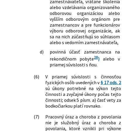
zamestnávateľa, vrátane školenia
menia a dopĺňajú niektoré zákony
alebo vzdelávania organizovaného
393/2019 Z. z.
Zákon, ktorým sa mení a dopĺňa zákon
odborovou organizáciou alebo
vyšším odborovým orgánom pre
č. 8/2009 Z. z. o cestnej premávke a o
zamestnancov a pre funkcionárov
zmene a doplnení niektorých zákonov
výboru odborovej organizácie, ak
v znení neskorších predpisov a ktorým
sa na nich zúčastňujú so súhlasom
sa menia a dopĺňajú niektoré zákony
alebo s vedomím zamestnávateľa,
466/2019 Z. z.
Zákon, ktorým sa mení a dopĺňa zákon
č. 461/2003 Z. z. o sociálnom poistení v
d)
povinná účasť zamestnanca na
znení neskorších predpisov a o zmene a
28
rekondičnom pobyte
)
alebo v
doplnení niektorých zákonov
priamej súvislosti s ňou.
467/2019 Z. z.
Zákon, ktorým sa mení a dopĺňa zákon
(6)
V priamej súvislosti s činnosťou
č. 461/2003 Z. z. o sociálnom poistení v
fyzických osôb uvedených v
§ 17 ods. 2
znení neskorších predpisov a ktorým sa
sú úkony potrebné na výkon tejto
menia a dopĺňajú niektoré zákony
činnosti a zvyčajné úkony počas tejto
46/2020 Z. z.
Zákon, ktorým sa mení a dopĺňa zákon
činnosti; odsek 5 písm. a) časť vety za
č. 461/2003 Z. z. o sociálnom poistení v
bodkočiarkou platí rovnako.
znení neskorších predpisov a ktorým sa
menia a dopĺňajú niektoré zákony
(7)
Pracovný úraz a choroba z povolania
63/2020 Z. z.
Zákon, ktorým sa mení a dopĺňa zákon
nie je služobný úraz a choroba z
povolania, ktoré vznikli pri výkone
č. 461/2003 Z. z. o sociálnom poistení v