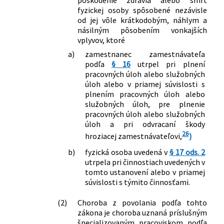
poškodenie zdravia alebo smrť
191/2018 Z. z.
Zákon, ktorým sa mení a dopĺňa zákon
fyzickej osoby spôsobené nezávisle
č. 447/2008 Z. z. o peňažných
od jej vôle krátkodobým, náhlym a
príspevkoch na kompenzáciu ťažkého
násilným pôsobením vonkajších
zdravotného postihnutia a o zmene a
vplyvov, ktoré
doplnení niektorých zákonov v znení
a)
zamestnanec zamestnávateľa
neskorších predpisov a ktorým sa mení
podľa
§ 16
utrpel pri plnení
a dopĺňa zákon č. 461/2003 Z. z. o
pracovných úloh alebo služobných
sociálnom poistení v znení neskorších
úloh alebo v priamej súvislosti s
predpisov
plnením pracovných úloh alebo
282/2018 Z. z.
Zákon, ktorým sa mení a dopĺňa zákon
služobných úloh, pre plnenie
pracovných úloh alebo služobných
č. 461/2003 Z. z. o sociálnom poistení v
úloh a pri odvracaní škody
znení neskorších predpisov
26
hroziacej zamestnávateľovi,
)
314/2018 Z. z.
Zákon o Ústavnom súde Slovenskej
republiky a o zmene a doplnení
b)
fyzická osoba uvedená v
§ 17 ods. 2
niektorých zákonov
utrpela pri činnostiach uvedených v
317/2018 Z. z.
Zákon, ktorým sa mení a dopĺňa zákon
tomto ustanovení alebo v priamej
č. 461/2003 Z. z. o sociálnom poistení v
súvislosti s týmito činnosťami.
znení neskorších predpisov a ktorým sa
(2)
Choroba z povolania podľa tohto
menia a dopĺňajú niektoré zákony
zákona je choroba uznaná príslušným
366/2018 Z. z.
Zákon, ktorým sa mení zákon č.
špecializovaným pracoviskom podľa