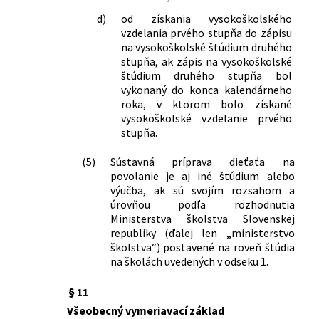
397/2021 Z. z.
Zákon, ktorým sa mení a dopĺňa zákon
d)
od získania vysokoškolského
č. 56/2012 Z. z. o cestnej doprave v
vzdelania prvého stupňa do zápisu
znení neskorších predpisov a ktorým sa
na vysokoškolské štúdium druhého
dopĺňa zákon č. 461/2003 Z. z. o
stupňa, ak zápis na vysokoškolské
sociálnom poistení v znení neskorších
štúdium druhého stupňa bol
vykonaný do konca kalendárneho
predpisov
roka, v ktorom bolo získané
412/2021 Z. z.
Zákon, ktorým sa menia a dopĺňajú
vysokoškolské vzdelanie prvého
niektoré zákony v súvislosti s treťou
stupňa.
vlnou pandémie ochorenia COVID-19
431/2021 Z. z.
Zákon, ktorým sa mení a dopĺňa zákon
(5)
Sústavná príprava dieťaťa na
č. 35/2019 Z. z. o finančnej správe a o
povolanie je aj iné štúdium alebo
zmene a doplnení niektorých zákonov
výučba, ak sú svojím rozsahom a
v znení neskorších predpisov a ktorým
úrovňou podľa rozhodnutia
sa menia a dopĺňajú niektoré zákony
Ministerstva školstva Slovenskej
454/2021 Z. z.
Zákon, ktorým sa mení a dopĺňa zákon
republiky (ďalej len „ministerstvo
školstva“) postavené na roveň štúdia
č. 483/2001 Z. z. o bankách a o zmene a
na školách uvedených v odseku 1.
doplnení niektorých zákonov v znení
neskorších predpisov a ktorým sa
§ 11
menia a dopĺňajú niektoré zákony
92/2022 Z. z.
Zákon o niektorých ďalších
Všeobecný vymeriavací základ