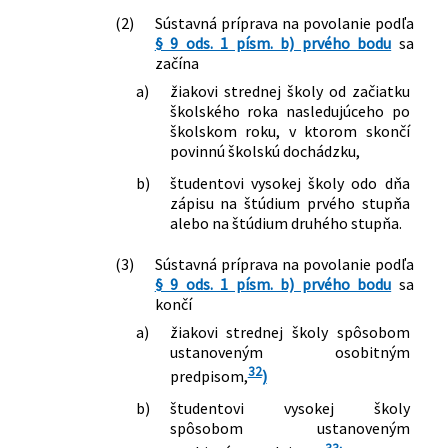
nesúladu ustanovenia § 82b ods. 2
(2)
Sústavná príprava na povolanie podľa
zákona č. 461/2003 Z. z. o sociálnom
§ 9 ods. 1 písm. b) prvého bodu
sa
poistení v znení zákona č. 140/2015 Z.
začína
z., ktorým sa mení a dopĺňa zákon č.
a)
žiakovi strednej školy od začiatku
461/2003 Z. z. o sociálnom poistení v
školského roka nasledujúceho po
znení neskorších predpisov a ktorým sa
školskom roku, v ktorom skončí
menia a dopĺňajú niektoré zákony
povinnú školskú dochádzku,
426/2020 Z. z.
Zákon, ktorým sa mení a dopĺňa zákon
b)
študentovi vysokej školy odo dňa
č. 461/2003 Z. z. o sociálnom poistení v
zápisu na štúdium prvého stupňa
znení neskorších predpisov a ktorým sa
alebo na štúdium druhého stupňa.
menia a dopĺňajú niektoré zákony
126/2021 Z. z.
Zákon, ktorým sa mení a dopĺňa zákon
(3)
Sústavná príprava na povolanie podľa
č. 340/2012 Z. z. o úhrade za služby
§ 9 ods. 1 písm. b) prvého bodu
sa
verejnosti poskytované Rozhlasom a
končí
televíziou Slovenska a o zmene a
a)
žiakovi strednej školy spôsobom
doplnení niektorých zákonov v znení
ustanoveným osobitným
neskorších predpisov a ktorým sa
32
predpisom,
)
dopĺňa zákon č. 461/2003 Z. z. o
sociálnom poistení v znení neskorších
b)
študentovi vysokej školy
spôsobom ustanoveným
predpisov
33